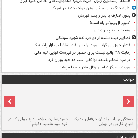
هشدار ارشدترین ژنرال آمریکا درباره محدودیت‌های نظامی علیه ایران
ادامه جنگ تا روی کار آمدن دولت جدید در آمریکا!
بدون تعارف با پدر و پسر قهرمان
"سوپر ال‌نینو"در راه است؟
مقصد جدید پسر زیدان
تصاویر دیده‌ نشده از دو فرمانده شهید موشکی
فشار هم‌زمان گرانی مواد اولیه و افت تقاضا بر بازار پلاستیک
رقابت ۲۸ والیبالیست برای حضور در فهرست نهایی تیم ملی
ترامپ التماس‌کننده توافقی است که خود ویران کرد
مورینیو هرگز نباید از رئال مادرید جدا می‌شد
حوادث
دستگیری باند جاعلان حرفه‌ای مدارک
حمیدرضا رجب زاده مداح جوانی که در
تأ
اتباع خارجی در تهران
خود خود غلطید +فیلم
آخرین اخبار