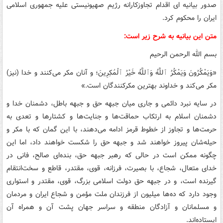
صدور بیانیه ای اقدام تجاوزکارانه رژیم صهیونیستی علیه جمهوری اسلامی
ایران را محکوم کرد.
متن این بیانیه به شرح زیر است:
بسم الله الرحمن الرحیم
«وَیَمْکُرُونَ وَیَمْکُرُ ٱللَّهُ وَٱللَّهُ خَیْرُ ٱلْمَٰکِرِینَ؛ و آنان مکر می‌کنند و خدا (نیز)
مکر می‌کند و خداوند بهترین مکرکنندگان است.»
در سایه نبرد دائمی و جاری میان جبهه حق و جبهه باطل، دشمنان خدا و
دشمنان اسلام به ارتکاب حماقت‌ها و جنایت‌ها و کشتارها و تعدی به
حرمت‌ها و تجاوز از خطوط قرمز ادامه می‌دهند، با این گمان که با مکر و
حیله‌شان پیروز خواهند شد و جبهه حق را شکست خواهند داد، اما این
چگونه ممکن است در حالی که رهبر جبهه حق، بنده‌ای صالح، فانی در
خدای متعال، شجاع، با بصیرت، فرزانه، قوی، مقتدر، قاطع و سخت‌انتقام
گیرنده است، و در جبهه حق دولت اسلامی بزرگ، قوی، مقتدر و استواری
وجود دارد که ده‌ها میلیون از فرزندان ملت مؤمن و شجاع ایران و مردمان
و مسلمانان و آزادگان منطقه و سراسر جهان پشت آن و همراه آن
ایستاده‌اند.