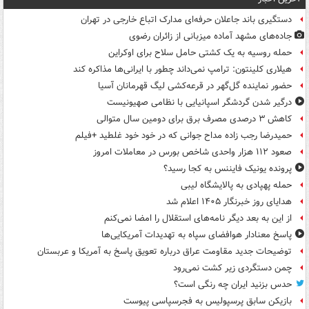
دستگیری باند جاعلان حرفه‌ای مدارک اتباع خارجی در تهران
جاده‌های مشهد آماده میزبانی از زائران رضوی
حمله روسیه به یک کشتی حامل سلاح برای اوکراین
هیلاری کلینتون: ترامپ نمی‌داند چطور با ایرانی‌ها مذاکره کند
حضور نماینده گل‌گهر در قرعه‌کشی لیگ قهرمانان آسیا
درگیر شدن گردشگر اسپانیایی با نظامی صهیونیست
کاهش ۳ درصدی مصرف برق برای دومین سال متوالی
حمیدرضا رجب زاده مداح جوانی که در خود خود غلطید +فیلم
صعود ۱۱۲ هزار واحدی شاخص بورس در معاملات امروز
پرونده یونیک فایننس به کجا رسید؟
حمله پهپادی به پالایشگاه لیبی
هدایای روز خبرنگار ۱۴۰۵ اعلام شد
از این به بعد دیگر نامه‌های استقلال را امضا نمی‌کنم
پاسخ معنادار هوافضای سپاه به تهدیدات آمریکایی‌ها
توضیحات جدید مقاومت عراق درباره تعویق پاسخ به آمریکا و عربستان
چمن دستگردی زیر کشت نمی‌رود
حدس بزنید ایران چه رنگی است؟
بازیکن سابق پرسپولیس به فجرسپاسی پیوست