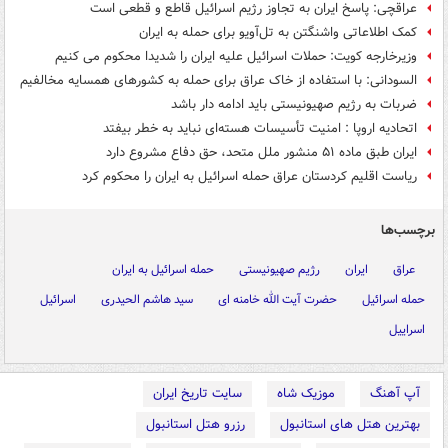
عراقچی: پاسخ ایران به تجاوز رژیم اسرائیل قاطع و قطعی است
کمک اطلاعاتی واشنگتن به تل‌آویو برای حمله به ایران
وزیرخارجه کویت: حملات اسرائیل علیه ایران را شدیدا محکوم می کنیم
السودانی: با استفاده از خاک عراق برای حمله به کشورهای همسایه مخالفیم
ضربات به رژیم صهیونیستی باید ادامه دار باشد
اتحادیه اروپا : امنیت تأسیسات هسته‌ای نباید به خطر بیفتد
ایران طبق ماده ۵۱ منشور ملل متحد، حق دفاع مشروع دارد
ریاست اقلیم کردستان عراق حمله اسرائیل به ایران را محکوم کرد
برچسب‌ها
عراق
ایران
رژیم صهیونیستی
حمله اسرائیل به ایران
حمله اسرائیل
حضرت آیت الله خامنه ای
سید هاشم الحیدری
اسرائیل
اسراییل
آپ آهنگ
موزیک شاه
سایت تاریخ ایران
بهترین هتل های استانبول
رزرو هتل استانبول