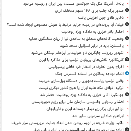
پانه‌تا: آمریکا مثل یک «بوکسور مست» بین ایران و روسیه می‌دود
صدور برگه جلب برای ۱۴۸ متهم متخلف ارزی
ذخایر طلای چین افزایش یافت
فیلم/ آیا پرونده‌ای در زمینه جرایم مرتبط با هوش مصنوعی ایجاد شده است؟
احضار باقر خرازی به دادگاه ویژه روحانیت
وضعیت کافه‌های متعلق به ساعدی نیا از زبان سخنگوی عدلیه
پاکستان: باید در برابر اسرائیل متحد شویم
تئودور روزولت جایگزین ناو هواپیمابر آبراهام لینکلن می‌شود
کاریکاتور/ تلاش‌های بی‌پایان ترامپ برای مذاکره با ایران
اخراج بدون تعارف در انتظار فرد خاطی پرسپولیس
اتمام بودجه پنتاگون در آستانه گسترش جنگ
وقتی ترامپ ریاست‌جمهوری را دستگاه پول‌سازی می‌بیند!
ترکیه: توافق مکه علیه ایران یا هیچ کشور دیگری نیست
جهانگیر: آقای خرازی به دادگاه ویژه روحانیت احضار شد
افشای رسوایی جاسوسی سازمان ملل برای رژیم صهیونیستی
توافق برای برگزاری دیدار دوستانه ایران و آذربایجان
ابراهیم صادقی سرمربی سایپا شد
تاکید وزارت خارجه بر لزوم روشن شدن ابعاد جنایت تروریستی مراز شریف
آماده سازی ضریح نورانی امیرالمومنین برای ایام پایانی صفر