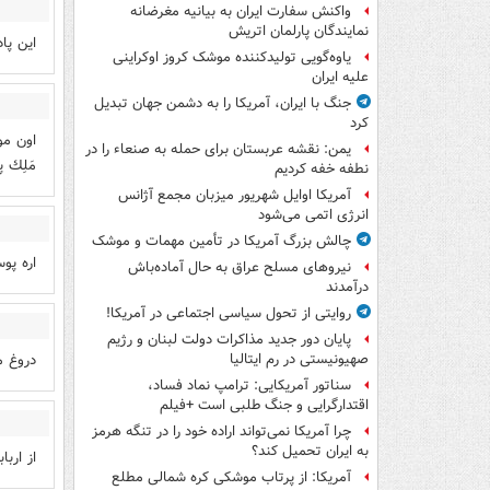
واکنش سفارت ایران به بیانیه مغرضانه
نمایندگان پارلمان اتریش
این پا
یاوه‌گویی تولیدکننده موشک کروز اوکراینی
علیه ایران
جنگ با ایران، آمریکا را به دشمن جهان تبدیل
کرد
اون مو
یمن: نقشه عربستان برای حمله به صنعاء را در
مَلِك 
نطفه خفه کردیم
آمریکا اوایل شهریور میزبان مجمع آژانس
انرژی اتمی می‌شود
چالش بزرگ آمریکا در تأمین مهمات و موشک
اره پو
نیروهای مسلح عراق به حال آماده‌باش
درآمدند
روایتی از تحول سیاسی اجتماعی در آمریکا!
پایان دور جدید مذاکرات دولت لبنان و رژیم
دروغ م
صهیونیستی در رم ایتالیا
سناتور آمریکایی: ترامپ نماد فساد،
اقتدارگرایی و جنگ طلبی است +فیلم
چرا آمریکا نمی‌تواند اراده خود را در تنگه هرمز
به ایران تحمیل کند؟
از ارب
آمریکا: از پرتاب موشکی کره شمالی مطلع