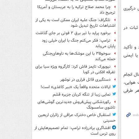
چرا محمد صلاح ترکیه را به عربستان و آمریکا
 درگیری
ترجیح داد
تلگراف: جنگ علیه ایران ممکن است به یکی از
اشتباهات تاریخ تبدیل شود
ثبات در
برخورد پراید با تیر برق ۲ فوتی بر جای گذاشت
ترامپ: فکر می‌کنم جنگ با ایران خیلی زود
پایان می‌یابد
و تأکید
سوخو۳۵ با این موشک‌ها به ناوهای‌جنگی
ا ایمنی
حمله می‌کند
نیویورک تایمز فاش کرد: کارگروه ویژه سیا برای
تفرقه افکنی در کوبا
ل انجام
دستگیری قاتل فراری در نوشهر
 هوایی،
ایالات متحده واقعاً یک «ببر کاغذی» است!
هر طرفی
نمایی زیبا از تنگه کریان جزیره قشم
رکوردشکنی پیش‌فروش جدیدترین گوشی‌های
تاشوی سامسونگ
استقبال خاص دخترک عراقی از زائران اربعین
حسینی
افشاگری برادرزاده ترامپ: تمام تصمیم‌هایش از
روی ترس است