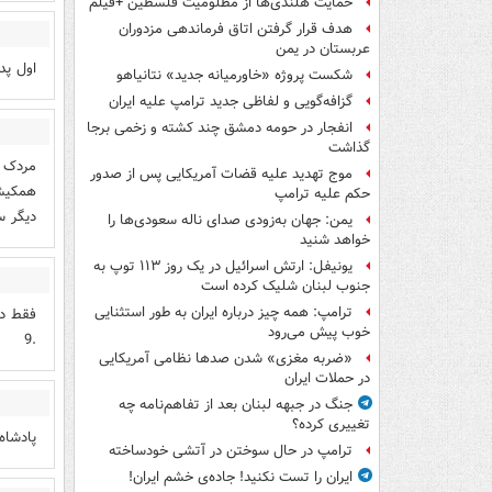
حمایت هلندی‌ها از مظلومیت فلسطین +فیلم
هدف قرار گرفتن اتاق‌ فرماندهی مزدوران
عربستان در یمن
اول پد
شکست پروژه «خاورمیانه جدید» نتانیاهو
گزافه‌گویی و لفاظی جدید ترامپ علیه ایران
انفجار در حومه دمشق چند کشته و زخمی برجا
گذاشت
مردک ب
موج تهدید علیه قضات آمریکایی پس از صدور
همکیشا
حکم علیه ترامپ
دیگر س
یمن: جهان به‌زودی صدای ناله سعودی‌ها را
خواهد شنید
یونیفل: ارتش اسرائیل در یک روز ۱۱۳ توپ به
جنوب لبنان شلیک کرده است
ترامپ: همه چیز درباره ایران به طور استثنایی
فقط در
خوب پیش می‌رود
.9
«ضربه مغزی» شدن صدها نظامی آمریکایی
در حملات ایران
جنگ در جبهه لبنان بعد از تفاهم‌نامه چه
تغییری کرده؟
پادشاه
ترامپ در حال سوختن در آتشی خودساخته
ایران را تست نکنید! جاده‌ی خشم ایران!