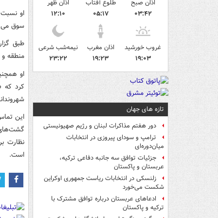
اذان صبح
طلوع آفتاب
اذان ظهر
او نسبت 
۱۲:۱۰
۰۵:۱۷
۰۳:۴۲
سوق می‌د
طبق گزار
غروب خورشید
اذان مغرب
نیمه‌شب شرعی
منطقه و 
۲۳:۲۲
۱۹:۲۳
۱۹:۰۳
او همچنی
کرد که «
شهروندان
تازه های جهان
این تماس
دور هفتم مذاکرات لبنان و رژیم صهیونیستی
گشت‌های 
ترامپ و سودای پیروزی در انتخابات
نظارت بر
میان‌دوره‌ای
است.
جزئیات توافق سه جانبه دفاعی ترکیه،
عربستان و پاکستان
زلنسکی در انتخابات ریاست جمهوری اوکراین
شکست می‌خورد
ادعاهای عربستان درباره توافق مشترک با
ترکیه و پاکستان