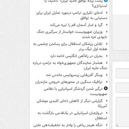
پشت پرده توافق جدید ایران؛ تاکتیک یا
استراتژی؟
ادعای تکراری ترامپ درمورد تمایل ایران برای
دستیابی به توافق
گرد و غبار آسمان قم را تیره می‌کند
وزیران صهیونیست خواستار از سرگیری جنگ
نابودی غزه شدند
تلاش پزشکان استقلال برای رساندن چشمی به
هفته اول لیگ برتر
بحران در راه‌آهن انگلیس ادامه دارد
هشدار نمایندگان جمهوری‌خواه به ترامپ درباره
جنگ علیه ایران
وینگر آفریقایی پرسپولیس ماندنی شد
ترافیک سنگین در محورهای خروجی مازندران
درگیر شدن گردشگر اسپانیایی با نظامی
صهیونیست
گزارشی دیگر از کاهش ذخایر کلیدی موشکی
آمریکا
دروازه‌بان اسپانیایی در یک‌قدمی بازگشت به
استقلال
تنگه هرمز ریاض را وادار به تخفیف‌دهی نفتی