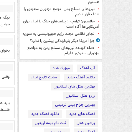
هستیم
نیروهای مسلح یمن: تجمع مزدوران سعودی را
هدف قرار دادیم
دیگه م
جانسون: ترامپ از پیامدهای جنگ با ایران برای
جوابی 
آمریکایی‌ها آگاه است
تجاوز نظامی مجدد رژیم صهیونیستی به سوریه
چرا آمریکا دیگر بازدارندگی پیشین را ندارد؟
حمله کوبنده نیروهای مسلح یمن به مواضع
بخوای 
مزدوران سعودی +فیلم
آپ آهنگ
موزیک شاه
وقتی ک
دانلود آهنگ جدید
سایت تاریخ ایران
بهترین هتل های استانبول
رزرو هتل استانبول
باید ه
بهترین جراح بینی ترمیمی
فلسطین
آهنگ های جدید
دانلود آهنگ جدید
پرشین هتل
ثبت نام بیمه اربعین