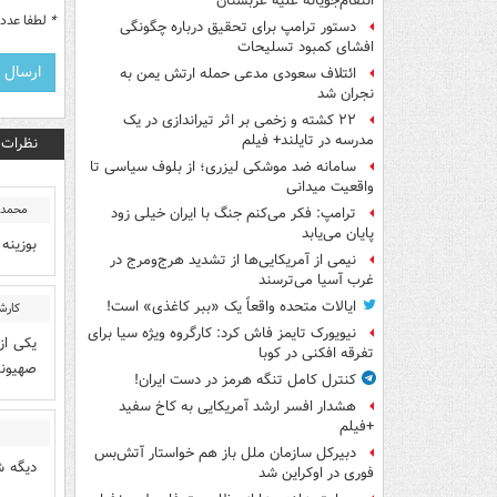
انتقام‌جویانه علیه عربستان
*
لطفا عدد م
دستور ترامپ برای تحقیق درباره چگونگی
افشای کمبود تسلیحات
ائتلاف سعودی مدعی حمله ارتش یمن به
نجران شد
۲۲ کشته و زخمی بر اثر تیراندازی در یک
مدرسه در تایلند+ فیلم
نظرات
سامانه ضد موشکی لیزری؛ از بلوف سیاسی تا
واقعیت میدانی
محمدع
ترامپ: فکر می‌کنم جنگ با ایران خیلی زود
پایان می‌یابد
بوزینه
نیمی از آمریکایی‌ها از تشدید هرج‌ومرج در
غرب آسیا می‌ترسند
ایالات متحده واقعاً یک «ببر کاغذی» است!
کارش
نیویورک تایمز فاش کرد: کارگروه ویژه سیا برای
یکی از
تفرقه افکنی در کوبا
صهیونی
کنترل کامل تنگه هرمز در دست ایران!
هشدار افسر ارشد آمریکایی به کاخ سفید
+فیلم
دبیرکل سازمان ملل باز هم خواستار آتش‌بس
دیگه ش
فوری در اوکراین شد