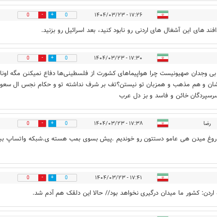
۱۷:۲۶ - ۱۴۰۴/۰۳/۲۳
0
0
افند های این آشغال های اردنی رو نابود کنید، بعد اسرائیل رو بزنید.
۱۷:۳۰ - ۱۴۰۴/۰۳/۲۳
0
0
ی وجدان صهیونیست چرا هواپیماهای کشورت از فلسطینی‌ها دفاع نمیکنن مگه اونا
ن و هم مذهب و همزبان تو نیستن؟تف بر شرف نداشته تو و حکام نجس ال سعود
رسپردگان خائن و فاسد و بز دل عرب
رضا
۱۷:۳۸ - ۱۴۰۴/۰۳/۲۳
0
0
وغ میدن هی عامو دستتون رو خوندیم .پیش بسوی بمب هسته ی.شبکه واتساپ ببن
۱۷:۴۱ - ۱۴۰۴/۰۳/۲۳
0
0
 اردن: کشور ما میدان درگیری نخواهد بود// حالا این دلقک هم آدم شد.