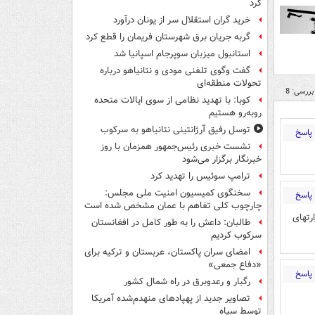
کرد
خرید گران استقلال سر از یونان درآورد
گربه جریان برق شهرستان فریمان را قطع کرد
استانبول میزبان سوپرجام اسپانیا شد
گفت وگوی تلفنی مودی و نتانیاهو درباره
تحولات منطقه‌ای
بررسی: 8
کوبا: با تهدید نظامی از سوی ایالات متحده
روبه‌رو هستیم
توسل رفیق آرژانتینی نتانیاهو به سرکوب
پاسخ
نشست خبری رئیس‌جمهور همزمان با روز
خبرنگار برگزار می‌شود
ترامپ سوئیس را تهدید کرد
سخنگوی کمیسیون امنیت ملی مجلس:
پاسخ
چارچوب کلی تفاهم با عمان مشخص شده است
رتهای
طالبان: داعش را به طور کامل در افغانستان
سرکوب کردیم
امضای سران پاکستان، عربستان و ترکیه برای
«دفاع جمعی»
پاسخ
رگبار و رعدوبرق در راه شمال کشور
تصاویر جدید از پهپادهای منهدم‌شده آمریکا
توسط سپاه