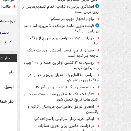
طائب: 
افشاگری برادرزاده ترامپ: تمام تصمیم‌هایش از
روی ترس است
وقوع انفجار مهیب در مسکو
برچسب‌ها
قیمت بنزین مانند موشک بالا می‌رود اما مانند
پر پایین می‌آید!
پادشاه
دو راهی دردناک ترامپ برای خروج از جنگ
ایران
ایران
سندرز: ترامپ فاسد، آمریکا را وارد یک جنگ
فاجعه بار کرده است
نظر شم
روسیه: به ۳ کشتی اوکراین حمله و ۲۰۳ پهپاد
را سرنگون کردیم
نام
ترامپ مقاله‌ای را با عنوان پیروزی خیالی در
جنگ ایران بازنشر کرد
ایمیل
حمله سایبری گسترده به بورس آمریکا
تلگراف: جنگ علیه ایران ممکن است به یکی از
اشتباهات تاریخ تبدیل شود
نظر شما 
امضای توافق دفاعی بین عربستان، ترکیه و
پاکستان
ایتالیا خرید رادار اسرائیلی را متوقف کرد
درخواست عامری برای تعویق عملیات