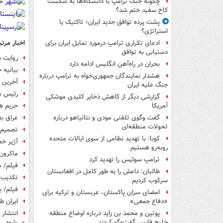
چگونه جنگ ترامپ با دانشگاه‌ها به شکست
کاخ سفید ختم شد؟
پشت پرده توافق جدید ایران؛ تاکتیک یا
استراتژی؟
اخبار مرتب
ادعای تکراری ترامپ درمورد تمایل ایران برای
دستیابی به توافق
روایت س
بحران در راه‌آهن انگلیس ادامه دارد
بیانیه جدید
هشدار نمایندگان جمهوری‌خواه به ترامپ درباره
آخرین 
جنگ علیه ایران
رئیس مج
گزارشی دیگر از کاهش ذخایر کلیدی موشکی
حریم هو
آمریکا
عراق ب
گفت وگوی تلفنی مودی و نتانیاهو درباره
تحولات منطقه‌ای
تصمیم 
کوبا: با تهدید نظامی از سوی ایالات متحده
آژیر خ
روبه‌رو هستیم
ماکرون:
ترامپ سوئیس را تهدید کرد
فیلم/ م
طالبان: داعش را به طور کامل در افغانستان
تکذیب ی
سرکوب کردیم
فیلم/ ب
امضای سران پاکستان، عربستان و ترکیه برای
ایران طبق ماده ۵۱ منشور
«دفاع جمعی»
انتشار 
پوتین و محمد بن زاید درباره اوضاع منطقه
می‌شود
خلیج فارس گفت‌وگو کردند