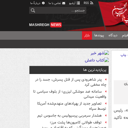
RSS
آرشیو
تماس با ما
دربارهٔ ما
MASHREGH
NEWS
یلم
دیدگاه
پیوندها
بازار
چاپ
پربازدیدترین ها
پدر شاهرودی پس از قتل پسرش، جسد را در
چاه مخفی کرد
سامانه ضد موشکی لیزری؛ از بلوف سیاسی تا
واقعیت میدانی
تصاویر جدید از پهپادهای منهدم‌شده آمریکا
توسط سپاه
ن»، رئیس
هشدار سرمربی پرسپولیس به جاسوس تیم
» تأکید
توقف طولانی کامیون‌ها پشت مرز؛
صورت‌حساب سنگینی که به اقتصاد می‌رسد