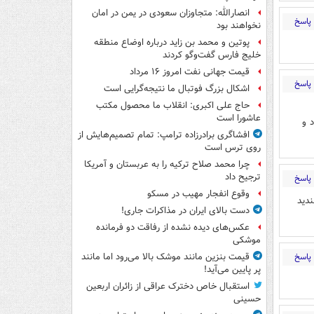
انصارالله: متجاوزان سعودی در یمن در امان
پاسخ
نخواهند بود
پوتین و محمد بن زاید درباره اوضاع منطقه
خلیج فارس گفت‌وگو کردند
قیمت جهانی نفت امروز ۱۶ مرداد
پاسخ
اشکال بزرگ فوتبال ما نتیجه‌گرایی است
حاج علی اکبری: انقلاب ما محصول مکتب
عاشورا است
 و
افشاگری برادرزاده ترامپ: تمام تصمیم‌هایش از
روی ترس است
چرا محمد صلاح ترکیه را به عربستان و آمریکا
ترجیح داد
پاسخ
وقوع انفجار مهیب در مسکو
دید
دست بالای ایران در مذاکرات جاری!
عکس‌های دیده نشده از رفاقت دو فرمانده‌
موشکی
پاسخ
قیمت بنزین مانند موشک بالا می‌رود اما مانند
پر پایین می‌آید!
استقبال خاص دخترک عراقی از زائران اربعین
حسینی