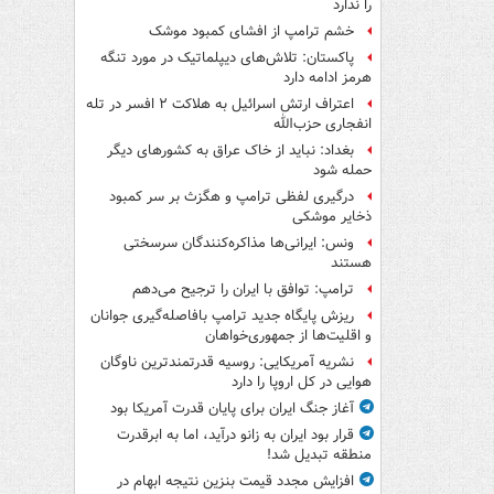
را ندارد
خشم ترامپ از افشای کمبود موشک
پاکستان: تلاش‌های دیپلماتیک در مورد تنگه
هرمز ادامه دارد
اعتراف ارتش اسرائیل به هلاکت ۲ افسر در تله
انفجاری حزب‌الله
بغداد: نباید از خاک عراق به کشورهای دیگر
حمله شود
درگیری لفظی ترامپ و هگزث بر سر کمبود
ذخایر موشکی
ونس: ایرانی‌ها مذاکره‌کنندگان سرسختی
هستند
ترامپ: توافق با ایران را ترجیح می‌دهم
ریزش پایگاه جدید ترامپ بافاصله‌گیری جوانان
و اقلیت‌ها از جمهوری‌خواهان
نشریه آمریکایی: روسیه قدرتمندترین ناوگان
هوایی در کل اروپا را دارد
آغاز جنگ ایران برای پایان قدرت آمریکا بود
قرار بود ایران به زانو درآید، اما به ابرقدرت
منطقه تبدیل شد!
افزایش مجدد قیمت بنزین نتیجه ابهام در