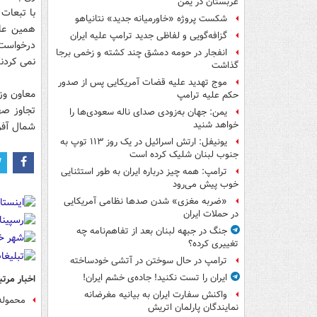
عربستان در یمن
با تبعات 
شکست پروژه «خاورمیانه جدید» نتانیاهو
همین علت
گزافه‌گویی و لفاظی جدید ترامپ علیه ایران
درخواست 
انفجار در حومه دمشق چند کشته و زخمی برجا
نمی کردند
گذاشت
موج تهدید علیه قضات آمریکایی پس از صدور
معاون وز
حکم علیه ترامپ
تجاوز صه
یمن: جهان به‌زودی صدای ناله سعودی‌ها را
خواهد شنید
شمال آفر
یونیفل: ارتش اسرائیل در یک روز ۱۱۳ توپ به
جنوب لبنان شلیک کرده است
ترامپ: همه چیز درباره ایران به طور استثنایی
خوب پیش می‌رود
«ضربه مغزی» شدن صدها نظامی آمریکایی
در حملات ایران
جنگ در جبهه لبنان بعد از تفاهم‌نامه چه
تغییری کرده؟
ترامپ در حال سوختن در آتشی خودساخته
ایران را تست نکنید! جاده‌ی خشم ایران!
اخبار مرتب
واکنش سفارت ایران به بیانیه مغرضانه
محموله 
نمایندگان پارلمان اتریش