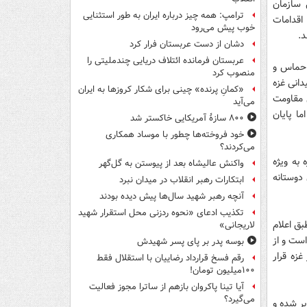
 سازمان
ترامپ: همه چیز درباره ایران به طور استثنایی
اقدامات
خوب پیش می‌رود
د.
دشان از دست عربستان فرار کرد
عربستان فرمانده ائتلاف دریایی چندملیتی را
 حماس و
منصوب کرد
انی غزه
«کمانِ پرنده» چینی برای شکار کروزها به ایران
 مقاومت
می‌آید
ا پایان
۸۰۰ سازۀ آمریکایی خاکستر شد
خود فروخته‌ها چطور با موساد همکاری
می‌کردند؟
به ویژه
واکنش عالیشاه بعد از پیوستن به گل‌گهر
دوستانه
ابتکارات رهبر انقلاب در میدان نبرد
آنچه رهبر شهید سال‌ها پیش دیده بودند
تکذیب ادعای «نحوه ردزنی محل استقرار شهید
ق اعلام
لاریجانی»
است و از
بوسه‌ پدر بر پای پسر شهیدش
غزه قرار
رقم فسخ قرارداد رضاییان با استقلال فقط
۱۰۰میلیون تومان!
آیا تینا پاکروان بازهم از ساترا مجوز فعالیت
می‌گیرد؟
بر شده و