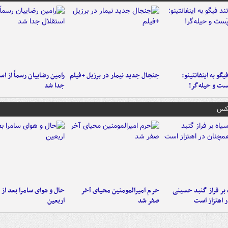
یگو به اینفانتینو:
جنجال جدید نیمار در برزیل +فیلم
رامین رضاییان رسماً از اس
ست‌ و حیله‌گر!
جدا شد
عکس
 بر فراز گنبد حسینی
حرم امیرالمومنین محیای آخر
حال و هوای سامرا بعد از ا
 اهتزاز است
صفر شد
اربعین