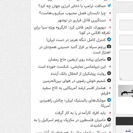
حماقت ترامپ با ذخایر انرژی جهان چه کرد؟
چرا تابستان فصل محبوب میکروب‌هاست؟
دستگیری قاتل فراری در نوشهر
نیویورک تایمز فاش کرد: کارگروه ویژه سیا برای
تفرقه افکنی در کوبا
کنترل کامل تنگه هرمز در دست ایران!
پرچم سیاه بر فراز گنبد حسینی همچنان در
اهتزاز است
ماجرای پیاده روی اربعین حاج رمضان
این دیپلماسی نمایشی، شکست خورده است
روایت پزشکیان از انحلال بانک آینده
شمیم خوش رضوی در هوای بین‌الحرمین
هشدار افسر ارشد آمریکایی به کاخ سفید
+فیلم
موشک‌های بالستیک ایران؛ چالش راهبردی
آمریکا
باید افراد کارآمدتر را به کار گرفت
حامیان فلسطین در مکزیک پرچم اسرائیل را به
آتش کشیدند
دبیرکل سازمان ملل باز هم خواستار آتش‌بس