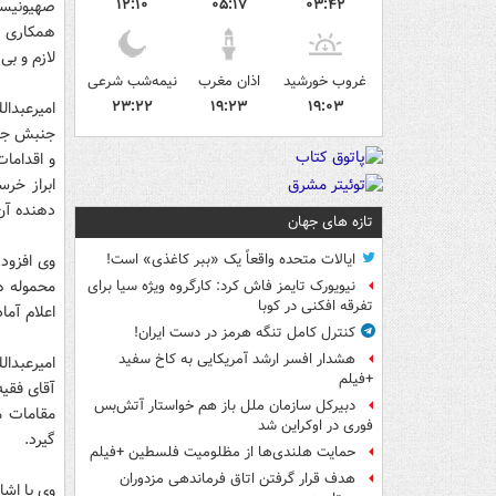
۱۲:۱۰
۰۵:۱۷
۰۳:۴۲
صهیونیست
همکاری ه
لازم و بی
غروب خورشید
اذان مغرب
نیمه‌شب شرعی
۲۳:۲۲
۱۹:۲۳
۱۹:۰۳
امیرعبدا
جنبش جها
و اقداما
ابراز خر
دهنده آن 
تازه های جهان
وی افزود
ایالات متحده واقعاً یک «ببر کاغذی» است!
محموله ه
نیویورک تایمز فاش کرد: کارگروه ویژه سیا برای
تفرقه افکنی در کوبا
اعلام آما
کنترل کامل تنگه هرمز در دست ایران!
هشدار افسر ارشد آمریکایی به کاخ سفید
امیرعبدا
+فیلم
آقای فقیه
دبیرکل سازمان ملل باز هم خواستار آتش‌بس
مقامات مص
فوری در اوکراین شد
گیرد.
حمایت هلندی‌ها از مظلومیت فلسطین +فیلم
هدف قرار گرفتن اتاق‌ فرماندهی مزدوران
وی با اشا