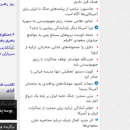
هدف قرار دادیم
جانسون: ترامپ از پیامدهای جنگ با ایران برای
آمریکایی‌ها آگاه است
تجاوز نظامی مجدد رژیم صهیونیستی به سوریه
چرا آمریکا دیگر بازدارندگی پیشین را ندارد؟
حمله کوبنده نیروهای مسلح یمن به مواضع
رهبری رهب
مزدوران سعودی +فیلم
دلایل ردّ محموله‌های غذایی صادراتی ترکیه از
اروپا
حزب‌الله خواستار توقف مذاکرات با رژیم
صهیونیستی شد
کویت دستور تعطیلی تنها مدرسه ایرانی را
صادر کرد
تبعات کمبود موشک‌های پدافندی به متحدان
تکذیب شای
آمریکا رسید!
فراری
برنی سندرز: جنگ علیه ایران بر پایه یک دروغ
آغاز شد
فیلم برگزی
اعلام آمادگی ترکیه برای حمایت از مذاکرات
بوسه‌ پ
ایران و آمریکا
اثر جدید کمال شرف درباره محاصره نفتی
سعودی‌ها
برگزیده و