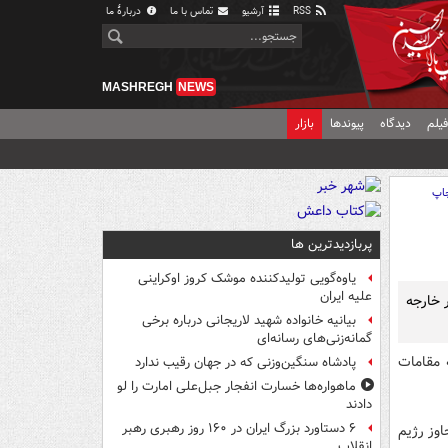
RSS
آرشیو
تماس با ما
دربارهٔ ما
MASHREGH
NEWS
یلم
دیدگاه
پیوندها
بازار
اپ
پربازدیدترین ها
یاوه‌گویی تولیدکننده موشک کروز اوکراینی
علیه ایران
ر خارجه
بیانیه خانواده شهید لاریجانی درباره برخی
گمانه‌زنی‌های رسانه‌ای
 مقامات
پادشاه سنگین‌وزنی که در جهان رقیب ندارد
ماهواره‌ها خسارت انفجار جبل‌علی امارت را لو
دادند
۶ دستاورد بزرگ ایران در ۱۶۰ روز رهبری رهبر
اوز رژیم
انقلاب