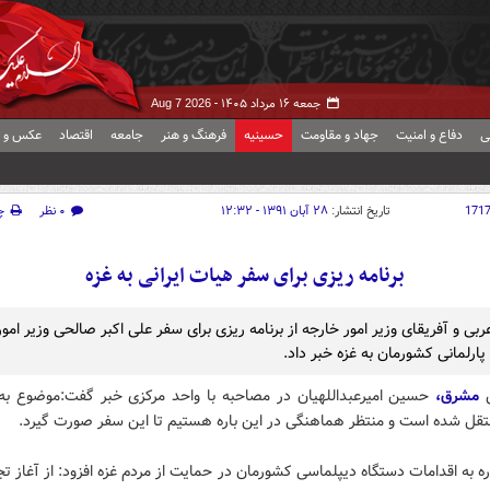
جمعه ۱۶ مرداد ۱۴۰۵ -
Aug 7 2026
ی
دفاع و امنیت
جهاد و مقاومت
حسینیه
فرهنگ و هنر
جامعه
اقتصاد
عکس و ف
171
تاریخ انتشار:
۲۸ آبان ۱۳۹۱ - ۱۲:۳۲
۰ نظر
چ
برنامه ریزی برای سفر هیات ایرانی به غزه
بی و آفریقای وزیر امور خارجه از برنامه ریزی برای سفر علی اکبر صالحی وزیر امو
ارلمانی کشورمان به غزه خبر داد.
ش
مشرق،
حسین امیرعبداللهیان در مصاحبه با واحد مرکزی خبر گفت:موضوع به
قل شده است و منتظر هماهنگی در این باره هستیم تا این سفر صورت گیرد.
ره به اقدامات دستگاه دیپلماسی کشورمان در حمایت از مردم غزه افزود: از آغاز تج