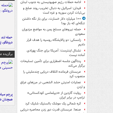
ادامه حملات رژیم صهیونیستی به جنوب لبنان
فیدان: اسرائیل به دنبال تخریب روند صلح و
بی‌ثبات کردن سوریه و غزه است
۱۰۰ میلیارد دلار خسارت، برای باز نگه داشتن
تنگه‌ای که باز بود!
حمله نیروهای مسلح یمن به مواضع مزدوران
سعودی
حمله تند ف
زلنسکی: دو پالایشگاه روسیه را هدف قرار
دروغگو، پَ
دادیم
نشنال اینترست: آمریکا برای جنگ پهپادی
برگزیده 
آماده نیست
پنتاگون جلسه اضطراری برای تأمین تسلیحات
برگزار می‌کند
عربستان فرمانده ائتلاف دریایی چندملیتی را
منصوب کرد
عملیات امنیتی حشد الشعبی در مرزهای عراق
و اردن
روایت گاردین از «دیپلماسی کودکستانی»
پرچم سیاه
ترامپ در برابر ایران
همچنان در
کره شمالی یک موشک بالستیک شلیک کرد
صنعا: عربستان قدرت دور زدن محاصره دریایی