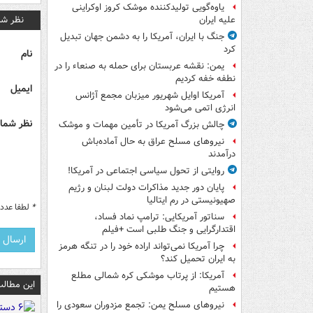
یاوه‌گویی تولیدکننده موشک کروز اوکراینی
نظر شم
علیه ایران
جنگ با ایران، آمریکا را به دشمن جهان تبدیل
کرد
نام
یمن: نقشه عربستان برای حمله به صنعاء را در
نطفه خفه کردیم
ایمیل
آمریکا اوایل شهریور میزبان مجمع آژانس
انرژی اتمی می‌شود
نظر شما 
چالش بزرگ آمریکا در تأمین مهمات و موشک
نیروهای مسلح عراق به حال آماده‌باش
درآمدند
روایتی از تحول سیاسی اجتماعی در آمریکا!
پایان دور جدید مذاکرات دولت لبنان و رژیم
صهیونیستی در رم ایتالیا
*
لطفا عدد م
سناتور آمریکایی: ترامپ نماد فساد،
اقتدارگرایی و جنگ طلبی است +فیلم
چرا آمریکا نمی‌تواند اراده خود را در تنگه هرمز
به ایران تحمیل کند؟
آمریکا: از پرتاب موشکی کره شمالی مطلع
این مطالب
هستیم
نیروهای مسلح یمن: تجمع مزدوران سعودی را