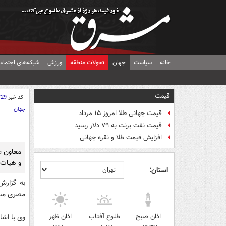
خانه
سیاست
جهان
تحولات منطقه
ورزش
شبکه‌های اجتماع
قیمت
کد خبر
729
جهان
قیمت جهانی طلا امروز ۱۵ مرداد
قیمت نفت برنت به ۷۹ دلار رسید
افزایش قیمت طلا و نقره جهانی
معاون عر
و هیات پ
استان:
به گزار
مصری منت
اذان صبح
طلوع آفتاب
اذان ظهر
وی با اشا