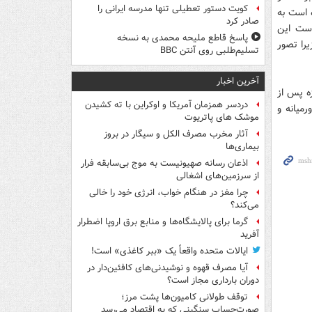
کویت دستور تعطیلی تنها مدرسه ایرانی را
ه است به
صادر کرد
است این
پاسخ قاطع ملیحه محمدی به نسخه
را تصور
تسلیم‌طلبی روی آنتن BBC
آخرین اخبار
ه پس از
دردسر همزمان آمریکا و اوکراین با ته کشیدن
میانه و
موشک های پاتریوت
آثار مخرب مصرف الکل و سیگار در بروز
بیماری‌ها
اذعان رسانه صهیونیست به موج بی‌سابقه فرار
از سرزمین‌های اشغالی
چرا مغز در هنگام خواب، انرژی خود را خالی
می‌کند؟
گرما برای پالایشگاه‌ها و منابع برق اروپا اضطرار
آفرید
ایالات متحده واقعاً یک «ببر کاغذی» است!
آیا مصرف قهوه و نوشیدنی‌های کافئین‌دار در
دوران بارداری مجاز است؟
توقف طولانی کامیون‌ها پشت مرز؛
صورت‌حساب سنگینی که به اقتصاد می‌رسد