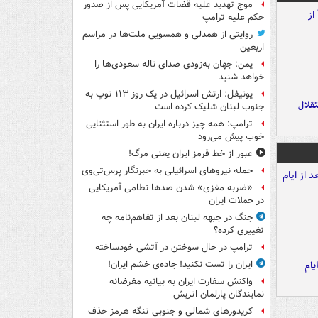
موج تهدید علیه قضات آمریکایی پس از صدور
حکم علیه ترامپ
روایتی از همدلی و همسویی ملت‌ها در مراسم
اربعین
یمن: جهان به‌زودی صدای ناله سعودی‌ها را
خواهد شنید
یونیفل: ارتش اسرائیل در یک روز ۱۱۳ توپ به
تقلال
جنوب لبنان شلیک کرده است
ترامپ: همه چیز درباره ایران به طور استثنایی
خوب پیش می‌رود
عبور از خط قرمز ایران یعنی مرگ!
حمله نیروهای اسرائیلی به خبرنگار پرس‌تی‌وی
«ضربه مغزی» شدن صدها نظامی آمریکایی
در حملات ایران
جنگ در جبهه لبنان بعد از تفاهم‌نامه چه
تغییری کرده؟
ترامپ در حال سوختن در آتشی خودساخته
یام
ایران را تست نکنید! جاده‌ی خشم ایران!
واکنش سفارت ایران به بیانیه مغرضانه
نمایندگان پارلمان اتریش
کریدورهای شمالی و جنوبی تنگه هرمز حذف