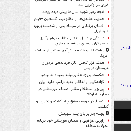
فوری در اوکراین شد
آنچه رهبر شهید سال‌ها پیش دیده بودند
حمایت هلندی‌ها از مظلومیت فلسطین +فیلم
افشای برکناری در موساد پس از شکست پروژه
علیه ایران
دستگیری عامل انتشار مطالب توهین‌آمیز
علیه زائران اربعین در فضای مجازی
روایت تکان‌دهنده دانش‌آموز مینابی از جنایت
آمریکا
هدف قرار گرفتن اتاق‌ فرماندهی مزدوران
عربستان در یمن
شکست پروژه «خاورمیانه جدید» نتانیاهو
گزافه‌گویی و لفاظی جدید ترامپ علیه ایران
موج بارش‌های تابستانه در راه ۱۱
پیروزی استقلال مقابل همنام خوزستانی در
دیداری تدارکاتی
انفجار در حومه دمشق چند کشته و زخمی برجا
گذاشت
بوسه‌ پدر بر پای پسر شهیدش
رایزنی عراقچی و همتای موریتانی خود درباره
تحولات منطقه