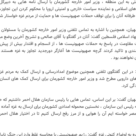
ی به این منطقه ، وزیر امور خارجه کشورمان با ارسال نامه هایی به دبیرکل
ای اسلامی و نماینده سیاست خارجی و امنیتی اروپا با محکوم کردن این تجاوز، 
 طرفانه آنان را برای توقف حملات صهیونیست ها و حمایت از مردم غزه خواستار ش
للهیان، همچنین با اشاره به تماس تلفنی وزیر امور خارجه کشورمان با مسئولان
د اسلامی فلسطین گفت: آنان در گفتگو با آقای صالحی و تشریح آخرین وضع مید
ت مقاومت در پاسخ به حملات صهیونیست ها ، از انسجام و اقتدار بیش از پیش
سندی و تاکید کردند گرچه صهیونیست ها آغازگر دورجدید تجاوز به غزه هستند ام
نخواهند بود .
: در این گفتگوی تلفنی همچنین موضوع امدادرسانی و ارسال کمک به مردم غزه 
ای دارویی مطرح شد و وزیر امور خارجه کشورمان برای ارسال کمک های انسان 
دگی کرد.
للهیان گفت: بر این اساس، تماس هایی با رئیس سازمان هلال احمر داشتیم که طب
 رئیس این سازمان ، نخستین محموله امدادی کشورمان برای ارسال به غزه آماده 
ر خواسته ایم آن را هوایی و از مرز رفح ارسال کنیم تا در اختیار هلال احمر 
ره به اوضاع کنونی غزه گفت: رژیم صهیونیستی با محاسبه غلط وارد این جنگ نابرا