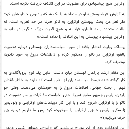
اوکراین هیچ پیشنهادی برای عضویت در این ائتلاف دریافت نکرده است.
به گزارش «ریانووستی» او در مصاحبه‌ با یک شبکه رادیویی خاطرنشان کرد:
«از نظر من بحث پیوستن اوکراین به ناتو صرفا در حد نظریه است. نه
ایالات متحده و نه آلمان، فرانسه و هیچ قدرت بزرگ دیگری در ناتو به
اوکراین پیشنهاد پیوستن به این ائتلاف را نداده است.»
بوساک روایت انتشار یافته از سوی سیاستمداران لهستانی درباره عضویت
بالقوه اوکراین در ناتو را محکوم کرده و «اطلاعات دروغ به خود دادن»
توصیف کرد.
این مقام ارشد پارلمان لهستان بیان داشت: «این یک نوع پروپاگاندای به
کار گرفته شده توسط سیاستمداران لهستانی است که دارند به خاطر فقدان
فهم از بحث جهانی، اطلاعات دروغ را به خودشان می‌دهند. وقتی جو
بایدن، رئیس جمهور سابق آمریکا حتی نخواست مذاکرات بر سر عضویت در
ناتو را با اوکراین شروع کند و با این کار دیپلمات‌های اوکراینی و ولودیمیر
زلنسکی، رئیس جمهور اوکراین را سرخورده کرد پس ما داریم درباره چی
حرف می‌زنیم؟»
این اظهارات بعد از آن مطرح می‌شوند که «آندژی دودا»، رئیس جمهور