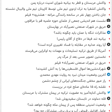
واکنش عربستان و قطر به بیانیه شورای امنیت درباره یمن
واکنش کشفیا به ترک اردوی تیم ملی توسط کاپیتان تیم ملی والیبال نشسته
جان باختن چهار نفر در سانحه رانندگی مراغه - هشترود+ فیلم
نشست هم اندیشی جمعی از علمای حوزه علمیه قم با عراقچی
حریق در شهرک صنعتی نصیرآباد در بهارستان
مذاکرات تنگه با عمان باید چگونه باشد؟
بیانیه تند فیفا در دفاع از آقای رئیس!
آیا روند عدلیه در مقابله با فساد تغییری کرده است؟
آمریکا از طریق ترکیه تسلیحات و مهمات به اوکراین می‌فرستد
نخستین تصویر مسی بعد از مرگ پدر
حریق در شهرک صنعتی نصیرآباد+ فیلم
شهرک‌نشین‌ها اموال فلسطینی‌ها را به آتش کشیدند!
آخرین وضعیت میدان نبرد به روایت مهدی محمدی
راز عبور مخفی جنگنده‌های ایرانی از چشم دشمن
نقشه راه ۱۵ ماده‌ای صلح غزه در بن‌بست
واکنش کنایه‌آمیز به عضویت ترکیه در پیمان مشترک با عربستان
قله دماوند در تابستان سفیدپوش شد!
وضعیت امنیتی منطقه پس از پیمان مکه چگونه خواهد شد؟
عامل افزایش قبوض آب و برق برخی مشترکان چه بود؟