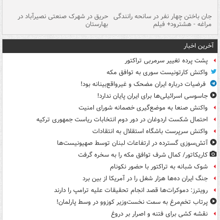
جان باختن چهار نفر در سانحه رانندگی
حریق در شهرک صنعتی نصیرآباد در
حر
مراغه - هشترود+ فیلم
بهارستان
فی
آخرین اخبار
پشت پرده تغییر سرمربی تراکتور
واکنش کارتونیست سوری به توافق مکه
فرضیات درباره ایران مضحک و غیرواقع‌بینانه بود!
جاسوسی اسرائیلی‌ها برای ایران پایان ندارد!
واکنش صنعا به موضع‌گیری خصمانه شورای امنیت
احتمال شکست اردوغان در دور دوم انتخابات ریاست جمهوری ترکیه
واکنش سرپرست باشگاه استقلال به انتقادات
آتش‌سوزی گسترده در ارتفاعات لبنان توسط صهیونیست‌ها
کاریکاتور/ کمال شرف توافق مکه را به سخره گرفت
شوک شبانه به تراکتور با حضور نکونام
جنگ ایران ده‌ها هزار شغل را در آمریکا از بین برد
رویترز: دموکرات‌ها قصد انجام تحقیقات علیه ترامپ را دارند
پرتاب تخم‌مرغ به سمت نخست‌وزیر کوزوو در وسط پارلمان!
نقشه کشی برای فتنه و اصرار بر دروغ