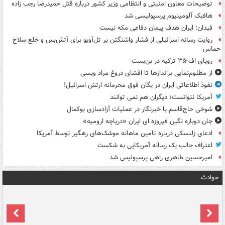
توضیحات معاون امنیتی و انتظامی وزیر کشور درباره قتل حمیدرضا رجب زاده
هافبک آلومینیوم پرسپولیسی شد
فیدان: ایران هدف پیمان دفاعی مکه نیست
روایت رسانه اسرائیلی از فشار واشنگتن بر تل‌آویو برای آتش‌بس و خلع سلاح
حماس
رویای اف-۳۵ ترکیه در بن‌بست
از مظلوم‌نمایی براندازها تا افشای دروغ مراد ویسی
نفوذ اطلاعاتی ایران در یگان فوق محرمانه ارتش اسرائیل!
آمریکا نتوانست؛ دیگران هم نمی توانند
شوخی حاج‌قاسم با خبرنگار در عملیات آزادسازی بوکمال
جان دوباره نگین فیروزه ای ایران «دریاچه ارومیه»
ادعای زلنسکی درباره تامین ماهانه موشک‌های رهگیر توسط آمریکا
اعتراف جالب یک رسانه آمریکایی به شکست
امیرحسین طاهری راهی پرسپولیس شد
حوادث