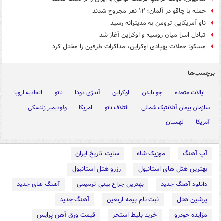
حمله با چاقو در آلمان؛ ۱۲ نفر مجروح شدند
ناو آمریکایی ترومن به مدیترانه رسید
تبادل اسرا میان روسیه و اوکراین آغاز شد
مسکو: حملات پهپادی اوکراین، مذاکرات طرفین را مختل کرد
برچسب‌ها
ایالات متحده
جو بایدن
اوکراین
آندژی دودا
ناتو
اتحادیه اروپا
سازمان پیمان آتلانتیک شمالی
ائتلاف ناتو
امریکا
ولودیمیر زلنسکی
آمریکا
لهستان
آپ آهنگ
موزیک شاه
سایت تاریخ ایران
بهترین هتل های استانبول
رزرو هتل استانبول
دانلود آهنگ جدید
بهترین جراح بینی ترمیمی
آهنگ های جدید
پرشین هتل
ثبت نام بیمه اربعین
آهنگ جدید
مزایده خودرو
خرید بلیط استخر
قیمت ورق آهن پرایس