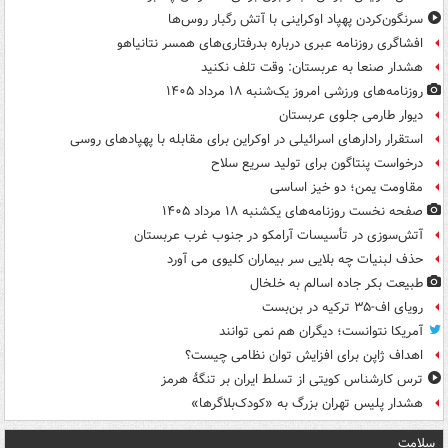
سرنگون‌کردن پهپاد اوکراینی با آتش رگبار روس‌ها
افشاگری روزنامه عبری درباره بدرفتاری‌های همسر نتانیاهو
هشدار صنعا به عربستان: وقت تلف نکنید
روزنامه‌های ورزشی امروز یک‌شنبه ۱۸ مرداد ۱۴۰۵
دیوار طارمی جلوی عربستان
استقرار رادارهای اسرائیلی در اوکراین برای مقابله با پهپادهای روسی
درخواست پنتاگون برای تولید سریع سلاح
مقاومت یمن؛ دو خیز اساسی
صفحه نخست روزنامه‌های یکشنبه ۱۸ مرداد ۱۴۰۵
آتش‌سوزی در تأسیسات آرامکو در جنوب غرب عربستان
حذف لبنیات چه بلایی سر بیماران کلیوی می آورد
طبیعت بکر جاده اسالم به خلخال
رویای اف-۳۵ ترکیه در بن‌بست
آمریکا نتوانست؛ دیگران هم نمی توانند
اهداف ژاپن برای افزایش توان نظامی چیست؟
ترس کارشناس کویتی از تسلط ایران بر تنگۀ هرمز
هشدار پلیس تهران بزرگ به «کودک‌بلاگرها»
سلامت