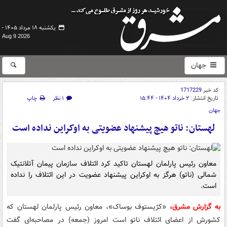
یکشنبه ۱۸ مرداد ۱۴۰۵ -
Aug 9 2026
جهان
کد خبر
1717229
تاریخ انتشار:
۲ خرداد ۱۴۰۴ - ۱۵:۴۴
۱ نظر
چاپ
جهان
لهستان: ناتو هیچ پیشنهاد عضویتی به اوکراین نداده است
معاون رئیس پارلمان لهستان تاکید کرد ائتلاف سازمان پیمان آتلانتیک
شمالی (ناتو) هرگز به اوکراین پیشنهاد عضویت در این ائتلاف را نداده
است.
به گزارش مشرق،
«کژیستوف بوساک»، معاون رئیس پارلمان لهستان که
کشورش از اعضای ائتلاف ناتو است امروز (جمعه) در مصاحبه‌ای گفت