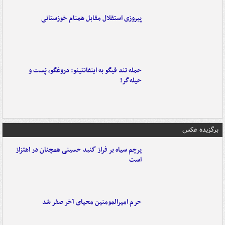
پیروزی استقلال مقابل همنام خوزستانی
حمله تند فیگو به اینفانتینو: دروغگو، پَست‌ و
حیله‌گر!
برگزیده عکس
پرچم سیاه بر فراز گنبد حسینی همچنان در اهتزاز
است
حرم امیرالمومنین محیای آخر صفر شد