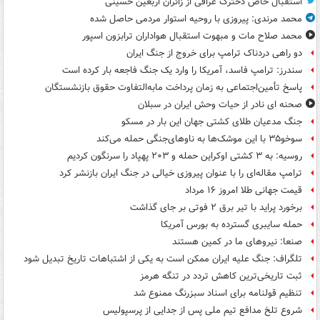
استقبال خاص دخترک عراقی از زائران اربعین حسینی
محمد مرندی: پیروزی با روحیه استوار مردمی حاصل شده
محمد صلاح مات و مبهوت استقبال هواداران ترابزون اسپور
دو راهی دردناک ترامپ برای خروج از جنگ ایران
سندرز: ترامپ فاسد، آمریکا را وارد یک جنگ فاجعه بار کرده است
پاسخ تأمین‌اجتماعی به زمان پرداخت مابه‌التفاوت حقوق بازنشستگان
صحنه ای نادر از حیات وحش ایران در سبلان
جنگ مدعیان طلای کشتی جهان این بار در مسکو
سوخو۳۵ با این موشک‌ها به ناوهای‌جنگی حمله می‌کند
روسیه: به ۳ کشتی اوکراین حمله و ۲۰۳ پهپاد را سرنگون کردیم
ترامپ مقاله‌ای را با عنوان پیروزی خیالی در جنگ ایران بازنشر کرد
قیمت جهانی طلا امروز ۱۶ مرداد
برخورد پراید با تیر برق ۲ فوتی بر جای گذاشت
حمله سایبری گسترده به بورس آمریکا
صنعا: نیروهای ما در کمین‌ هستند
تلگراف: جنگ علیه ایران ممکن است به یکی از اشتباهات تاریخ تبدیل شود
ثبت تاریخی‌ترین کاهش تردد در تنگه هرمز
تنظیم قولنامه برای اسناد سبزرنگ ممنوع شد
شروع تلخ مدافع تیم ملی پس از جدایی از پرسپولیس