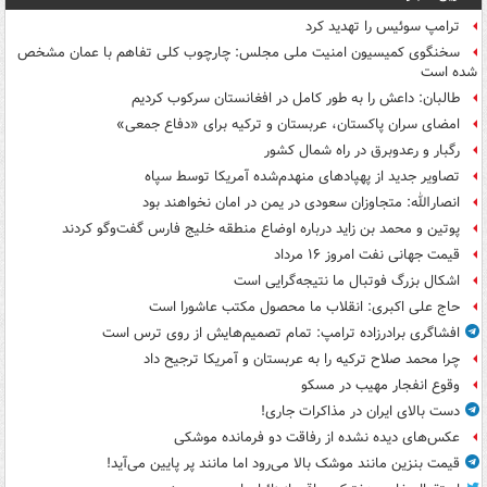
ترامپ سوئیس را تهدید کرد
سخنگوی کمیسیون امنیت ملی مجلس: چارچوب کلی تفاهم با عمان مشخص
شده است
طالبان: داعش را به طور کامل در افغانستان سرکوب کردیم
امضای سران پاکستان، عربستان و ترکیه برای «دفاع جمعی»
رگبار و رعدوبرق در راه شمال کشور
تصاویر جدید از پهپادهای منهدم‌شده آمریکا توسط سپاه
انصارالله: متجاوزان سعودی در یمن در امان نخواهند بود
پوتین و محمد بن زاید درباره اوضاع منطقه خلیج فارس گفت‌وگو کردند
قیمت جهانی نفت امروز ۱۶ مرداد
اشکال بزرگ فوتبال ما نتیجه‌گرایی است
حاج علی اکبری: انقلاب ما محصول مکتب عاشورا است
افشاگری برادرزاده ترامپ: تمام تصمیم‌هایش از روی ترس است
چرا محمد صلاح ترکیه را به عربستان و آمریکا ترجیح داد
وقوع انفجار مهیب در مسکو
دست بالای ایران در مذاکرات جاری!
عکس‌های دیده نشده از رفاقت دو فرمانده‌ موشکی
قیمت بنزین مانند موشک بالا می‌رود اما مانند پر پایین می‌آید!