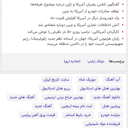
گفتگوی تلفنی رهبران آمریکا و ژاپن درباره موضوع تعرفه‌ها
توقف صادرات خودرو از آمریکا به چین
یک خودروساز دیگر در آمریکا افزایش قیمت داد
آتش اختلافات تجاری آمریکا و چین دوباره شعله‌ور شد
کارگردان آمریکایی: ترامپ روزی ۵۰ بار نظرش را عوض می‌کند
پایان هژمونی آمریکا؛ جهان در آستانه نظم جدید ژئوپلیتیک/ رژیم
صهیونیستی امنیت خود را در ناامنی منطقه می‌بیند
برچسب‌ها
دونالد ترامپ
اتحادیه اروپا
آپ آهنگ
موزیک شاه
سایت تاریخ ایران
بهترین هتل های استانبول
رزرو هتل استانبول
دانلود آهنگ جدید
بهترین جراح بینی ترمیمی
آهنگ های جدید
پرشین هتل
ثبت نام بیمه اربعین
آهنگ جدید
مزایده خودرو
خرید بلیط استخر
قیمت ورق آهن پرایس
فروشنده مواد شیمیایی