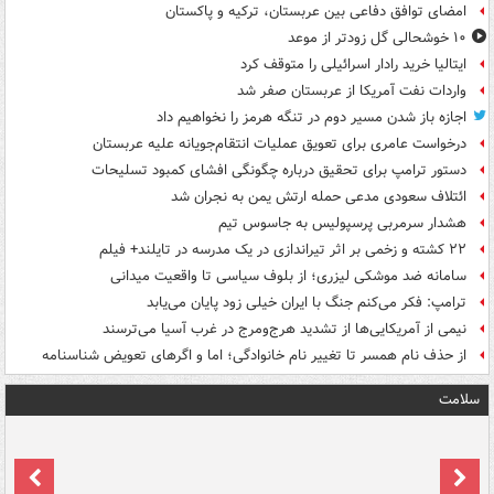
امضای توافق دفاعی بین عربستان، ترکیه و پاکستان
۱۰ خوشحالی گل زودتر از موعد
ایتالیا خرید رادار اسرائیلی را متوقف کرد
واردات نفت آمریکا از عربستان صفر شد
اجازه باز شدن مسیر دوم در تنگه هرمز را نخواهیم داد
درخواست عامری برای تعویق عملیات انتقام‌جویانه علیه عربستان
دستور ترامپ برای تحقیق درباره چگونگی افشای کمبود تسلیحات
ائتلاف سعودی مدعی حمله ارتش یمن به نجران شد
هشدار سرمربی پرسپولیس به جاسوس تیم
۲۲ کشته و زخمی بر اثر تیراندازی در یک مدرسه در تایلند+ فیلم
سامانه ضد موشکی لیزری؛ از بلوف سیاسی تا واقعیت میدانی
ترامپ: فکر می‌کنم جنگ با ایران خیلی زود پایان می‌یابد
نیمی از آمریکایی‌ها از تشدید هرج‌ومرج در غرب آسیا می‌ترسند
از حذف نام همسر تا تغییر نام خانوادگی؛ اما و اگرهای تعویض شناسنامه
سلامت
ت