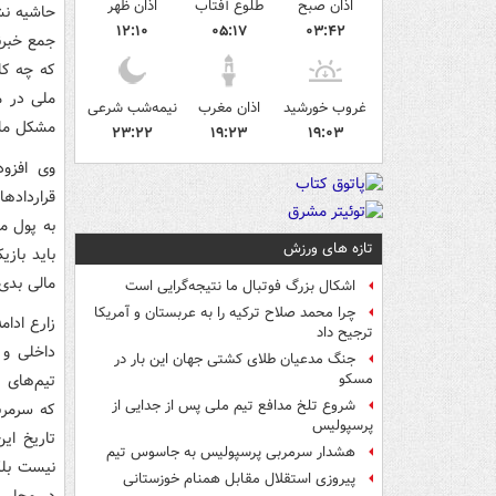
اذان صبح
طلوع آفتاب
اذان ظهر
حاشیه نش
۱۲:۱۰
۰۵:۱۷
۰۳:۴۲
جمع خبرن
غروب خورشید
اذان مغرب
نیمه‌شب شرعی
مشکل مال
۲۳:۲۲
۱۹:۲۳
۱۹:۰۳
وی افزود
قرارداده
به پول م
تازه های ورزش
باید بازی
مالی بدی 
اشکال بزرگ فوتبال ما نتیجه‌گرایی است
چرا محمد صلاح ترکیه را به عربستان و آمریکا
زارع ادام
ترجیح داد
داخلی و 
جنگ مدعیان طلای کشتی جهان این بار در
تیم‌های پ
مسکو
شروع تلخ مدافع تیم ملی پس از جدایی از
که سرمرب
پرسپولیس
تاریخ ای
هشدار سرمربی پرسپولیس به جاسوس تیم
نیست بلکه
پیروزی استقلال مقابل همنام خوزستانی