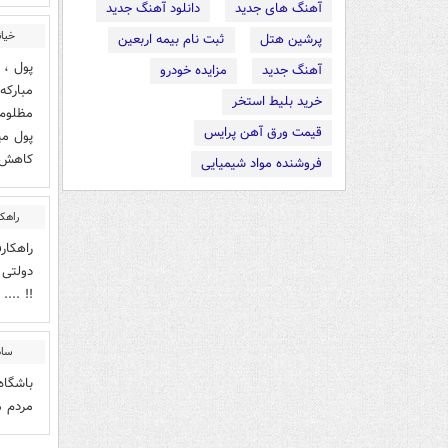
آهنگ های جدید
دانلود آهنگ جدید
خیان
پرشین هتل
ثبت نام بیمه اربعین
پول ، 
آهنگ جدید
مزایده خودرو
مبارکه 
خرید بلیط استخر
مظلوم 
قیمت ورق آهن پرایس
پول می
کاهش ی
فروشنده مواد شیمیایی
راهکا
راهکار
دولتی 
!! ...
ساد
مردم م