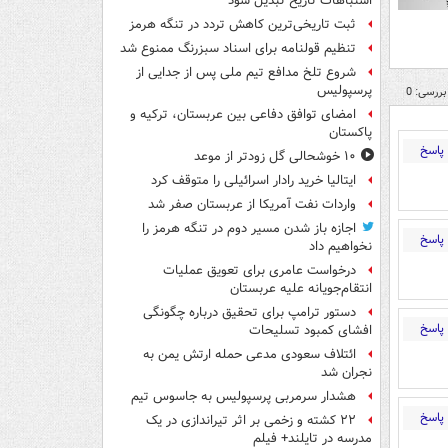
اشتباهات تاریخ تبدیل شود
ثبت تاریخی‌ترین کاهش تردد در تنگه هرمز
تنظیم قولنامه برای اسناد سبزرنگ ممنوع شد
شروع تلخ مدافع تیم ملی پس از جدایی از
پرسپولیس
بررسی: 0
امضای توافق دفاعی بین عربستان، ترکیه و
پاکستان
پاسخ
۱۰ خوشحالی گل زودتر از موعد
ایتالیا خرید رادار اسرائیلی را متوقف کرد
واردات نفت آمریکا از عربستان صفر شد
اجازه باز شدن مسیر دوم در تنگه هرمز را
پاسخ
نخواهیم داد
درخواست عامری برای تعویق عملیات
انتقام‌جویانه علیه عربستان
دستور ترامپ برای تحقیق درباره چگونگی
پاسخ
افشای کمبود تسلیحات
ائتلاف سعودی مدعی حمله ارتش یمن به
نجران شد
هشدار سرمربی پرسپولیس به جاسوس تیم
پاسخ
۲۲ کشته و زخمی بر اثر تیراندازی در یک
مدرسه در تایلند+ فیلم