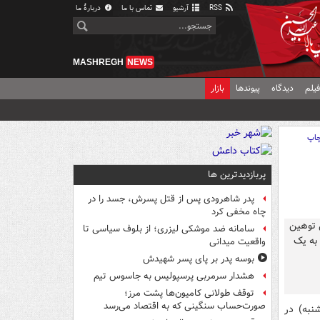
RSS
آرشیو
تماس با ما
دربارهٔ ما
MASHREGH
NEWS
یلم
دیدگاه
پیوندها
بازار
اپ
پربازدیدترین ها
پدر شاهرودی پس از قتل پسرش، جسد را در
چاه مخفی کرد
سامانه ضد موشکی لیزری؛ از بلوف سیاسی تا
واقعیت میدانی
بوسه‌ پدر بر پای پسر شهیدش
هشدار سرمربی پرسپولیس به جاسوس تیم
توقف طولانی کامیون‌ها پشت مرز؛
صورت‌حساب سنگینی که به اقتصاد می‌رسد
به) در