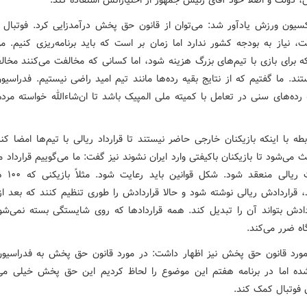
 دولت و اصلاً خود آقای رئیس جمهور از اختیاراتش استفاده کند.
سیون ورزش یادآور شد: می‌توان از قانون حق پخش درآمدزایی کرد. فوتبال ب
 نیاز به بودجه کشور ندارد اما زمان بر است که باید برنامه‌ریزی کنیم. مو
 برای بازی با تیم‌های بزرگ هزینه شود، اما کسانی که مخالفت می‌کنند مخا
د. ما گفتیم که از نتایج بقیه رده‌ها مانند تیم امید راضی نیستیم. فدراسیو
 رده‌های سنی در تعامل با کمیته ملی المپیک باشد تا ان‌شاءالله خواسته مردم
طه با اینکه بازیکنان خارجی حاضر نیستند تا قرارداد ریالی با تیم‌ها امضا کن
ث می‌شود تا بازیکنان باکیفتی وارد ایران نشوند نیز گفت: ما می‌گوییم قرارداد 
به صورت ریالی من
، قراردادش ریالی نوشته شود و حالا قراردادش را طوری تنظیم کنند که بعد از
دادش بتواند آن را تبدیل کند. همه قراردادها که روی شایستگی بسته نمی‌شود
اه ضرر می‌کند.
مورد قانون حق پخش نیز اظهار داشت: در مورد قانون حق پخش به فدراسیون
ه اما در برنامه هفتم این موضوع را لحاظ کردیم این حق پخش خیلی می‌ت
 فوتبال کمک کند.