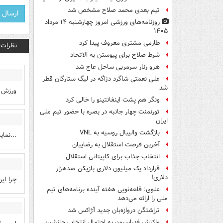
تیم بعدی محمد صلاح مشخص شد
روزنامه‌های ورزشی امروز چهارشنبه ۱۴ مرداد
۱۴۰۵
طارمی مشتری معروف پیدا کرد
نظرات
شرط صلاح برای پیوستن به الاتحاد
هرو رنار سرمربی ساحل عاج شد
علی نعمتی شاگرد دژاگه در لیگ ستارگان قطر
شد
ورزش ه
ونگر هم پشت اینفانتینو را خالی کرد
تورنمنت چهار جانبه در بصره با حضور تیم ملی
ایران
بازگشت والیبال روسیه به VNL
...نما
آخرین فرصت استقلال به رضاییان
انتخاب جذاب برای کاپیتانی استقلال
قرارداد یک میلیون دلاری بازیکن صدهزار
دلاری!
چرا این
علوی: قلعه‌نویی هفته آینده برنامه‌های تیم
ملی را ارائه می‌دهد
تراِشتگن دروازه‌بان جدید آژاکس شد
واکنش فدراسیون به احتمال انتخاب جانشین