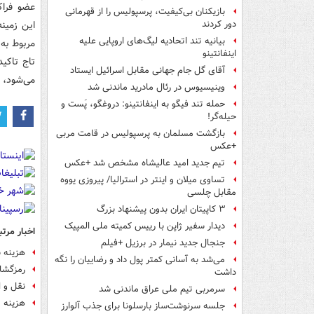
عضو فرا
بازیکنان بی‌کیفیت، پرسپولیس را از قهرمانی
این زمین
دور کردند
بیانیه تند اتحادیه لیگ‌های اروپایی علیه
مربوط به
اینفانتینو
تاج تاکی
آقای گل جام جهانی مقابل اسرائیل ایستاد
می‌شود، ا
وینیسیوس در رئال مادرید ماندنی شد
حمله تند فیگو به اینفانتینو: دروغگو، پَست‌ و
حیله‌گر!
بازگشت مسلمان به پرسپولیس در قامت مربی
+عکس
تیم جدید امید عالیشاه مشخص شد +عکس
تساوی میلان و اینتر در استرالیا/ پیروزی یووه
مقابل چلسی
۳ کاپیتان ایران بدون پیشنهاد بزرگ
دیدار سفیر ژاپن با رییس کمیته ملی المپیک
اخبار مرتب
جنجال جدید نیمار در برزیل +فیلم
هزینه 
می‌شد به آسانی کمتر پول داد و رضاییان را نگه
رمزگشای
داشت
نقل و ا
سرمربی تیم ملی عراق ماندنی شد
هزینه 
جلسه سرنوشت‌ساز بارسلونا برای جذب آلوارز