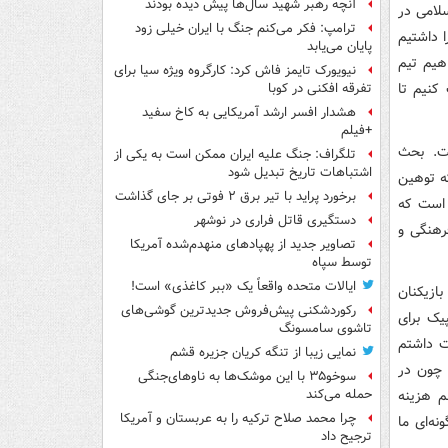
آنچه رهبر شهید سال‌ها پیش دیده بودند
لامی در
ترامپ: فکر می‌کنم جنگ با ایران خیلی زود
 داشتیم
پایان می‌یابد
 کند. ما نمی‌خواهیم تیم
نیویورک تایمز فاش کرد: کارگروه ویژه سیا برای
بال حمایت کنیم تا
تفرقه افکنی در کوبا
هشدار افسر ارشد آمریکایی به کاخ سفید
+فیلم
ست. بحث
تلگراف: جنگ علیه ایران ممکن است به یکی از
اشتباهات تاریخ تبدیل شود
ه توهین
برخورد پراید با تیر برق ۲ فوتی بر جای گذاشت
 است که
دستگیری قاتل فراری در نوشهر
فرهنگی و
تصاویر جدید از پهپادهای منهدم‌شده آمریکا
توسط سپاه
ایالات متحده واقعاً یک «ببر کاغذی» است!
بازیکنان
رکوردشکنی پیش‌فروش جدیدترین گوشی‌های
یک برای
تاشوی سامسونگ
ست داشتم
نمایی زیبا از تنگه کریان جزیره قشم
 چون در
سوخو۳۵ با این موشک‌ها به ناوهای‌جنگی
م هزینه
حمله می‌کند
چرا محمد صلاح ترکیه را به عربستان و آمریکا
نه‌ای ما
ترجیح داد