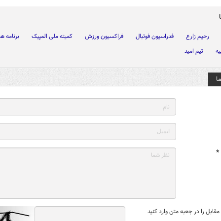
رحیم زارع
فدراسیون فوتبال
فراکسیون ورزش
کمیته ملی المپیک
برنامه ه
یه
تیم امید
ا
*
قابل را در جعبه متن وارد کنید