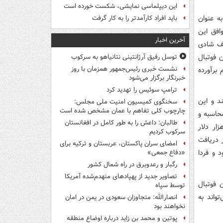
این دیپلماسی نمایشی، شکست خورده است
ه عنوان
باید افراد کارآمدتر را به کار گرفت
افق این
آخرین اخبار
لف شادی
ن فوتبال
توسل رفیق آرژانتینی نتانیاهو به سرکوب
نشست خبری رئیس‌جمهور همزمان با روز
 برآورده
خبرنگار برگزار می‌شود
ترامپ سوئیس را تهدید کرد
ند و این
سخنگوی کمیسیون امنیت ملی مجلس:
چارچوب کلی تفاهم با عمان مشخص شده است
محاسبه و
طالبان: داعش را به طور کامل در افغانستان
عقد شود. شکل قوانین باید رعایت شود. مثلاً بازیکنی که ۱۰۰ هزار دلار
سرکوب کردیم
 دریافت
امضای سران پاکستان، عربستان و ترکیه برای
 و فردا
«دفاع جمعی»
رگبار و رعدوبرق در راه شمال کشور
تصاویر جدید از پهپادهای منهدم‌شده آمریکا
 فوتبال
توسط سپاه
واند به
انصارالله: متجاوزان سعودی در یمن در امان
نخواهند بود
پوتین و محمد بن زاید درباره اوضاع منطقه