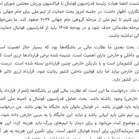
ست اعضا هیات رئیسه فدراسیون فوتبال با فراکسیون ورزش مجلس شورای اس
گاران، اظهار داشت: در جلسه امروز بحث حمایت از تیم ملی برای جام جهانی را
که چه کاری کنیم تا تیم ملی از مرحله گروهی جام جهانی ۲۰۲۶ صعود
ملی در مرحله مقدماتی حذف شود و در بودجه ۱۴۰۵ باید از فدراسیون فوت
ی نداشته باشند.
: بحث بعدی ما نظارت مالی بر باشگاه‌ها بود که بسیار حائز اهمیت ا
ای داخلی و خارجی دارای اهمیت است. شنیده شده برخی قراردادها ارزی است ک
لی کشورمان است و با بازیکن خارجی چنین قراردادی بسته شده است. درست
کن خارجی بیاید اما باید قوانین داخلی کشور رعایت شود. قرارداد ارزی تاثیر 
در کشور دارد.
ه داد: درخواست ما این است که نظارت مالی قوی بر باشگاه‌ها (اعم از قرارداد با 
خارجی) وجود داشته باشد. بحث تعامل فدراسیون فوتبال و کمیته ملی المپ
ایه باید قوی‌تر باشد. در فوتبال بانوان باید جایگاه ما بهتر باشد. من درخوا
ی تیم ملی باید ایرانی باشد و نباید این جایگاه را به مربی خارجی داده شود،
ن موضوع ثبت می‌شود و برای دیدار با تیم‌های بزرگ باید هزینه کرد، این ه
 سرمایه‌گذاری برای آینده فوتبال کشور است. برای تأمین این هزینه به هر گو