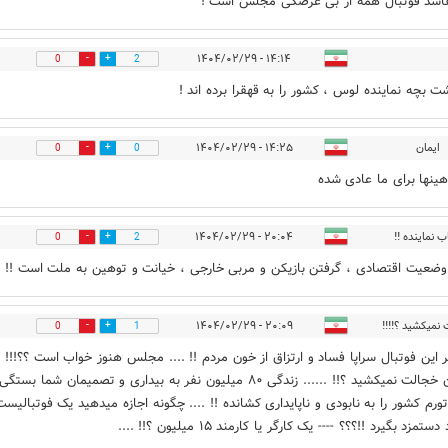
اسد فوتبال همه از بی عرضگی مجلس است !
۱۴:۱۴ - ۱۴۰۴/۰۲/۲۹
0
2
 بچه نماینده لوس ، کشور را به قهقرا برده اند !
ایمان
۱۴:۲۵ - ۱۴۰۴/۰۲/۲۹
0
0
هینها برای ما عادی شده
ب نماینده !!
۲۰:۰۴ - ۱۴۰۴/۰۲/۲۹
0
2
 وضعیت اقتصادی ، گرفتن بازیکن و مربی خارجی ، خیانت و توهین به ملت است !!
نمیکشید ؟!!!!
۲۰:۰۹ - ۱۴۰۴/۰۲/۲۹
0
1
 این فوتبال سراپا فساد و ارتزاق از خون مردم !! .... مجلس هنوز خواب است ؟؟!!! ...
خودتان خجالت نمیکشید ؟!! ...... زندگی ۸۰ میلیون نفر به بیداری و تصمیمان شما بست
ستمزد بگیرد !!؟؟؟ ---- یک کارگر یا کارمند ۱۵ میلیون ؟!! ....