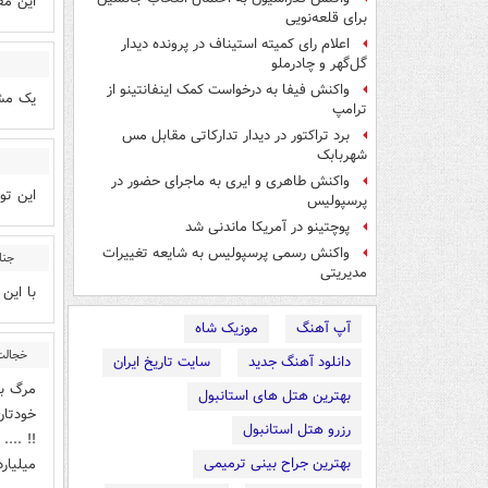
این مف
برای قلعه‌نویی
اعلام رای کمیته استیناف در پرونده دیدار
گل‌گهر و چادرملو
واکنش فیفا به درخواست کمک اینفانتینو از
یک مشت
ترامپ
برد تراکتور در دیدار تدارکاتی مقابل مس
شهربابک
واکنش طاهری و ایری به ماجرای حضور در
این تو
پرسپولیس
پوچتینو در آمریکا ماندنی شد
واکنش رسمی پرسپولیس به شایعه تغییرات
جنا
مدیریتی
با این
آپ آهنگ
موزیک شاه
خجالت 
دانلود آهنگ جدید
سایت تاریخ ایران
مرگ بر
بهترین هتل های استانبول
رزرو هتل استانبول
بهترین جراح بینی ترمیمی
میلیارد د