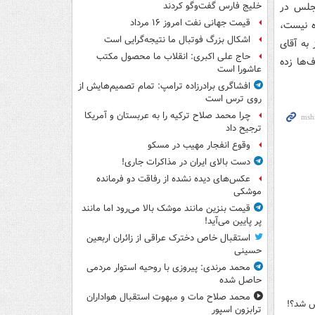
جلس در
خلیج فارس گفت‌وگو کردند
قیمت جهانی نفت امروز ۱۶ مرداد
ه نیست،
اشکال بزرگ فوتبال ما نتیجه‌گرایی است
به آقای
حاج علی اکبری: انقلاب ما محصول مکتب
‌ها زده
عاشورا است
افشاگری برادرزاده ترامپ: تمام تصمیم‌هایش از
روی ترس است
چرا محمد صلاح ترکیه را به عربستان و آمریکا
ترجیح داد
وقوع انفجار مهیب در مسکو
دست بالای ایران در مذاکرات جاری!
عکس‌های دیده نشده از رفاقت دو فرمانده‌
موشکی
قیمت بنزین مانند موشک بالا می‌رود اما مانند
پر پایین می‌آید!
استقبال خاص دخترک عراقی از زائران اربعین
حسینی
محمد مرندی: پیروزی با روحیه استوار مردمی
حاصل شده
محمد صلاح مات و مبهوت استقبال هواداران
ص شد؟!
ترابزون اسپور