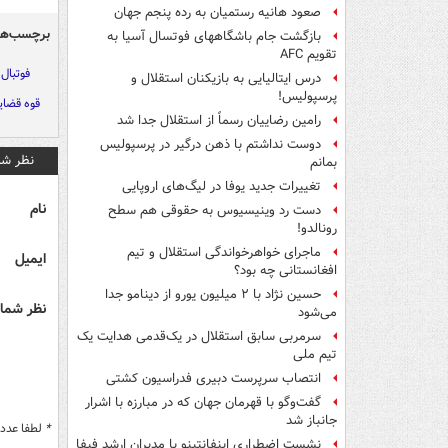
صعود هانیه رستمیان به رده پنجم جهان
برچسب‌ها
بازگشت جام باشگاههای فوتسال آسیا به
تقویم AFC
فوتبال
درس ایتالیایی‌ به بازیکنان استقلال و
پرسپولیس!
قوه قضای
رامین رضاییان رسماً از استقلال جدا شد
دوست نداشتم با ذهن درگیر در پرسپولیس
نظر شم
بمانم
تغییرات جدید یوفا در لیگ‌های اروپایی
نام
دست رد وینیسیوس به حقوقی هم سطح
رونالدو!
ماجرای خواهرخواندگی استقلال و تیم
ایمیل
افغانستانی چه بود؟
حسین نژاد با ۲ میلیون یورو از دینامو جدا
نظر شما 
می‌شود
سرمربی سابق استقلال در یک‌قدمی هدایت یک
تیم ملی
انتصاب سرپرست دبیری فدراسیون کشتی
گفت‌وگو با قهرمان جهان که در مبارزه با اشرار
جانباز شد
*
لطفا عدد م
نشست اضطراری اینفانتینو با مدیران ارشد فیفا