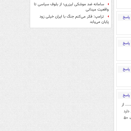
سامانه ضد موشکی لیزری؛ از بلوف سیاسی تا
واقعیت میدانی
ترامپ: فکر می‌کنم جنگ با ایران خیلی زود
پاسخ
پایان می‌یابد
پاسخ
پاسخ
پاسخ
.. از
گی دارد
!! .... تورم کشور را به نابودی و ناپایداری کشانده !! .... چگونه اجازه میدهید یک فوتبالیست ۵۰