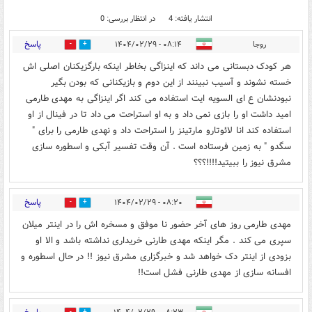
انتشار یافته: 4
در انتظار بررسی: 0
پاسخ
روجا
۰۸:۱۴ - ۱۴۰۴/۰۲/۲۹
1
0
هر کودک دبستانی می داند که اینزاگی بخاطر اینکه بارگزیکنان اصلی اش
خسته نشوند و آسیب نبینند از این دوم و بازیکنانی که بودن بگیر
نبودنشان ع ای السویه ایت استفاده می کند اگر اینزاگی به مهدی طارمی
امید داشت او را بازی نمی داد و به او استراحت می داد تا در فینال از او
استفاده کند انا لائوتارو مارتینز را استراحت داد و نهدی طارمی را برای "
سگدو " به زمین فرستاده است . آن وقت تفسیر آبکی و اسطوره سازی
مشرق نیوز را ببیتید‌!!!!؟؟؟
پاسخ
۰۸:۲۰ - ۱۴۰۴/۰۲/۲۹
0
0
مهدی طارمی روز های آخر حضور نا موفق و مسخره اش را در اینتر میلان
سپری می کند . مگر اینکه مهدی طارنی خریداری نداشته باشد و الا او
بزودی از اینتر دک خواهد شد و خبرگزاری مشرق نیوز !! در حال اسطوره و
افسانه سازی از مهدی طارنی فشل است‌!!