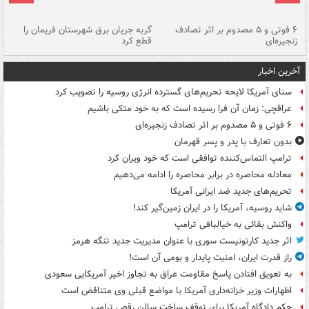
۶ فوتی و ۵ مصدوم بر اثر تصادف
گربه جریان برق شهرستان فریمان را
رگ
زنجیره‌ای
قطع کرد
آخرین اخبار
سنای آمریکا لایحه تحریم‌های گسترده انرژی روسیه را تصویب کرد
عراقچی: زمان آن فرا رسیده است که به خود متکی باشیم
۶ فوتی و ۵ مصدوم بر اثر تصادف زنجیره‌ای
بدون تعارف با پدر و پسر قهرمان
ترامپ التماس‌کننده توافقی است که خود ویران کرد
معادله محاصره در برابر محاصره را ادامه می‌دهیم
تحریم‌های جدید ضد ایرانی آمریکا
شاید روسیه، آمریکا را در ایران زمین‌گیر کند!
واکنش بقائی به خیالبافی ترامپ
اثر جدید کارتونیست سوری با عنوان مدیریت جدید تنگه هرمز
راز قدرت ایران، امنیت پایدار و بومی آن است!
به تعویق افتادن پاسخ مقاومت عراق به تجاوز اخیر آمریکایی سعودی
اظهارات وزیر خزانه‌داری آمریکا با مواضع قبلی وی متناقض است
حکم دادگاه آمریکا برای توقف ساخت سالن رقص ترامپ