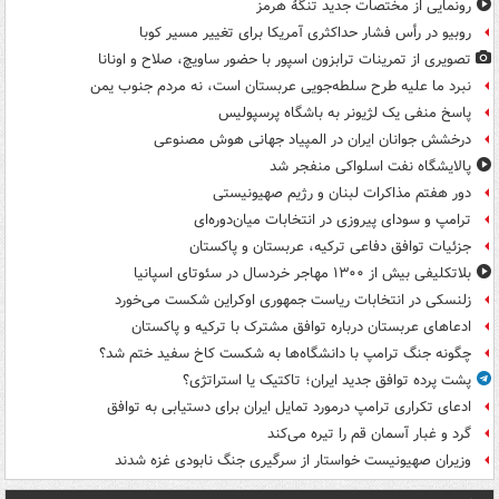
رونمایی از مختصات جدید تنگۀ هرمز
روبیو در رأس فشار حداکثری آمریکا برای تغییر مسیر کوبا
تصویری از تمرینات ترابزون اسپور با حضور ساویچ، صلاح و اونانا
نبرد ما علیه طرح سلطه‌جویی عربستان است، نه مردم جنوب یمن
پاسخ منفی یک لژیونر به باشگاه پرسپولیس
درخشش جوانان ایران در المپیاد جهانی هوش مصنوعی
پالایشگاه نفت اسلواکی منفجر شد
دور هفتم مذاکرات لبنان و رژیم صهیونیستی
ترامپ و سودای پیروزی در انتخابات میان‌دوره‌ای
جزئیات توافق دفاعی ترکیه، عربستان و پاکستان
بلاتکلیفی بیش از ۱۳۰۰ مهاجر خردسال در سئوتای اسپانیا
زلنسکی در انتخابات ریاست جمهوری اوکراین شکست می‌خورد
ادعاهای عربستان درباره توافق مشترک با ترکیه و پاکستان
چگونه جنگ ترامپ با دانشگاه‌ها به شکست کاخ سفید ختم شد؟
پشت پرده توافق جدید ایران؛ تاکتیک یا استراتژی؟
ادعای تکراری ترامپ درمورد تمایل ایران برای دستیابی به توافق
گرد و غبار آسمان قم را تیره می‌کند
وزیران صهیونیست خواستار از سرگیری جنگ نابودی غزه شدند