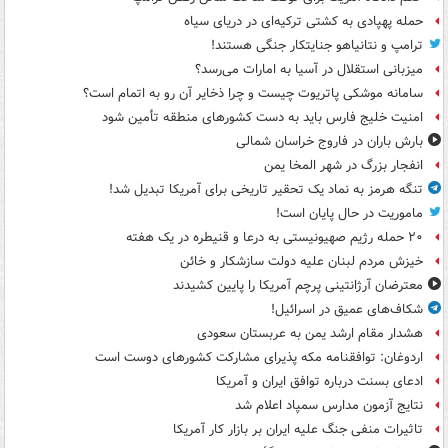
حمله پهپادی به کشتی ترکیه‌ای در دریای سیاه
ترامپ و نتانیاهو جنایتکار جنگی هستند!
میزبانی استقلال در آسیا به امارات می‌رسد؟
سامانه موشکی پاتریوت چیست و چرا ذخایر آن رو به اتمام است؟
امنیت خلیج فارس باید به دست کشورهای منطقه تأمین شود
بارش باران در فاروج خراسان شمالی
انفجار بزرگ در شهر المخا یمن
تنگه هرمز به نماد یک تحقیر تاریخی برای آمریکا تبدیل شد!
ماموریت در حال پایان است!
۲۰ حمله رژیم صهیونیستی به درعا و قنیطره در یک هفته
خیزش مردم لبنان علیه دولت سازشکار و خائن
معترضان آرژانتینی پرچم آمریکا را پایین کشیدند
شکاف‌های عمیق در اسرائیل!
هشدار مقام ارشد یمن به عربستان سعودی
اردوغان: توافقنامه مکه پذیرای مشارکت کشورهای دوست است
ادعای بسنت درباره توافق ایران و آمریکا
نتایج آزمون مدارس سمپاد اعلام شد
تاثیرات منفی جنگ علیه ایران بر بازار کار آمریکا