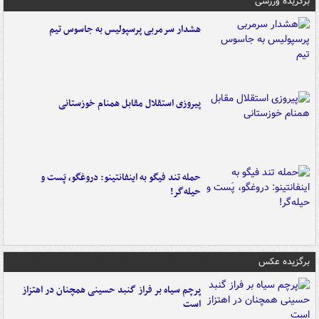
برگزیده ورزشی
هشدار سرمربی پرسپولیس به جاسوس تیم
پیروزی استقلال مقابل همنام خوزستانی
حمله تند فیگو به اینفانتینو: دروغگو، پَست‌ و
حیله‌گر!
برگزیده عکس
پرچم سیاه بر فراز گنبد حسینی همچنان در اهتزاز
است