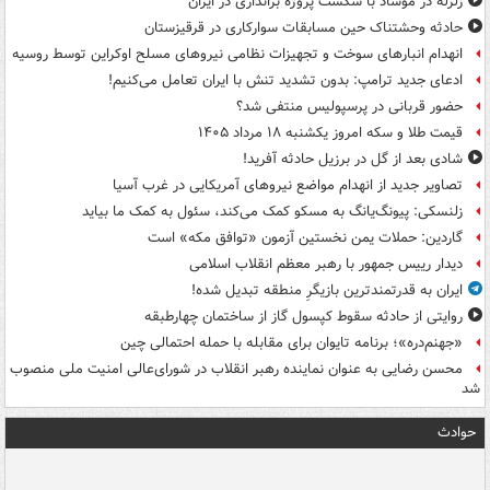
زلزله در موساد با شکست پروژه براندازی در ایران
حادثه وحشتناک حین مسابقات سوارکاری در قرقیزستان
انهدام انبارهای سوخت و تجهیزات نظامی نیروهای مسلح اوکراین توسط روسیه
ادعای جدید ترامپ: بدون تشدید تنش با ایران تعامل می‌کنیم!
حضور قربانی در پرسپولیس منتفی شد؟
قیمت طلا و سکه امروز یکشنبه ۱۸ مرداد ۱۴۰۵
شادی بعد از گل در برزیل حادثه آفرید!
تصاویر جدید از انهدام مواضع نیروهای آمریکایی در غرب آسیا
زلنسکی: پیونگ‌یانگ به مسکو کمک می‌کند، سئول به کمک ما بیاید
گاردین: حملات یمن نخستین آزمون «توافق مکه» است
دیدار رییس جمهور با رهبر معظم انقلاب اسلامی
ایران به قدرتمندترین بازیگرِ منطقه تبدیل شده!
روایتی از حادثه سقوط کپسول گاز از ساختمان چهارطبقه
«جهنم‌دره»؛ برنامه تایوان برای مقابله با حمله احتمالی چین
محسن رضایی به عنوان نماینده رهبر انقلاب در شورای‌عالی امنیت ملی منصوب
شد
حوادث