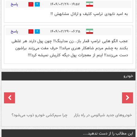
پاسخ
۱۹:۵۷ - ۱۴۰۴/۰۲/۲۸
1
0
به امید نابودی ترامپ کثیف و اراذل مشابهش !!
پاسخ
۰۶:۲۵ - ۱۴۰۴/۰۲/۲۹
1
0
عجب الگو هایی ترامپ قمار باز...زن مدلینگ!! چون پول دارند هر غلطی
بکنند به چشم مردم شاهکار هنری میاند!! حرف مفت می‌زنند براشون
دست می‌زنند!! اینم از معجزات پول دیگه کاریش نمیشه کرد!!!
خودرو
خودروهای جدید شیائومی در راه بازار
چرا سیم‌کشی خودرو ذوب می‌شود؟
شو
این مطالب را از دست ندهید....