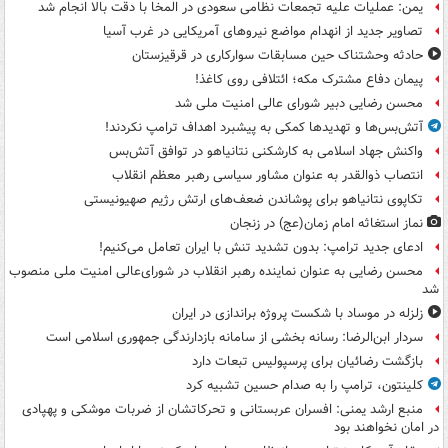
یمن: عملیات علیه تجمعات نظامی سعودی در المخا با دقت بالا انجام شد
تصاویر جدید از انهدام مواضع نیروهای آمریکایی در غرب آسیا
حادثه وحشتناک حین مسابقات سوارکاری در قرقیزستان
پیمان دفاع مشترک مکه؛ ائتلافی روی کاغذ!
محسن رضایی دبیر شورای عالی امنیت ملی شد
آتش‌بس‌ها و تهدیدها کمکی به پیشبرد اهداف ترامپ نکردند!
واکنش جهاد اسلامی به کارشکنی نتانیاهو در توافق آتش‌بس
انتصاب ذوالقدر به عنوان مشاور سیاسی رهبر معظم انقلاب
تکاپوی نتانیاهو برای پوشاندن ضعف‌های ارتش رژیم صهیونیستی
نماز استغاثه امام زمان(عج) در زنجان
ادعای جدید ترامپ: بدون تشدید تنش با ایران تعامل می‌کنیم!
محسن رضایی به عنوان نماینده رهبر انقلاب در شورای‌عالی امنیت ملی منصوب
شد
زلزله در موساد با شکست پروژه براندازی در ایران
سردار ابن‌الرضا: رسانه بخشی از سامانه بازدارندگی جمهوری اسلامی است
بازگشت رضائیان برای پرسپولیس تبعات دارد
کلینتون، ترامپ را به صدام حسین تشبیه کرد
منبع ارشد یمنی: افسران عربستانی و تحرکاتشان از ضربات موشکی و پهپادی
در امان نخواهند بود