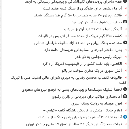
همه ماجرای پرونده‌های کثیرالشاکی و پیچیدگی رسیدگی به آن‌ها
آیا ماءالشعیر برای جلوگیری از سنگ کلیه مفید است
قاتلان پیرزن ۷۰ ساله همدانی با ۵۰ گرم طلا دستگیر شدند
دسترسی دشوار به آب در نوار غزه
آلودگی هوا باعث تشدید آرتروز می‌شود
کشف ۳۱۰ گرم تریاک از معده مسافر اتوبوس در قاینات
مشاهده پلنگ ایرانی در منطقه آزاد سالوک خراسان شمالی
یمن: انفجار انبارهای تسلیحاتی عربستان ادامه دارد
تبریک رئیس مجلس به ذوالقدر
الکعبی: باید نفت کشور را از قیمومیت آمریکا آزاد کرد
آتش سوزی در یک مخزن سوخت در باکو
قالیباف انتصاب محسن رضایی به دبیری شورای عالی امنیت ملی را تبریک
گفت
لحظۀ شلیک موشک‌ها و پهپادهای یمنی به تجمع نیروهای سعودی
آماده‌سازی مواکب برای میزبانی از زائران رضوی
افول موساد به روایت رسانه عبری
اعلام حادثه امنیتی در نزدیکی باشگاه گلف «ترامپ»
آیا مذاکرات تنگه هرمز راه را برای پایان جنگ باز می‌کند؟
نجات معجزه‌آسای کارگر ۲۲ ساله از عمق ۱۵ متری چاه در تهران