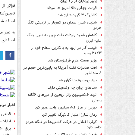
پاییز پرباران در راه ایران
فراتر از
قیمت جهانی طلا امروز ۱۵ مرداد
کالابرگ ۳ گروه شارژ شد
اضافه شد
شنیده شدن صدای دو انفجار در نزدیکی تنگه
هرمز
به نظر می
کاهش شدید واردات نفت چین به دلیل جنگ
اضافه‌ای 
علیه ایران
قیمت گاز در اروپا به بالاترین سطح خود از
۲۰۲۳ رسید
وزیر صمت عازم قرقیزستان شد
افت صادرات نفت آمریکا به پایین‌ترین حجم در
۸ ماه اخیر
برق پرمصرف‌ها گران شد
سدهای ایران چه وضعیتی دارند
تردد ۵.۶میلیون زائر اربعین از مرزهای ۶گانه
زمینی
اخبار مرتب
بورس از مرز ۵.۴ میلیون واحد عبور کرد
قطعی بر
زمان شارژ اعتبار کالابرگ تغییر کرد
ادارات، دمای
کپلر: اختلال در حرکت کشتی‌ها در تنگه هرمز
ادامه دارد
برق ۵۰ اداره پرمصرف در پایتخت قطع شد
قیمت نفت برنت به ۷۹ دلار رسید