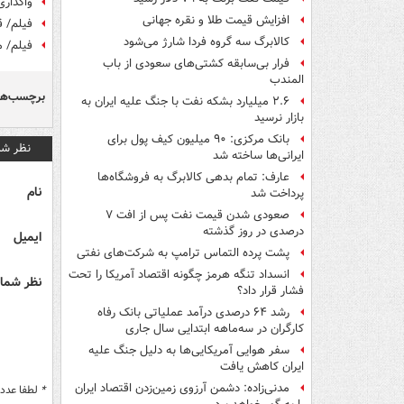
واگذاری
افزایش قیمت طلا و نقره جهانی
فیلم/ قطع برق ۷۰۰ بان
کالابرگ سه گروه فردا شارژ می‌شود
فیلم/ م
فرار بی‌سابقه کشتی‌های سعودی از باب
المندب
برچسب‌ها
۲.۶ میلیارد بشکه نفت با جنگ علیه ایران به
بازار نرسید
بانک مرکزی: ۹۰ میلیون کیف پول برای
نظر شم
ایرانی‌ها ساخته شد
عارف: تمام بدهی کالابرگ به فروشگاه‌ها
نام
پرداخت شد
صعودی شدن قیمت نفت پس از افت ۷
درصدی در روز گذشته
ایمیل
پشت پرده التماس ترامپ به شرکت‌های نفتی
انسداد تنگه هرمز چگونه اقتصاد آمریکا را تحت
نظر شما 
فشار قرار داد؟
رشد ۶۴ درصدی درآمد عملیاتی بانک رفاه
کارگران در سه‌ماهه ابتدایی سال جاری
سفر هوایی آمریکایی‌ها به دلیل جنگ علیه
ایران کاهش یافت
مدنی‌زاده: دشمن آرزوی زمین‌زدن اقتصاد ایران
*
لطفا عدد م