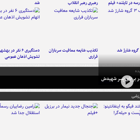
سه در تایلند+ فیلم
رهبری رهبر انقلاب
شد
تکذیب شایعه معافیت سربازان
دستگیری ۶ نفر در به
فراری
تشویش اذهان عمومی
ده
در بر پای پسر شهیدش
رزشی