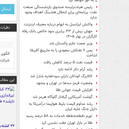
را به گور خواهد برد
رئیس هیئت‌رئیسه صندوق بازنشستگی صنعت
نفت: برنامه‌ای برای انحلال هلدینگ اهداف وجود
ندارد
واکنش ایرانسل به ابهام درباره مصرف اینترنت
نظرات
جهش بیش از ۳۳ برابری سود خالص بانک رفاه
کارگران در بهار ۱۴۰۵
وزیر صمت عازم پاکستان شد
یمن ۶ نفتکش سعودی را به مارپیچ آفریقا
الگوی 
انداخت
شرکت ب
قیمت نفت ۵ درصد کاهش یافت
رشد آرام دلار ادامه دارد
کالابرگ کودکان دارای سوءتغذیه شارژ شد
این مطالب
وضعیت قرمز سدها در تهران و مشهد
افزایش قیمت جهانی طلا
گوشت آمریکایی گرفتار گلوگاه هرمز شد
رشد مداوم قیمت بلیط هواپیما درآمریکا به
دلیل جنگ علیه ایران
تورم نقطه‌به‌نقطه خدمات به ۵۸ درصد رسید
طلا در بازار تهران عقب نشینی کرد
۲۲ کشته 