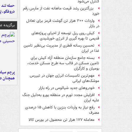
کنترل می‌شود
حمله تند ف
بزرگترین رشد قیمت ماهانه نفت از مارس رقم
دروغگو، پَ
خورد
واردات ۲۰۰ هزار تن گوشت قرمز برای تعادل
برگزیده 
در بازار
کیش روی ریل توسعه از احیای پروژه‌های
قدیمی تا بهره گیری از انرژی خورشیدی
تحسین رسانه قطری از مدیریت بی‌نظیر تامین
غذا در ایران
بسته جامع سازمان منطقه آزاد کیش برای
تامین مسکن در فالب سه طرح مسکن خدمت،
بومیان و کارگران
پرچم سیاه
مهم‌ترین تاسیسات انرژی جهان در تیررس
همچنان در
موشک‌های ایرانی
خودروهای جدید شیائومی در راه بازار
افزایش مجدد تورم در منطقه یورو به‌دلیل جنگ
علیه ایران
رفع نیاز به واردات بنزین با کاهش ۱۵ درصدی
مصرف
معامله ۱۷۷ هزار تن محصول در بورس کالا