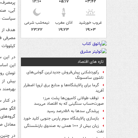
۱۲:۱۰
۰۵:۱۷
۰۳:۴۲
پرمصرف‌ه
آبی، صنعت
سیاست جد
غروب خورشید
اذان مغرب
نیمه‌شب شرعی
هدف از ا
۲۳:۲۲
۱۹:۲۳
۱۹:۰۳
کیلووات ساعت و در
در این س
تازه های اقتصاد
رکوردشکنی پیش‌فروش جدیدترین گوشی‌های
تومان روب
تاشوی سامسونگ
گرما برای پالایشگاه‌ها و منابع برق اروپا اضطرار
بهره‌مند می‌مانند و
آفرید
توقف طولانی کامیون‌ها پشت مرز؛
در کنار 
صورت‌حساب سنگینی که به اقتصاد می‌رسد
پرشدگی سدها به ۵۸درصد رسید
گروه‌های
بازسازی پالایشگاه سوم پارس جنوبی کلید خورد
معادل صف
زیان بیش از ۱۰۰ همتی به صندوق‌ بازنشستگی
نفت
در چنین 