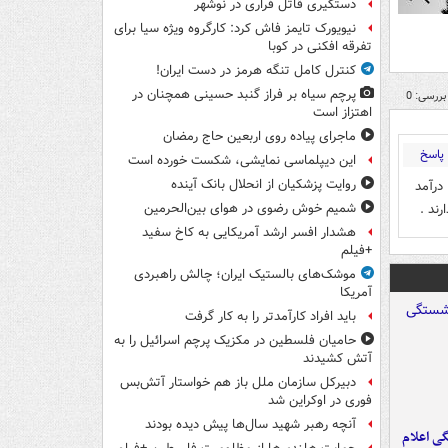
دستگیری قاتل فراری در نوشهر
نیویورک تایمز فاش کرد: کارگروه ویژه سیا برای
تفرقه افکنی در کوبا
کنترل کامل تنگه هرمز در دست ایران!
پرچم سیاه بر فراز گنبد حسینی همچنان در
بررسی: 0
اهتزاز است
ماجرای پیاده روی اربعین حاج رمضان
پاسخ
این دیپلماسی نمایشی، شکست خورده است
روایت پزشکیان از انحلال بانک آینده
درآمد
ند .
شمیم خوش رضوی در هوای بین‌الحرمین
هشدار افسر ارشد آمریکایی به کاخ سفید
+فیلم
موشک‌های بالستیک ایران؛ چالش راهبردی
آمریکا
باید افراد کارآمدتر را به کار گرفت
حامیان فلسطین در مکزیک پرچم اسرائیل را به
آتش کشیدند
دبیرکل سازمان ملل باز هم خواستار آتش‌بس
فوری در اوکراین شد
آنچه رهبر شهید سال‌ها پیش دیده بودند
ی اعلام