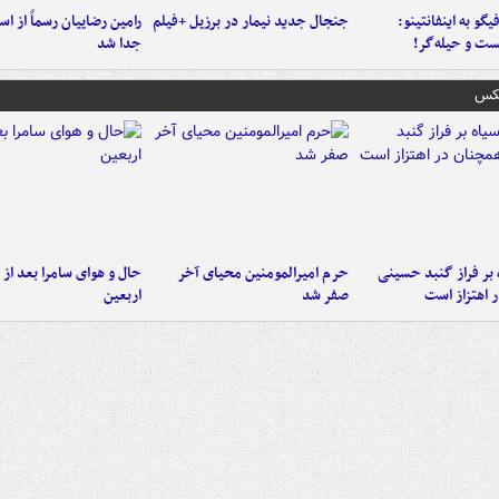
یگو به اینفانتینو:
جنجال جدید نیمار در برزیل +فیلم
رامین رضاییان رسماً از اس
ست‌ و حیله‌گر!
جدا شد
عکس
 بر فراز گنبد حسینی
حرم امیرالمومنین محیای آخر
حال و هوای سامرا بعد از ا
 اهتزاز است
صفر شد
اربعین