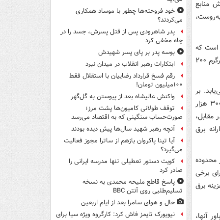
ش منابع
خود فروخته‌ها چطور با موساد همکاری
به‌روست،
می‌کردند؟
پدر شاهرودی پس از قتل پسرش، جسد را در
چاه مخفی کرد
 است که
بوسه‌ پدر بر پای پسر شهیدش
مصرفی فراتر از الگوی تعیین‌شده دارند؛ الگویی که در مناطق عادی کشور برای ماه‌های غیرگرم ۲۰۰
ابتکارات رهبر انقلاب در میدان نبرد
رقم فسخ قرارداد رضاییان با استقلال فقط
۱۰۰میلیون تومان!
ابد. بر
واکنش عالیشاه بعد از پیوستن به گل‌گهر
این اساس، کسانی که پنج برابر الگو برق مصرف می‌کنند، با قبضی حدود دو میلیون و ۳۰۰ هزار
توقف طولانی کامیون‌ها پشت مرز؛
ر مقابل،
صورت‌حساب سنگینی که به اقتصاد می‌رسد
رانه برق
آنچه رهبر شهید سال‌ها پیش دیده بودند
آیا تینا پاکروان بازهم از ساترا مجوز فعالیت
می‌گیرد؟
 محدوده
کویت دستور تعطیلی تنها مدرسه ایرانی را
صادر کرد
 برای برخی
پاسخ قاطع ملیحه محمدی به نسخه
ینه برق
تسلیم‌طلبی روی آنتن BBC
حال و هوای سامرا بعد از ایام اربعین
نیویورک تایمز فاش کرد: کارگروه ویژه سیا برای
ر آنها،