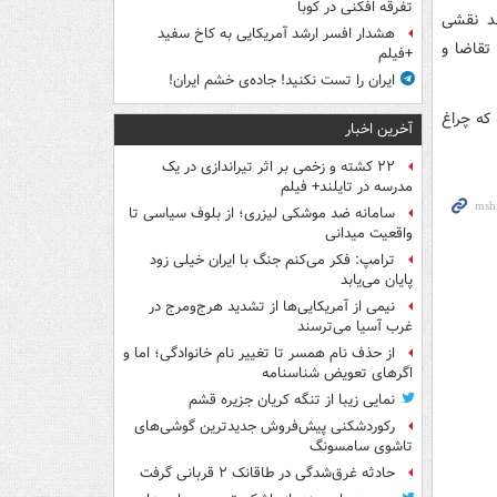
تفرقه افکنی در کوبا
ند نقشی
هشدار افسر ارشد آمریکایی به کاخ سفید
باشد؛ بحرانی که با رشد سالانه ۹ درصدی تقاضا و
+فیلم
ایران را تست نکنید! جاده‌ی خشم ایران!
 که چراغ
آخرین اخبار
۲۲ کشته و زخمی بر اثر تیراندازی در یک
مدرسه در تایلند+ فیلم
سامانه ضد موشکی لیزری؛ از بلوف سیاسی تا
واقعیت میدانی
ترامپ: فکر می‌کنم جنگ با ایران خیلی زود
پایان می‌یابد
نیمی از آمریکایی‌ها از تشدید هرج‌ومرج در
غرب آسیا می‌ترسند
از حذف نام همسر تا تغییر نام خانوادگی؛ اما و
اگرهای تعویض شناسنامه
نمایی زیبا از تنگه کریان جزیره قشم
رکوردشکنی پیش‌فروش جدیدترین گوشی‌های
تاشوی سامسونگ
حادثه غرق‌شدگی در طاقانک ۲ قربانی گرفت