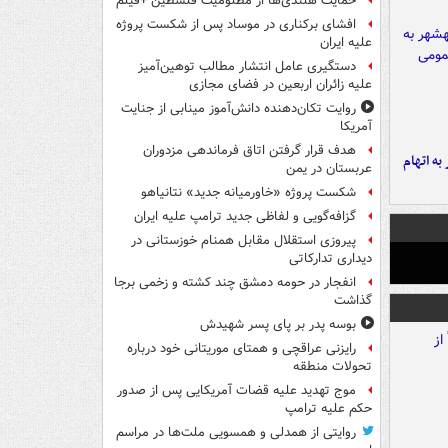
حمایت هلندی‌ها از مظلومیت فلسطین +فیلم
افشای برکناری در موساد پس از شکست پروژه
علیه ایران
دستگیری عامل انتشار مطالب توهین‌آمیز
علیه زائران اربعین در فضای مجازی
روایت تکان‌دهنده دانش‌آموز مینابی از جنایت
آمریکا
هدف قرار گرفتن اتاق‌ فرماندهی مزدوران
شهر به اتهام
عربستان در یمن
شکست پروژه «خاورمیانه جدید» نتانیاهو
گزافه‌گویی و لفاظی جدید ترامپ علیه ایران
پیروزی استقلال مقابل همنام خوزستانی در
دیداری تدارکاتی
انفجار در حومه دمشق چند کشته و زخمی برجا
گذاشت
بوسه‌ پدر بر پای پسر شهیدش
رایزنی عراقچی و همتای موریتانی خود درباره
تحولات منطقه
موج تهدید علیه قضات آمریکایی پس از صدور
حکم علیه ترامپ
روایتی از همدلی و همسویی ملت‌ها در مراسم