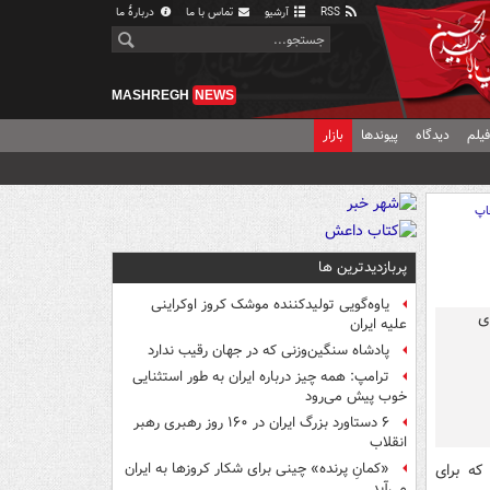
RSS
آرشیو
تماس با ما
دربارهٔ ما
MASHREGH
NEWS
یلم
دیدگاه
پیوندها
بازار
اپ
پربازدیدترین ها
یاوه‌گویی تولیدکننده موشک کروز اوکراینی
علیه ایران
پادشاه سنگین‌وزنی که در جهان رقیب ندارد
ترامپ: همه چیز درباره ایران به طور استثنایی
خوب پیش می‌رود
۶ دستاورد بزرگ ایران در ۱۶۰ روز رهبری رهبر
انقلاب
که برای
«کمانِ پرنده» چینی برای شکار کروزها به ایران
می‌آید