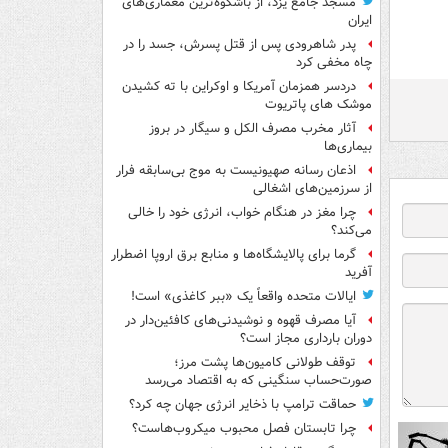
مسجد جامع یزد، از باشکوه‌ترین معماری‌های
ایران
پدر شاهرودی پس از قتل پسرش، جسد را در
چاه مخفی کرد
دردسر همزمان آمریکا و اوکراین با ته کشیدن
موشک های پاتریوت
آثار مخرب مصرف الکل و سیگار در بروز
بیماری‌ها
اذعان رسانه صهیونیست به موج بی‌سابقه فرار
از سرزمین‌های اشغالی
چرا مغز در هنگام خواب، انرژی خود را خالی
می‌کند؟
گرما برای پالایشگاه‌ها و منابع برق اروپا اضطرار
آفرید
ایالات متحده واقعاً یک «ببر کاغذی» است!
آیا مصرف قهوه و نوشیدنی‌های کافئین‌دار در
دوران بارداری مجاز است؟
توقف طولانی کامیون‌ها پشت مرز؛
صورت‌حساب سنگینی که به اقتصاد می‌رسد
حماقت ترامپ با ذخایر انرژی جهان چه کرد؟
چرا تابستان فصل محبوب میکروب‌هاست؟