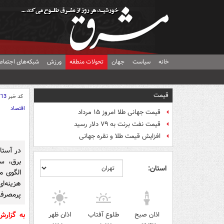
خانه
سیاست
جهان
تحولات منطقه
ورزش
شبکه‌های اجتماع
قیمت
کد خبر
713
اقتصاد
قیمت جهانی طلا امروز ۱۵ مرداد
قیمت نفت برنت به ۷۹ دلار رسید
افزایش قیمت طلا و نقره جهانی
در آستان
برق، سی
استان:
الگوی م
هزینه‌ا
پرمصرف‌
اذان صبح
طلوع آفتاب
اذان ظهر
به‌ گزار