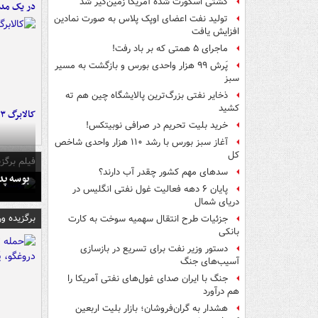
کشتی اسکورت شده آمریکا زمین‌گیر شد
در یک مدر
تولید نفت اعضای اوپک پلاس به صورت نمادین
افزایش یافت
ماجرای ۵ همتی که بر باد رفت!
پَرش ۹۹ هزار واحدی بورس و بازگشت به مسیر
سبز
ذخایر نفتی بزرگ‌ترین پالایشگاه چین هم ته
کشید
کالابرگ ۳ گروه شارژ شد
خرید بلیت تحریم در صرافی نوبیتکس!
آغاز سبز بورس با رشد ۱۱۰ هزار واحدی شاخص
کل
فیلم برگزی
سدهای مهم کشور چقدر آب دارند؟
بوسه‌ پ
پایان ۶ دهه فعالیت غول نفتی انگلیس در
دریای شمال
برگزیده و
جزئیات طرح انتقال سهمیه سوخت به کارت
بانکی
دستور وزیر نفت برای تسریع در بازسازی
آسیب‌های جنگ
جنگ با ایران صدای غول‌های نفتی آمریکا را
هم درآورد
هشدار به گران‌فروشان؛ بازار بلیت اربعین