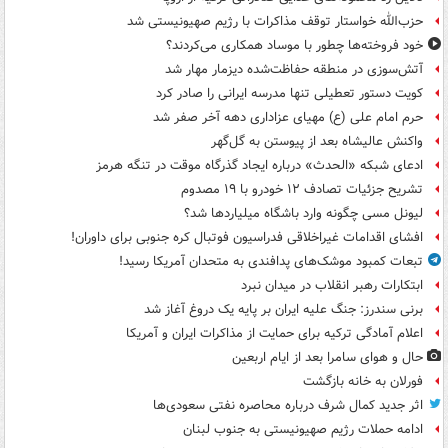
حزب‌الله خواستار توقف مذاکرات با رژیم صهیونیستی شد
خود فروخته‌ها چطور با موساد همکاری می‌کردند؟
آتش‌سوزی در منطقه حفاظت‌شده دیزمار مهار شد
کویت دستور تعطیلی تنها مدرسه ایرانی را صادر کرد
حرم امام علی (ع) مهیای عزاداری دهه آخر صفر شد
واکنش عالیشاه بعد از پیوستن به گل‌گهر
ادعای شبکه «الحدث» درباره ایجاد گذرگاه موقت در تنگه هرمز
تشریح جزئیات تصادف ۱۲ خودرو با ۱۹ مصدوم
لیونل مسی چگونه وارد باشگاه میلیاردها شد؟
افشای اقدامات غیراخلاقی فدراسیون فوتبال کره جنوبی برای داوران!
تبعات کمبود موشک‌های پدافندی به متحدان آمریکا رسید!
ابتکارات رهبر انقلاب در میدان نبرد
برنی سندرز: جنگ علیه ایران بر پایه یک دروغ آغاز شد
اعلام آمادگی ترکیه برای حمایت از مذاکرات ایران و آمریکا
حال و هوای سامرا بعد از ایام اربعین
فورلان به خانه بازگشت
اثر جدید کمال شرف درباره محاصره نفتی سعودی‌ها
ادامه حملات رژیم صهیونیستی به جنوب لبنان