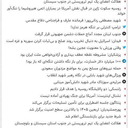
هلاکت اعضای یک تیم تروریستی در جنوب سیستان
روسیه سکوت ژاپن در قبال نقش آمریکا در بمباران اتمی هیروشیما را ننگ‌آور
خواند
شهید مصطفی ردانی‌پور؛ فرمانده عارف و فراجناحی دفاع مقدس
ترامپ کنترلی بر تنگه هرمز ندارد!
جنوب لبنان مجدد آماج حملات دشمن صهیونی قرار گرفت
فیدان: اسرائیل به دنبال تخریب روند صلح و بی‌ثبات کردن سوریه و غزه است
وقتی ورزش با معنویت عجین بشه!
پزشکیان: مشروطه نقطه عطف بیداری و آزادی‌خواهی ملت ایران بود
۱۰۰ میلیارد دلار خسارت، برای باز نگه داشتن تنگه‌ای که باز بود!
حمله نیروهای مسلح یمن به مواضع مزدوران سعودی
ویژگی‌های شهید بابایی در نگاه رهبر شهید انقلاب
مرثیه‌ی سوزناک مادر شهید دانش‌آموز مینابی
زلنسکی: دو پالایشگاه روسیه را هدف قرار دادیم
نشنال اینترست: آمریکا برای جنگ پهپادی آماده نیست
پنتاگون جلسه اضطراری برای تأمین تسلیحات برگزار می‌کند
پورجمشیدیان: اربعین ۱۴۰۵ با بالاترین سطح امنیت برگزار شد
شرط جدید برای بازنشستگی اعلام شد
هلاکت اعضای یک تیم تروریستی در جنوب استان سیستان و بلوچستان