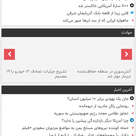
۸۰۰ سازۀ آمریکایی خاکستر شد
قابی زیبا از قلعه بابک آذربایجان شرقی
ماهواره ایرانی که از سد ابرها عبور می‌کند
حوادث
تصادف مرگبار در محور اهواز–شوش ۲
آتش‌سوزی در منطقه حفاظت‌شده
تشریح جزئیات تصادف ۱۲ خودرو با ۱۹
پا
دیزمار مهار شد
مصدوم
آخرین اخبار
جان یک یهودی برابر ۱۰ میلیون انسان؟
رونمایی رئال مادرید از دیومانده
تجاوز نظامی مجدد رژیم صهیونیستی به سوریه
چرا آمریکا دیگر بازدارندگی پیشین را ندارد؟
حمله کوبنده نیروهای مسلح یمن به مواضع مزدوران سعودی +فیلم
دلایل ردّ محموله‌های غذایی صادراتی ترکیه از اروپا