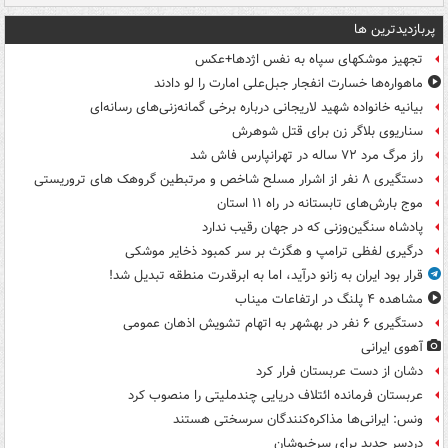
پربازدیدترین ها
تجهیز موشکهای سپاه به نفس اژدها+عکس
ماهواره‌ها خسارت انفجار جبل‌علی امارت را لو دادند
بیانیه خانواده شهید لاریجانی درباره برخی گمانه‌زنی‌های رسانه‌ای
سناریوی بلاگر زن برای قتل شوهرش
راز مرگ مرد ۷۲ ساله در تهرانپارس فاش شد
دستگیری ۸ نفر از اشرار مسلح شاخص و مرتبطین گروهک های تروریستی
موج بارش‌های تابستانه در راه ۱۱ استان
پادشاه سنگین‌وزنی که در جهان رقیب ندارد
درگیری لفظی ترامپ و هگزث بر سر کمبود ذخایر موشکی
قرار بود ایران به زانو درآید، اما به ابرقدرت منطقه تبدیل شد!
مشاهده ۴ پلنگ در ارتفاعات میناب
دستگیری ۶ نفر در بهشهر به اتهام تشویش اذهان عمومی
آهوی ایرانی
دشان از دست عربستان فرار کرد
عربستان فرمانده ائتلاف دریایی چندملیتی را منصوب کرد
ونس: ایرانی‌ها مذاکره‌کنندگان سرسختی هستند
دردسر جدید برای سرخپوشان