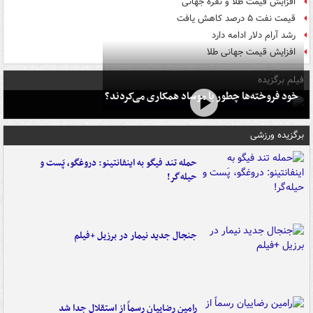
افزایش قیمت طلا و نقره جهانی
قیمت نفت ۵ درصد کاهش یافت
رشد آرام دلار ادامه دارد
افزایش قیمت جهانی طلا
فیلم برگزیده
خود فروخته‌ها چطور با موساد همکاری می‌کردند؟
برگزیده ورزشی
حمله تند فیگو به اینفانتینو: دروغگو، پَست‌ و
حیله‌گر!
جنجال جدید نیمار در برزیل +فیلم
رامین رضاییان رسماً از استقلال جدا شد