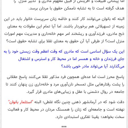
اما پیشانی طبیعت و آفرینش از قبیل مفهوم مادری و "تدبیر منزل" را
هدف گرفته است تا به تشابه ناممکن حقوق با مردان برسد.
البته که بانوان می‌توانند کار کنند و خاصّه زنان سرپرست خانوار باید در این
زمینه از تسهیلاتی هم برخوردار باشند. اما آیا تمام این مقولات به معنای
ذبح مادری، فرزندآوری و ریشخند امر مهم خانه‌داری و مدیریت مهم امورات
منزل است؟ از طرفی آیا آن حقوق به معنای تقلا برای تشابه حقوق است؟
این یک سؤال اساسی است که مادری که وقت اعظم وقت زیستی خود را به
جای فرزندان و خانه و همسر اما در محیط کار و استرس و اشتغال
می‌گذارند آیا می‌تواند مادر خوبی باشد؟
پاسخ محرز است اما عده‌ای همچون فرد مذکور تقلا می‌کنند پاسخ عقلانی
را پشت رفتارهایی مثل تمسخر نان‌آوری مرد و خانه‌داری زن پنهان کنند تا
جامعه در روال دشمنی با عقل و زیبایی‌های مادری قرار گیرد.
دقت شود که در آرمانشهر ذهنی چنین نگاه غلطی؛ البته
"استثمار بانوان"
نهفته است و جامعه‌ای که زنان را همسنگ مردان در محیط کار و فعالیت
سخت بخواهد؛ یقینا تفکری استبدادی دارد.
***