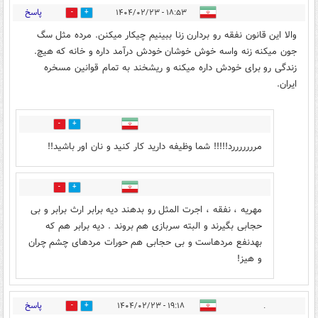
پاسخ
۱۸:۵۳ - ۱۴۰۴/۰۲/۲۳
0
6
والا این قانون نفقه رو بردارن زنا ببینیم چیکار میکنن. مرده مثل سگ
جون میکنه زنه واسه خوش خوشان خودش درآمد داره و خانه که هیچ.
زندگی رو برای خودش داره میکنه و ریشخند به تمام قوانین مسخره
ایران.
6
4
مرررررررد!!!!! شما وظیفه دارید کار کنید و نان اور باشید!!
0
3
مهریه ، نفقه ، اجرت المثل رو بدهند دیه برابر ارث برابر و بی
حجابی بگیرند و البته سربازی هم بروند . دیه برابر هم که
بهدنفع مردهاست و بی حجابی هم حورات مردهای چشم چران
و هیز!
پاسخ
۱۹:۱۸ - ۱۴۰۴/۰۲/۲۳
.
0
3