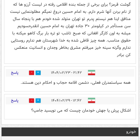
گوشت قرمز؟ برای برخی از جمله بنده اقلامی رفته در لیست آرزو ها که
از نام بردن آنها شرم دارم. به امام حسین دروغ نمیگم مطلوننمایی نیست
منافق اینا هم نیستم پدرم تو تهران متولد شده خودم هم با پنجاه سال
سن مستأجر در کیلومتر ۳٠ جاده تهران به امام حسین انقدرحسودیم
میشه به اون کارگر افغانی که صبح تاشب تو تره بار برگ کاهو میکنه با
حقوق مناسب. همه چیز قاطی شده به خدا شهرستان هم ندارم روستایی
ندارم وگرنه سینه خیز میرفتم مشرق بخاطر وجدان و انسانیت منعکس
کن برادر
پاسخ
۲۱:۴۲ - ۱۴۰۴/۰۲/۲۳
3
4
همه سیاستمدران فعلی، دشمن اقامه حجاب و احکام دین هستند.
پاسخ
۱۲:۴۲ - ۱۴۰۴/۰۲/۲۹
0
0
اشکال پرش یا جهش خودمان چیست که می نویسید جامپ؟
خودرو