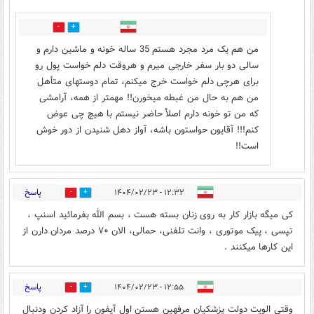
13
8
من هم یک مرد مجرد هستم 35 ساله خونه و ماشین دارم و
سالی دو بار سفر خارجی میرم و هروقت دلم خواست پول رو
برای هرچی دلم خواست خرج میکنم، تمام دوستهای متأهل
من هم به حال من غبطه میخورن!! مهمتر از همه، آرامشی
که من تو خونه دارم اصلأ حاضر نیستم با هیچ چی عوض
کنم!!! آقایون حواستون باشه، آواز دهل شنیدن از دور خوش
است!!
پاسخ
۱۲:۳۲ - ۱۴۰۴/۰۲/۲۳
1
17
کی میگه بازار کار به روی زنان بسته هست ، بسم الله بفرمائید اسنپ ،
تپسی ، پیک موتوری ، وانت تلفنی، حمالی، الان ۷۰ درصد مردان دارن از
این کارها میکنند .
پاسخ
۱۲:۵۵ - ۱۴۰۴/۰۲/۲۳
4
19
وقتی الویت دولت پزشکیان مرفهین هستن اول آیفون را آزاد کردن ودنبال