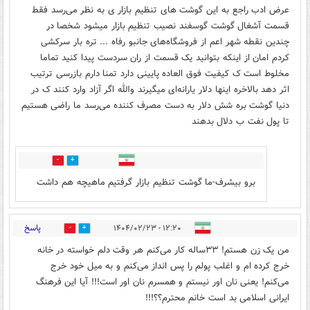
عرض ادب راجع به این گوشت های تنظیم بازار ی به نظر می‌رسد فقط
قسمت آشغال گوشت گوسفند نصیب تنظیم بازار میشود شخصا در
چندین نقطه شهر اعم از فروشگاه‌های جانبو رفاه ... تره بار سرکشی
کردم امان از اینکه بتوانید یک قسمت از ران سردست پیدا کنید تماما
مخلوط است ک کیفیت فوق العاده پایینی دارد تمنا دارم بازرسی ترتیب
اثر دهد بالاخره اینها دلار یارانه‌ای میگیرند والله اگر آزاد وارد کنند ک در
دنیا گوشت بره شش دلار به دست مصرف کننده می‌رسد ما راضی هستیم
تا پول نفت ب دلال بدهند
6
2
برو بیشرف-ما گوشت تنظیم بازار گرفتیم ماهیچه هم داشت
پاسخ
۱۲:۲۰ - ۱۴۰۴/۰۲/۲۳
5
14
من یک زن هستم! ۳۳ساله کار می‌کنم هر وقت دلم خواسته در خانه
خرج کرده ام و اغلب پولم را پس انداز می‌کنم و به میل خود خرج
می‌کنم! یعنی نان اور نیستم و همسرم نان اور است!!! آیا این فرهنگ
ایرانی اسلامی بد است خانم محترم؟؟!!!