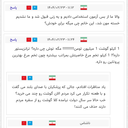
پاسخ
۱۱:۱۲ - ۱۴۰۴/۰۲/۲۳
2
19
والا ما از بس آزمون استخدامی دادیم و یه زنی قبول شد و ما نشدیم
خسته مون شد، این خانم چی میگه برای خودش؟
پاسخ
۱۱:۲۴ - ۱۴۰۴/۰۲/۲۳
1
19
1 کیلو گوشت 1 میلیون تومن!!!!!!!!!! مگه توش چی داره؟ ترانزیستور
داره؟! 1 کیلو تخم مرغ خاصیتش بمراتب بیشتره چون تخم مرغ بهترین
پروتئین رو داره.
0
16
یاد مناظرات افتادم، جائی که پزشکیان با صدای بلند می گفت
و با طعنه تکرار می کرد مردم الان گوشت رو چند می خرید؟
خب حالا سر سال دولت نیامده کلا گوشت رو از سفره مردم
دارند حذف می کنند!
ناشناس
2
10