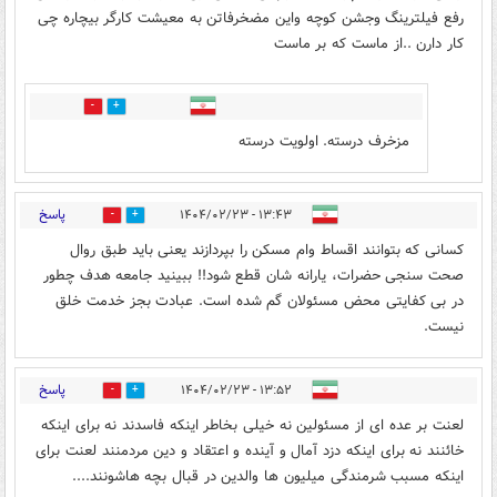
رفع فیلترینگ وجشن کوچه واین مضخرفاتن به معیشت کارگر بیچاره چی
کار دارن ..از ماست که بر ماست
1
0
مزخرف درسته. اولویت درسته
پاسخ
۱۳:۴۳ - ۱۴۰۴/۰۲/۲۳
1
7
کسانی که بتوانند اقساط وام مسکن را بپردازند یعنی باید طبق روال
صحت سنجی حضرات، یارانه شان قطع شود!! ببینید جامعه هدف چطور
در بی کفایتی محض مسئولان گم شده است. عبادت بجز خدمت خلق
نیست.
پاسخ
۱۳:۵۲ - ۱۴۰۴/۰۲/۲۳
0
13
لعنت بر عده ای از مسئولین نه خیلی بخاطر اینکه فاسدند نه برای اینکه
خائنند نه برای اینکه دزد آمال و آینده و اعتقاد و دین مردمنند لعنت برای
اینکه مسبب شرمندگی میلیون ها والدین در قبال بچه هاشونند....