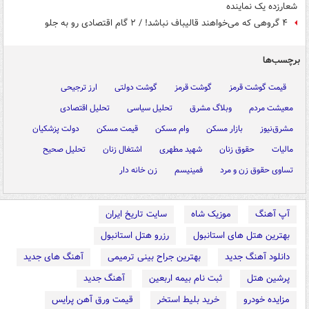
شعارزده یک نماینده
۴ گروهی که می‌خواهند قالیباف نباشد! / ۲ گام اقتصادی رو به جلو
برچسب‌ها
قیمت گوشت قرمز
گوشت قرمز
گوشت دولتی
ارز ترجیحی
معیشت مردم
وبلاگ مشرق
تحلیل سیاسی
تحلیل اقتصادی
مشرق‌نیوز
بازار مسکن
وام مسکن
قیمت مسکن
دولت پزشکیان
مالیات
حقوق زنان
شهید مطهری
اشتغال زنان
تحلیل صحیح
تساوی حقوق زن و مرد
فمینیسم
زن خانه دار
آپ آهنگ
موزیک شاه
سایت تاریخ ایران
بهترین هتل های استانبول
رزرو هتل استانبول
دانلود آهنگ جدید
بهترین جراح بینی ترمیمی
آهنگ های جدید
پرشین هتل
ثبت نام بیمه اربعین
آهنگ جدید
مزایده خودرو
خرید بلیط استخر
قیمت ورق آهن پرایس