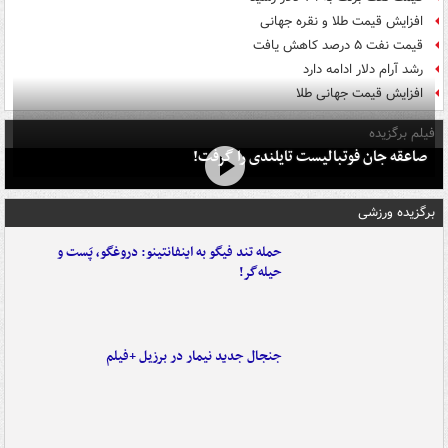
افزایش قیمت طلا و نقره جهانی
قیمت نفت ۵ درصد کاهش یافت
رشد آرام دلار ادامه دارد
افزایش قیمت جهانی طلا
فیلم برگزیده
صاعقه جان فوتبالیست تایلندی را گرفت!
برگزیده ورزشی
حمله تند فیگو به اینفانتینو: دروغگو، پَست‌ و
حیله‌گر!
جنجال جدید نیمار در برزیل +فیلم