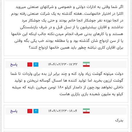
اگر شما وقتی به ادارات دولتی و خصوصی و شرکتهای صنعتی میروید
اکثرا در اختیار خانمهاست..هفته گذشته به یک شرکت صنعتی رفته بودم
در انجا نوزده نفر جوشکار انجا خانم بودند و حتی یک جوشکار مرد
نداشتند و اقایان بیشترشون یا از نسل قبل و در شرف بازنشستگی
هستند و یا کارهای بدنی صرف انجام میدن.نکته جالب اینکه این خانمها
یا از سن ازدواج شان گذشته بود و یا مطلقه بودند خب یکی بگه وقتی
برای اقایان کاری نباشه چطور باید همین خانمها ازدواج کنند؟
پاسخ
۱۷:۳۲ - ۱۴۰۴/۰۲/۲۳
1
1
دولت میتونه گوشت زیاد وارد کنه و چند برابر ارز بده برای واردات تا شما
گوشت ارزون بخرید اما تولید کننده ها امسال گوساله نریختن و تولید
داخلی نخواهد بود.چون از دامدار کیلو ۱۸۰ تومن میخرن ،اینه که میشه
کیلو یه ملیون شعبده بازی بازاری هاست
پاسخ
۱۸:۰۴ - ۱۴۰۴/۰۲/۲۳
0
0
بدرک