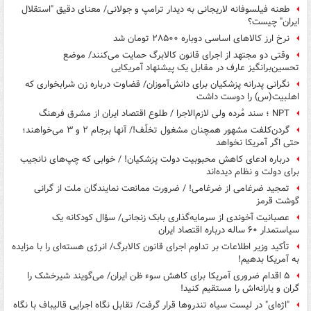
طعنه فیلسوفانه لاریجانی به دیدار ترامپ و جولانی/ معنای دقیق "استقلال
ایران" چیست؟
نرخ ارز کالاهای اساسی دوباره ۲۸۵۰۰ تومان شد
وقتی دو مجتهد از اجرای قانون کالابرگ حمایت می‌کنند/ موضع
تحسین‌برانگیز عارف در مقابل یک پیشنهاد آمریکایی
نگرانی پدرانه پزشکیان برای دانش‌آموزان/ قضاوت درباره زن شرابخواری که
اهلبیت(س)‌ را دوست داشت
NPT ؛ سند مُرده ولی لازم‌الاجرا / طلوع اقتصاد ایران از مشرق فرهنگ
گردن‌کلفت مشهور همچنان مشغول تخلّف!/ آنها برجام ۲ و ۳ می‌خواهند؛
حتی اگر آمریکا نخواهد
درباره ادعای کاهش محبوبیت دولت پزشکیان! / خوابی که چپ‌های نانجیب
برای دولت و نظام دیده‌اند
تمجید ضرغامی از ضرغامی! / ضرورت ممانعت نمایندگان ملت از گرانی
گوشت قرمز
عصبانیت آخوندی از سرمایه‌گذاری بابک زنجانی/ سؤال کودکانه یک
سیاستمدار ۶۰ ساله درباره اقتصاد ایران
تأکید وزیر اطلاعات بر تداوم اجرای قانون کالابرگ/ انرژی هسته‌ای را با مزایده
به آمریکا بدهیم!
۵ اقدام ضروری آمریکا برای کاهش سوء ظن ایران/ می‌گویند شیرخشک را
گران و یارانه‌اش را مستقیم کنید!
"اژه‌ای" در لیست سیاه تندروها قرار گرفت/ تقابل نگاه اجرایی قالیباف با نگاه