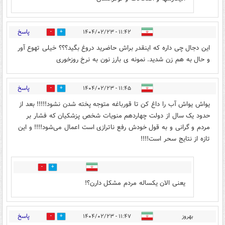
پاسخ
۱۱:۴۲ - ۱۴۰۴/۰۲/۲۳
1
12
این دجال چی داره که اینقدر براش حاضرید دروغ بگید؟؟؟ خیلی تهوع آور
و حال به هم زن شدید. نمونه ی بارز نون به نرخ روزخوری
پاسخ
۱۱:۴۵ - ۱۴۰۴/۰۲/۲۳
3
23
یواش یواش آب را داغ کن تا قورباغه متوجه پخته شدن نشود!!!!! بعد از
حدود یک سال از دولت چهاردهم منویات شخص پزشکیان که فشار بر
مردم و گرانی و به قول خودش رفع ناترازی است اعمال می‌شود!!!! و این
تازه از نتایج سحر است!!!!
5
1
یعنی الان یکساله مردم مشکل دارن؟!
پاسخ
بهروز
۱۱:۴۷ - ۱۴۰۴/۰۲/۲۳
2
10