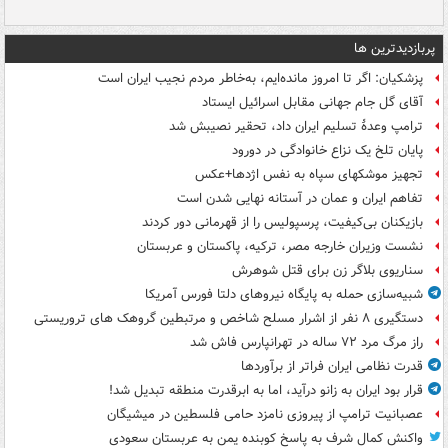
پربازدیدترین ها
پزشکیان: اگر تا امروز مانده‌ایم، به‌خاطر مردم نجیب ایران است
آقای گل جام جهانی مقابل اسرائیل ایستاد
ترامپ وعدۀ تسلیم ایران داد، تحقیر نصیبش شد
پایان تلخ یک نزاع خانوادگی در دورود
تجهیز موشکهای سپاه به نفس اژدها+عکس
تفاهم ایران و عمان در آستانه نهایی شدن است
بازیکنان بی‌کیفیت، پرسپولیس را از قهرمانی دور کردند
نشست وزیران خارجه مصر، ترکیه، پاکستان و عربستان
سناریوی بلاگر زن برای قتل شوهرش
شبیه‌سازی حمله به پایگاه نیروهای دلتا فورس آمریکا
دستگیری ۸ نفر از اشرار مسلح شاخص و مرتبطین گروهک های تروریستی
راز مرگ مرد ۷۲ ساله در تهرانپارس فاش شد
قدرت نظامی ایران فراتر از برآوردها
قرار بود ایران به زانو درآید، اما به ابرقدرت منطقه تبدیل شد!
عصبانیت ترامپ از پیروزی نامزد حامی فلسطین در میشیگان
واکنش کمال شرف به پاسخ کوبنده یمن به عربستان سعودی