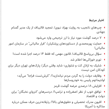
اخبار مرتبط
چپ‌های نانجیب به روایت بهزاد نبوی/ تمجید قالیباف از یک مدیر گمنام
جهادی
۷ درصد گوشت مورد نیاز با ارز ترجیحی وارد می‌شود
حمایت پورمحمدی از دستاوردهای پزشکیان/ "فرار مالیاتی" در سازمان امور
مالیاتی!
سؤال بی‌پاسخ قالیباف/ قانون مهمی که فقط ۱۴ درصد اجرا شده است!
تورم خوراکی‌ها اعلام شد
شلیک به اراذل کت و شلواری؛ شاید وقتی دیگر/ پارک‌های تهران دیگر برای
کودکان امن نیست
وظایف دولت را به گردن مردم نیاندازید!/ "کرش‌تست فراجا" می‌آید؛
اولتیماتوم پلیس به خودروسازها
افزایش ۱۸ درصدی عرضه گوشت قرمز
توافق خوب از نظر اصغرزاده و ترامپ!/ دردسرهای "انزوای نخبگان" برای
دولت و اقتصاد
افیون مدرک تحصیلی و حقوق‌های بالا!/ رذیلانه‌ترین حرف ممکن درباره
مذاکره با آمریکا