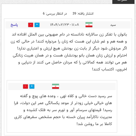
انتشار یافته: 39
در انتظار بررسی: 6
پاسخ
سید
۱۱:۰۸ - ۱۴۰۴/۰۲/۲۳
6
22
بانوان با تفکر زن سالارانه نادانسته در دام صهیونی بین الملل افتاده اند
و همه هم و غم شان این هست که زنان را مردواره کنند! در حالی که زن
اگر مردوَش شود دیگر از بابت زن بودنش هیچ ارزش و اعتباری ندارد!
احترام و ارزش زنان همان بانو بودنشان هست و در همان هیبت زنانگی
هم می توانند همه کمالاتی را که مردان حاصل می کنند از دنیایی و
اخروی، اکتساب کنند!
1
14
سر رسید دست خالی و کلاه تهی ، وعده های پوچ و گفته
های خیالی خیلی زودتر از موعد یکسالگی عمر این دولت، فرا
رسید! قیمتهای سرسام آور و تورم سر به فلک کشیده و
مدیریت ناکارآمد پیران خسته با حجم مشخص سفرهای کاری
کاملا بر ما روشن شد!