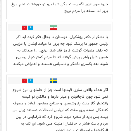
جیره خوار عزیز اگه راست مگی شما برو تو خورشتات تخم مرغ
بریز اما نسخه برا مردم نپیچ
0
9
با تشکر از دکتر پزشکیان. دوستان تا بحال فکر کرده اید اگر
رئیس جمهور ما پزشک نبود چه بروز ما میامد ایشان با درایتی
که دارند مضرات گوشت قرمز قند شکر برنج....را میدانند به
همین دلیل راهی پیش گرفته اند تا مردم کمتر دچار بیماری
شوند بعد یکسری ناشکر و ناسپاس هستند و اعتراض میکنند
2
0
اگر هدف واقعی سازی قیمتها است چرا از حاملهای انرژ شروع
نمی شود چون فاچاقیان و مینر دارها و مالکان نو کیسه
رانتخوار گاز مفت پتروشیمیها و صنایع مفتخور فولاد و مصرف
کنندگان عمده برق مفت که اربابان اصحالات هستند زیان می
بینند پس باید از سفره مردم شروع کرد که نارضایتی در بین
مردم باعث فشار با حافضان امنیت ملی شود. ای تف به
الیگارشها و اصحالات و نوکرانشان