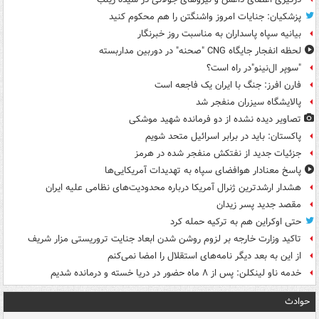
پزشکیان: جنایات امروز واشنگتن را هم محکوم کنید
بیانیه سپاه پاسداران به مناسبت روز خبرنگار
لحظه انفجار جایگاه CNG "صحنه" در دوربین مداربسته
"سوپر ال‌نینو"در راه است؟
فارن افرز: جنگ با ایران یک فاجعه است
پالایشگاه سیزران منفجر شد
تصاویر دیده‌ نشده از دو فرمانده شهید موشکی
پاکستان: باید در برابر اسرائیل متحد شویم
جزئیات جدید از نفتکش منفجر شده در هرمز
پاسخ معنادار هوافضای سپاه به تهدیدات آمریکایی‌ها
هشدار ارشدترین ژنرال آمریکا درباره محدودیت‌های نظامی علیه ایران
مقصد جدید پسر زیدان
حتی اوکراین هم به ترکیه حمله کرد
تاکید وزارت خارجه بر لزوم روشن شدن ابعاد جنایت تروریستی مزار شریف
از این به بعد دیگر نامه‌های استقلال را امضا نمی‌کنم
خدمه ناو لینکلن: پس از ۸ ماه حضور در دریا خسته و درمانده‌ شدیم
حوادث