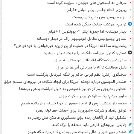
سرطان به استخوان‌های «بایدن» سرایت کرده است
پیروزی قاطع چلسی برابر میلان +فیلم
مهاجم پرسپولیس به پیکان پیوست
ترامپ، مرتکب جنایت جنگی شده است
دیدار دوستانه اما جدی؛ اینتر ۲- یوونتوس ۱ +فیلم
تساوی پرسپولیس مقابل الومینیوم اراک در دیدار دوستانه
پشت‌پرده مداخله آمریکا در حمایت از یِن ژاپن؛ خیرخواهی یا خودخواهی؟
همتی: کنترل ترازنامه بانک‌ها با جدیت دنبال می‌شود
سفر رئیس دستگاه اطلاعاتی عربستان به عراق
دلیل مخالفت AFC با میزبانی آبی‌ها در عراق
سخنگوی ارتش: نظم ایرانی حاکم بر تنگه غیرقابل بازگشت است
هشدار الموسوی درباره توطئه آمریکا برای ایجاد شکاف در نیروهای مسلح عراق
تعطیلی تدریجی مراکز دیالیز خصوصی به دلیل انباشت بدهی بیمه‌ها
خاویر باردم؛ یک ستاره در برابر سکوت جهان
خدمه ناو لینکلن: پس از ۸ ماه حضور در دریا خسته و درمانده‌ شدیم
توافق بغداد و شرکت «شورون» برای احداث خط لوله بصره
تشکیل تیم کارآگاهان زبده برای دستگیری عاملان قتل رجب‌زاده
ولایتی: نیروهای خارجی باید منطقه را ترک کنند
هشدار دبیر شورای عالی امنیت ملی به امریکا درباره تنگه هرمز