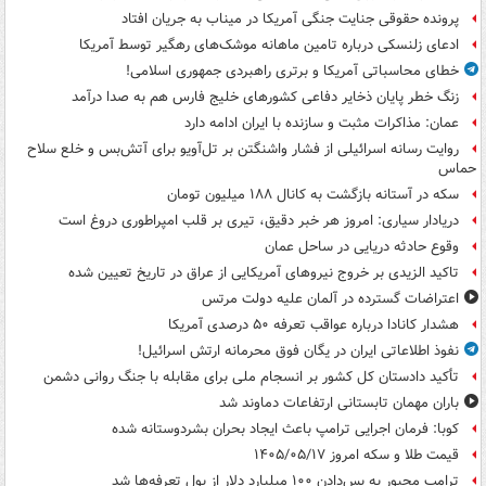
پرونده حقوقی جنایت جنگی آمریکا در میناب به جریان افتاد
ادعای زلنسکی درباره تامین ماهانه موشک‌های رهگیر توسط آمریکا
خطای محاسباتی آمریکا و برتری راهبردی جمهوری اسلامی!
زنگ خطر پایان ذخایر دفاعی کشورهای خلیج فارس هم به صدا درآمد
عمان: مذاکرات مثبت و سازنده با ایران ادامه دارد
روایت رسانه اسرائیلی از فشار واشنگتن بر تل‌آویو برای آتش‌بس و خلع سلاح
حماس
سکه در آستانه بازگشت به کانال ۱۸۸ میلیون تومان
دریادار سیاری: امروز هر خبر دقیق، تیری بر قلب امپراطوری دروغ است
وقوع حادثه دریایی در ساحل عمان
تاکید الزیدی بر خروج نیروهای آمریکایی از عراق در تاریخ تعیین شده
اعتراضات گسترده در آلمان علیه دولت مرتس
هشدار کانادا درباره عواقب تعرفه ۵۰ درصدی آمریکا
نفوذ اطلاعاتی ایران در یگان فوق محرمانه ارتش اسرائیل!
تأکید دادستان کل کشور بر انسجام ملی برای مقابله با جنگ روانی دشمن
باران مهمان تابستانی ارتفاعات دماوند شد
کوبا: فرمان اجرایی ترامپ باعث ایجاد بحران بشردوستانه شده
قیمت طلا و سکه امروز ۱۴۰۵/۰۵/۱۷
ترامپ مجبور به پس‌دادن ۱۰۰ میلیارد دلار از پول تعرفه‌ها شد