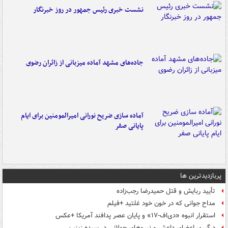
نشست خبری رئیس جمهور در روز خبرنگار
جاده‌های مشهد آماده میزبانی از زائران رضوی
آماده سازی ضریح نورانی امیرالمومنین برای ایام
پایانی صفر
پربازدیدترین ها
تأیید ربایش و قتل حمیدرضا رجب‌زاده
مداح جوانی که در خون خود غلتید +فیلم
استقرار انبوه «دی‌اف‑۱۷» و پایان عصر پدافند آمریکا +عکس
درگیری اعضای داعش و نیروهای جولانی در سیده زینب