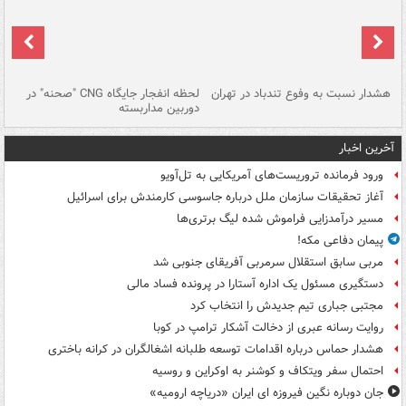
ای
هشدار نسبت به وفوع تندباد در تهران
لحظه انفجار جایگاه CNG "صحنه" در
دس
دوربین مداربسته
ات
آخرین اخبار
ورود فرمانده تروریست‌های آمریکایی به تل‌آویو
آغاز تحقیقات سازمان ملل درباره جاسوسی کارمندش برای اسرائیل
مسیر درآمدزایی فراموش شده لیگ برتری‌ها
پیمان دفاعی مکه!
مربی سابق استقلال سرمربی آفریقای جنوبی شد
دستگیری مسئول یک اداره آستارا در پرونده فساد مالی
مجتبی جباری تیم جدیدش را انتخاب کرد
روایت رسانه عبری از دخالت آشکار ترامپ در کوبا
هشدار حماس درباره اقدامات توسعه طلبانه اشغالگران در کرانه باختری
احتمال سفر ویتکاف و کوشنر به اوکراین و روسیه
جان دوباره نگین فیروزه ای ایران «دریاچه ارومیه»