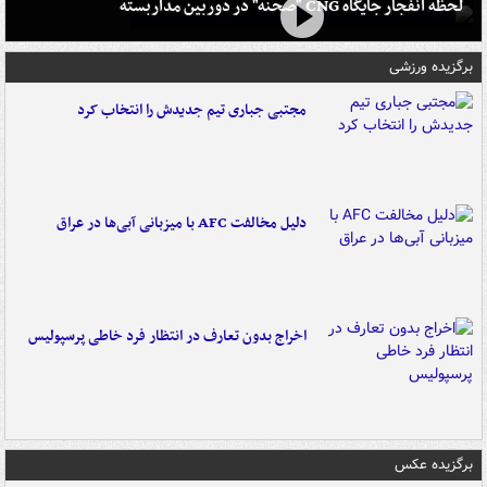
لحظه انفجار جایگاه CNG "صحنه" در دوربین مداربسته
برگزیده ورزشی
مجتبی جباری تیم جدیدش را انتخاب کرد
دلیل مخالفت AFC با میزبانی آبی‌ها در عراق
اخراج بدون تعارف در انتظار فرد خاطی پرسپولیس
برگزیده عکس