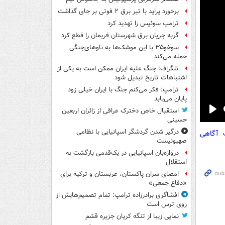
برخورد پراید با تیر برق ۲ فوتی بر جای گذاشت
ترامپ سوئیس را تهدید کرد
گربه جریان برق شهرستان فریمان را قطع کرد
سوخو۳۵ با این موشک‌ها به ناوهای‌جنگی
حمله می‌کند
تلگراف: جنگ علیه ایران ممکن است به یکی از
اشتباهات تاریخ تبدیل شود
ترامپ: فکر می‌کنم جنگ با ایران خیلی زود
پایان می‌یابد
استقبال خاص دخترک عراقی از زائران اربعین
Pla
حسینی
درگیر شدن گردشگر اسپانیایی با نظامی
ت آگاهی
صهیونیست
دروازه‌بان اسپانیایی در یک‌قدمی بازگشت به
استقلال
امضای سران پاکستان، عربستان و ترکیه برای
«دفاع جمعی»
افشاگری برادرزاده ترامپ: تمام تصمیم‌هایش از
روی ترس است
نمایی زیبا از تنگه کریان جزیره قشم