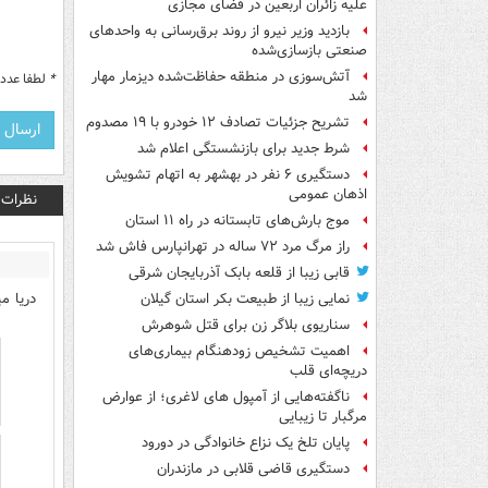
علیه زائران اربعین در فضای مجازی
بازدید وزیر نیرو از روند برق‌رسانی به واحدهای
صنعتی بازسازی‌شده
آتش‌سوزی در منطقه حفاظت‌شده دیزمار مهار
*
لطفا عدد م
شد
تشریح جزئیات تصادف ۱۲ خودرو با ۱۹ مصدوم
شرط جدید برای بازنشستگی اعلام شد
دستگیری ۶ نفر در بهشهر به اتهام تشویش
اذهان عمومی
نظرات
موج بارش‌های تابستانه در راه ۱۱ استان
راز مرگ مرد ۷۲ ساله در تهرانپارس فاش شد
قابی زیبا از قلعه بابک آذربایجان شرقی
دریا م
نمایی زیبا از طبیعت بکر استان گیلان
سناریوی بلاگر زن برای قتل شوهرش
اهمیت تشخیص زودهنگام بیماری‌های
دریچه‌ای قلب
ناگفته‌هایی از آمپول های لاغری؛ از عوارض
مرگبار تا زیبایی
پایان تلخ یک نزاع خانوادگی در دورود
دستگیری قاضی قلابی در مازندران