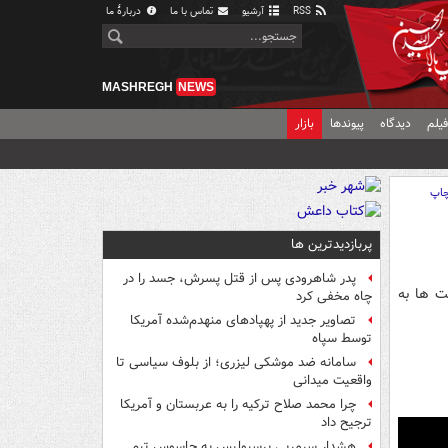
RSS
آرشیو
تماس با ما
دربارهٔ ما
MASHREGH
NEWS
یلم
دیدگاه
پیوندها
بازار
اپ
پربازدیدترین ها
پدر شاهرودی پس از قتل پسرش، جسد را در
ت ها به
چاه مخفی کرد
تصاویر جدید از پهپادهای منهدم‌شده آمریکا
توسط سپاه
سامانه ضد موشکی لیزری؛ از بلوف سیاسی تا
واقعیت میدانی
چرا محمد صلاح ترکیه را به عربستان و آمریکا
ترجیح داد
هشدار سرمربی پرسپولیس به جاسوس تیم