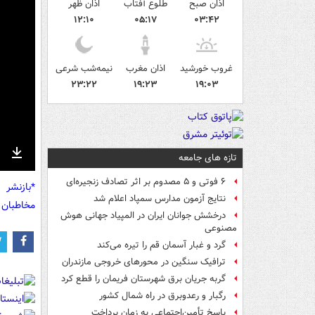
اذان صبح
طلوع آفتاب
اذان ظهر
۱۲:۱۰
۰۵:۱۷
۰۳:۴۲
غروب خورشید
اذان مغرب
نیمه‌شب شرعی
۲۳:۲۲
۱۹:۲۳
۱۹:۰۳
تازه های جامعه
nter
Download
ullscreen
۶ فوتی و ۵ مصدوم بر اثر تصادف زنجیره‌ای
*بازنشر 
نتایج آزمون مدارس سمپاد اعلام شد
مخاطبان 
درخشش جوانان ایران در المپیاد جهانی هوش
مصنوعی
گرد و غبار آسمان قم را تیره می‌کند
ترافیک سنگین در محورهای خروجی مازندران
گربه جریان برق شهرستان فریمان را قطع کرد
رگبار و رعدوبرق در راه شمال کشور
پاسخ تأمین‌اجتماعی به زمان پرداخت