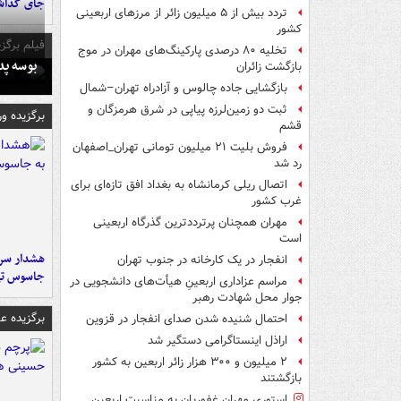
جای گذا
تردد بیش از ۵ میلیون زائر از مرزهای اربعینی
کشور
فیلم برگزی
تخلیه ۸۰ درصدی پارکینگ‌های مهران در موج
بوسه‌ پ
بازگشت زائران
بازگشایی جاده چالوس و آزادراه تهران–شمال
ثبت دو زمین‌لرزه پیاپی در شرق هرمزگان و
برگزیده و
قشم
فروش بلیت ۲۱ میلیون تومانی تهران_اصفهان
رد شد
اتصال ریلی کرمانشاه به بغداد افق تازه‌ای برای
غرب کشور
مهران همچنان پرترددترین گذرگاه اربعینی
است
هشدار سرم
انفجار در یک کارخانه در جنوب تهران
جاسوس تی
مراسم عزاداری اربعینِ هیأت‌های دانشجویی در
جوار محل شهادت رهبر
برگزیده 
احتمال شنیده شدن صدای انفجار در قزوین
اراذل اینستاگرامی دستگیر شد
۲ میلیون و ۳۰۰ هزار زائر اربعین به کشور
بازگشتند
استوری مهران غفوریان به مناسبت اربعین