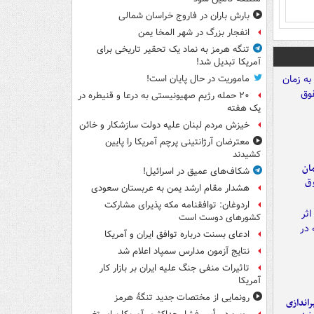
بارش باران در فاروج خراسان شمالی
انفجار بزرگ در شهر المخا یمن
تنگه هرمز به نماد یک تحقیر تاریخی برای
آمریکا تبدیل شد!
ماموریت در حال پایان است!
۲۰ حمله رژیم صهیونیستی به درعا و قنیطره در
یک هفته
خیزش مردم لبنان علیه دولت سازشکار و خائن
معترضان آرژانتینی پرچم آمریکا را پایین
کشیدند
مان
شکاف‌های عمیق در اسرائیل!
وق
هشدار مقام ارشد یمن به عربستان سعودی
اردوغان: توافقنامه مکه پذیرای مشارکت
کشورهای دوست است
ادعای بسنت درباره توافق ایران و آمریکا
نتایج آزمون مدارس سمپاد اعلام شد
تاثیرات منفی جنگ علیه ایران بر بازار کار
آمریکا
رونمایی از مختصات جدید تنگۀ هرمز
یراندازی