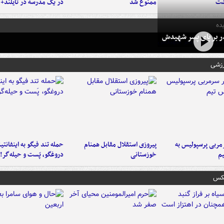
شت
ممنوع شد
در یک مدرسه در تایلند+ 
ده
در بر پای پسر شهیدش
رزشی
ربی پرسپولیس به
پیروزی استقلال مقابل همنام
حمله تند فیگو به اینفانتین
م
خوزستانی
دروغگو، پَست‌ و حیله‌گر!
عکس