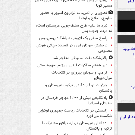
روبیو در رأس فشار حداکثری آمریکا برای تغییر
فیلم
مسیر کوبا
تصویری از تمرینات ترابزون اسپور با حضور
ساویچ، صلاح و اونانا
نبرد ما علیه طرح سلطه‌جویی عربستان است،
نه مردم جنوب یمن
پاسخ منفی یک لژیونر به باشگاه پرسپولیس
درخشش جوانان ایران در المپیاد جهانی هوش
مصنوعی
پالایشگاه نفت اسلواکی منفجر شد
دور هفتم مذاکرات لبنان و رژیم صهیونیستی
ترامپ و سودای پیروزی در انتخابات
میان‌دوره‌ای
جزئیات توافق دفاعی ترکیه، عربستان و
و:
پاکستان
بلاتکلیفی بیش از ۱۳۰۰ مهاجر خردسال در
سئوتای اسپانیا
زلنسکی در انتخابات ریاست جمهوری اوکراین
شکست می‌خورد
ادعاهای عربستان درباره توافق مشترک با
ترکیه و پاکستان