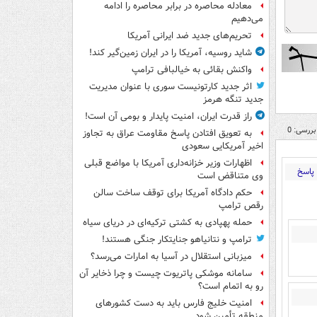
معادله محاصره در برابر محاصره را ادامه
می‌دهیم
تحریم‌های جدید ضد ایرانی آمریکا
شاید روسیه، آمریکا را در ایران زمین‌گیر کند!
واکنش بقائی به خیالبافی ترامپ
اثر جدید کارتونیست سوری با عنوان مدیریت
جدید تنگه هرمز
راز قدرت ایران، امنیت پایدار و بومی آن است!
بررسی: 0
به تعویق افتادن پاسخ مقاومت عراق به تجاوز
اخیر آمریکایی سعودی
اظهارات وزیر خزانه‌داری آمریکا با مواضع قبلی
پاسخ
وی متناقض است
حکم دادگاه آمریکا برای توقف ساخت سالن
رقص ترامپ
حمله پهپادی به کشتی ترکیه‌ای در دریای سیاه
ترامپ و نتانیاهو جنایتکار جنگی هستند!
میزبانی استقلال در آسیا به امارات می‌رسد؟
سامانه موشکی پاتریوت چیست و چرا ذخایر آن
رو به اتمام است؟
امنیت خلیج فارس باید به دست کشورهای
منطقه تأمین شود