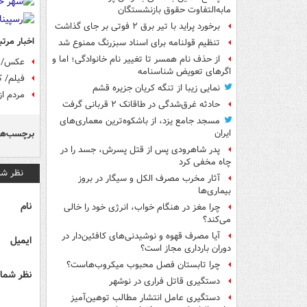
مابه‌التفاوت حقوق بازنشستگان
برخورد پراید با تیر برق ۲ فوتی بر جای گذاشت
اخبار مرتب
تنظیم قولنامه برای اسناد سبزرنگ ممنوع شد
از حذف نام همسر تا تغییر نام خانوادگی؛ اما و
عکس/ ت
اگرهای تعویض شناسنامه
فیلم/ کشف لاشه ۲۰ ل
نمایی زیبا از تنگه کریان جزیره قشم
مردم از
حادثه غرق‌شدگی در طاقانک ۲ قربانی گرفت
مسجد جامع یزد، از باشکوه‌ترین معماری‌های
برچسب‌ها
ایران
پدر شاهرودی پس از قتل پسرش، جسد را در
چاه مخفی کرد
نظر شم
آثار مخرب مصرف الکل و سیگار در بروز
بیماری‌ها
نام
چرا مغز در هنگام خواب، انرژی خود را خالی
می‌کند؟
آیا مصرف قهوه و نوشیدنی‌های کافئین‌دار در
ایمیل
دوران بارداری مجاز است؟
چرا تابستان فصل محبوب میکروب‌هاست؟
نظر شما 
دستگیری قاتل فراری در نوشهر
دستگیری عامل انتشار مطالب توهین‌آمیز