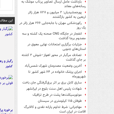
بازداشت عامل ارسال تصاویر پرتاب موشک به
رسانه‌های معاند
پورجمشیدیان: ۲ میلیون و ۸۲۸ هزار زائر
اربعین به کشور بازگشتند
این مطالب
رکوردشکنی مهران با جابه‌جایی ۲۶۶ هزار زائر در
یک روز
انفجار در جایگاه CNG صحنه یک کشته و سه
مصدوم برجا گذاشت
جزئیات برگزاری امتحانات نهایی معوق در
استان‌های جنوبی
تصادف مرگبار در محور اهواز–شوش ۲ کشته
بر جای گذاشت
رگبار و رع
کشور
آخرین وضعیت مصدومان شهرک شمس‌آباد
اجرای پزشک خانواده در ۶۴ شهر کشور تا
شهریورماه
سارق کابل برق بر اثر برق‌گرفتگی جان باخت
شهادت پلیس اهل سنت بلوچ در ایرانشهر
موتورسیکلت‌ها پشت درِ طرح ترافیک
طوفان ۱۱۵ کیلومتری در سیستان
مهاجرانی: شرط تداوم یارانه نقدی و کالابرگ
اقامت در ایران است