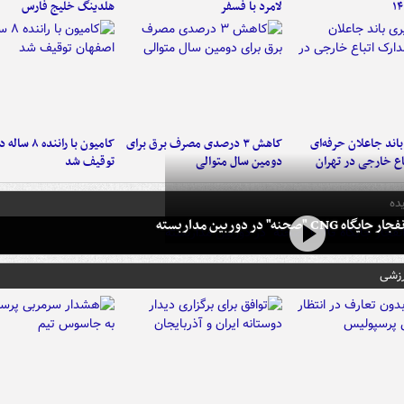
۱۴
لامرد با فسفر
هلدینگ خلیج فارس
اند جاعلان حرفه‌ای
کاهش ۳ درصدی مصرف برق برای
کامیون با رانن
اع خارجی در تهران
دومین سال متوالی
توقیف شد
ده
 CNG "صحنه" در دوربین مداربسته
رزشی