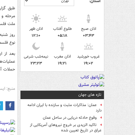
استان:
طبق گزار
مرحله و 
ملت فلسطی
اذان صبح
طلوع آفتاب
اذان ظهر
روز شنبه
۱۲:۱۰
۰۵:۱۸
۰۳:۴۳
نوع فلسطین۲ علیه پایگاه هوایی نواتیم در منطقه نقب در جنوب ف
غروب خورشید
اذان مغرب
نیمه‌شب شرعی
عملیات‌ه
۲۳:۲۳
۱۹:۲۱
۱۹:۰۲
حملات آم
منبع: ایس
تازه های جهان
عمان: مذاکرات مثبت و سازنده با ایران ادامه
دارد
وقوع حادثه دریایی در ساحل عمان
تاکید الزیدی بر خروج نیروهای آمریکایی از
عراق در تاریخ تعیین شده