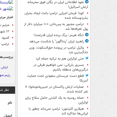
نفوذ اطلاعاتی ایران در یگان فوق محرمانه
ارتش اسرائیل!
کوبا: فرمان اجرایی ترامپ باعث ایجاد بحران
اخبار مرتب
بشردوستانه شده
ترامپ مجبور به پس‌دادن ۱۰۰ میلیارد دلار از
خشم نظ
پول تعرفه‌ها شد
۱۲ شهید و زخمی در حمله هوایی آمریکا به صنعا
تنگه هرمز، برگ برنده ایران قدرتمند!
کمبود ۱۰ هزار نیرو در ارتش رژیم صهیونیستی
راهبرد ایران "پنتاگون" را شکست می‌دهد
ترامپ 
وکیل ترامپ در پرونده حق‌السکوت، وزیر
دادگستری شد
برچسب‌ها
حتی اوکراین هم به ترکیه حمله کرد
مسرور بارزانی: نمی خواهیم طرفی در
ارتش 
درگیری‌های منطقه باشیم
رژیم صه
قطع دست عربستان سعودیِ تحت حمایت
آمریکا
عملیات ارتش پاکستان در خیبرپختونخوا؛ ۸
نظر شم
نفر کشته شدند
حمله روسیه به یک کشتی حامل سلاح برای
نام
اوکراین
هیلاری کلینتون: ترامپ نمی‌داند چطور با
ایرانی‌ها مذاکره کند
ایمیل