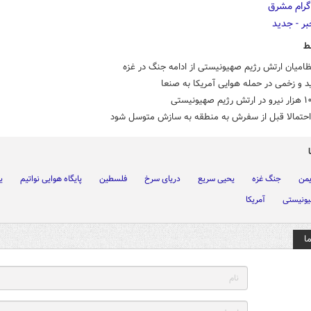
ط
امیان ارتش رژیم صهیونیستی از ادامه جنگ در غزه
احتمالا قبل از سفرش به منطقه به سازش متوسل شود
یمن
جنگ غزه
یحیی سریع
دریای سرخ
فلسطین
پایگاه هوایی نواتیم
ی
یونیستی
آمریکا
ا