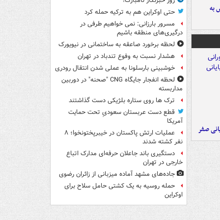
روز خبرنگار نامبارک!
 به
حتی اوکراین هم به ترکیه حمله کرد
مسرور بارزانی: نمی خواهیم طرفی در
درگیری‌های منطقه باشیم
لحظه برخورد صاعقه به ساختمانی در نیویورک
هشدار نسبت به وفوع تندباد در تهران
خوشبینی بارسلونا به عملی شدن انتقال رودری
لحظه انفجار جایگاه CNG "صحنه" در دوربین
مداربسته
ترک ها روی ستاره بلژیکی دست گذاشتند
قطع دست عربستان سعودیِ تحت حمایت
آمریکا
یانی صفر
عملیات ارتش پاکستان در خیبرپختونخوا؛ ۸
نفر کشته شدند
دستگیری باند جاعلان حرفه‌ای مدارک اتباع
خارجی در تهران
جاده‌های مشهد آماده میزبانی از زائران رضوی
حمله روسیه به یک کشتی حامل سلاح برای
اوکراین