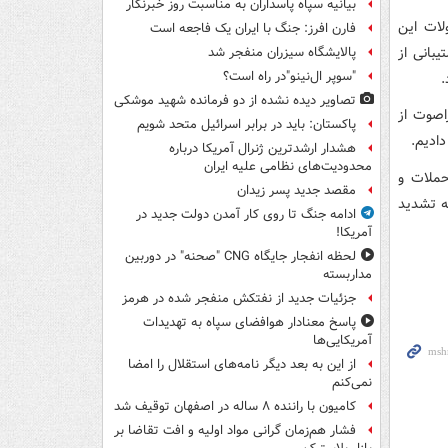
بیانیه سپاه پاسداران به مناسبت روز خبرنگار
لات این
فارن افرز: جنگ با ایران یک فاجعه است
بانی از
پالایشگاه سیزران منفجر شد
"سوپر ال‌نینو"در راه است؟
.
تصاویر دیده‌ نشده از دو فرمانده شهید موشکی
اصوت از
پاکستان: باید در برابر اسرائیل متحد شویم
هشدار ارشدترین ژنرال آمریکا درباره
محدودیت‌های نظامی علیه ایران
یمن نیز حملات و
مقصد جدید پسر زیدان
ه تشدید
ادامه جنگ تا روی کار آمدن دولت جدید در
آمریکا!
لحظه انفجار جایگاه CNG "صحنه" در دوربین
مداربسته
جزئیات جدید از نفتکش منفجر شده در هرمز
پاسخ معنادار هوافضای سپاه به تهدیدات
آمریکایی‌ها
از این به بعد دیگر نامه‌های استقلال را امضا
نمی‌کنم
کامیون با راننده ۸ ساله در اصفهان توقیف شد
فشار هم‌زمان گرانی مواد اولیه و افت تقاضا بر