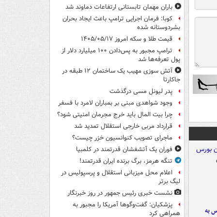
باران مهمان تابستانی ارتفاعات دماوند شد
کوبا: فرمان اجرایی ترامپ باعث ایجاد بحران
بشردوستانه شده
قیمت طلا و سکه امروز ۱۴۰۵/۰۵/۱۷
ترامپ مجبور به پس‌دادن ۱۰۰ میلیارد دلار از
پول تعرفه‌ها شد
آتش سوزی مهیب یک ساختمان ۱۲ طبقه در
جاکارتا
پدر لیونل مسی درگذشت
وجود شواهدی مبنی بر بمباران لامرد با فسفر
چرا بیت المال باید خرج مجرمان امنیتی شود؟
قرارداد مربی خارجی استقلال تمدید شد
ماجرای تصویب کنوانسیون خزر چیست؟
فوران یک آتشفشان قدرتمند در کلمبیا
تنگه هرمز، برگ برنده ایران قدرتمند!
اعلام محل میزبانی استقلال و پرسپولیس در
لیگ برتر
نشست خبری رئیس جمهور در روز خبرنگار
پزشکیان: گفت‌وگوها آمریکا را مجبور به
رس به
همراهی کرد