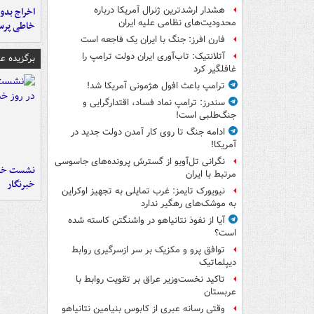
هشدار ارشدترین ژنرال آمریکا درباره
اخراج بدون
محدودیت‌های نظامی علیه ایران
خاطی پرس
فارن افرز: جنگ با ایران یک فاجعه است
آتلانتیک: تاب‌آوری ایران دولت ترامپ را
برگزیده 
غافلگیر کرد
ترامپ باعث افول هژمونی آمریکا شد!
سندرز: ترامپ نماد فساد، اقتدارگرایی و
جنگ‌طلبی است!
ادامه جنگ تا روی کار آمدن دولت جدید در
آمریکا!
نگرانی تل‌آویو از گسترش پرونده‌های جاسوسی
نشست خبر
مرتبط با ایران
خبرنگار
نیویورک تایمز: غرب تمایلی به تجهیز اوکراین
به موشک‌های رهگیر ندارد
آیا از نفوذ نتانیاهو در واشنگتن کاسته شده
است؟
توافق پرو و مکزیک بر سر ازسرگیری روابط
دیپلماتیک
تاکید نخست‌وزیر عراق بر تقویت روابط با
عربستان
وقتی رسانه عبری از کابوس بنیامین نتانیاهو