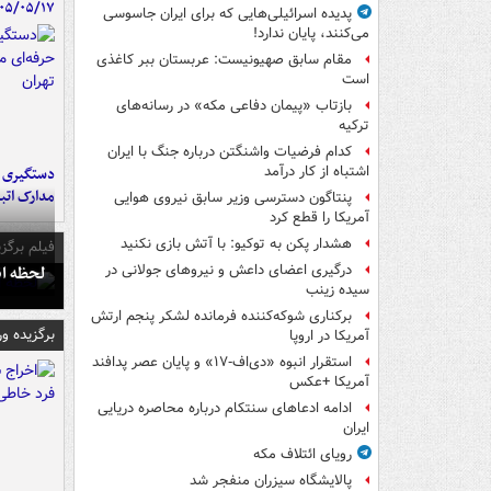
۰۵/۰۵/۱۷
پدیده اسرائیلی‌هایی که برای ایران جاسوسی
می‌کنند، پایان ندارد!
مقام سابق صهیونیست: عربستان ببر کاغذی
است
بازتاب «پیمان دفاعی مکه» در رسانه‌های
ترکیه
کدام فرضیات واشنگتن درباره جنگ با ایران
اشتباه از کار درآمد
دستگیری ب
مدارک اتب
پنتاگون دسترسی وزیر سابق نیروی هوایی
آمریکا را قطع کرد
هشدار پکن به توکیو: با آتش بازی نکنید
فیلم برگزی
لحظه انفجار جایگاه
درگیری اعضای داعش و نیروهای جولانی در
سیده زینب
برکناری شوکه‌کننده فرمانده لشکر پنجم ارتش
برگزیده و
آمریکا در اروپا
استقرار انبوه «دی‌اف‑۱۷» و پایان عصر پدافند
آمریکا +عکس
ادامه ادعاهای سنتکام درباره محاصره دریایی
ایران
رویای ائتلاف مکه
پالایشگاه سیزران منفجر شد