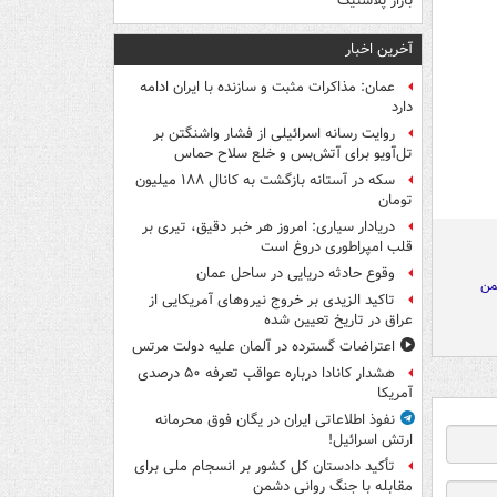
بازار پلاستیک
آخرین اخبار
عمان: مذاکرات مثبت و سازنده با ایران ادامه
دارد
روایت رسانه اسرائیلی از فشار واشنگتن بر
تل‌آویو برای آتش‌بس و خلع سلاح حماس
سکه در آستانه بازگشت به کانال ۱۸۸ میلیون
تومان
دریادار سیاری: امروز هر خبر دقیق، تیری بر
قلب امپراطوری دروغ است
وقوع حادثه دریایی در ساحل عمان
من
تاکید الزیدی بر خروج نیروهای آمریکایی از
عراق در تاریخ تعیین شده
اعتراضات گسترده در آلمان علیه دولت مرتس
هشدار کانادا درباره عواقب تعرفه ۵۰ درصدی
آمریکا
نفوذ اطلاعاتی ایران در یگان فوق محرمانه
ارتش اسرائیل!
تأکید دادستان کل کشور بر انسجام ملی برای
مقابله با جنگ روانی دشمن