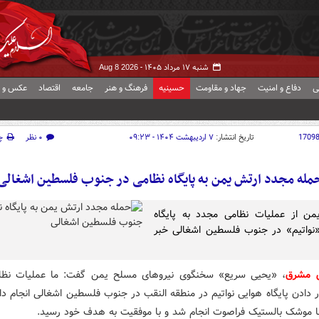
شنبه ۱۷ مرداد ۱۴۰۵ -
Aug 8 2026
ی
دفاع و امنیت
جهاد و مقاومت
حسینیه
فرهنگ و هنر
جامعه
اقتصاد
عکس و ف
1709
تاریخ انتشار:
۷ اردیبهشت ۱۴۰۴ - ۰۹:۲۳
۰ نظر
چ
مله مجدد ارتش یمن به پایگاه نظامی در جنوب فلسطین اشغالی
من از عملیات نظامی مجدد به پایگاه
نواتیم» در جنوب فلسطین اشغالی خبر
ش مشرق
، «یحیی سریع» سخنگوی نیروهای مسلح یمن گفت: ما عملیات نظام
 دادن پایگاه هوایی نواتیم در منطقه النقب در جنوب فلسطین اشغالی انجام داد
ا موشک بالستیک فراصوت انجام شد و با موفقیت به هدف خود رسید.