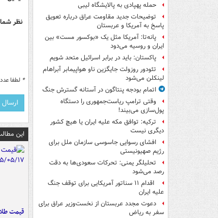
حمله پهپادی به پالایشگاه لیبی
توضیحات جدید مقاومت عراق درباره تعویق
نظر شما 
پاسخ به آمریکا و عربستان
پانه‌تا: آمریکا مثل یک «بوکسور مست» بین
ایران و روسیه می‌دود
پاکستان: باید در برابر اسرائیل متحد شویم
تئودور روزولت جایگزین ناو هواپیمابر آبراهام
لینکلن می‌شود
*
لطفا عدد م
اتمام بودجه پنتاگون در آستانه گسترش جنگ
وقتی ترامپ ریاست‌جمهوری را دستگاه
پول‌سازی می‌بیند!
ترکیه: توافق مکه علیه ایران یا هیچ کشور
دیگری نیست
این مطالب
افشای رسوایی جاسوسی سازمان ملل برای
رژیم صهیونیستی
تحلیلگر یمنی: تحرکات سعودی‌ها به دقت
رصد می‌شود
اقدام ۱۱ سناتور آمریکایی برای توقف جنگ
علیه ایران
دعوت مجدد عربستان از نخست‌وزیر عراق برای
قیمت طلا 
سفر به ریاض