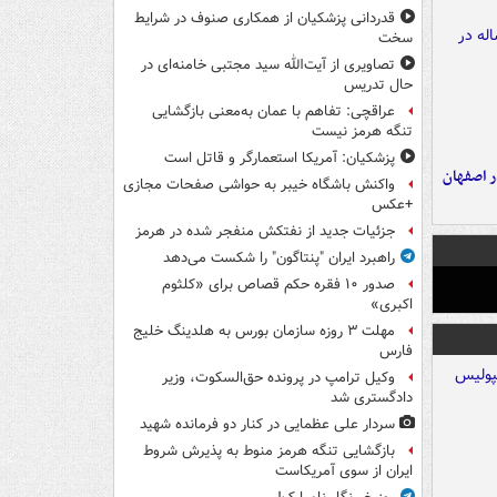
قدردانی پزشکیان از همکاری صنوف در شرایط
سخت
تصاویری از آیت‌الله سید مجتبی خامنه‌ای در
حال تدریس
عراقچی: تفاهم با عمان به‌معنی بازگشایی
تنگه هرمز نیست
پزشکیان: آمریکا استعمارگر و قاتل است
ده ۸ ساله در اصفهان
واکنش باشگاه خیبر به حواشی صفحات مجازی
+عکس
جزئیات جدید از نفتکش منفجر شده در هرمز
راهبرد ایران "پنتاگون" را شکست می‌دهد
صدور ۱۰ فقره حکم قصاص برای «کلثوم
اکبری»
مهلت ۳ روزه سازمان بورس به هلدینگ خلیج
فارس
وکیل ترامپ در پرونده حق‌السکوت، وزیر
دادگستری شد
سردار علی عظمایی در کنار دو فرمانده شهید
بازگشایی تنگه هرمز منوط به پذیرش شروط
ایران از سوی آمریکاست