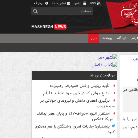
RSS
آرشیو
تماس با ما
دربارهٔ ما
MASHREGH
NEWS
یلم
دیدگاه
پیوندها
بازار
اپ
پربازدیدترین ها
تأیید ربایش و قتل حمیدرضا رجب‌زاده
مداح جوانی که در خون خود غلطید +فیلم
درگیری اعضای داعش و نیروهای جولانی در
سیده زینب
استقرار انبوه «دی‌اف‑۱۷» و پایان عصر پدافند
ی را با
آمریکا +عکس
یم. این
پزشکیان: جنایات امروز واشنگتن را هم محکوم
کنید