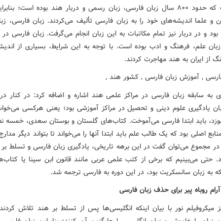
این است که حدود ۸۰۰ سال زبان فارسی، زبان رسمی و دربار هند بوده است؛ بناب
ن و علما اندیشه‌های خود را به زبان فارسی تألیف می‌کردند. زبان فارسی، زبا
بود و در دربار نیز تمام مکاتبات به این زبان انجام می‌گرفت. زبان فارسی در 
زبان علم، فرهنگ و ادب بوده است. با توجه به این شرایط، بسیاری از اندیش
گ از ایران به هند مهاجرت کردند.
ری به سابقه زبان فارسی در مراکز علمی هند اشاره و اضافه کرد: در کنار دربا
ان یادگیری علوم دینی و تحصیل در مراکز آموزشی بود؛ یعنی هرکسی می‌خوا
موزد، باید ابتدا فارسی می‌آموخت. کتاب‌های گلستان و بوستان سعدی، خمسه نظا
نابع اصلی بود که یک طالب علم باید ابتدا آنها را می‌خواند تا بتواند دیگر مدارج
در مجموع می‌توان گفت در این برهه تاریخی، یادگیری زبان فارسی و تسلط بر آ
ود. حتی می‌بینیم که برخی از کتب علمی عربی مانند قانون ابن سینا یا کتاب‌ه
ه به زبان سانسکریت بود، در این دوره به فارسی ترجمه شد.
رام روباه پیر برای حذف زبان فارسی
ز میکروفیلم نور با بیان اینکه انگلیسی‌ها پس از تسلط بر هند تلاش کردند 
 زبان را خاموش و زبان انگلیسی را جایگزین آن کنند؛ بنابراین زبان فارسی ک