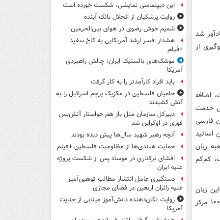
این دیپلماسی نمایشی، شکست خورده است
روایت پزشکیان از انحلال بانک آینده
شمیم خوش رضوی در هوای بین‌الحرمین
ادآور شد
هشدار افسر ارشد آمریکایی به کاخ سفید
گیری از
+فیلم
موشک‌های بالستیک ایران؛ چالش راهبردی
آمریکا
باید افراد کارآمدتر را به کار گرفت
حامیان فلسطین در مکزیک پرچم اسرائیل را به
، اضافه
آتش کشیدند
سی خدمت
دبیرکل سازمان ملل باز هم خواستار آتش‌بس
ن فارسی
فوری در اوکراین شد
 اساتید
آنچه رهبر شهید سال‌ها پیش دیده بودند
بان فارسی در دانشگاه‌ها کاسته شد. پیش‌تر بیش از ۲۵۰ شعبه زبان
حمایت هلندی‌ها از مظلومیت فلسطین +فیلم
، کم‌کم
افشای برکناری در موساد پس از شکست پروژه
علیه ایران
دستگیری عامل انتشار مطالب توهین‌آمیز
علیه زائران اربعین در فضای مجازی
این زبان
روایت تکان‌دهنده دانش‌آموز مینابی از جنایت
می‌نوشتند و می‌نویسند. از سوی دیگر، در دپارتمان‌های فارسی که تعدادشان حدود ۱۰۰ مرکز
آمریکا