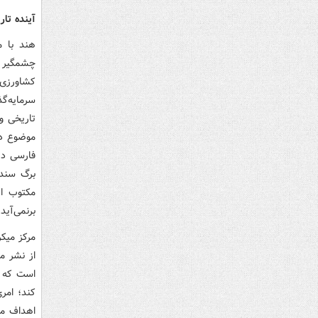
آینده تا
هند با 
چشمگیر د
کشاورزی 
سرمایه‌گذ
تاریخی و
موضوع دا
فارسی در
برگ سند 
مکتوب ای
برنمی‌آید.
از نشر م
است که ت
کند؛ امر
اهداف مر