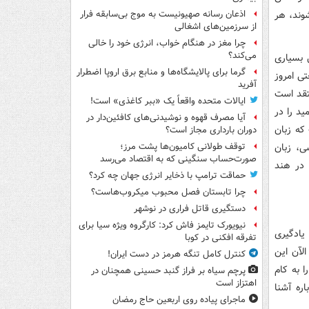
وند، هر
اذعان رسانه صهیونیست به موج بی‌سابقه فرار
از سرزمین‌های اشغالی
چرا مغز در هنگام خواب، انرژی خود را خالی
می‌کند؟
 بسیاری
گرما برای پالایشگاه‌ها و منابع برق اروپا اضطرار
ی امروز
آفرید
‌پیری معتقد است
ایالات متحده واقعاً یک «ببر کاغذی» است!
ید را در
آیا مصرف قهوه و نوشیدنی‌های کافئین‌دار در
که زبان
دوران بارداری مجاز است؟
ی، زبان
توقف طولانی کامیون‌ها پشت مرز؛
صورت‌حساب سنگینی که به اقتصاد می‌رسد
 در هند
حماقت ترامپ با ذخایر انرژی جهان چه کرد؟
چرا تابستان فصل محبوب میکروب‌هاست؟
دستگیری قاتل فراری در نوشهر
نیویورک تایمز فاش کرد: کارگروه ویژه سیا برای
 یادگیری
تفرقه افکنی در کوبا
الآن این
کنترل کامل تنگه هرمز در دست ایران!
ا به کام
پرچم سیاه بر فراز گنبد حسینی همچنان در
اهتزاز است
ره آشنا
ماجرای پیاده روی اربعین حاج رمضان