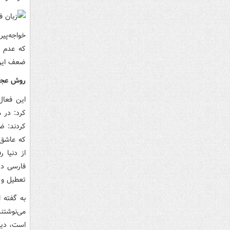
خواجه‌پیر
که عدم ت
ضعف این 
روش عجی
این فعال
کرد: در 
کردند: ض
که عاشق 
فارسی در
تعطیل و ی
به گفته ا
است، دیگر