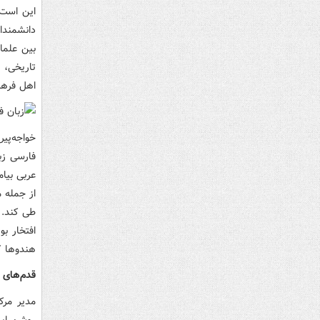
دانشمندا
بین علما 
تاریخی، 
اهل فرهن
خواجه‌پی
فارسی زب
عربی بیا
از جمله م
طی کند. 
افتخار ب
هندوها ک
قدم‌های آ
مدیر مرک
روشن این