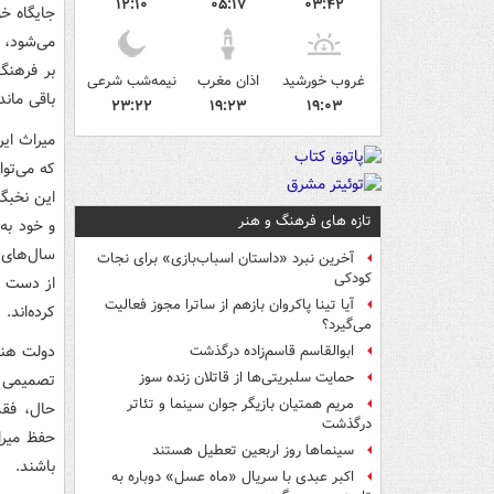
۱۲:۱۰
۰۵:۱۷
۰۳:۴۲
جایگاه خ
می‌شود، ا
بر فرهنگ
غروب خورشید
اذان مغرب
نیمه‌شب شرعی
باقی مان
۲۳:۲۲
۱۹:۲۳
۱۹:۰۳
میراث ایر
که می‌تو
این نخبگا
تازه های فرهنگ و هنر
و خود به 
سال‌های 
آخرین نبرد «داستان اسباب‌بازی» برای نجات
کودکی
از دست ر
آیا تینا پاکروان بازهم از ساترا مجوز فعالیت
کرده‌اند.
می‌گیرد؟
ابوالقاسم قاسم‌زاده درگذشت
حمایت سلبریتی‌ها از قاتلان زنده سوز
تصمیمی ک
مریم همتیان بازیگر جوان سینما و تئاتر
حال، فقد
درگذشت
حفظ میرا
سینماها روز اربعین تعطیل هستند
باشند.
اکبر عبدی با سریال «ماه عسل» دوباره به