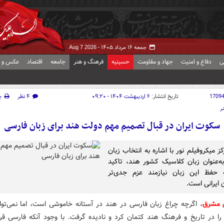
جمعه ۱۶ مرداد ۱۴۰۵ -
Aug 7 2026
ی
دفاع و امنیت
جهاد و مقاومت
حسینیه
فرهنگ و هنر
جامعه
اقتصاد
عکس و ف
1709
تاریخ انتشار:
۶ اردیبهشت ۱۴۰۴ - ۰۹:۲۰
۴ نظر
چ
ر
‌سکوت ایران در قبال تصمیم مهم دولت هند برای زبان فارسی
ز میکروفیلم نور با اشاره به انتخاب زبان
ه‌عنوان زبان کلاسیک کشور هند، تاکید
 حفظ این زبان نیازمند عزم جدی‌تر
 ایرانی است.
ش مشرق
، اگرچه چراغ زبان فارسی در هند در آستانه خاموشی است، اما نمی‌تو
 را در تاریخ و فرهنگ هند کتمان کرد و نادیده گرفت. با وجود آنکه فارسی ق