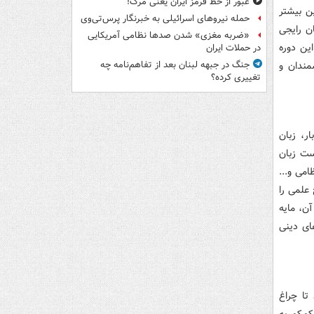
عبور از خط قرمز ایران یعنی مرگ!
راین بیشتر
حمله نیروهای اسرائیلی به خبرنگار پرس‌تی‌وی
ن رایجی
«ضربه مغزی» شدن صدها نظامی آمریکایی
این دوره
در حملات ایران
مندان و
جنگ در جبهه لبنان بعد از تفاهم‌نامه چه
تغییری کرده؟
ر، زبان
ست زبان
می و...
 علمی را
ن، مایه
ای دینی
تا چراغ
م‌کم به