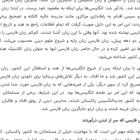
ده شد، یادآور شد: انگلیسی‌ها برای اینکه به مقصود خود برسند، در ابتدا زبان 
و سپس اقدام به راه‌اندازی مراکزی مانند مدرسه عالیه کلکته و تصحیح برخی 
دند؛ این امر به این دلیل صورت گرفت که تمام اطلاعات راجع به هند و تاریخ ا
ارسی نوشته شده بود. آنها وقتی با این زبان آشنا شدند، کم‌کم زبان فارسی را 
در دو دهه پیش، زبان فارسی زبان پایه و شروع علوم دینی محسوب می‌شد، اما
ط نیز تغییر کرده و در حال حاضر زبان فارسی تنها به عنوان زبان کلاسیک هند
 کشور شناخته می‌شود.
ری با بیان اینکه پس از خروج انگلیسی‌ها از هند و استقلال این کشور، زبان 
 این کشور شد و جا افتاد، به دیگر تلاش‌های بریتانیا برای نابودی زبان فارس
تصریح کرد: از سوی دیگر، یکی از ضربه‌هایی که به زبان فارسی خورد، جدا شدن 
ود که این امر نیز نقشه انگلیسی‌ها بود. در این شرایط، برخی از مسلمانان م
ه کشور جدیدالتأسیس پاکستان شدند، مدارس دینی از رونق افتاد و طالبان 
ن زبان غریبه شدند و زبان اردو جایگزین زبان فارسی شد.
 فارسی که سر از لندن درآوردند
او؛ نکته مهم این است که با مهاجرت خیلی از مسلمانان به کشور پاکستان، کتاب
باقی ماند. مدارس دینی مملو از کتاب‌ به زبان فارسی بود، اما با بی‌توجهی به کتاب