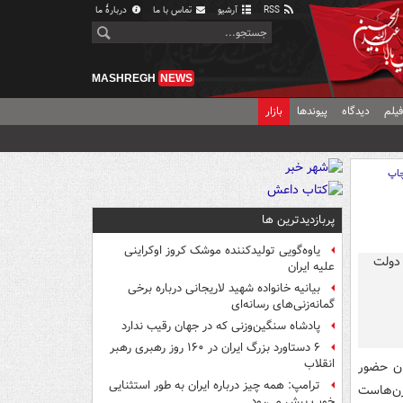
RSS
آرشیو
تماس با ما
دربارهٔ ما
MASHREGH
NEWS
یلم
دیدگاه
پیوندها
بازار
اپ
پربازدیدترین ها
یاوه‌گویی تولیدکننده موشک کروز اوکراینی
علیه ایران
بیانیه خانواده شهید لاریجانی درباره برخی
گمانه‌زنی‌های رسانه‌ای
پادشاه سنگین‌وزنی که در جهان رقیب ندارد
۶ دستاورد بزرگ ایران در ۱۶۰ روز رهبری رهبر
انقلاب
ان حضور
ترامپ: همه چیز درباره ایران به طور استثنایی
رن‌هاست
خوب پیش می‌رود