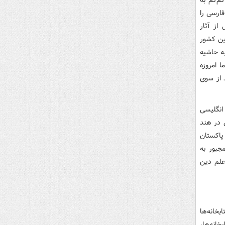
فارسی را
از آثار
ین کشور
به حاشیه
 امروزه
 از سوی
انگلیسی
ی در هند
پاکستان
جبور به
علم دین
خانه‌ها
خانه‌ها،