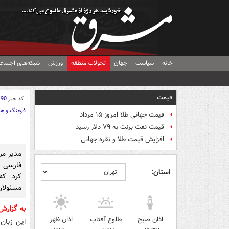
خانه
سیاست
جهان
تحولات منطقه
ورزش
شبکه‌های اجتماع
قیمت
کد خبر
490
فرهنگ و هن
قیمت جهانی طلا امروز ۱۵ مرداد
قیمت نفت برنت به ۷۹ دلار رسید
افزایش قیمت طلا و نقره جهانی
مدیر مرک
فارسی ب
استان:
کرد که
مسئولان
به گزار
اذان صبح
طلوع آفتاب
اذان ظهر
این زبان