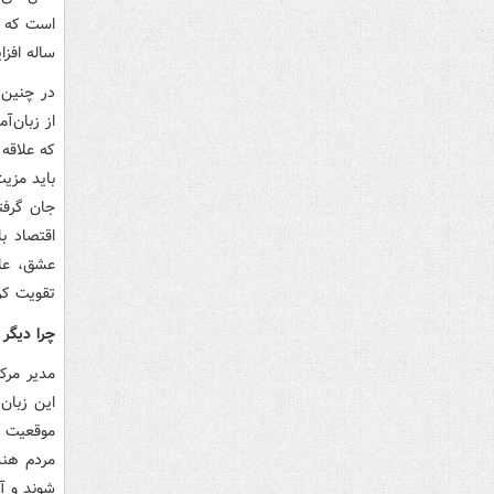
است که ت
ساله افزا
در چنین 
از زبان‌
باید مزیت
جان گرفت
اقتصاد ب
عشق، علا
تقویت کر
چرا دیگر
مدیر مرکز
این زبان 
موقعیت را
مردم هند
شوند و آ