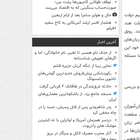
توقف طولانی کامیون‌ها پشت مرز؛
صورت‌حساب سنگینی که به اقتصاد می‌رسد
یم دولت
حال و هوای سامرا بعد از ایام اربعین
ولت هند
هشدار افسر ارشد آمریکایی به کاخ سفید
+فیلم
ند. رونق
بان‌های
آخرین اخبار
خود این
از حذف نام همسر تا تغییر نام خانوادگی؛ اما و
ا مسئله
اگرهای تعویض شناسنامه
نمایی زیبا از تنگه کریان جزیره قشم
رکوردشکنی پیش‌فروش جدیدترین گوشی‌های
تاشوی سامسونگ
و بررسی
حادثه غرق‌شدگی در طاقانک ۲ قربانی گرفت
مسجد جامع یزد، از باشکوه‌ترین معماری‌های
ایران
ن‌آموزان
پدر شاهرودی پس از قتل پسرش، جسد را در
چاه مخفی کرد
راساس منفعت
دردسر همزمان آمریکا و اوکراین با ته کشیدن
ضر زبان
موشک های پاتریوت
ان‌ها در
آثار مخرب مصرف الکل و سیگار در بروز
ازه‌نفس
بیماری‌ها