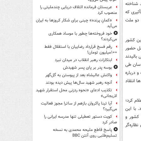
 شناخته
عربستان فرمانده ائتلاف دریایی چندملیتی را
أثیری که
منصوب کرد
 دو ملت
«کمانِ پرنده» چینی برای شکار کروزها به ایران
می‌آید
خود فروخته‌ها چطور با موساد همکاری
می‌کردند؟
این کشور
رقم فسخ قرارداد رضاییان با استقلال فقط
صل حضور
۱۰۰میلیون تومان!
 بالیدند
ابتکارات رهبر انقلاب در میدان نبرد
ناسان طی
بوسه‌ پدر بر پای پسر شهیدش
 درباره
واکنش عالیشاه بعد از پیوستن به گل‌گهر
 انتقاد
آنچه رهبر شهید سال‌ها پیش دیده بودند
تکذیب ادعای «نحوه ردزنی محل استقرار شهید
لاریجانی»
اعلام کرد؛
آیا تینا پاکروان بازهم از ساترا مجوز فعالیت
 با این
می‌گیرد؟
 کشور و
کویت دستور تعطیلی تنها مدرسه ایرانی را
صادر کرد
ظاره‌گر
پاسخ قاطع ملیحه محمدی به نسخه
تسلیم‌طلبی روی آنتن BBC