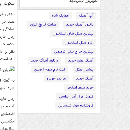
تلویزیون برمی‌گردد
سکوت ایر
مهدی خوا
آپ آهنگ
موزیک شاه
هند در ا
دانلود آهنگ جدید
سایت تاریخ ایران
آمادگی حف
بهترین هتل های استانبول
زبان فار
رزرو هتل استانبول
کلاسیک د
نظر را د
بهترین جراح بینی ترمیمی
اینجاست 
آهنگ های جدید
دانلود آهنگ جدید
پرشین هتل
ثبت نام بیمه اربعین
آهنگ جدید
مزایده خودرو
به گفته 
خرید بلیط استخر
شود. تنها
قیمت ورق آهن پرایس
زبان فارس
فروشنده مواد شیمیایی
اقتصادی 
انگلیسی م
سال‌های 