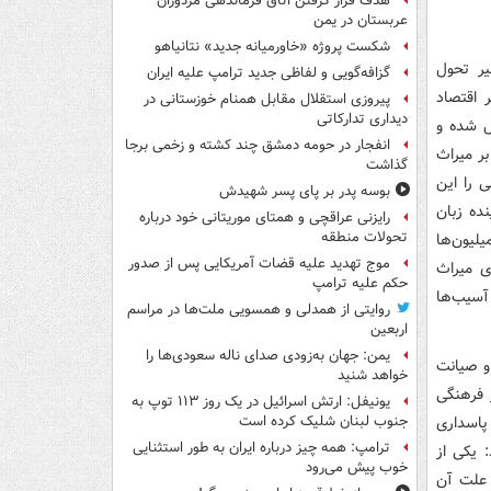
هدف قرار گرفتن اتاق‌ فرماندهی مزدوران
عربستان در یمن
شکست پروژه «خاورمیانه جدید» نتانیاهو
ر تحول
گزافه‌گویی و لفاظی جدید ترامپ علیه ایران
 اقتصاد
پیروزی استقلال مقابل همنام خوزستانی در
دیداری تدارکاتی
ل شده و
انفجار در حومه دمشق چند کشته و زخمی برجا
بر میراث
گذاشت
 را این
بوسه‌ پدر بر پای پسر شهیدش
ده زبان
رایزنی عراقچی و همتای موریتانی خود درباره
تحولات منطقه
لیون‌ها
موج تهدید علیه قضات آمریکایی پس از صدور
ی میراث
حکم علیه ترامپ
آسیب‌ها
روایتی از همدلی و همسویی ملت‌ها در مراسم
اربعین
یمن: جهان به‌زودی صدای ناله سعودی‌ها را
حفظ و صیانت
خواهد شنید
 فرهنگی
یونیفل: ارتش اسرائیل در یک روز ۱۱۳ توپ به
پاسداری
جنوب لبنان شلیک کرده است
ترامپ: همه چیز درباره ایران به طور استثنایی
 یکی از
خوب پیش می‌رود
 علت آن