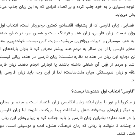
وجه بسیاری را به خود جلب کرده و بر تعداد افرادی که به این زبان جذب می‌ش
یش می‌یابد.
فضایی، زبان فارسی که از پشتوانه اقتصادی کمتری برخوردار است، انتخاب اول
آموزان نیست. زبان فارسی، زبان هنر و فرهنگ است و همین امر، در دنیای صنعت
که علاقه به هنر، موسیقی و ادبیات روزافزون می‌‎شود، مزیت کمی نیست. خواجه
‌های فارسی را از این منظر به مردم هند بیشتر معرفی کرد تا بتوان بارقه‌های ام
ن دوباره این زبان در هند به نظاره نشست: زبان فارسی در هند، زبانی نیست 
اشد و مردم از قِبَل آن شغلی داشته باشند یا تجارتی انجام دهند. زبان فارس
قه و زبان هم‌بستگی میان ملت‌هاست؛ لذا از این وجه باید زبان فارسی را
د.
 "فارسی" انتخاب اول هندی‌ها نیست؟
 میکروفیلم نور با بیان اینکه زبان انگلیسی زبان اقتصاد است و مردم بر مبنای
و دیگر زبان‌های پیشرفته شغل و امکانات پیدا می‌کنند، افزود: اما زبان فارسی 
 در هند ندارد؛ بنابراین زبان فارسی را باید جذاب کرد و زیبایی‌های این زبان ر
 چشاند تا بتوانند با زبانی که زبان فرهنگ، عشق، ادب و موسیقی است، دوبا
شتی کنند.