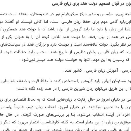
ان در قبال تصمیم دولت هند برای زبان فارسی
جه پیری، مؤسس و مدیر مرکز میکروفیلم نور در هندوستان، معتقد است تصم
ین‌باره گامی مهم برای حفظ زبان فارسی است، اما کافی نیست. او گفت: د
ظ این زبان را دارد اما باید گروهی از ایران باشد که با دولت هند همفکری ک
سی در هند از بین رفته، اما دولت هند تلاش کرده آن را به عنوان یکی از ز
ر نظر بگیرد. دولت علاقه‌مند است و دوست دارد و بزرگان هند در سیاست‌های 
ارند که زبان فارسی بخش عظیمی از تاریخ هند است و باید حفاظت شود. ام
که رسیدن به این مهم، تنها به خواست دولت هند میسر نمی‌شود.
او؛ مسئولان ایرانی باید گروهی را مشخص کنند تا نقاط قوت و ضعف شناسایی 
 از این طریق می‌توان زبان شیرین فارسی را در هند زنده نگاه داشت.
ی در دنیای امروز در حال رقابت با زبان‌هایی است که به لحاظ اقتصادی برای زبا
آینده بهتری را به تصویر می‎کشند. در دنیای امروز، انتخاب زبان دوم، عموماً ب
افراد در آینده انتخاب می‌شود. بنا بر بررسی‌های صورت گرفته، در حال حا
وفق‌ترین زبان از این منظر است. به گفته کارشناسان؛ انتظار می‌رود که دیگر زب
آتی به رقیبی جدی برای این زبان تبدیل شوند. زبان چینی از جمله این رقبای ت