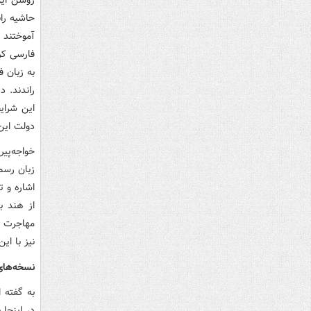
حاشیه ران
آموختند 
فارسی کر
به زبان ف
راندند. 
این شرای
دولت این
خواجه‌پی
زبان رسمی
اشاره و 
از هند ب
مهاجرت ب
نیز با ای
نسخه‌های
به گفته 
در اینجا 