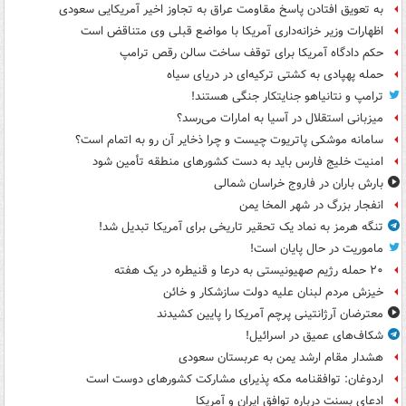
به تعویق افتادن پاسخ مقاومت عراق به تجاوز اخیر آمریکایی سعودی
اظهارات وزیر خزانه‌داری آمریکا با مواضع قبلی وی متناقض است
حکم دادگاه آمریکا برای توقف ساخت سالن رقص ترامپ
حمله پهپادی به کشتی ترکیه‌ای در دریای سیاه
ترامپ و نتانیاهو جنایتکار جنگی هستند!
میزبانی استقلال در آسیا به امارات می‌رسد؟
سامانه موشکی پاتریوت چیست و چرا ذخایر آن رو به اتمام است؟
امنیت خلیج فارس باید به دست کشورهای منطقه تأمین شود
بارش باران در فاروج خراسان شمالی
انفجار بزرگ در شهر المخا یمن
تنگه هرمز به نماد یک تحقیر تاریخی برای آمریکا تبدیل شد!
ماموریت در حال پایان است!
۲۰ حمله رژیم صهیونیستی به درعا و قنیطره در یک هفته
خیزش مردم لبنان علیه دولت سازشکار و خائن
معترضان آرژانتینی پرچم آمریکا را پایین کشیدند
شکاف‌های عمیق در اسرائیل!
هشدار مقام ارشد یمن به عربستان سعودی
اردوغان: توافقنامه مکه پذیرای مشارکت کشورهای دوست است
ادعای بسنت درباره توافق ایران و آمریکا