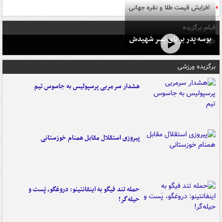
افزایش قیمت طلا و نقره جهانی
فیلم برگزیده
بوسه‌ پدر بر پای پسر شهیدش
برگزیده ورزشی
هشدار سرمربی پرسپولیس به جاسوس تیم
پیروزی استقلال مقابل همنام خوزستانی
حمله تند فیگو به اینفانتینو: دروغگو، پَست‌ و
حیله‌گر!