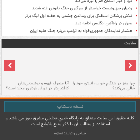
گرد و غبار آسمان قم را تیره می‌کند
وزیران صهیونیست خواستار از سرگیری جنگ نابودی غزه شدند
تلاش پزشکان استقلال برای رساندن چشمی به هفته اول لیگ برتر
بحران در راه‌آهن انگلیس ادامه دارد
هشدار نمایندگان جمهوری‌خواه به ترامپ درباره جنگ علیه ایران
سلامت
ت
چرا مغز در هنگام خواب، انرژی خود را
آیا مصرف قهوه و نوشیدنی‌های
چر
خالی می‌کند؟
کافئین‌دار در دوران بارداری مجاز است؟
می
نسخه دسکتاپ
کليه حقوق اين سايت متعلق به پایگاه خبري-تحليلي مشرق نيوز می باشد و
استفاده از مطالب آن با ذکر منبع بلامانع است.
طراحی و تولید: نستوه