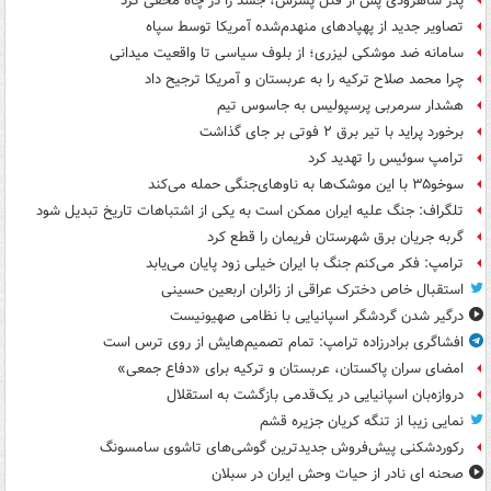
پدر شاهرودی پس از قتل پسرش، جسد را در چاه مخفی کرد
تصاویر جدید از پهپادهای منهدم‌شده آمریکا توسط سپاه
سامانه ضد موشکی لیزری؛ از بلوف سیاسی تا واقعیت میدانی
چرا محمد صلاح ترکیه را به عربستان و آمریکا ترجیح داد
هشدار سرمربی پرسپولیس به جاسوس تیم
برخورد پراید با تیر برق ۲ فوتی بر جای گذاشت
ترامپ سوئیس را تهدید کرد
سوخو۳۵ با این موشک‌ها به ناوهای‌جنگی حمله می‌کند
تلگراف: جنگ علیه ایران ممکن است به یکی از اشتباهات تاریخ تبدیل شود
گربه جریان برق شهرستان فریمان را قطع کرد
ترامپ: فکر می‌کنم جنگ با ایران خیلی زود پایان می‌یابد
استقبال خاص دخترک عراقی از زائران اربعین حسینی
درگیر شدن گردشگر اسپانیایی با نظامی صهیونیست
افشاگری برادرزاده ترامپ: تمام تصمیم‌هایش از روی ترس است
امضای سران پاکستان، عربستان و ترکیه برای «دفاع جمعی»
دروازه‌بان اسپانیایی در یک‌قدمی بازگشت به استقلال
نمایی زیبا از تنگه کریان جزیره قشم
رکوردشکنی پیش‌فروش جدیدترین گوشی‌های تاشوی سامسونگ
صحنه ای نادر از حیات وحش ایران در سبلان