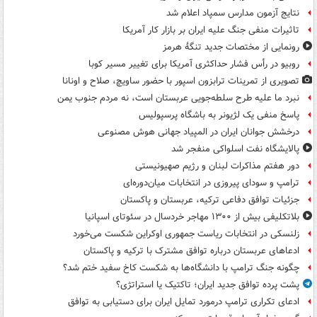
نتایج آزمون مدارس سمپاد اعلام شد
تاثیرات منفی جنگ علیه ایران بر بازار کار آمریکا
رونمایی از مختصات جدید تنگۀ هرمز
روبیو در رأس فشار حداکثری آمریکا برای تغییر مسیر کوبا
تصویری از تمرینات ترابزون اسپور با حضور ساویچ، صلاح و اونانا
نبرد ما علیه طرح سلطه‌جویی عربستان است، نه مردم جنوب یمن
پاسخ منفی یک لژیونر به باشگاه پرسپولیس
درخشش جوانان ایران در المپیاد جهانی هوش مصنوعی
پالایشگاه نفت اسلواکی منفجر شد
دور هفتم مذاکرات لبنان و رژیم صهیونیستی
ترامپ و سودای پیروزی در انتخابات میان‌دوره‌ای
جزئیات توافق دفاعی ترکیه، عربستان و پاکستان
بلاتکلیفی بیش از ۱۳۰۰ مهاجر خردسال در سئوتای اسپانیا
زلنسکی در انتخابات ریاست جمهوری اوکراین شکست می‌خورد
ادعاهای عربستان درباره توافق مشترک با ترکیه و پاکستان
چگونه جنگ ترامپ با دانشگاه‌ها به شکست کاخ سفید ختم شد؟
پشت پرده توافق جدید ایران؛ تاکتیک یا استراتژی؟
ادعای تکراری ترامپ درمورد تمایل ایران برای دستیابی به توافق