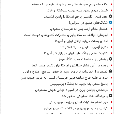
۲۰ حمله رژیم صهیونیستی به درعا و قنیطره در یک هفته
خیزش مردم لبنان علیه دولت سازشکار و خائن
معترضان آرژانتینی پرچم آمریکا را پایین کشیدند
شکاف‌های عمیق در اسرائیل!
هشدار مقام ارشد یمن به عربستان سعودی
اردوغان: توافقنامه مکه پذیرای مشارکت کشورهای دوست است
ادعای بسنت درباره توافق ایران و آمریکا
نتایج آزمون مدارس سمپاد اعلام شد
تاثیرات منفی جنگ علیه ایران بر بازار کار آمریکا
رونمایی از مختصات جدید تنگۀ هرمز
روبیو در رأس فشار حداکثری آمریکا برای تغییر مسیر کوبا
تصویری از تمرینات ترابزون اسپور با حضور ساویچ، صلاح و اونانا
نبرد ما علیه طرح سلطه‌جویی عربستان است، نه مردم جنوب یمن
پاسخ منفی یک لژیونر به باشگاه پرسپولیس
درخشش جوانان ایران در المپیاد جهانی هوش مصنوعی
پالایشگاه نفت اسلواکی منفجر شد
دور هفتم مذاکرات لبنان و رژیم صهیونیستی
ترامپ و سودای پیروزی در انتخابات میان‌دوره‌ای