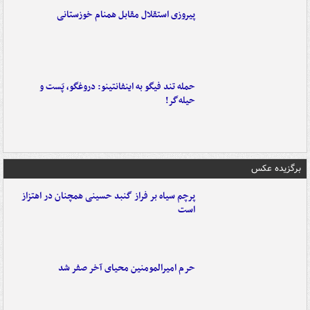
پیروزی استقلال مقابل همنام خوزستانی
حمله تند فیگو به اینفانتینو: دروغگو، پَست‌ و
حیله‌گر!
برگزیده عکس
پرچم سیاه بر فراز گنبد حسینی همچنان در اهتزاز
است
حرم امیرالمومنین محیای آخر صفر شد