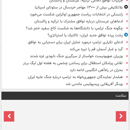
جزئیات توافق دفاعی ترکیه، عربستان و پاکستان
بلاتکلیفی بیش از ۱۳۰۰ مهاجر خردسال در سئوتای اسپانیا
زلنسکی در انتخابات ریاست جمهوری اوکراین شکست می‌خورد
ادعاهای عربستان درباره توافق مشترک با ترکیه و پاکستان
چگونه جنگ ترامپ با دانشگاه‌ها به شکست کاخ سفید ختم شد؟
پشت پرده توافق جدید ایران؛ تاکتیک یا استراتژی؟
ادعای تکراری ترامپ درمورد تمایل ایران برای دستیابی به توافق
گرد و غبار آسمان قم را تیره می‌کند
وزیران صهیونیست خواستار از سرگیری جنگ نابودی غزه شدند
تلاش پزشکان استقلال برای رساندن چشمی به هفته اول لیگ برتر
بحران در راه‌آهن انگلیس ادامه دارد
هشدار نمایندگان جمهوری‌خواه به ترامپ درباره جنگ علیه ایران
وینگر آفریقایی پرسپولیس ماندنی شد
سلامت
ت