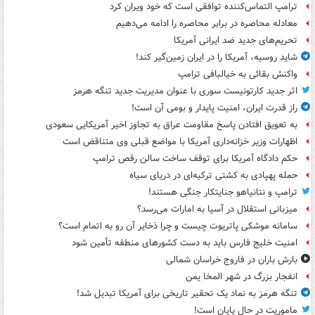
ترامپ التماس‌کننده توافقی است که خود ویران کرد
معادله محاصره در برابر محاصره را ادامه می‌دهیم
تحریم‌های جدید ضد ایرانی آمریکا
شاید روسیه، آمریکا را در ایران زمین‌گیر کند!
واکنش بقائی به خیالبافی ترامپ
اثر جدید کارتونیست سوری با عنوان مدیریت جدید تنگه هرمز
راز قدرت ایران، امنیت پایدار و بومی آن است!
به تعویق افتادن پاسخ مقاومت عراق به تجاوز اخیر آمریکایی سعودی
اظهارات وزیر خزانه‌داری آمریکا با مواضع قبلی وی متناقض است
حکم دادگاه آمریکا برای توقف ساخت سالن رقص ترامپ
حمله پهپادی به کشتی ترکیه‌ای در دریای سیاه
ترامپ و نتانیاهو جنایتکار جنگی هستند!
میزبانی استقلال در آسیا به امارات می‌رسد؟
سامانه موشکی پاتریوت چیست و چرا ذخایر آن رو به اتمام است؟
امنیت خلیج فارس باید به دست کشورهای منطقه تأمین شود
بارش باران در فاروج خراسان شمالی
انفجار بزرگ در شهر المخا یمن
تنگه هرمز به نماد یک تحقیر تاریخی برای آمریکا تبدیل شد!
ماموریت در حال پایان است!