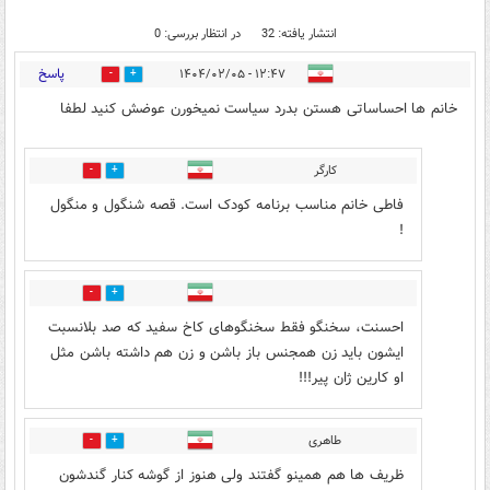
انتشار یافته: 32
در انتظار بررسی: 0
پاسخ
۱۲:۴۷ - ۱۴۰۴/۰۲/۰۵
2
8
خانم ها احساساتی هستن بدرد سیاست نمیخورن عوضش کنید لطفا
کارگر
3
5
فاطی خانم مناسب برنامه کودک است. قصه شنگول و منگول
!
4
0
احسنت، سخنگو فقط سخنگوهای کاخ سفید که صد بلانسبت
ایشون باید زن همجنس باز باشن و زن هم داشته باشن مثل
او کارین ژان پیر!!!
طاهری
0
0
ظریف ها هم همینو گفتند ولی هنوز از گوشه کنار گندشون