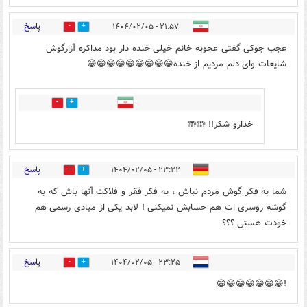
پاسخ
۲۱:۵۷ - ۱۴۰۴/۰۲/۰۵
1
1
عجب جوکی گفتی عجوبه خانم خیلی خنده دار بود مذاکره آزارگوش
شایعات وای دلم مردیم از خنده😁😁😁😁😁😁😁😁😁
0
0
خدارو شکر!! 🤲🤲
پاسخ
۲۳:۲۲ - ۱۴۰۴/۰۲/۰۵
0
0
شما به فکر گوش مردم نباش ، به فکر فقر و فلاکت آنها باش که به
گوشه روسری ات هم حسابش نمیکنی ! لابد یکی از مبادی رسمی هم
خودت هستی ؟؟؟
پاسخ
۲۳:۲۵ - ۱۴۰۴/۰۲/۰۵
0
0
!😁😁😁😁😁😁😁