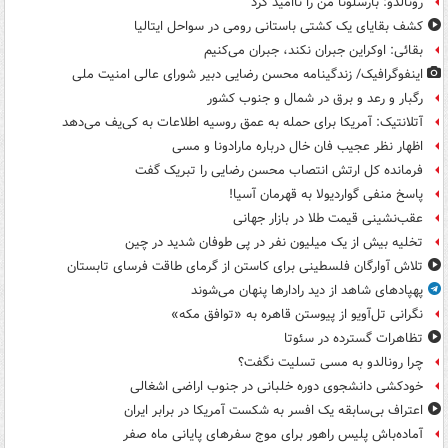
رونالدو: بارسلونا من را ناامید کرد
کشف بقایای یک کشتی باستانی رومی در سواحل ایتالیا
بقائی: اوکراین جبران نکند، جبران می‌کنیم
اینفوگرافیک/ زندگینامه محسن رضایی دبیر شورای عالی امنیت‌ ملی
رگبار و رعد و برق در شمال و جنوب کشور
آتلانتیک: آمریکا برای حمله به عمق روسیه اطلاعات به کی‌یف می‌دهد
اظهار نظر عجیب فان خال درباره مارادونا و مسی
فرمانده کل ارتش انتصاب محسن رضایی را تبریک گفت
پاسخ منفی گواردیولا به قهرمان آسیا!
عقب‌نشینی قیمت طلا در بازار جهانی
تخلیه بیش از یک میلیون نفر در پی طوفان شدید در چین
تلاش آوارگان فلسطینی برای کاستن از گرمای طاقت فرسای تابستان
پهپادهای شاهد از دید رادارها پنهان می‌شوند
نگرانی تل‌آویو از پیوستن قاهره به «توافق مکه»
تظاهرات گسترده در سئوتا
چرا رونالدو به مسی تسلیت نگفت؟
خودکشی دانشجوی دوره خلبانی در جنوب اراضی اشغالی
اعتراف بی‌سابقه یک افسر به شکست آمریکا در برابر ایران
آماده‌باش پلیس راهور برای موج سفرهای پایانی ماه صفر