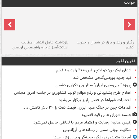
حوادث
رگبار و رعد و برق در شمال و جنوب
بازداشت عامل انتشار مطالب
کشور
اهانت‌آمیز درباره راهپیمایی اربعین
گر
آخرین اخبار
ادعای اوکراین: دو لانچر اس-۴۰۰ را زدیم+ فیلم
تیم جدید پورعلی‌گنجی مشخص شد
پروژه "لیبی‌سازی ایران" سناریوی تکراری دشمن
اصلاح طرح پشتیبانی و رفع موانع تولید کشاورزی در جلسه امروز مجلس
انتخابات شوراها در فصل پاییز برگزار می‌شود
اقدامات چین در جنگ علیه ایران، قیمت نفت را ۳۰ دلار کاهش داد
جلسه شورای عالی قوه قضاییه
رئیس عدلیه: رضایت و اعتماد مردم با لفاظی حاصل نمی‌شود
شکایت لیونل مسی از رسانه‌های آرژانتینی
آمریکا متحدی دروغگو، حیله‌گر و بی ارزش است!