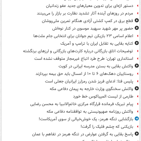
دستور اژه‌ای برای تدوین معیارهای جدید عفو زندانیان
مردم در روزهای آینده آثار تشدید نظارت بر بازار را می‌بینند
قطع برق در کمپ کشتی آزادی هنگام تمرین ملی‌پوشان
حضور پر مهر شهید سپهبد موسوی در کنار نوه‌اش
اعلام اسامی ۲۳ بازیکن تیم جوانان برای انتخابی جام ملت‌ها
کنایه بقایی به تقابل ایران با ترامپ و آمریک
توضیحات اتاق بازرگانی درباره کارت‌های بازرگانی و ارزهای برنگشته
استانداری تهران: طرح طرد اتباع غیرمجاز متوقف نشده است
واکنش بقایی به بستن مدرسه ایرانی در کویت
روستاییان دهک‌های ۶ تا ۱۰ از امسال باید حق بیمه بپردازند
پلیس فتا: ادعای فریز شدن رمزارز ایرانیان جعلی است
واکنش سخنگوی وزارت خارجه به پیمان دفاعی مکه
طارمی از لیست المپیاکوس خط خورد
پیام تبریک فرمانده قرارگاه مرکزی خاتم‌الانبیا به محسن رضایی
واکنش روزنامه صهیونیستی به توافقنامه دفاعی مکه
بازگشایی تنگه هرمز، یک خوش‌خیالی از سوی آمریکاست!
بازیکنی که چشم فلیک را گرفت!
پاسخ بقایی به گرفتن عوارض در تنگه هرمز در تفاهم با عمان