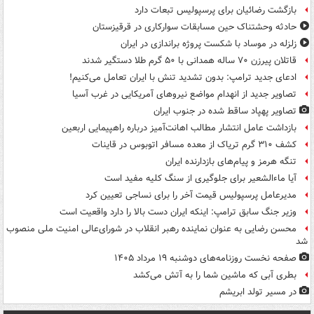
بازگشت رضائیان برای پرسپولیس تبعات دارد
حادثه وحشتناک حین مسابقات سوارکاری در قرقیزستان
زلزله در موساد با شکست پروژه براندازی در ایران
قاتلان پیرزن ۷۰ ساله همدانی با ۵۰ گرم طلا دستگیر شدند
ادعای جدید ترامپ: بدون تشدید تنش با ایران تعامل می‌کنیم!
تصاویر جدید از انهدام مواضع نیروهای آمریکایی در غرب آسیا
تصاویر پهپاد ساقط شده در جنوب ایران
بازداشت عامل انتشار مطالب اهانت‌آمیز درباره راهپیمایی اربعین
کشف ۳۱۰ گرم تریاک از معده مسافر اتوبوس در قاینات
تنگه هرمز و پیام‌های بازدارنده ایران
آیا ماءالشعیر برای جلوگیری از سنگ کلیه مفید است
مدیرعامل پرسپولیس قیمت آخر را برای نساجی تعیین کرد
وزیر جنگ سابق ترامپ: اینکه ایران دست بالا را دارد واقعیت است
محسن رضایی به عنوان نماینده رهبر انقلاب در شورای‌عالی امنیت ملی منصوب
شد
صفحه نخست روزنامه‌های دوشنبه ۱۹ مرداد ۱۴۰۵
بطری آبی که ماشین شما را به آتش می‌کشد
در مسیر تولد ابریشم