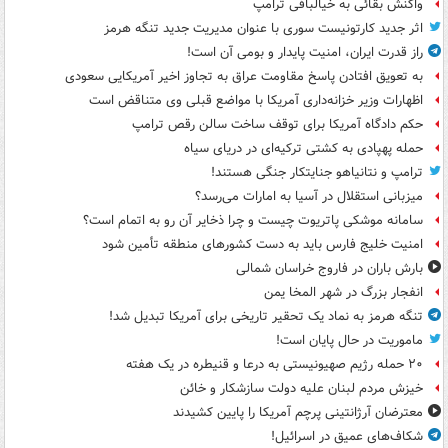
واکنش بقائی به خیالبافی ترامپ
اثر جدید کارتونیست سوری با عنوان مدیریت جدید تنگه هرمز
راز قدرت ایران، امنیت پایدار و بومی آن است!
به تعویق افتادن پاسخ مقاومت عراق به تجاوز اخیر آمریکایی سعودی
اظهارات وزیر خزانه‌داری آمریکا با مواضع قبلی وی متناقض است
حکم دادگاه آمریکا برای توقف ساخت سالن رقص ترامپ
حمله پهپادی به کشتی ترکیه‌ای در دریای سیاه
ترامپ و نتانیاهو جنایتکار جنگی هستند!
میزبانی استقلال در آسیا به امارات می‌رسد؟
سامانه موشکی پاتریوت چیست و چرا ذخایر آن رو به اتمام است؟
امنیت خلیج فارس باید به دست کشورهای منطقه تأمین شود
بارش باران در فاروج خراسان شمالی
انفجار بزرگ در شهر المخا یمن
تنگه هرمز به نماد یک تحقیر تاریخی برای آمریکا تبدیل شد!
ماموریت در حال پایان است!
۲۰ حمله رژیم صهیونیستی به درعا و قنیطره در یک هفته
خیزش مردم لبنان علیه دولت سازشکار و خائن
معترضان آرژانتینی پرچم آمریکا را پایین کشیدند
شکاف‌های عمیق در اسرائیل!