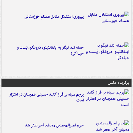
پیروزی استقلال مقابل همنام خوزستانی
حمله تند فیگو به اینفانتینو: دروغگو، پَست‌ و
حیله‌گر!
برگزیده عکس
پرچم سیاه بر فراز گنبد حسینی همچنان در اهتزاز
است
حرم امیرالمومنین محیای آخر صفر شد