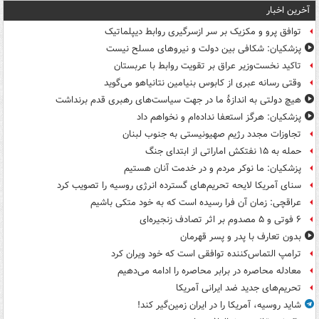
آخرین اخبار
توافق پرو و مکزیک بر سر ازسرگیری روابط دیپلماتیک
پزشکیان: شکافی بین دولت و نیروهای مسلح نیست
تاکید نخست‌وزیر عراق بر تقویت روابط با عربستان
وقتی رسانه عبری از کابوس بنیامین نتانیاهو می‌گوید
هیچ دولتی به اندازۀ ما در جهت سیاست‌های رهبری قدم برنداشت
پزشکیان: هرگز استعفا نداده‌ام و نخواهم داد
تجاوزات مجدد رژیم صهیونیستی به جنوب لبنان
حمله به ۱۵ نفتکش‌ اماراتی از ابتدای جنگ
پزشکیان: ما نوکر مردم و در خدمت آنان هستیم
سنای آمریکا لایحه تحریم‌های گسترده انرژی روسیه را تصویب کرد
عراقچی: زمان آن فرا رسیده است که به خود متکی باشیم
۶ فوتی و ۵ مصدوم بر اثر تصادف زنجیره‌ای
بدون تعارف با پدر و پسر قهرمان
ترامپ التماس‌کننده توافقی است که خود ویران کرد
معادله محاصره در برابر محاصره را ادامه می‌دهیم
تحریم‌های جدید ضد ایرانی آمریکا
شاید روسیه، آمریکا را در ایران زمین‌گیر کند!