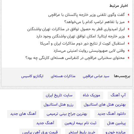
اخبار مرتبط
گفت وگوی تلفنی وزیر خارجه پاکستان با عراقچی
میز یا تفاهم ترامپ کدام را می‌خواهد؟
ابراز امیدواری قطر به حصول توافق در مذاکرات تهران-واشنگتن
وزیر خارجه ایتالیا: امکان توافق تهران-واشنگتن وجود دارد
استقبال کویت از نتایج دور دوم مذاکرات ایران و آمریکا
وقتی لابی صهیونیستی روایت امنیتی می‌سازد
محتوای سخنرانی عراقچی در کنفرانس هسته‌ای کارنگی چه بود؟
برچسب‌ها
سید عباس عراقچی
مذاکرات هسته‌ای
ایگنازیو کاسیس
آپ آهنگ
موزیک شاه
سایت تاریخ ایران
بهترین هتل های استانبول
رزرو هتل استانبول
دانلود آهنگ جدید
بهترین جراح بینی ترمیمی
آهنگ های جدید
پرشین هتل
ثبت نام بیمه اربعین
آهنگ جدید
مزایده خودرو
خرید بلیط استخر
قیمت ورق آهن پرایس