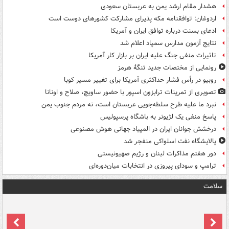
هشدار مقام ارشد یمن به عربستان سعودی
اردوغان: توافقنامه مکه پذیرای مشارکت کشورهای دوست است
ادعای بسنت درباره توافق ایران و آمریکا
نتایج آزمون مدارس سمپاد اعلام شد
تاثیرات منفی جنگ علیه ایران بر بازار کار آمریکا
رونمایی از مختصات جدید تنگۀ هرمز
روبیو در رأس فشار حداکثری آمریکا برای تغییر مسیر کوبا
تصویری از تمرینات ترابزون اسپور با حضور ساویچ، صلاح و اونانا
نبرد ما علیه طرح سلطه‌جویی عربستان است، نه مردم جنوب یمن
پاسخ منفی یک لژیونر به باشگاه پرسپولیس
درخشش جوانان ایران در المپیاد جهانی هوش مصنوعی
پالایشگاه نفت اسلواکی منفجر شد
دور هفتم مذاکرات لبنان و رژیم صهیونیستی
ترامپ و سودای پیروزی در انتخابات میان‌دوره‌ای
سلامت
ت