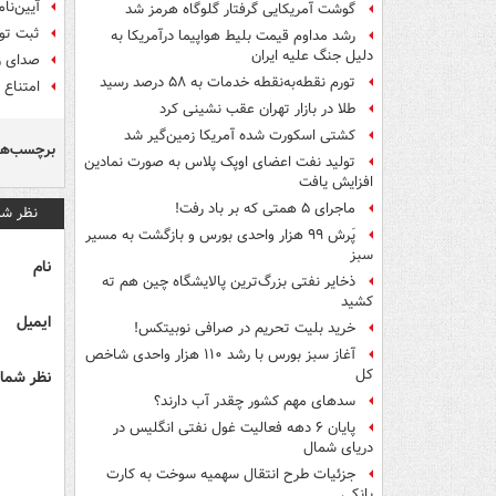
آیین‌نا
گوشت آمریکایی گرفتار گلوگاه هرمز شد
ثبت تورم ۴۰ درصدی مسکن در 
رشد مداوم قیمت بلیط هواپیما درآمریکا به
دلیل جنگ علیه ایران
صدای ز
تورم نقطه‌به‌نقطه خدمات به ۵۸ درصد رسید
امتناع 
طلا در بازار تهران عقب نشینی کرد
کشتی اسکورت شده آمریکا زمین‌گیر شد
برچسب‌ها
تولید نفت اعضای اوپک پلاس به صورت نمادین
افزایش یافت
ماجرای ۵ همتی که بر باد رفت!
نظر شم
پَرش ۹۹ هزار واحدی بورس و بازگشت به مسیر
سبز
نام
ذخایر نفتی بزرگ‌ترین پالایشگاه چین هم ته
کشید
ایمیل
خرید بلیت تحریم در صرافی نوبیتکس!
آغاز سبز بورس با رشد ۱۱۰ هزار واحدی شاخص
کل
نظر شما 
سدهای مهم کشور چقدر آب دارند؟
پایان ۶ دهه فعالیت غول نفتی انگلیس در
دریای شمال
جزئیات طرح انتقال سهمیه سوخت به کارت
بانکی