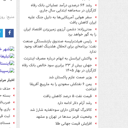
رشد ۶۴ درصدی درآمد عملیاتی بانک رفاه
کارگران در سه‌ماهه ابتدایی سال جاری
منبع: روز
سفر هوایی آمریکایی‌ها به دلیل جنگ علیه
ایران کاهش یافت
مدنی‌زاده: دشمن آرزوی زمین‌زدن اقتصاد ایران
را به گور خواهد برد
رئیس هیئت‌رئیسه صندوق بازنشستگی صنعت
نفت: برنامه‌ای برای انحلال هلدینگ اهداف وجود
ندارد
واکنش ایرانسل به ابهام درباره مصرف اینترنت
جهش بیش از ۳۳ برابری سود خالص بانک رفاه
کارگران در بهار ۱۴۰۵
وزیر صمت عازم پاکستان شد
اخبار مرتب
یمن ۶ نفتکش سعودی را به مارپیچ آفریقا
حذف دهک ۴ از وام ۴۰۰
انداخت
بسته حم
قیمت نفت ۵ درصد کاهش یافت
ضرب‌الا
رشد آرام دلار ادامه دارد
بازی وا
کالابرگ کودکان دارای سوءتغذیه شارژ شد
ثبت قرا
وضعیت قرمز سدها در تهران و مشهد
مستاجرا
افزایش قیمت جهانی طلا