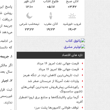
اذان صبح
طلوع آفتاب
اذان ظهر
پاسخ این
۱۲:۱۰
۰۵:۱۷
۰۳:۴۲
روشن شود
غروب خورشید
اذان مغرب
نیمه‌شب شرعی
جریمه از
۲۳:۲۲
۱۹:۲۳
۱۹:۰۳
می‌دهد ق
در ادامه،
که دانستن
تازه های اقتصاد
۱. جریمه برای موجر درصورت اخذ اجاره‌ بیش از نرخ مصوب
قیمت جهانی نفت امروز ۱۶ مرداد
اگر مالک
قیمت جهانی طلا امروز ۱۶ مرداد
سال بعد ش
ثبت تاریخی‌ترین کاهش تردد در تنگه هرمز
۲. اجبار ثبت قرارداد در سامانه‌های رسمی
واردات نفت آمریکا از عربستان صفر شد
رکوردشکنی پیش‌فروش جدیدترین گوشی‌های
ثبت قرار
تاشوی سامسونگ
غیررسمی 
گرما برای پالایشگاه‌ها و منابع برق اروپا اضطرار
آفرید
ندارند.
توقف طولانی کامیون‌ها پشت مرز؛