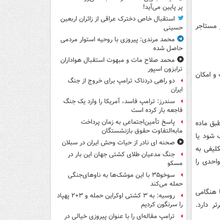
پر پایین می‌آید!
استقبال خاص دخترک عراقی از زائران اربعین
 مستاجر
حسینی
محمد مرندی: پیروزی با روحیه استوار مردمی
حاصل شده
محمد صلاح مات و مبهوت استقبال هواداران
ترابزون اسپور
و امکان
دو راهی دردناک ترامپ برای خروج از جنگ
ایران
سندرز: ترامپ فاسد، آمریکا را وارد یک جنگ
فاجعه بار کرده است
پاسخ تأمین‌اجتماعی به زمان پرداخت
طبق ماده
مابه‌التفاوت حقوق بازنشستگان
ب شود یا
صحنه ای نادر از حیات وحش ایران در سبلان
لیفی به
جنگ مدعیان طلای کشتی جهان این بار در
واحدی را
مسکو
سوخو۳۵ با این موشک‌ها به ناوهای‌جنگی
حمله می‌کند
 هنگامی
روسیه: به ۳ کشتی اوکراین حمله و ۲۰۳ پهپاد
ر دارد.
را سرنگون کردیم
ترامپ مقاله‌ای را با عنوان پیروزی خیالی در