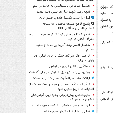
هشدار سرمربی پرسپولیس به جاسوس تیم
ک تهران
آنچه رهبر شهید سال‌ها پیش دیده بودند
ب اجاره
ایران را تست نکنید! جاده‌ی خشم ایران!
را به‌همراه
پاسخ قاطع ملیحه محمدی به نسخه
ون نشان
تسلیم‌طلبی روی آنتن BBC
.
نیویورک تایمز فاش کرد: کارگروه ویژه سیا برای
تفرقه افکنی در کوبا
 قوانینی
هشدار افسر ارشد آمریکایی به کاخ سفید
+فیلم
ترامپ: فکر می‌کنم جنگ با ایران خیلی زود
پایان می‌یابد
دستگیری قاتل فراری در نوشهر
 تا پنج
برخورد پراید با تیر برق ۲ فوتی بر جای گذاشت
ایالات متحده واقعاً یک «ببر کاغذی» است!
تلگراف: جنگ علیه ایران ممکن است به یکی از
اشتباهات تاریخ تبدیل شود
ردادهای
رکوردشکنی پیش‌فروش جدیدترین گوشی‌های
 قانونی
تاشوی سامسونگ
این دیپلماسی نمایشی، شکست خورده است
نمایی زیبا از تنگه کریان جزیره قشم