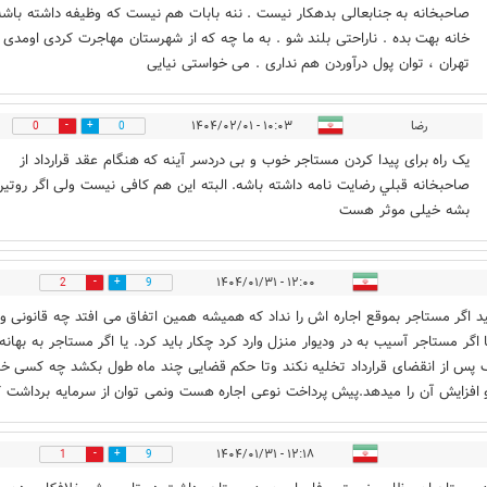
صاحبخانه به جنابعالی بدهکار نیست . ننه بابات هم نیست که وظیفه داشته باشه
خانه بهت بده . ناراحتی بلند شو . به ما چه که از شهرستان مهاجرت کردی اومدی
تهران ، توان پول درآوردن هم نداری . می خواستی نیایی
رضا
۱۰:۰۳ - ۱۴۰۴/۰۲/۰۱
0
0
یک راه برای پیدا کردن مستاجر خوب و بی دردسر آینه که هنگام عقد قرارداد از
صاحبخانه قبلي رضایت نامه داشته باشه. البته این هم کافی نیست ولی اگر روتی
بشه خیلی موثر هست
۱۲:۰۰ - ۱۴۰۴/۰۱/۳۱
2
9
ید اگر مستاجر بموقع اجاره اش را نداد که همیشه همین اتفاق می افتد چه قانونی و
ا اگر مستاجر آسیب به در ودیوار منزل وارد کرد چکار باید کرد. یا اگر مستاجر به بهان
پس از انقضای قرارداد تخلیه نکند وتا حکم قضایی چند ماه طول بکشد چه کسی خ
و افزایش آن را میدهد.پیش پرداخت نوعی اجاره هست ونمی توان از سرمایه برداشت ک
۱۲:۱۸ - ۱۴۰۴/۰۱/۳۱
1
9