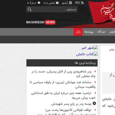
RSS
آرشیو
تماس با ما
دربارهٔ ما
MASHREGH
NEWS
یلم
دیدگاه
پیوندها
بازار
چاپ
پربازدیدترین ها
پدر شاهرودی پس از قتل پسرش، جسد را در
چاه مخفی کرد
سامانه ضد موشکی لیزری؛ از بلوف سیاسی تا
واقعیت میدانی
ترامپ: همه چیز درباره ایران به طور استثنایی
خوب پیش می‌رود
خانه‌ای
بوسه‌ پدر بر پای پسر شهیدش
‌شود که
توقف طولانی کامیون‌ها پشت مرز؛
صورت‌حساب سنگینی که به اقتصاد می‌رسد