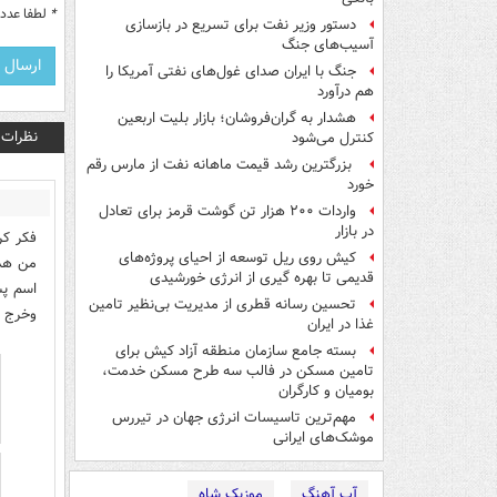
*
لطفا عدد م
دستور وزیر نفت برای تسریع در بازسازی
آسیب‌های جنگ
جنگ با ایران صدای غول‌های نفتی آمریکا را
هم درآورد
هشدار به گران‌فروشان؛ بازار بلیت اربعین
نظرات
کنترل می‌شود
بزرگترین رشد قیمت ماهانه نفت از مارس رقم
خورد
واردات ۲۰۰ هزار تن گوشت قرمز برای تعادل
در بازار
فکر کر
کیش روی ریل توسعه از احیای پروژه‌های
من هدی
قدیمی تا بهره گیری از انرژی خورشیدی
اسم پس
تحسین رسانه قطری از مدیریت بی‌نظیر تامین
وخرج ش
غذا در ایران
بسته جامع سازمان منطقه آزاد کیش برای
تامین مسکن در فالب سه طرح مسکن خدمت،
بومیان و کارگران
مهم‌ترین تاسیسات انرژی جهان در تیررس
موشک‌های ایرانی
آپ آهنگ
موزیک شاه