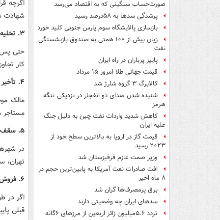
اگرچه قرا
صورت‌حساب سنگینی که به اقتصاد می‌رسد
شهادت شه
پرشدگی سدها به ۵۸درصد رسید
بازسازی پالایشگاه سوم پارس جنوبی کلید خورد
۳. تخلیه بدون حکم قضایی ممنوع است
زیان بیش از ۱۰۰ همتی به صندوق‌ بازنشستگی
نفت
حتی پس ا
پاییز پرباران در راه ایران
کار تجاو
قیمت جهانی طلا امروز ۱۵ مرداد
۴. تأخیر در بازگرداندن ودیعه، تخلف محسوب می‌شود
کالابرگ ۳ گروه شارژ شد
شنیده شدن صدای دو انفجار در نزدیکی تنگه
مالک موظ
هرمز
مستاجر م
کاهش شدید واردات نفت چین به دلیل جنگ
علیه ایران
۵. سقف افزایش اجاره در تمدید قرارداد مشخص است
قیمت گاز در اروپا به بالاترین سطح خود از
۲۰۲۳ رسید
در شهرها
وزیر صمت عازم قرقیزستان شد
تهران، سقف افزایش ۲۵ درصد است. اج
افت صادرات نفت آمریکا به پایین‌ترین حجم در
۸ ماه اخیر
۶. فروش ملک باعث فسخ قرارداد اجاره نمی‌شود
برق پرمصرف‌ها گران شد
اگر در ط
سدهای ایران چه وضعیتی دارند
قبلی پایب
تردد ۵.۶میلیون زائر اربعین از مرزهای ۶گانه