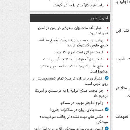
اجاره یا
باید افراد کارآمدتر را به کار گرفت
آخرین اخبار
انصارالله: متجاوزان سعودی در یمن در امان
ند. این
نخواهند بود
پوتین و محمد بن زاید درباره اوضاع منطقه
خلیج فارس گفت‌وگو کردند
قیمت جهانی نفت امروز ۱۶ مرداد
 تاخیر،
اشکال بزرگ فوتبال ما نتیجه‌گرایی است
حاج علی اکبری: انقلاب ما محصول مکتب
عاشورا است
افشاگری برادرزاده ترامپ: تمام تصمیم‌هایش از
روی ترس است
مثلا در
چرا محمد صلاح ترکیه را به عربستان و آمریکا
ترجیح داد
وقوع انفجار مهیب در مسکو
دست بالای ایران در مذاکرات جاری!
 تعهدات
عکس‌های دیده نشده از رفاقت دو فرمانده‌
موشکی
قیمت بنزین مانند موشک بالا می‌رود اما مانند