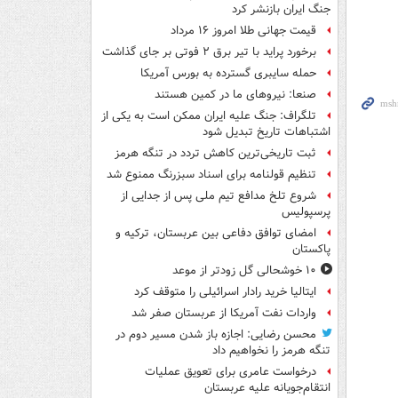
جنگ ایران بازنشر کرد
قیمت جهانی طلا امروز ۱۶ مرداد
برخورد پراید با تیر برق ۲ فوتی بر جای گذاشت
حمله سایبری گسترده به بورس آمریکا
صنعا: نیروهای ما در کمین‌ هستند
تلگراف: جنگ علیه ایران ممکن است به یکی از
اشتباهات تاریخ تبدیل شود
ثبت تاریخی‌ترین کاهش تردد در تنگه هرمز
تنظیم قولنامه برای اسناد سبزرنگ ممنوع شد
شروع تلخ مدافع تیم ملی پس از جدایی از
پرسپولیس
امضای توافق دفاعی بین عربستان، ترکیه و
پاکستان
۱۰ خوشحالی گل زودتر از موعد
ایتالیا خرید رادار اسرائیلی را متوقف کرد
واردات نفت آمریکا از عربستان صفر شد
محسن رضایی: اجازه باز شدن مسیر دوم در
تنگه هرمز را نخواهیم داد
درخواست عامری برای تعویق عملیات
انتقام‌جویانه علیه عربستان