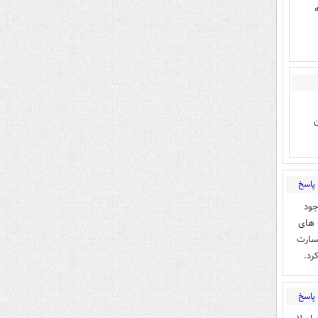
ن
پاسخ
جود
ه های
سارت
رد.
پاسخ