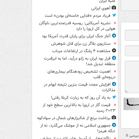
علیه ایران
آهوی ایرانی
فریاد مردم «فدایی خامنه‌ای بودن» است
نشریه آمریکایی: روسیه قدرتمندترین ناوگان
هوایی در کل اروپا را دارد
آغاز جنگ ایران برای پایان قدرت آمریکا بود
سناریوی بلاگر زن برای قتل شوهرش
مشاهده ۴ پلنگ در ارتفاعات میناب
قرار بود ایران به زانو درآید، اما به ابرقدرت
منطقه تبدیل شد!
اهمیت تشخیص زودهنگام بیماری‌های
دریچه‌ای قلب
افزایش مجدد قیمت بنزین نتیجه ابهام در
مذاکرات
به یاد آن روز که به زیارت کربلا رفتی!
قیمت گاز در اروپا به بالاترین سطح خود از
۲۰۲۳ رسید
برداشت برنج از شالیزارهای شمال در سوادکوه
جمهوری اسلامی نه از موشک می‌گذرد، نه از
تنگه هرمز!
بررسی: 0
ناگفته‌هایی از آمپول های لاغری؛ از عوارض