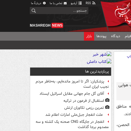
RSS
آرشیو
تماس با ما
دربارهٔ ما
MASHREGH
NEWS
یلم
دیدگاه
پیوندها
بازار
اپ
پربازدیدترین ها
پزشکیان: اگر تا امروز مانده‌ایم، به‌خاطر مردم
نجیب ایران است
آقای گل جام جهانی مقابل اسرائیل ایستاد
استقبال از فرعون در ترکیه
ه مناطق
تمرین رزمی تکاوران ارتش
ند.
علت انفجار جبل‌علی امارات اعلام شد
انفجار در جایگاه CNG صحنه یک کشته و سه
 الحصن،
مصدوم برجا گذاشت