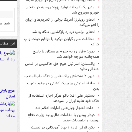
حمله روسیه به ۳ کشتی باری در دریای سیاه
مدیر یک کارخانه تولید پهپاد روسیه در انفجار
خودرو مجروح شد
ادعای رویترز: آمریکا برخی از تحریم‌های ایران
شما به
را لغو می‌کند
ادعای ترامپ درباره بازگشایی تنگه رد شد
مخالفت ملی گرایان ترکیه با توافق دولت و پ
این مطالب
ک ک
یمن: «فرار رو به جلو» عربستان با پاسخ
همه‌جانبه‌ مواجه خواهد شد
پاکستان: اسرائیل هیچ حق حاکمیتی بر قدس
اشغالی ندارد
عبور ۲ نفت‌کش پاکستانی از تنگه باب‌المندب
حادثه امنیتی برای یک کشتی در جنوب غرب
یمن
دستیار علی اف: باکو هرگز اجازه استفاده از
استان
خاک خود علیه ایران را نمیدهد
علت انفجار جبل‌علی امارات اعلام شد
دیدار پوتین با مقامات عالی‌رتبه وزارت دفاع
روسیه و انتصابات جدید
پکن تلافی کرد؛ ۶ نهاد آمریکایی در لیست