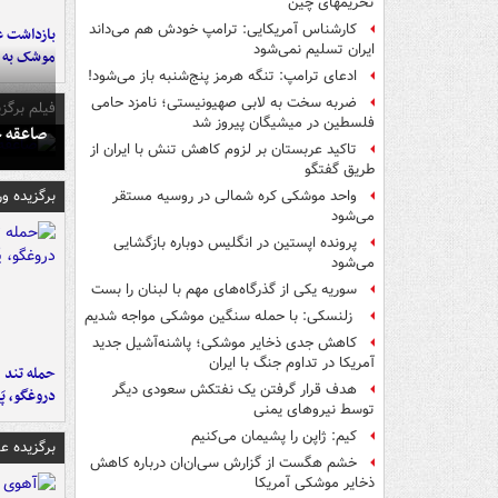
تحریمهای چین
کارشناس آمریکایی: ترامپ خودش هم می‌داند
بازداشت ع
ایران تسلیم نمی‌شود
موشک به ر
ادعای ترامپ: تنگه هرمز پنج‌شنبه باز می‌شود!
ضربه سخت به لابی صهیونیستی؛ نامزد حامی
فیلم برگزی
فلسطین در میشیگان پیروز شد
صاعقه ج
تاکید عربستان بر لزوم کاهش تنش با ایران از
طریق گفتگو
برگزیده و
واحد موشکی کره شمالی در روسیه مستقر
می‌شود
پرونده اپستین در انگلیس دوباره بازگشایی
می‌شود
سوریه یکی از گذرگاه‌های مهم با لبنان را بست
زلنسکی: با حمله سنگین موشکی مواجه شدیم
کاهش جدی ذخایر موشکی؛ پاشنه‌آشیل جدید
آمریکا در تداوم جنگ با ایران
حمله تند ف
هدف قرار گرفتن یک نفتکش سعودی دیگر
دروغگو، پَ
توسط نیروهای یمنی
کیم: ژاپن را پشیمان می‌کنیم
برگزیده 
خشم هگست از گزارش سی‌ان‌ان درباره کاهش
ذخایر موشکی آمریکا