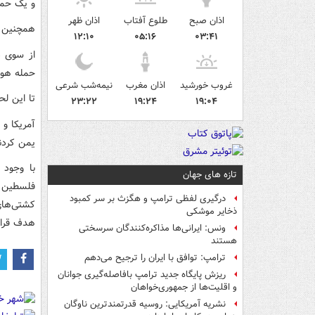
و یک حمل
اذان صبح
طلوع آفتاب
اذان ظهر
همچنین م
۱۲:۱۰
۰۵:۱۶
۰۳:۴۱
از سوی د
حمله هوا
غروب خورشید
اذان مغرب
نیمه‌شب شرعی
تا این ل
۲۳:۲۲
۱۹:۲۴
۱۹:۰۴
یمن کردن
با وجود 
تازه های جهان
فلسطین د
درگیری لفظی ترامپ و هگزث بر سر کمبود
کشتی‌های
ذخایر موشکی
هدف قرار 
ونس: ایرانی‌ها مذاکره‌کنندگان سرسختی
هستند
ترامپ: توافق با ایران را ترجیح می‌دهم
ریزش پایگاه جدید ترامپ بافاصله‌گیری جوانان
و اقلیت‌ها از جمهوری‌خواهان
نشریه آمریکایی: روسیه قدرتمندترین ناوگان