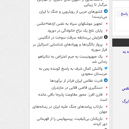
مرگبار تا زیبایی
کشورهای عربی از رویارویی و جنگ با ایران
پاسخ
می‌ترسند!
تجهیز موشکهای سپاه به نفس اژدها+عکس
پایان تلخ یک نزاع خانوادگی در دورود
افزایش بی‌سابقه سرقت سوخت در انگلیس
پرواز بالگردها و پهپادهای شناسایی اسرائیل بر
فراز سوریه
یک صهیونیست به جرم اعتراض به نتانیاهو
زندانی شد
واکنش کمال شرف به پاسخ کوبنده یمن به
عربستان سعودی
قدرت نظامی ایران فراتر از برآوردها
دستگیری قاضی قلابی در مازندران
نفس
فارن افرز: محور مقاومت پابرجا باقی مانده
است
بازتاب پیامدهای جنگ علیه ایران در رسانه‌های
جهان
بازیکنان بی‌کیفیت، پرسپولیس را از قهرمانی
دور کردند