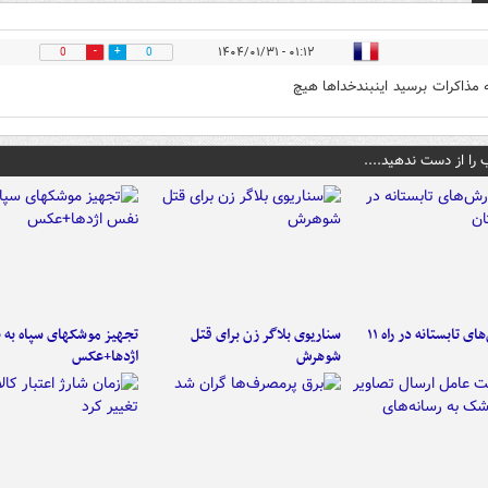
۰۱:۱۲ - ۱۴۰۴/۰۱/۳۱
0
0
 مذاکرات برسید اینبندخداها هیچ
 را از دست ندهید....
موج بارش‌های تابستانه در راه ۱۱
سناریوی بلاگر زن برای قتل
تجهیز موشکهای سپاه به 
شوهرش
اژدها+عکس