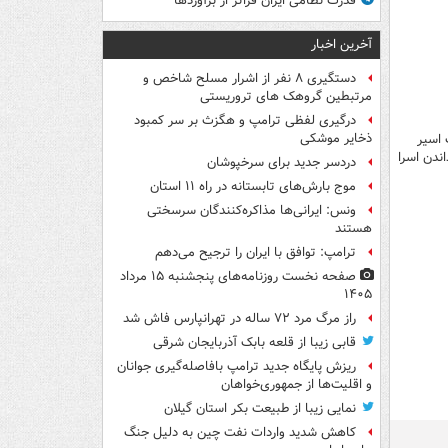
قدرت نظامی ایران فراتر از برآوردها
آخرین اخبار
دستگیری ۸ نفر از اشرار مسلح شاخص و
مرتبطین گروهک های تروریستی
درگیری لفظی ترامپ و هگزث بر سر کمبود
ذخایر موشکی
اسیر
ازگرداندن اسرا
دردسر جدید برای سرخپوشان
موج بارش‌های تابستانه در راه ۱۱ استان
ونس: ایرانی‌ها مذاکره‌کنندگان سرسختی
هستند
ترامپ: توافق با ایران را ترجیح می‌دهم
صفحه نخست روزنامه‌های پنجشنبه ۱۵ مرداد
۱۴۰۵
راز مرگ مرد ۷۲ ساله در تهرانپارس فاش شد
قابی زیبا از قلعه بابک آذربایجان شرقی
ریزش پایگاه جدید ترامپ بافاصله‌گیری جوانان
و اقلیت‌ها از جمهوری‌خواهان
نمایی زیبا از طبیعت بکر استان گیلان
کاهش شدید واردات نفت چین به دلیل جنگ