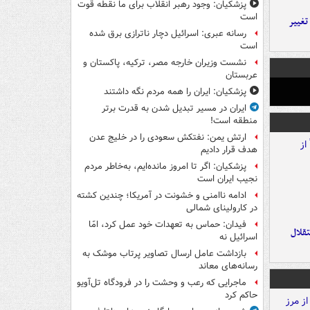
پزشکیان: وجود رهبر انقلاب برای ما نقطه قوت
است
تغییر
رسانه عبری: اسرائیل دچار ناترازی برق شده
است
نشست وزیران خارجه مصر، ترکیه، پاکستان و
عربستان
پزشکیان: ایران را همه مردم نگه داشتند
ایران در مسیر تبدیل شدن به قدرت برتر
منطقه است!
ارتش یمن: نفتکش سعودی را در خلیج عدن
هدف قرار دادیم
پزشکیان: اگر تا امروز مانده‌ایم، به‌خاطر مردم
نجیب ایران است
ادامه ناامنی و خشونت در آمریکا؛ چندین کشته
در کارولینای شمالی
فیدان: حماس به تعهدات خود عمل کرد، امّا
تقلال
اسرائیل نه
بازداشت عامل ارسال تصاویر پرتاب موشک به
رسانه‌های معاند
ماجرایی که رعب و وحشت را در فرودگاه تل‌آویو
حاکم کرد