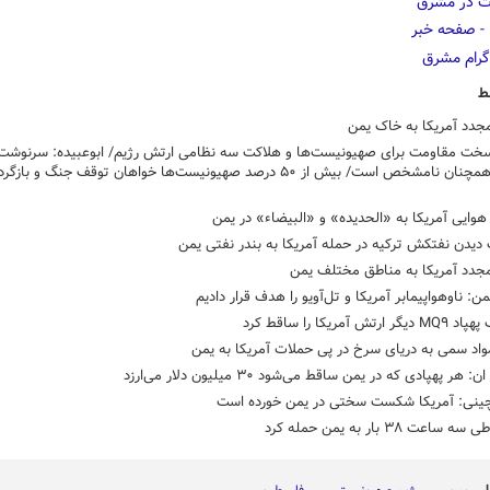
ط
جدد آمریکا به خاک یمن
خت مقاومت برای صهیونیست‌ها و هلاکت سه نظامی ارتش رژیم/ ابوعبیده: سرنوشت 
اسرائیلی همچنان نامشخص است/ بیش از ۵۰ درصد صهیونیست‌ها خواهان توقف جنگ و ب
وایی آمریکا به «الحدیده» و «البیضاء» در یمن
یدن نفتکش ترکیه در حمله آمریکا به بندر نفتی یمن
مجدد آمریکا به مناطق مختلف یمن
ن: ناوهواپیمابر آمریکا و تل‌آویو را هدف قرار دادیم
ارتش آمریکا را ساقط کرد
اد سمی به دریای سرخ در پی حملات آمریکا به یمن
هر پهپادی که در یمن ساقط می‌شود ۳۰ میلیون دلار می‌ارزد
چینی: آمریکا شکست سختی در یمن خورده است
ساعت ۳۸ بار به یمن حمله کرد