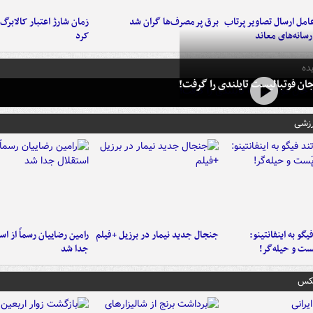
امل ارسال تصاویر پرتاب
برق پرمصرف‌ها گران شد
زمان شارژ اعتبار کالابرگ 
سانه‌های معاند
کرد
ده
ان فوتبالیست تایلندی را گرفت!
رزشی
یگو به اینفانتینو:
جنجال جدید نیمار در برزیل +فیلم
رامین رضاییان رسماً از اس
ست‌ و حیله‌گر!
جدا شد
عکس