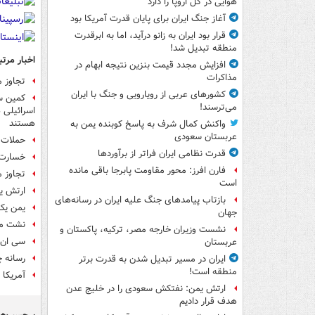
هوایی در کل اروپا را دارد
آغاز جنگ ایران برای پایان قدرت آمریکا بود
قرار بود ایران به زانو درآید، اما به ابرقدرت
منطقه تبدیل شد!
اخبار مرتب
افزایش مجدد قیمت بنزین نتیجه ابهام در
مذاکرات
تجاوز م
کشورهای عربی از رویارویی و جنگ با ایران
کمین س
می‌ترسند!
هستند
واکنش کمال شرف به پاسخ کوبنده یمن به
عربستان سعودی
حملات ه
قدرت نظامی ایران فراتر از برآوردها
خسارت د
فارن افرز: محور مقاومت پابرجا باقی مانده
تجاوز 
است
ارتش یم
بازتاب پیامدهای جنگ علیه ایران در رسانه‌های
یمن یک پهپاد MQ۹ دیگر 
جهان
نشت مو
نشست وزیران خارجه مصر، ترکیه، پاکستان و
سی ان ان: 
عربستان
رسانه 
ایران در مسیر تبدیل شدن به قدرت برتر
منطقه است!
آمریکا طی سه 
ارتش یمن: نفتکش سعودی را در خلیج عدن
هدف قرار دادیم