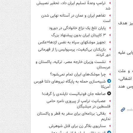
ترامپ وعدۀ تسلیم ایران داد، تحقیر نصیبش
شد
تفاهم ایران و عمان در آستانه نهایی شدن
است
نیز هدف
پایان تلخ یک نزاع خانوادگی در دورود
۳ کاپیتان ایران بدون پیشنهاد بزرگ
تجهیز موشکهای سپاه به نفس اژدها+عکس
بازیکنان بی‌کیفیت، پرسپولیس را از قهرمانی
 اقدام به حملات هوایی علیه
دور کردند
نشست وزیران خارجه مصر، ترکیه، پاکستان و
عربستان
ت و ملت
چرا موشک‌های ایران تمام نمی‌شود؟
اشغالی،
شبیه‌سازی حمله به پایگاه نیروهای دلتا فورس
نوس هند
آمریکا
صاعقه جان فوتبالیست تایلندی را گرفت!
عصبانیت ترامپ از پیروزی نامزد حامی
فلسطین در میشیگان
بقائی: برنامه‌ای برای سفر به قطر و پاکستان
نداریم
سناریوی بلاگر زن برای قتل شوهرش