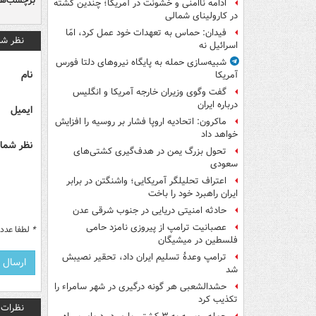
برچسب‌ها
ادامه ناامنی و خشونت در آمریکا؛ چندین کشته
در کارولینای شمالی
فیدان: حماس به تعهدات خود عمل کرد، امّا
نظر شم
اسرائیل نه
شبیه‌سازی حمله به پایگاه نیروهای دلتا فورس
نام
آمریکا
گفت وگوی وزیران خارجه آمریکا و انگلیس
درباره ایران
ایمیل
ماکرون: اتحادیه اروپا فشار بر روسیه را افزایش
خواهد داد
نظر شما 
تحول بزرگ یمن در هدف‌گیری کشتی‌های
سعودی
اعتراف تحلیلگر آمریکایی؛ واشنگتن در برابر
ایران راهبرد خود را باخت
حادثه امنیتی دریایی در جنوب شرقی عدن
عصبانیت ترامپ از پیروزی نامزد حامی
*
لطفا عدد م
فلسطین در میشیگان
ترامپ وعدۀ تسلیم ایران داد، تحقیر نصیبش
شد
حشدالشعبی هر گونه درگیری در شهر سامراء را
تکذیب کرد
نظرات