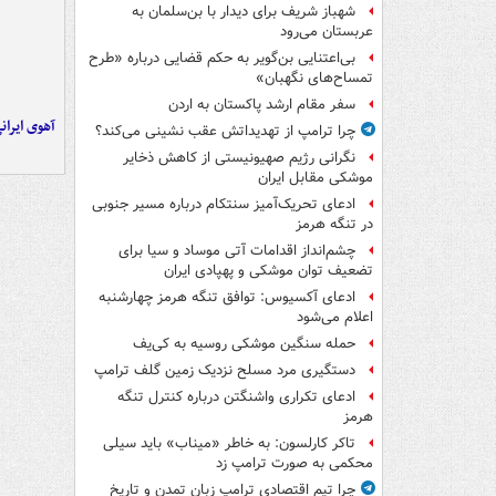
شهباز شریف برای دیدار با بن‌سلمان به
عربستان می‌رود
بی‌اعتنایی بن‌گویر به حکم قضایی درباره «طرح
تمساح‌های نگهبان»
سفر مقام ارشد پاکستان به اردن
آهوی ایران
چرا ترامپ از تهدیداتش عقب نشینی می‌کند؟
نگرانی رژیم صهیونیستی از کاهش ذخایر
موشکی مقابل ایران
ادعای تحریک‌آمیز سنتکام درباره مسیر جنوبی
در تنگه هرمز
چشم‌انداز اقدامات آتی موساد و سیا برای
تضعیف توان موشکی و پهپادی ایران
ادعای آکسیوس: توافق تنگه هرمز چهارشنبه
اعلام می‌شود
حمله سنگین موشکی روسیه به کی‌یف
دستگیری مرد مسلح نزدیک زمین گلف ترامپ
ادعای تکراری واشنگتن درباره کنترل تنگه
هرمز
تاکر کارلسون: به خاطر «میناب» باید سیلی
محکمی به صورت ترامپ زد
چرا تیم اقتصادی ترامپ زبان تمدن و تاریخ