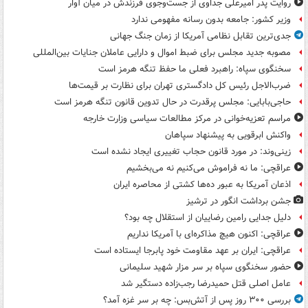
روایت پدر امیرعلی جداوی از جست‌وجوی فرزندش در میان آوار
وزیر کشور: جامعه بدون رسانه مفهومی ندارد
جدی‌ترین تقابل نظامی آمریکا از زمان جنگ جهانی
مصوبه جدید مجلس برای ضبط اموال و دارایی عاملان جنایات بین‌المللی
سخنگوی سپاه: راهبرد فعلی ما حفظ تنگه هرمز است
ضرب‌الاجل رئیس کل دادگستری تهران برای نظارت بر قیمت‌ها
حاجی‌بابایی: مجلس پرقدرت در حال تدوین قانون تنگه هرمز است
مراسم تعزیه‌خوانی در مرکز مطالعات سیاسی وزارت خارجه
واکنش ابرقویی به پیشنهاد سپاهان
زینی‌وند: در مورد قانون حجاب تغییری ایجاد نشده است
عراقچی: ما نه فراموش می‌کنیم نه می‌بخشیم
اذعان آمریکا به عبور ده‌ها کشتی از محاصره ایران
جشن برداشت انگور در ترشیز
دلیل جدایی رامین رضاییان از استقلال چه بود؟
عراقچی: اکنون هیچ مذاکره‌ای با آمریکا نداریم
عراقچی: ایران بر عهد مقاومت خود پابرجا ایستاده است
حضور سخنگوی سپاه بر سر مزار شهید سلیمانی
عامل اصلی قتل حمیدرضا رجب‌زاده دستگیر شد
بررسی ۳۰۰ روز پس از آتش‌بس: چه بر سر غزه آمد؟