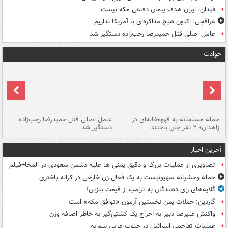
فیدان: ایران هدف پیمان دفاعی مکه نیست
عراقچی: اکنون هیچ مذاکره‌ای با آمریکا نداریم
عامل اصلی قتل حمیدرضا رجب‌زاده دستگیر شد
حوادث
حمله مسلحانه به قهوه‌خانه‌ای در
عامل اصلی قتل حمیدرضا رجب‌زاده
گر
زاهدان؛ ۲ نفر جان باختند
دستگیر شد
نا
آخرین اخبار
تصاویری از عملیات بزرگ و دقیق یمنی ها علیه دشمن سعودی در المخا+فیلم
حمله وحشیانه صهیونیست به یک فعال زن خارجی در کرانه باختری
گلایه‌های رای دهندگان به ترامپ از قیمت بنزین!
گاردین: حملات یمن نخستین آزمون «توافق مکه» است
واکنش علیرضا دبیر به اخراج یک کشتی‌گیر به خاطر اضافه وزن
عملیات تهاجمی اسرائیل در جنوب غربی سوریه