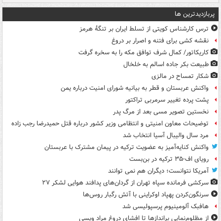
پربازدیدترین ها
ترس کارشناس کویتی از تسلط ایران بر تنگۀ هرمز
نقشه کشی برای فتنه و اصرار بر دروغ
کاریکاتور/ کمال شرف توافق مکه را به سخره گرفت
طبیعت بکر جاده اسالم به خلخال
شکار تمساح در مالزی
واکنش عربستان و قطر به بیانیه شورای امنیت درباره یمن
پشت پرده تغییر سرمربی تراکتور
نخستین تصویر مسی بعد از مرگ پدر
توضیحات معاون امنیتی و انتظامی وزیر کشور درباره قتل حمیدرضا رجب زاده
مرد سال والیبال آسیا انتخاب شد
واکنش کنایه‌آمیز به عضویت ترکیه در پیمان مشترک با عربستان
رویای اف-۳۵ ترکیه در بن‌بست
آمریکا نتوانست؛ دیگران هم نمی توانند
سرکشی فرمانده سپاه تهران از گردان‌های پدافند هوایی لشکر ۲۷
سرنگون‌کردن پهپاد اوکراینی با آتش رگبار روس‌ها
هافبک آلومینیوم پرسپولیسی شد
از مظلوم‌نمایی براندازها تا افشای دروغ مراد ویسی