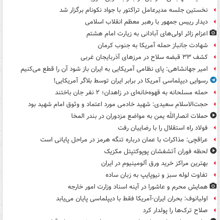
نخستین جلسه مدیرعامل تراکتور با جواد نکونام برگزار شد
دیدار رییس جمهور با رهبر معظم انقلاب اسلامی
اعزام زائر اولی‌های آبادانی به زیارت امام هشتم
شهادت جانباز حمله آمریکا به جنوب کرمان
کشف ۳۳ قبضه سلاح در مرزهای آذربایجان غربی
امیر جهانشاهی: پای نظامی آمریکایی به ایران باز شود آن را قطع می‌کنیم
رسوایی دیپلماسی آمریکا در برابر ایران توسط بلاگر آمریکایی!
حمله مسلحانه به قهوه‌خانه‌ای در زاهدان؛ ۲ نفر جان باختند
حجت‌الاسلام سعیدی: شهید خادمی مورد اعتماد و وثوق امام شهید بود
حملات انصارالله یمن به مواضع مزدوران در بندر المخا
فولاد راه استقلال را با رضاییان رفت
عراقچی: مذاکرات با عمان درباره تنگه هرمز در مراحل پایانی است
لحظه فوران آتشفشان پوپوکتپتل مکزیک
بهترین مراکز خرید ورق آلومینیوم در ایران
تفاوت لوله سبز و نیوپایپ به زبان ساده
همایش محرم و عاشورا در آینه اسناد وزارت امور خارجه
اولیانوف: بحران ایران-آمریکا فقط با دیپلماسی پایان می‌یابد
صلاح ترک‌ها را پولدار کرد