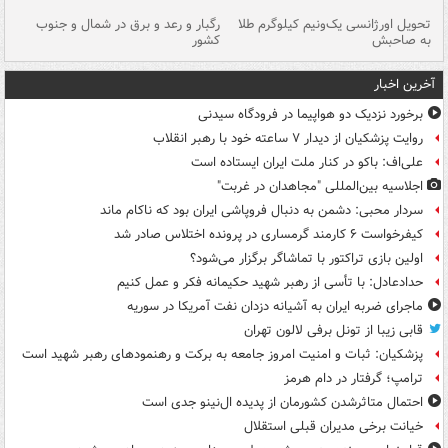
ی
تحویل اورژانسی یک‌ونیم کیلوگرم طلا
رگبار و رعد و برق در شمال و جنوب
با
به صاحبش
کشور
اه
آخرین اخبار
برخورد نزدیک دو هواپیما در فرودگاه سیدنی
روایت پزشکیان از دیدار ۷ ساعته خود با رهبر انقلاب
علی‌اف: باکو در کنار ملت ایران ایستاده است
اجلاسیه بین‌المللی "مجاهدان در غربت"
سردار محبی: دشمن به دنبال فروپاشی ایران بود که ناکام ماند
کیفرخواست ۶ کارمند گرمساری در پرونده اختلاس صادر شد
اولین بازی تراکتور با تماشاگر برگزار می‌شود؟
حدادعادل: با تأسی از رهبر شهید حکیمانه فکر و عمل کنیم
ماجرای ضربه ایران به آشیانه دزدان نفت آمریکا در سوریه
قابی زیبا از تونل برفی لالون تهران
پزشکیان: ثبات و امنیت امروز جامعه به برکت و رهنمودهای رهبر شهید است
ترامپ؛ گرفتار در دام هرمز
احتمال متاثرشدن کشورمان از پدیده ال‌نینو جدی است
خیانت برخی مدیران قبلی استقلال