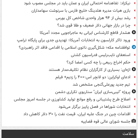
نیکزاد: تفاهنامه احتمالی ایران و عمان باید در مجلس مصوب شود
بازی هیات مدیره هلدینگ خلیج فارس با سرنوشت سهامداران
رشد بیش از ۹۴ هزار واحدی شاخص کل بورس
چرا در بازار جهانی دلار ضعیف و طلا قوی شد؟
هشدار قاطع کارشناس ایرانی به ماجراجویی مجدد آمریکا
ورود تاکر کارلسون به انتخابات آمریکا؛ تهدیدی جدی برای پایگاه ترامپ
توافقنامه مکه؛ شکل‌گیری ناتوی اسلامی یا اقدامی فاقد اثر راهبردی؟
استعفای نایب‌رئیس فدراسیون کشتی
حکم اخراج ربیعی را چه کسی امضا کرد؟
اژه‌ای: بسیاری از کارگزاران نظام تکلیف‌مدار هستند
ادعای اوکراین: دو لانچر اس-۴۰۰ را زدیم+ فیلم
تیم جدید پورعلی‌گنجی مشخص شد
پروژه "لیبی‌سازی ایران" سناریوی تکراری دشمن
اصلاح طرح پشتیبانی و رفع موانع تولید کشاورزی در جلسه امروز مجلس
انتخابات شوراها در فصل پاییز برگزار می‌شود
اقدامات چین در جنگ علیه ایران، قیمت نفت را ۳۰ دلار کاهش داد
جلسه شورای عالی قوه قضاییه
سلامت