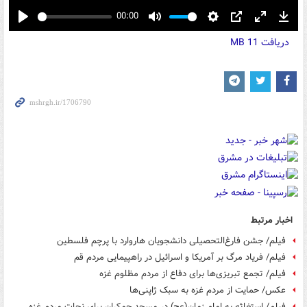
00:00
Play
Mute
Settings
PIP
Enter
Down
دریافت
11 MB
fullscreen
اخبار مرتبط
فیلم/ جشن فارغ‌التحصیلی دانشجویان هاروارد با پرچم فلسطین
فیلم/ فریاد مرگ بر آمریکا و اسرائیل در راهپیمایی مردم قم
فیلم/ تجمع تبریزی‌ها برای دفاع از مردم مظلوم غزه
عکس/ حمایت از مردم غزه به سبک ژاپنی‌ها
فیلم/ استغاثه به امام زمان(عج) در مسجد جمکران برای نجات مردم غزه