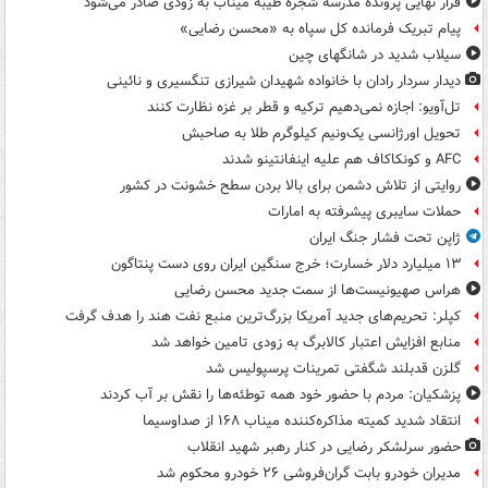
قرار نهایی پرونده مدرسه شجره طیبه میناب به زودی صادر می‌شود
پیام تبریک فرمانده کل سپاه به «محسن رضایی»
سیلاب شدید در شانگهای چین
دیدار سردار رادان با خانواده‌ شهیدان شیرازی تنگسیری و نائینی
تل‌آویو: اجازه نمی‌دهیم ترکیه و قطر بر غزه نظارت کنند
تحویل اورژانسی یک‌ونیم کیلوگرم طلا به صاحبش
AFC و کونکاکاف هم علیه اینفانتینو شدند
روایتی از تلاش دشمن برای بالا بردن سطح خشونت در کشور
حملات سایبری پیشرفته به امارات
ژاپن تحت فشار جنگ ایران
۱۳ میلیارد دلار خسارت؛ خرج سنگین ایران روی دست پنتاگون
هراس صهیونیست‌ها از سمت جدید محسن رضایی
کپلر: تحریم‌های جدید آمریکا بزرگ‌ترین منبع نفت هند را هدف گرفت
منابع افزایش اعتبار کالابرگ به زودی تامین خواهد شد
گلزن قدبلند شگفتی تمرینات پرسپولیس شد
پزشکیان: مردم با حضور خود همه توطئه‌ها را نقش بر آب کردند
انتقاد شدید کمیته مذاکره‌کننده میناب ۱۶۸ از صداوسیما
حضور سرلشکر رضایی در کنار رهبر شهید انقلاب
مدیران خودرو بابت گران‌فروشی ۲۶ خودرو محکوم شد