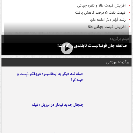
افزایش قیمت طلا و نقره جهانی
قیمت نفت ۵ درصد کاهش یافت
رشد آرام دلار ادامه دارد
افزایش قیمت جهانی طلا
فیلم برگزیده
صاعقه جان فوتبالیست تایلندی را گرفت!
برگزیده ورزشی
حمله تند فیگو به اینفانتینو: دروغگو، پَست‌ و
حیله‌گر!
جنجال جدید نیمار در برزیل +فیلم