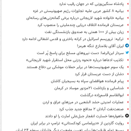
پادشاه سنگین‌وزنی که در جهان رقیب ندارد
بیانیه ۸ کشور عربی علیه تجاوزات رژیم صهیونیستی در غزه
بیانیه خانواده شهید لاریجانی درباره برخی گمانه‌زنی‌های رسانه‌ای
عربستان فرمانده ائتلاف دریایی چندملیتی را منصوب کرد
زیان بیش از ۱۰۰ همتی به صندوق‌ بازنشستگی نفت
ترکیه: تروریسم اسرائیل در کرانه باختری و قدس اشغالی ادامه دارد
ایران آقای بلامنازع تنگه هرمز!
سردار ابن‌الرضا: دست نیروهای مسلح برای پاسخ پُر است
تکذیب ادعاها درباره «نحوه ردزنی محل استقرار شهید لاریجانی»
یک‌ سوم صهیونیست‌ها در برابر حملات موشکی بی دفاع هستند
دشان از دست عربستان فرار کرد
پیام فرمانده هوافضای سپاه به بسیجیان کاشان
شناسایی و بازداشت ۲۱مزدور موساد در کرمان
ابوالقاسم قاسم‌زاده درگذشت
عملیات امنیتی حشد الشعبی در مرزهای عراق و اردن
صنعت‌نفت آبادان ۲ مدافع جدید جذب کرد
ماهواره‌ها خسارت انفجار جبل‌علی امارت را لو دادند
روایت گاردین از «دیپلماسی کودکستانی» ترامپ در برابر ایران
بسیج تمام ظرفیت‌ها برای تعیین وضعیت دیگر خلبانان سوخو ۲۴ ایران