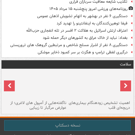
تکذیب شایعه معافیت سربازان فراری
روزنامه‌های ورزشی امروز پنج‌شنبه ۱۵ مرداد ۱۴۰۵
دستگیری ۶ نفر در بهشهر به اتهام تشویش اذهان عمومی
فیفا توهین‌کنندگان به اینفانتینو را تهدید کرد
اعتراف ارتش اسرائیل به هلاکت ۲ افسر در تله انفجاری حزب‌الله
بغداد: نباید از خاک عراق به کشورهای دیگر حمله شود
دستگیری ۸ نفر از اشرار مسلح شاخص و مرتبطین گروهک های تروریستی
درگیری لفظی ترامپ و هگزث بر سر کمبود ذخایر موشکی
سلامت
اهمیت تشخیص زودهنگام بیماری‌های
ناگفته‌هایی از آمپول های لاغری؛ از
دریچه‌ای قلب
عوارض مرگبار تا زیبایی
تا
نسخه دسکتاپ