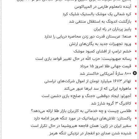
آینده نامعلوم طارمی در المپیاکوس
کره شمالی یک موشک بالستیک شلیک کرد
بازگشت اندونگ به استقلال منتفی شد
پاییز پرباران در راه ایران
صنعا: عربستان قدرت دور زدن محاصره دریایی را ندارد
ورود تجهیزات جدید به یگان‌های ارتش
خشم ترامپ از افشای کمبود موشک
رسانه صهیونیست: حزب الله در حال تغییر قواعد بازی است
قیمت جهانی طلا امروز ۱۵ مرداد
۸۰۰ سازۀ آمریکایی خاکستر شد
تهاتر ۱۶۷۳ میلیارد تومان از اموال شرکت‌های تراستی
ماهواره ایرانی که از سد ابرها عبور می‌کند
آجورلو: ایجاد دوقطبی «جنگ و صلح‌» بازی دشمن است
کالابرگ ۳ گروه شارژ شد
طلاسی چیست و چه خدماتی به کاربران بازار طلا ارائه می‌دهد؟
پاکستان: تلاش‌های دیپلماتیک در مورد تنگه هرمز ادامه دارد
سفیر ایران در ژاپن: همان فاجعه هیروشیما در حال تکرار است
شنیده شدن صدای دو انفجار در نزدیکی تنگه هرمز