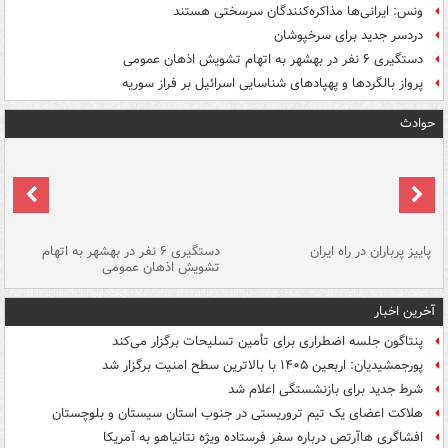
ونس: ایرانی‌ها مذاکره‌کنندگان سرسختی هستند
دردسر جدید برای سرخپوشان
دستگیری ۶ نفر در بهشهر به اتهام تشویش اذهان عمومی
پرواز بالگردها و پهپادهای شناسایی اسرائیل بر فراز سوریه
حوادث
ن
پاییز پرباران در راه ایران
دستگیری ۶ نفر در بهشهر به اتهام
تشویش اذهان عمومی
اس
آخرین اخبار
پنتاگون جلسه اضطراری برای تأمین تسلیحات برگزار می‌کند
پورجمشیدیان: اربعین ۱۴۰۵ با بالاترین سطح امنیت برگزار شد
شرط جدید برای بازنشستگی اعلام شد
هلاکت اعضای یک تیم تروریستی در جنوب استان سیستان و بلوچستان
افشاگری هاآرتص درباره سفر فرستاده ویژه نتانیاهو به آمریکا