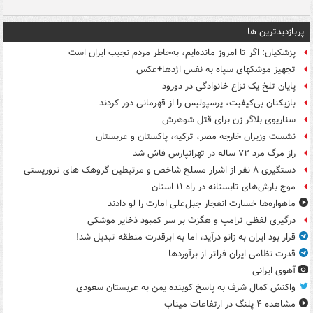
پربازدیدترین ها
پزشکیان: اگر تا امروز مانده‌ایم، به‌خاطر مردم نجیب ایران است
تجهیز موشکهای سپاه به نفس اژدها+عکس
پایان تلخ یک نزاع خانوادگی در دورود
بازیکنان بی‌کیفیت، پرسپولیس را از قهرمانی دور کردند
سناریوی بلاگر زن برای قتل شوهرش
نشست وزیران خارجه مصر، ترکیه، پاکستان و عربستان
راز مرگ مرد ۷۲ ساله در تهرانپارس فاش شد
دستگیری ۸ نفر از اشرار مسلح شاخص و مرتبطین گروهک های تروریستی
موج بارش‌های تابستانه در راه ۱۱ استان
ماهواره‌ها خسارت انفجار جبل‌علی امارت را لو دادند
درگیری لفظی ترامپ و هگزث بر سر کمبود ذخایر موشکی
قرار بود ایران به زانو درآید، اما به ابرقدرت منطقه تبدیل شد!
قدرت نظامی ایران فراتر از برآوردها
آهوی ایرانی
واکنش کمال شرف به پاسخ کوبنده یمن به عربستان سعودی
مشاهده ۴ پلنگ در ارتفاعات میناب