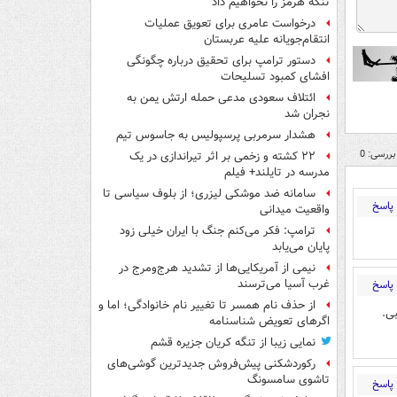
تنگه هرمز را نخواهیم داد
درخواست عامری برای تعویق عملیات
انتقام‌جویانه علیه عربستان
دستور ترامپ برای تحقیق درباره چگونگی
افشای کمبود تسلیحات
ائتلاف سعودی مدعی حمله ارتش یمن به
نجران شد
هشدار سرمربی پرسپولیس به جاسوس تیم
بررسی: 0
۲۲ کشته و زخمی بر اثر تیراندازی در یک
مدرسه در تایلند+ فیلم
سامانه ضد موشکی لیزری؛ از بلوف سیاسی تا
پاسخ
واقعیت میدانی
ترامپ: فکر می‌کنم جنگ با ایران خیلی زود
پایان می‌یابد
نیمی از آمریکایی‌ها از تشدید هرج‌ومرج در
غرب آسیا می‌ترسند
پاسخ
از حذف نام همسر تا تغییر نام خانوادگی؛ اما و
ی.
اگرهای تعویض شناسنامه
نمایی زیبا از تنگه کریان جزیره قشم
رکوردشکنی پیش‌فروش جدیدترین گوشی‌های
تاشوی سامسونگ
پاسخ