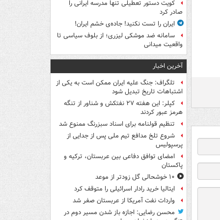
کویت دستور تعطیلی تنها مدرسه ایرانی را
صادر کرد
ایران را تست نکنید! جاده‌ی خشم ایران!
سامانه ضد موشکی لیزری؛ از بلوف سیاسی تا
واقعیت میدانی
آخرین اخبار
تلگراف: جنگ علیه ایران ممکن است به یکی از
اشتباهات تاریخ تبدیل شود
کپلر: این هفته ۲۷ نفتکش و شناور از تنگه
هرمز عبور کردند
تنظیم قولنامه برای اسناد سبزرنگ ممنوع شد
شروع تلخ مدافع تیم ملی پس از جدایی از
پرسپولیس
امضای توافق دفاعی بین عربستان، ترکیه و
پاکستان
۱۰ خوشحالی گل زودتر از موعد
ایتالیا خرید رادار اسرائیلی را متوقف کرد
واردات نفت آمریکا از عربستان صفر شد
محسن رضایی: اجازه باز شدن مسیر دوم در