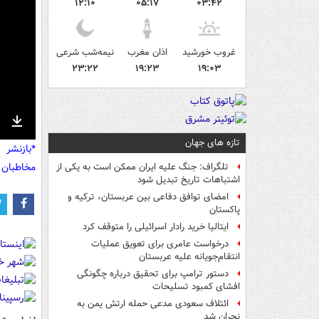
۱۲:۱۰
۰۵:۱۷
۰۳:۴۲
غروب خورشید
اذان مغرب
نیمه‌شب شرعی
۲۳:۲۲
۱۹:۲۳
۱۹:۰۳
nter
Download
تازه های جهان
*بازنشر 
ullscreen
مخاطبان 
تلگراف: جنگ علیه ایران ممکن است به یکی از
اشتباهات تاریخ تبدیل شود
امضای توافق دفاعی بین عربستان، ترکیه و
پاکستان
ایتالیا خرید رادار اسرائیلی را متوقف کرد
درخواست عامری برای تعویق عملیات
انتقام‌جویانه علیه عربستان
دستور ترامپ برای تحقیق درباره چگونگی
افشای کمبود تسلیحات
ائتلاف سعودی مدعی حمله ارتش یمن به
نجران شد