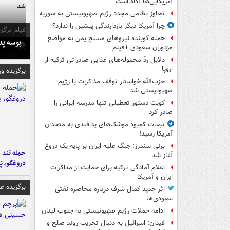
آمریکایی‌ها آگاه است
شد
تجاوز نظامی مجدد رژیم صهیونیستی به سوریه
چرا آمریکا دیگر بازدارندگی پیشین را ندارد؟
فیلم برگزی
حمله کوبنده نیروهای مسلح یمن به مواضع
بوسه‌ پ
مزدوران سعودی +فیلم
دلایل ردّ محموله‌های غذایی صادراتی ترکیه از
اروپا
برگزیده و
حزب‌الله خواستار توقف مذاکرات با رژیم
صهیونیستی شد
کویت دستور تعطیلی تنها مدرسه ایرانی را
صادر کرد
تبعات کمبود موشک‌های پدافندی به متحدان
آمریکا رسید!
برنی سندرز: جنگ علیه ایران بر پایه یک دروغ
حمله تند ف
آغاز شد
دروغگو، پَ
اعلام آمادگی ترکیه برای حمایت از مذاکرات
ایران و آمریکا
برگزیده 
اثر جدید کمال شرف درباره محاصره نفتی
سعودی‌ها
ادامه حملات رژیم صهیونیستی به جنوب لبنان
فیدان: اسرائیل به دنبال تخریب روند صلح و