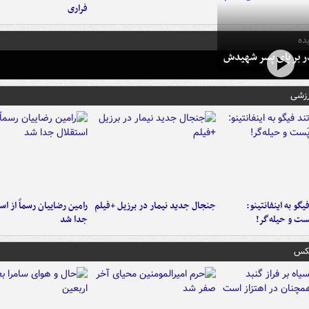
فراری
ده
در بر پای پسر شهیدش
رزشی
یگو به اینفانتینو:
جنجال جدید نیمار در برزیل +فیلم
رامین رضاییان رسماً از اس
ست‌ و حیله‌گر!
جدا شد
عکس