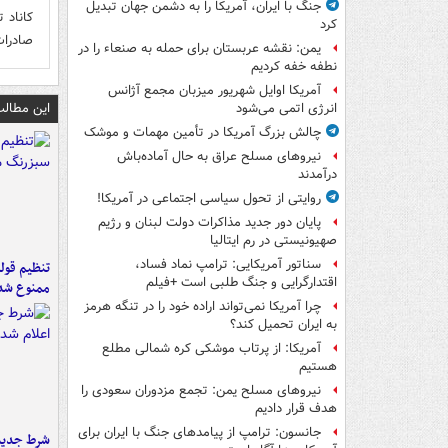
جنگ با ایران، آمریکا را به دشمن جهان تبدیل
کاناد 
کرد
صادرا
یمن: نقشه عربستان برای حمله به صنعاء را در
نطفه خفه کردیم
آمریکا اوایل شهریور میزبان مجمع آژانس
این مطالب
انرژی اتمی می‌شود
چالش بزرگ آمریکا در تأمین مهمات و موشک
نیروهای مسلح عراق به حال آماده‌باش
درآمدند
روایتی از تحول سیاسی اجتماعی در آمریکا!
پایان دور جدید مذاکرات دولت لبنان و رژیم
صهیونیستی در رم ایتالیا
سناتور آمریکایی: ترامپ نماد فساد،
تنظیم قولن
اقتدارگرایی و جنگ طلبی است +فیلم
ممنوع شد
چرا آمریکا نمی‌تواند اراده خود را در تنگه هرمز
به ایران تحمیل کند؟
آمریکا: از پرتاب موشکی کره شمالی مطلع
هستیم
نیروهای مسلح یمن: تجمع مزدوران سعودی را
هدف قرار دادیم
جانسون: ترامپ از پیامدهای جنگ با ایران برای
شرط جدید 