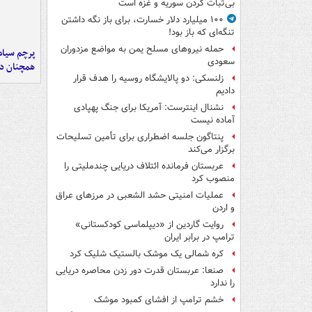
بی‌ثبات کردن سوریه و غزه است
۱۰۰ میلیارد دلار خسارت، برای باز نگه داشتن
تنگه‌ای که باز بود!
حمله نیروهای مسلح یمن به مواضع مزدوران
پرچم سیاه
سعودی
همچنان در
زلنسکی: دو پالایشگاه روسیه را هدف قرار
دادیم
نشنال اینترست: آمریکا برای جنگ پهپادی
آماده نیست
پنتاگون جلسه اضطراری برای تأمین تسلیحات
برگزار می‌کند
عربستان فرمانده ائتلاف دریایی چندملیتی را
منصوب کرد
عملیات امنیتی حشد الشعبی در مرزهای عراق
و اردن
روایت گاردین از «دیپلماسی کودکستانی»
ترامپ در برابر ایران
کره شمالی یک موشک بالستیک شلیک کرد
صنعا: عربستان قدرت دور زدن محاصره دریایی
را ندارد
خشم ترامپ از افشای کمبود موشک