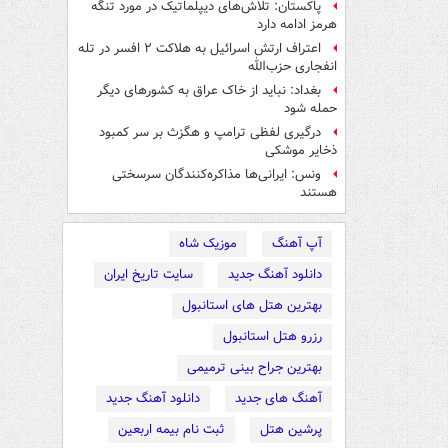
پاکستان: تلاش‌های دیپلماتیک در مورد تنگه
هرمز ادامه دارد
اعتراف ارتش اسرائیل به هلاکت ۲ افسر در تله
انفجاری حزب‌الله
بغداد: نباید از خاک عراق به کشورهای دیگر
حمله شود
درگیری لفظی ترامپ و هگزث بر سر کمبود
ذخایر موشکی
ونس: ایرانی‌ها مذاکره‌کنندگان سرسختی
هستند
آپ آهنگ
موزیک شاه
دانلود آهنگ جدید
سایت تاریخ ایران
بهترین هتل های استانبول
رزرو هتل استانبول
بهترین جراح بینی ترمیمی
آهنگ های جدید
دانلود آهنگ جدید
پرشین هتل
ثبت نام بیمه اربعین