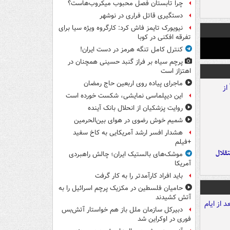
چرا تابستان فصل محبوب میکروب‌هاست؟
دستگیری قاتل فراری در نوشهر
نیویورک تایمز فاش کرد: کارگروه ویژه سیا برای
تفرقه افکنی در کوبا
کنترل کامل تنگه هرمز در دست ایران!
پرچم سیاه بر فراز گنبد حسینی همچنان در
اهتزاز است
ماجرای پیاده روی اربعین حاج رمضان
این دیپلماسی نمایشی، شکست خورده است
روایت پزشکیان از انحلال بانک آینده
شمیم خوش رضوی در هوای بین‌الحرمین
هشدار افسر ارشد آمریکایی به کاخ سفید
+فیلم
تقلال
موشک‌های بالستیک ایران؛ چالش راهبردی
آمریکا
باید افراد کارآمدتر را به کار گرفت
حامیان فلسطین در مکزیک پرچم اسرائیل را به
آتش کشیدند
دبیرکل سازمان ملل باز هم خواستار آتش‌بس
فوری در اوکراین شد