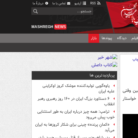
RSS
آرشیو
تماس با ما
دربارهٔ ما
MASHREGH
NEWS
یلم
دیدگاه
پیوندها
بازار
اپ
پربازدیدترین ها
یاوه‌گویی تولیدکننده موشک کروز اوکراینی
ین وقتی
علیه ایران
خواستار
۶ دستاورد بزرگ ایران در ۱۶۰ روز رهبری رهبر
انقلاب
ترامپ: همه چیز درباره ایران به طور استثنایی
خوب پیش می‌رود
«کمانِ پرنده» چینی برای شکار کروزها به ایران
می‌آید
پدر شاهرودی پس از قتل پسرش، جسد را در