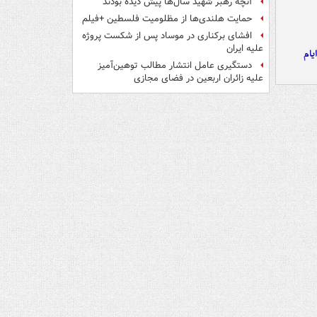
آنچه رهبر شهید سال‌ها پیش دیده بودند
حمایت هلندی‌ها از مظلومیت فلسطین +فیلم
افشای برکناری در موساد پس از شکست پروژه
علیه ایران
یام
دستگیری عامل انتشار مطالب توهین‌آمیز
علیه زائران اربعین در فضای مجازی