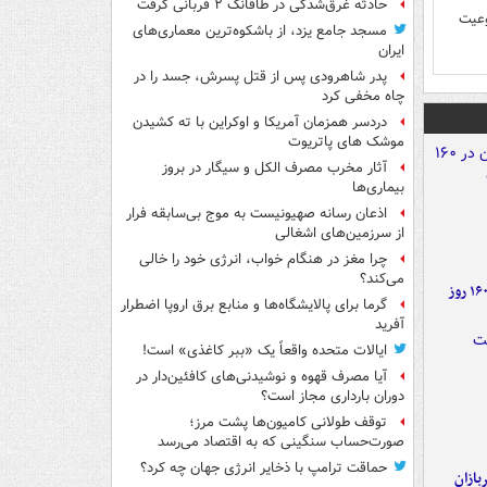
حادثه غرق‌شدگی در طاقانک ۲ قربانی گرفت
وعیت
مسجد جامع یزد، از باشکوه‌ترین معماری‌های
ایران
پدر شاهرودی پس از قتل پسرش، جسد را در
چاه مخفی کرد
دردسر همزمان آمریکا و اوکراین با ته کشیدن
موشک های پاتریوت
آثار مخرب مصرف الکل و سیگار در بروز
بیماری‌ها
اذعان رسانه صهیونیست به موج بی‌سابقه فرار
از سرزمین‌های اشغالی
چرا مغز در هنگام خواب، انرژی خود را خالی
می‌کند؟
۶ دستاورد بزرگ ایران در ۱۶۰ روز
گرما برای پالایشگاه‌ها و منابع برق اروپا اضطرار
آفرید
ایالات متحده واقعاً یک «ببر کاغذی» است!
آیا مصرف قهوه و نوشیدنی‌های کافئین‌دار در
دوران بارداری مجاز است؟
توقف طولانی کامیون‌ها پشت مرز؛
صورت‌حساب سنگینی که به اقتصاد می‌رسد
حماقت ترامپ با ذخایر انرژی جهان چه کرد؟
ازان