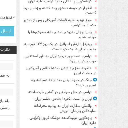
گزافه‌گویی و لفاظی جدید ترامپ علیه ایران
انفجار در حومه دمشق چند کشته و زخمی برجا
گذاشت
*
لطفا عدد م
موج تهدید علیه قضات آمریکایی پس از صدور
حکم علیه ترامپ
یمن: جهان به‌زودی صدای ناله سعودی‌ها را
خواهد شنید
یونیفل: ارتش اسرائیل در یک روز ۱۱۳ توپ به
نظرات
جنوب لبنان شلیک کرده است
ترامپ: همه چیز درباره ایران به طور استثنایی
خوب پیش می‌رود
«ضربه مغزی» شدن صدها نظامی آمریکایی
در حملات ایران
به همون د
جنگ در جبهه لبنان بعد از تفاهم‌نامه چه
تغییری کرده؟
ترامپ در حال سوختن در آتشی خودساخته
ایران را تست نکنید! جاده‌ی خشم ایران!
بله با
واکنش سفارت ایران به بیانیه مغرضانه
راستی،
نمایندگان پارلمان اتریش
یاوه‌گویی تولیدکننده موشک کروز اوکراینی
علیه ایران