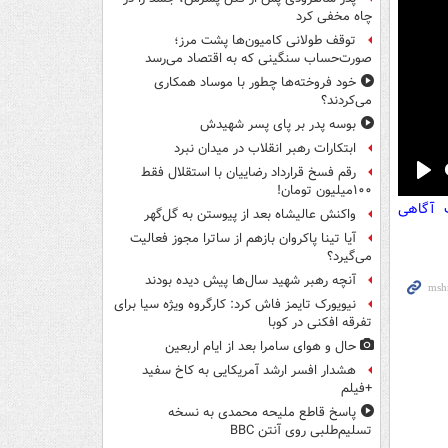
چاه مخفی کرد
توقف طولانی کامیون‌ها پشت مرز؛
صورت‌حساب سنگینی که به اقتصاد می‌رسد
خود فروخته‌ها چطور با موساد همکاری
می‌کردند؟
بوسه‌ پدر بر پای پسر شهیدش
ابتکارات رهبر انقلاب در میدان نبرد
رقم فسخ قرارداد رضاییان با استقلال فقط
Pla
۱۰۰میلیون تومان!
ت آگاهی
واکنش عالیشاه بعد از پیوستن به گل‌گهر
آیا تینا پاکروان بازهم از ساترا مجوز فعالیت
می‌گیرد؟
آنچه رهبر شهید سال‌ها پیش دیده بودند
نیویورک تایمز فاش کرد: کارگروه ویژه سیا برای
تفرقه افکنی در کوبا
حال و هوای سامرا بعد از ایام اربعین
هشدار افسر ارشد آمریکایی به کاخ سفید
+فیلم
پاسخ قاطع ملیحه محمدی به نسخه
تسلیم‌طلبی روی آنتن BBC