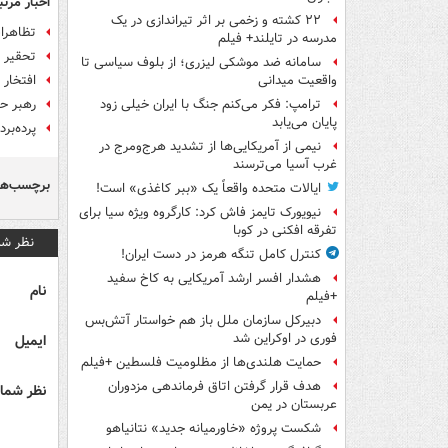
اخبار مرتب
۲۲ کشته و زخمی بر اثر تیراندازی در یک
تظاهرا
مدرسه در تایلند+ فیلم
تحقیر 
سامانه ضد موشکی لیزری؛ از بلوف سیاسی تا
افتخار 
واقعیت میدانی
رهبر حز
ترامپ: فکر می‌کنم جنگ با ایران خیلی زود
پایان می‌یابد
پرده‌بر
نیمی از آمریکایی‌ها از تشدید هرج‌ومرج در
غرب آسیا می‌ترسند
برچسب‌ها
ایالات متحده واقعاً یک «ببر کاغذی» است!
نیویورک تایمز فاش کرد: کارگروه ویژه سیا برای
تفرقه افکنی در کوبا
نظر شم
کنترل کامل تنگه هرمز در دست ایران!
هشدار افسر ارشد آمریکایی به کاخ سفید
نام
+فیلم
دبیرکل سازمان ملل باز هم خواستار آتش‌بس
فوری در اوکراین شد
ایمیل
حمایت هلندی‌ها از مظلومیت فلسطین +فیلم
هدف قرار گرفتن اتاق‌ فرماندهی مزدوران
نظر شما 
عربستان در یمن
شکست پروژه «خاورمیانه جدید» نتانیاهو