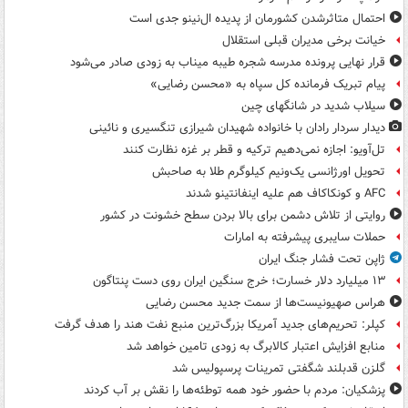
احتمال متاثرشدن کشورمان از پدیده ال‌نینو جدی است
خیانت برخی مدیران قبلی استقلال
قرار نهایی پرونده مدرسه شجره طیبه میناب به زودی صادر می‌شود
پیام تبریک فرمانده کل سپاه به «محسن رضایی»
سیلاب شدید در شانگهای چین
دیدار سردار رادان با خانواده‌ شهیدان شیرازی تنگسیری و نائینی
تل‌آویو: اجازه نمی‌دهیم ترکیه و قطر بر غزه نظارت کنند
تحویل اورژانسی یک‌ونیم کیلوگرم طلا به صاحبش
AFC و کونکاکاف هم علیه اینفانتینو شدند
روایتی از تلاش دشمن برای بالا بردن سطح خشونت در کشور
حملات سایبری پیشرفته به امارات
ژاپن تحت فشار جنگ ایران
۱۳ میلیارد دلار خسارت؛ خرج سنگین ایران روی دست پنتاگون
هراس صهیونیست‌ها از سمت جدید محسن رضایی
کپلر: تحریم‌های جدید آمریکا بزرگ‌ترین منبع نفت هند را هدف گرفت
منابع افزایش اعتبار کالابرگ به زودی تامین خواهد شد
گلزن قدبلند شگفتی تمرینات پرسپولیس شد
پزشکیان: مردم با حضور خود همه توطئه‌ها را نقش بر آب کردند