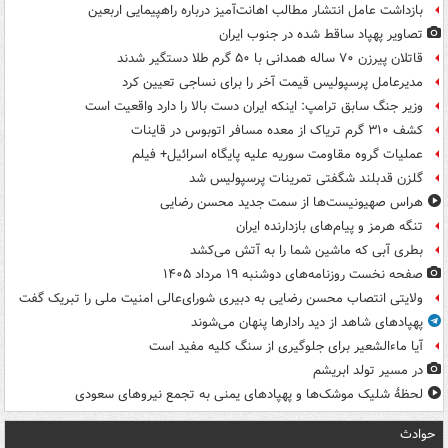
بازداشت عامل انتشار مطالب اهانت‌آمیز درباره راهپیمایی اربعین
تصاویر پهپاد ساقط شده در جنوب ایران
قاتلان پیرزن ۷۰ ساله همدانی با ۵۰ گرم طلا دستگیر شدند
مدیرعامل پرسپولیس قیمت آخر را برای نساجی تعیین کرد
وزیر جنگ سابق ترامپ: اینکه ایران دست بالا را دارد واقعیت است
کشف ۳۱۰ گرم تریاک از معده مسافر اتوبوس در قاینات
عملیات گروه مقاومت سوریه علیه پایگاه اسرائیل+ فیلم
گلزن قدبلند شگفتی تمرینات پرسپولیس شد
هراس صهیونیست‌ها از سمت جدید محسن رضایی
تنگه هرمز و پیام‌های بازدارنده ایران
بطری آبی که ماشین شما را به آتش می‌کشد
صفحه نخست روزنامه‌های دوشنبه ۱۹ مرداد ۱۴۰۵
ولایتی انتصاب محسن رضایی به دبیری شورای‌عالی امنیت ملی را تبریک گفت
پهپادهای شاهد از دید رادارها پنهان می‌شوند
آیا ماءالشعیر برای جلوگیری از سنگ کلیه مفید است
در مسیر تولد ابریشم
لحظۀ شلیک موشک‌ها و پهپادهای یمنی به تجمع نیروهای سعودی
حوادث