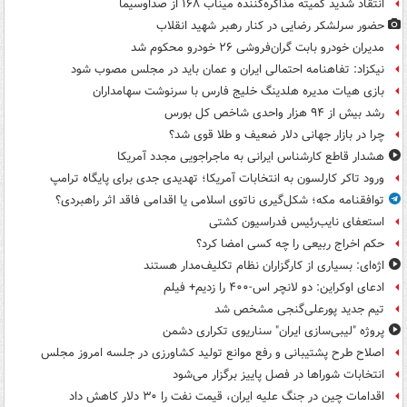
انتقاد شدید کمیته مذاکره‌کننده میناب ۱۶۸ از صداوسیما
حضور سرلشکر رضایی در کنار رهبر شهید انقلاب
مدیران خودرو بابت گران‌فروشی ۲۶ خودرو محکوم شد
نیکزاد: تفاهنامه احتمالی ایران و عمان باید در مجلس مصوب شود
بازی هیات مدیره هلدینگ خلیج فارس با سرنوشت سهامداران
رشد بیش از ۹۴ هزار واحدی شاخص کل بورس
چرا در بازار جهانی دلار ضعیف و طلا قوی شد؟
هشدار قاطع کارشناس ایرانی به ماجراجویی مجدد آمریکا
ورود تاکر کارلسون به انتخابات آمریکا؛ تهدیدی جدی برای پایگاه ترامپ
توافقنامه مکه؛ شکل‌گیری ناتوی اسلامی یا اقدامی فاقد اثر راهبردی؟
استعفای نایب‌رئیس فدراسیون کشتی
حکم اخراج ربیعی را چه کسی امضا کرد؟
اژه‌ای: بسیاری از کارگزاران نظام تکلیف‌مدار هستند
ادعای اوکراین: دو لانچر اس-۴۰۰ را زدیم+ فیلم
تیم جدید پورعلی‌گنجی مشخص شد
پروژه "لیبی‌سازی ایران" سناریوی تکراری دشمن
اصلاح طرح پشتیبانی و رفع موانع تولید کشاورزی در جلسه امروز مجلس
انتخابات شوراها در فصل پاییز برگزار می‌شود
اقدامات چین در جنگ علیه ایران، قیمت نفت را ۳۰ دلار کاهش داد