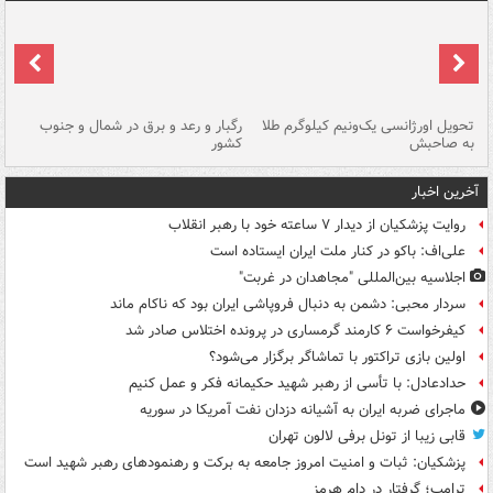
ی
تحویل اورژانسی یک‌ونیم کیلوگرم طلا
رگبار و رعد و برق در شمال و جنوب
با
به صاحبش
کشور
اه
آخرین اخبار
روایت پزشکیان از دیدار ۷ ساعته خود با رهبر انقلاب
علی‌اف: باکو در کنار ملت ایران ایستاده است
اجلاسیه بین‌المللی "مجاهدان در غربت"
سردار محبی: دشمن به دنبال فروپاشی ایران بود که ناکام ماند
کیفرخواست ۶ کارمند گرمساری در پرونده اختلاس صادر شد
اولین بازی تراکتور با تماشاگر برگزار می‌شود؟
حدادعادل: با تأسی از رهبر شهید حکیمانه فکر و عمل کنیم
ماجرای ضربه ایران به آشیانه دزدان نفت آمریکا در سوریه
قابی زیبا از تونل برفی لالون تهران
پزشکیان: ثبات و امنیت امروز جامعه به برکت و رهنمودهای رهبر شهید است
ترامپ؛ گرفتار در دام هرمز