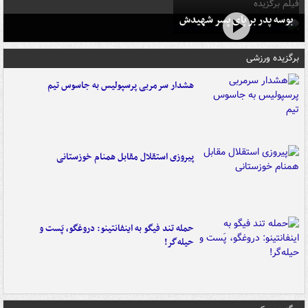
فیلم برگزیده
بوسه‌ پدر بر پای پسر شهیدش
برگزیده ورزشی
هشدار سرمربی پرسپولیس به جاسوس تیم
پیروزی استقلال مقابل همنام خوزستانی
حمله تند فیگو به اینفانتینو: دروغگو، پَست‌ و
حیله‌گر!