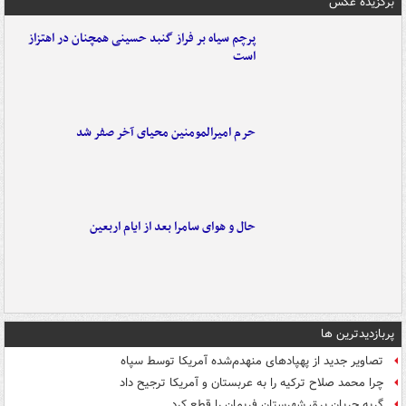
برگزیده عکس
پرچم سیاه بر فراز گنبد حسینی همچنان در اهتزاز
است
حرم امیرالمومنین محیای آخر صفر شد
حال و هوای سامرا بعد از ایام اربعین
پربازدیدترین ها
تصاویر جدید از پهپادهای منهدم‌شده آمریکا توسط سپاه
چرا محمد صلاح ترکیه را به عربستان و آمریکا ترجیح داد
گربه جریان برق شهرستان فریمان را قطع کرد