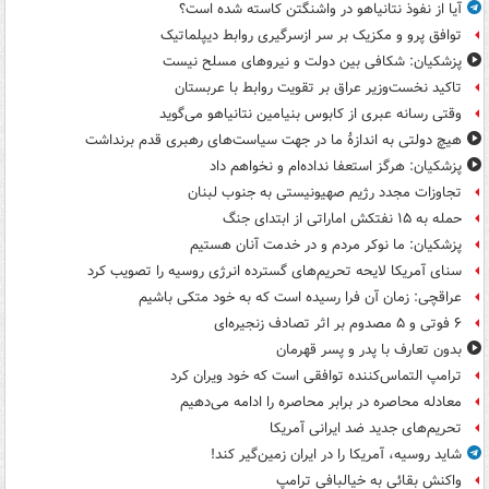
آیا از نفوذ نتانیاهو در واشنگتن کاسته شده است؟
توافق پرو و مکزیک بر سر ازسرگیری روابط دیپلماتیک
پزشکیان: شکافی بین دولت و نیروهای مسلح نیست
تاکید نخست‌وزیر عراق بر تقویت روابط با عربستان
وقتی رسانه عبری از کابوس بنیامین نتانیاهو می‌گوید
هیچ دولتی به اندازۀ ما در جهت سیاست‌های رهبری قدم برنداشت
پزشکیان: هرگز استعفا نداده‌ام و نخواهم داد
تجاوزات مجدد رژیم صهیونیستی به جنوب لبنان
حمله به ۱۵ نفتکش‌ اماراتی از ابتدای جنگ
پزشکیان: ما نوکر مردم و در خدمت آنان هستیم
سنای آمریکا لایحه تحریم‌های گسترده انرژی روسیه را تصویب کرد
عراقچی: زمان آن فرا رسیده است که به خود متکی باشیم
۶ فوتی و ۵ مصدوم بر اثر تصادف زنجیره‌ای
بدون تعارف با پدر و پسر قهرمان
ترامپ التماس‌کننده توافقی است که خود ویران کرد
معادله محاصره در برابر محاصره را ادامه می‌دهیم
تحریم‌های جدید ضد ایرانی آمریکا
شاید روسیه، آمریکا را در ایران زمین‌گیر کند!
واکنش بقائی به خیالبافی ترامپ