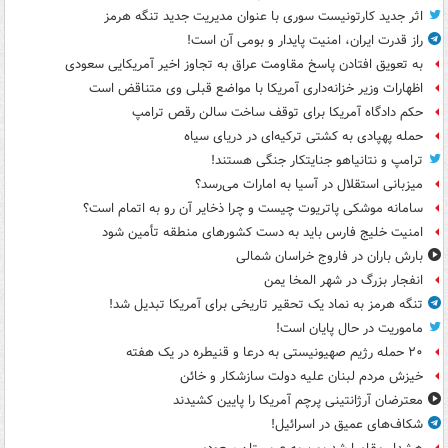
اثر جدید کارتونیست سوری با عنوان مدیریت جدید تنگه هرمز
راز قدرت ایران، امنیت پایدار و بومی آن است!
به تعویق افتادن پاسخ مقاومت عراق به تجاوز اخیر آمریکایی سعودی
اظهارات وزیر خزانه‌داری آمریکا با مواضع قبلی وی متناقض است
حکم دادگاه آمریکا برای توقف ساخت سالن رقص ترامپ
حمله پهپادی به کشتی ترکیه‌ای در دریای سیاه
ترامپ و نتانیاهو جنایتکار جنگی هستند!
میزبانی استقلال در آسیا به امارات می‌رسد؟
سامانه موشکی پاتریوت چیست و چرا ذخایر آن رو به اتمام است؟
امنیت خلیج فارس باید به دست کشورهای منطقه تأمین شود
بارش باران در فاروج خراسان شمالی
انفجار بزرگ در شهر المخا یمن
تنگه هرمز به نماد یک تحقیر تاریخی برای آمریکا تبدیل شد!
ماموریت در حال پایان است!
۲۰ حمله رژیم صهیونیستی به درعا و قنیطره در یک هفته
خیزش مردم لبنان علیه دولت سازشکار و خائن
معترضان آرژانتینی پرچم آمریکا را پایین کشیدند
شکاف‌های عمیق در اسرائیل!