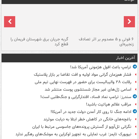
۶ فوتی و ۵ مصدوم بر اثر تصادف
گربه جریان برق شهرستان فریمان را
رگ
زنجیره‌ای
قطع کرد
آخرین اخبار
ترامپ باعث افول هژمونی آمریکا شد!
فشار هم‌زمان گرانی مواد اولیه و افت تقاضا بر بازار پلاستیک
رقابت ۲۸ والیبالیست برای حضور در فهرست نهایی تیم ملی
اسامی ژل‌های غیر مجاز شستشوی پوست منتشر شد
سندرز: ترامپ نماد فساد، اقتدارگرایی و جنگ‌طلبی است!
مراقب علائم هپاتیت باشید!
ادامه جنگ تا روی کار آمدن دولت جدید در آمریکا!
باغچه‌های خانگی در کاهش خطر ابتلا به دیابت موثرند
نگرانی تل‌آویو از گسترش پرونده‌های جاسوسی مرتبط با ایران
نیویورک تایمز: غرب تمایلی به تجهیز اوکراین به موشک‌های رهگیر ندارد