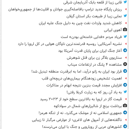
قابی زیبا از قلعه بابک آذربایجان شرقی
ریزش پایگاه جدید ترامپ بافاصله‌گیری جوانان و اقلیت‌ها از جمهوری‌خواهان
نمایی زیبا از طبیعت بکر استان گیلان
کاهش شدید واردات نفت چین به دلیل جنگ علیه ایران
آهوی ایرانی
فریاد مردم «فدایی خامنه‌ای بودن» است
نشریه آمریکایی: روسیه قدرتمندترین ناوگان هوایی در کل اروپا را دارد
آغاز جنگ ایران برای پایان قدرت آمریکا بود
سناریوی بلاگر زن برای قتل شوهرش
مشاهده ۴ پلنگ در ارتفاعات میناب
قرار بود ایران به زانو درآید، اما به ابرقدرت منطقه تبدیل شد!
اهمیت تشخیص زودهنگام بیماری‌های دریچه‌ای قلب
افزایش مجدد قیمت بنزین نتیجه ابهام در مذاکرات
به یاد آن روز که به زیارت کربلا رفتی!
قیمت گاز در اروپا به بالاترین سطح خود از ۲۰۲۳ رسید
برداشت برنج از شالیزارهای شمال در سوادکوه
جمهوری اسلامی نه از موشک می‌گذرد، نه از تنگه هرمز!
ناگفته‌هایی از آمپول های لاغری؛ از عوارض مرگبار تا زیبایی
کشورهای عربی از رویارویی و جنگ با ایران می‌ترسند!