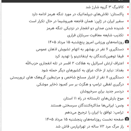
کالابرگ ۳ گروه شارژ شد
پاکستان: تلاش‌های دیپلماتیک در مورد تنگه هرمز ادامه دارد
سفیر ایران در ژاپن: همان فاجعه هیروشیما در حال تکرار است
شنیده شدن صدای دو انفجار در نزدیکی تنگه هرمز
تکذیب شایعه معافیت سربازان فراری
روزنامه‌های ورزشی امروز پنج‌شنبه ۱۵ مرداد ۱۴۰۵
دستگیری ۶ نفر در بهشهر به اتهام تشویش اذهان عمومی
فیفا توهین‌کنندگان به اینفانتینو را تهدید کرد
اعتراف ارتش اسرائیل به هلاکت ۲ افسر در تله انفجاری حزب‌الله
بغداد: نباید از خاک عراق به کشورهای دیگر حمله شود
دستگیری ۸ نفر از اشرار مسلح شاخص و مرتبطین گروهک های تروریستی
درگیری لفظی ترامپ و هگزث بر سر کمبود ذخایر موشکی
دردسر جدید برای سرخپوشان
موج بارش‌های تابستانه در راه ۱۱ استان
ونس: ایرانی‌ها مذاکره‌کنندگان سرسختی هستند
ترامپ: توافق با ایران را ترجیح می‌دهم
صفحه نخست روزنامه‌های پنجشنبه ۱۵ مرداد ۱۴۰۵
راز مرگ مرد ۷۲ ساله در تهرانپارس فاش شد