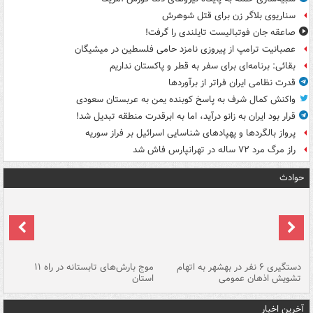
سناریوی بلاگر زن برای قتل شوهرش
صاعقه جان فوتبالیست تایلندی را گرفت!
عصبانیت ترامپ از پیروزی نامزد حامی فلسطین در میشیگان
بقائی: برنامه‌ای برای سفر به قطر و پاکستان نداریم
قدرت نظامی ایران فراتر از برآوردها
واکنش کمال شرف به پاسخ کوبنده یمن به عربستان سعودی
قرار بود ایران به زانو درآید، اما به ابرقدرت منطقه تبدیل شد!
پرواز بالگردها و پهپادهای شناسایی اسرائیل بر فراز سوریه
راز مرگ مرد ۷۲ ساله در تهرانپارس فاش شد
حوادث
دستگیری ۶ نفر در بهشهر به اتهام
موج بارش‌های تابستانه در راه ۱۱
تشویش اذهان عمومی
استان
فا
آخرین اخبار