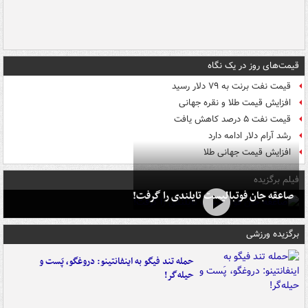
قیمت‌های روز در یک نگاه
قیمت نفت برنت به ۷۹ دلار رسید
افزایش قیمت طلا و نقره جهانی
قیمت نفت ۵ درصد کاهش یافت
رشد آرام دلار ادامه دارد
افزایش قیمت جهانی طلا
فیلم برگزیده
صاعقه جان فوتبالیست تایلندی را گرفت!
برگزیده ورزشی
حمله تند فیگو به اینفانتینو: دروغگو، پَست‌ و
حیله‌گر!