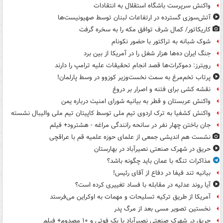
واکنش سرپرست باشگاه استقلال به انتقادات
آتش‌سوزی گسترده در ارتفاعات لبنان توسط صهیونیست‌ها
کاریکاتور/ کمال شرف توافق مکه را به سخره گرفت
شوک شبانه به تراکتور با حضور نکونام
جنگ ایران ده‌ها هزار شغل را در آمریکا از بین برد
رویترز: دموکرات‌ها قصد انجام تحقیقات علیه ترامپ را دارند
پرتاب تخم‌مرغ به سمت نخست‌وزیر کوزوو در وسط پارلمان!
نقشه کشی برای فتنه و اصرار بر دروغ
واکنش عربستان و قطر به بیانیه شورای امنیت درباره یمن
واکنش کشفیا به ترک اردوی تیم ملی توسط کاپیتان تیم ملی والیبال نشسته
جان باختن چهار نفر در سانحه رانندگی مراغه - هشترود+ فیلم
نشست هم اندیشی جمعی از علمای حوزه علمیه قم با عراقچی
حریق در شهرک صنعتی نصیرآباد در بهارستان
مذاکرات تنگه با عمان باید چگونه باشد؟
بیانیه تند فیفا در دفاع از آقای رئیس!
آیا روند عدلیه در مقابله با فساد تغییری کرده است؟
آمریکا از طریق ترکیه تسلیحات و مهمات به اوکراین می‌فرستد
نخستین تصویر مسی بعد از مرگ پدر
حریق در شهرک صنعتی نصیرآباد با یک فوتی و ۱۰ مصدوم+ فیلم