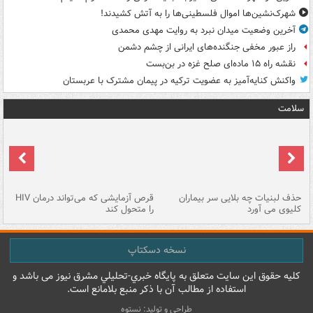
شهرک‌نشین‌ها اموال فلسطینی‌ها را به آتش کشیدند!
آخرین وضعیت میدان نبرد به روایت مهدی محمدی
راز عبور مخفی جنگنده‌های ایرانی از چشم دشمن
نقشه راه ۱۵ ماده‌ای صلح غزه در بن‌بست
واکنش کنایه‌آمیز به عضویت ترکیه در پیمان مشترک با عربستان
سلامت
حذف لبنیات چه بلایی سر بیماران
قرص آزمایشی که می‌تواند درمان HIV
عل
کلیوی می آورد
را متحول کند
قل
نسخه دسکتاپ
کليه حقوق اين سايت متعلق به پایگاه خبري-تحليلي مشرق نيوز می باشد و
استفاده از مطالب آن با ذکر منبع بلامانع است.
طراحی و تولید: نستوه