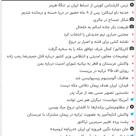
ترس کارشناس کویتی از تسلط ایران بر تنگۀ هرمز
خدمه ناو لینکلن: پس از ۸ ماه حضور در دریا خسته و درمانده‌ شدیم
شکار تمساح در مالزی
طبیعت بکر جاده اسالم به خلخال
مجتبی جباری تیم جدیدش را انتخاب کرد
نقشه کشی برای فتنه و اصرار بر دروغ
کاریکاتور/ کمال شرف توافق مکه را به سخره گرفت
توضیحات معاون امنیتی و انتظامی وزیر کشور درباره قتل حمیدرضا رجب زاده
واکنش عربستان و قطر به بیانیه شورای امنیت درباره یمن
رویای اف-۳۵ ترکیه در بن‌بست
هافبک آلومینیوم پرسپولیسی شد
فیدان: ایران هدف پیمان دفاعی مکه نیست
نخستین تصویر مسی بعد از مرگ پدر
آمریکا نتوانست؛ دیگران هم نمی توانند
از مظلوم‌نمایی براندازها تا افشای دروغ مراد ویسی
واکنش کنایه‌آمیز به عضویت ترکیه در پیمان مشترک با عربستان
پشت پرده تغییر سرمربی تراکتور
جان دوباره نگین فیروزه ای ایران «دریاچه ارومیه»