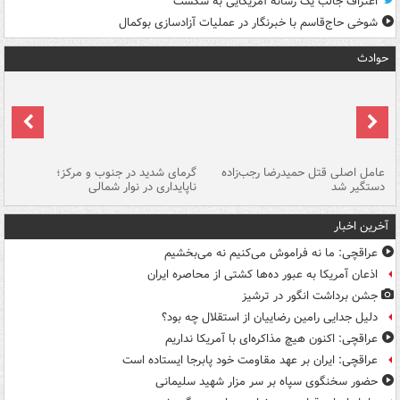
اعتراف جالب یک رسانه آمریکایی به شکست
شوخی حاج‌قاسم با خبرنگار در عملیات آزادسازی بوکمال
حوادث
عامل اصلی قتل حمیدرضا رجب‌زاده
گرمای شدید در جنوب و مرکز؛
جا
دستگیر شد
ناپایداری در نوار شمالی
مر
آخرین اخبار
عراقچی: ما نه فراموش می‌کنیم نه می‌بخشیم
اذعان آمریکا به عبور ده‌ها کشتی از محاصره ایران
جشن برداشت انگور در ترشیز
دلیل جدایی رامین رضاییان از استقلال چه بود؟
عراقچی: اکنون هیچ مذاکره‌ای با آمریکا نداریم
عراقچی: ایران بر عهد مقاومت خود پابرجا ایستاده است
حضور سخنگوی سپاه بر سر مزار شهید سلیمانی