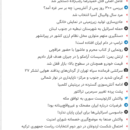
عامل اصلی قتل حمیدرضا رجب‌زاده دستگیر شد
بررسی ۳۰۰ روز پس از آتش‌بس: چه بر سر غزه آمد؟
مرد سال والیبال آسیا انتخاب شد
عادی‌سازی تولید زیرزمینی در نمایش خانگی
حمله اسرائیل به شهرستان نبطیه در جنوب لبنان
دستگیری متهم متواری مخل نظام ارزی کشور در پیرانشهر
ترامپ در دام ایران افتاده است!
رونمایی از کتاب محرم و عاشورا با حضور عراقچی
ارتش یمن: تاسیسات آرامکو را در جیزان هدف قرار دادیم
قیمت خودرو همچنان در سطوح بالا؛ بازار قفل شد
سرکشی فرمانده سپاه تهران از گردان‌های پدافند هوایی لشکر ۲۷
گرمای شدید در جنوب و مرکز؛ ناپایداری در نوار شمالی
ادامه آتش‌سوزی گسترده در بریتیش کلمبیا
پشت پرده تغییر سرمربی تراکتور
واکنش کارتونیست سوری به توافق مکه
فرضیات درباره ایران مضحک و غیرواقع‌بینانه بود!
جاسوسی اسرائیلی‌ها برای ایران پایان ندارد!
واکنش صنعا به موضع‌گیری خصمانه شورای امنیت
احتمال شکست اردوغان در دور دوم انتخابات ریاست جمهوری ترکیه