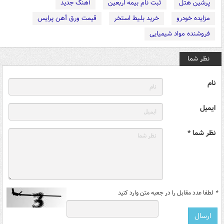
پرشین هتل
ثبت نام بیمه اربعین
آهنگ جدید
مزایده خودرو
خرید بلیط استخر
قیمت ورق آهن پرایس
فروشنده مواد شیمیایی
نظر شما
نام
ایمیل
نظر شما *
*
لطفا عدد مقابل را در جعبه متن وارد کنید