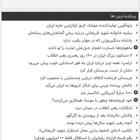
پربازدیدترین ها
یاوه‌گویی تولیدکننده موشک کروز اوکراینی علیه ایران
بیانیه خانواده شهید لاریجانی درباره برخی گمانه‌زنی‌های رسانه‌ای
پادشاه سنگین‌وزنی که در جهان رقیب ندارد
ماهواره‌ها خسارت انفجار جبل‌علی امارت را لو دادند
۶ دستاورد بزرگ ایران در ۱۶۰ روز رهبری رهبر انقلاب
ترامپ: همه چیز درباره ایران به طور استثنایی خوب پیش می‌رود
دشان از دست عربستان فرار کرد
عربستان فرمانده ائتلاف دریایی چندملیتی را منصوب کرد
«کمانِ پرنده» چینی برای شکار کروزها به ایران می‌آید
۸۰۰ سازۀ آمریکایی خاکستر شد
خود فروخته‌ها چطور با موساد همکاری می‌کردند؟
ابتکارات رهبر انقلاب در میدان نبرد
واکنش عالیشاه بعد از پیوستن به گل‌گهر
آنچه رهبر شهید سال‌ها پیش دیده بودند
تکذیب ادعای «نحوه ردزنی محل استقرار شهید لاریجانی»
رقم فسخ قرارداد رضاییان با استقلال فقط ۱۰۰میلیون تومان!