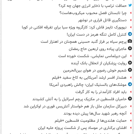
حماقت ترامپ با ذخایر انرژی جهان چه کرد؟
چرا تابستان فصل محبوب میکروب‌هاست؟
دستگیری قاتل فراری در نوشهر
نیویورک تایمز فاش کرد: کارگروه ویژه سیا برای تفرقه افکنی در کوبا
کنترل کامل تنگه هرمز در دست ایران!
پرچم سیاه بر فراز گنبد حسینی همچنان در اهتزاز است
ماجرای پیاده روی اربعین حاج رمضان
این دیپلماسی نمایشی، شکست خورده است
روایت پزشکیان از انحلال بانک آینده
شمیم خوش رضوی در هوای بین‌الحرمین
هشدار افسر ارشد آمریکایی به کاخ سفید +فیلم
موشک‌های بالستیک ایران؛ چالش راهبردی آمریکا
باید افراد کارآمدتر را به کار گرفت
حامیان فلسطین در مکزیک پرچم اسرائیل را به آتش کشیدند
دبیرکل سازمان ملل باز هم خواستار آتش‌بس فوری در اوکراین شد
آنچه رهبر شهید سال‌ها پیش دیده بودند
حمایت هلندی‌ها از مظلومیت فلسطین +فیلم
افشای برکناری در موساد پس از شکست پروژه علیه ایران