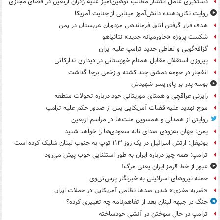
دستگیری عامل انتشار مطالب توهین‌آمیز علیه زائران اربعین در فضای مجازی
روایت تکان‌دهنده دانش‌آموز مینابی از جنایت آمریکا
هدف قرار گرفتن اتاق‌ فرماندهی مزدوران عربستان در یمن
شکست پروژه «خاورمیانه جدید» نتانیاهو
گزافه‌گویی و لفاظی جدید ترامپ علیه ایران
پیروزی استقلال مقابل همنام خوزستانی در دیداری تدارکاتی
انفجار در حومه دمشق چند کشته و زخمی برجا گذاشت
بوسه‌ پدر بر پای پسر شهیدش
رایزنی عراقچی و همتای موریتانی خود درباره تحولات منطقه
موج تهدید علیه قضات آمریکایی پس از صدور حکم علیه ترامپ
روایتی از همدلی و همسویی ملت‌ها در مراسم اربعین
یمن: جهان به‌زودی صدای ناله سعودی‌ها را خواهد شنید
یونیفل: ارتش اسرائیل در یک روز ۱۱۳ توپ به جنوب لبنان شلیک کرده است
ترامپ: همه چیز درباره ایران به طور استثنایی خوب پیش می‌رود
عبور از خط قرمز ایران یعنی مرگ!
حمله نیروهای اسرائیلی به خبرنگار پرس‌تی‌وی
«ضربه مغزی» شدن صدها نظامی آمریکایی در حملات ایران
جنگ در جبهه لبنان بعد از تفاهم‌نامه چه تغییری کرده؟
ترامپ در حال سوختن در آتشی خودساخته