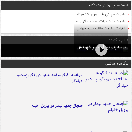
قیمت‌های روز در یک نگاه
قیمت جهانی طلا امروز ۱۵ مرداد
قیمت نفت برنت به ۷۹ دلار رسید
افزایش قیمت طلا و نقره جهانی
فیلم برگزیده
بوسه‌ پدر بر پای پسر شهیدش
برگزیده ورزشی
حمله تند فیگو به اینفانتینو: دروغگو، پَست‌ و
حیله‌گر!
جنجال جدید نیمار در برزیل +فیلم