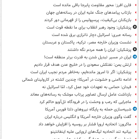
فارن افرز: محور مقاومت پابرجا باقی مانده است
بازتاب پیامدهای جنگ علیه ایران در رسانه‌های جهان
بازیکنان بی‌کیفیت، پرسپولیس را از قهرمانی دور کردند
پزشکیان: وجود رهبر انقلاب برای ما نقطه قوت است
رسانه عبری: اسرائیل دچار ناترازی برق شده است
نشست وزیران خارجه مصر، ترکیه، پاکستان و عربستان
پزشکیان: ایران را همه مردم نگه داشتند
ایران در مسیر تبدیل شدن به قدرت برتر منطقه است!
ارتش یمن: نفتکش سعودی را در خلیج عدن هدف قرار دادیم
پزشکیان: اگر تا امروز مانده‌ایم، به‌خاطر مردم نجیب ایران است
ادامه ناامنی و خشونت در آمریکا؛ چندین کشته در کارولینای شمالی
فیدان: حماس به تعهدات خود عمل کرد، امّا اسرائیل نه
بازداشت عامل ارسال تصاویر پرتاب موشک به رسانه‌های معاند
ماجرایی که رعب و وحشت را در فرودگاه تل‌آویو حاکم کرد
شبیه‌سازی حمله به پایگاه نیروهای دلتا فورس آمریکا
گفت وگوی وزیران خارجه آمریکا و انگلیس درباره ایران
ماکرون: اتحادیه اروپا فشار بر روسیه را افزایش خواهد داد
بیانیه تند اتحادیه لیگ‌های اروپایی علیه اینفانتینو