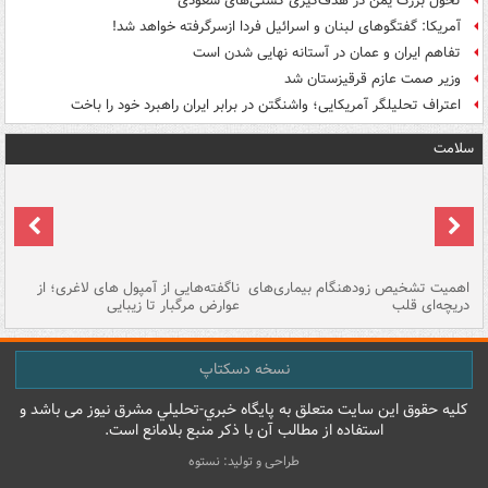
تحول بزرگ یمن در هدف‌گیری کشتی‌های سعودی
آمریکا: گفتگوهای لبنان و اسرائیل فردا ازسرگرفته خواهد شد!
تفاهم ایران و عمان در آستانه نهایی شدن است
وزیر صمت عازم قرقیزستان شد
اعتراف تحلیلگر آمریکایی؛ واشنگتن در برابر ایران راهبرد خود را باخت
سلامت
اهمیت تشخیص زودهنگام بیماری‌های
ناگفته‌هایی از آمپول های لاغری؛ از
دریچه‌ای قلب
عوارض مرگبار تا زیبایی
تا
نسخه دسکتاپ
کليه حقوق اين سايت متعلق به پایگاه خبري-تحليلي مشرق نيوز می باشد و
استفاده از مطالب آن با ذکر منبع بلامانع است.
طراحی و تولید: نستوه