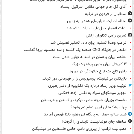
آقای گل جام جهانی مقابل اسرائیل ایستاد
استقبال از فرعون در ترکیه
لحظه اصابت هواپیمای هندی به زمین
علت انفجار جبل‌علی امارات اعلام شد
تمرین رزمی تکاوران ارتش
ترامپ وعدۀ تسلیم ایران داد، تحقیر نصیبش شد
انفجار در جایگاه CNG صحنه یک کشته و سه مصدوم برجا گذاشت
تفاهم ایران و عمان در آستانه نهایی شدن است
۳ کاپیتان ایران بدون پیشنهاد بزرگ
پایان تلخ یک نزاع خانوادگی در دورود
بازیکنان بی‌کیفیت، پرسپولیس را از قهرمانی دور کردند
توئیت وزیر ارشاد درباره یک تکذیبیه از دفتر رهبری
تجهیز موشکهای سپاه به نفس اژدها+عکس
نشست وزیران خارجه مصر، ترکیه، پاکستان و عربستان
چرا موشک‌های ایران تمام نمی‌شود؟
شبیه‌سازی حمله به پایگاه نیروهای دلتا فورس آمریکا
صاعقه جان فوتبالیست تایلندی را گرفت!
عصبانیت ترامپ از پیروزی نامزد حامی فلسطین در میشیگان