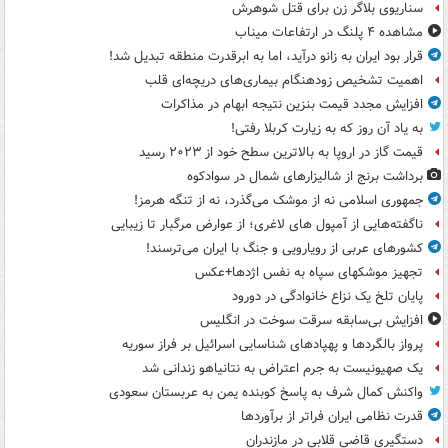
سناریوی بلاگر زن برای قتل شوهرش
مشاهده ۴ پلنگ در ارتفاعات میناب
قرار بود ایران به زانو درآید، اما به ابرقدرت منطقه تبدیل شد!
اهمیت تشخیص زودهنگام بیماری‌های دریچه‌ای قلب
افزایش مجدد قیمت بنزین نتیجه ابهام در مذاکرات
به یاد آن روز که به زیارت کربلا رفتی!
قیمت گاز در اروپا به بالاترین سطح خود از ۲۰۲۳ رسید
برداشت برنج از شالیزارهای شمال در سوادکوه
جمهوری اسلامی نه از موشک می‌گذرد، نه از تنگه هرمز!
ناگفته‌هایی از آمپول های لاغری؛ از عوارض مرگبار تا زیبایی
کشورهای عربی از رویارویی و جنگ با ایران می‌ترسند!
تجهیز موشکهای سپاه به نفس اژدها+عکس
پایان تلخ یک نزاع خانوادگی در دورود
افزایش بی‌سابقه سرقت سوخت در انگلیس
پرواز بالگردها و پهپادهای شناسایی اسرائیل بر فراز سوریه
یک صهیونیست به جرم اعتراض به نتانیاهو زندانی شد
واکنش کمال شرف به پاسخ کوبنده یمن به عربستان سعودی
قدرت نظامی ایران فراتر از برآوردها
دستگیری قاضی قلابی در مازندران