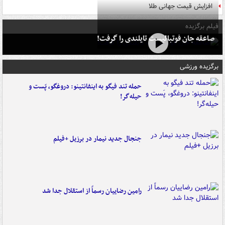
افزایش قیمت جهانی طلا
فیلم برگزیده
صاعقه جان فوتبالیست تایلندی را گرفت!
برگزیده ورزشی
حمله تند فیگو به اینفانتینو: دروغگو، پَست‌ و
حیله‌گر!
جنجال جدید نیمار در برزیل +فیلم
رامین رضاییان رسماً از استقلال جدا شد