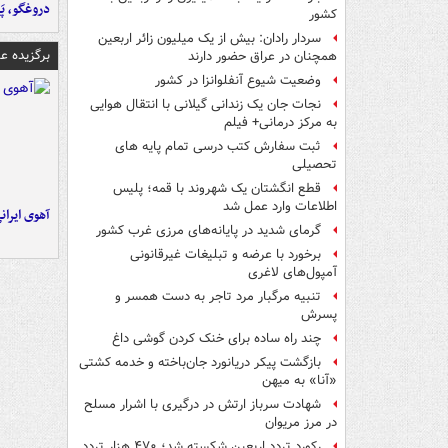
دروغگو، پَ
کشور
سردار رادان: بیش از یک میلیون زائر اربعین
برگزیده 
همچنان در عراق حضور دارند
وضعیت شیوع آنفلوانزا در کشور
نجات جان یک زندانی گیلانی با انتقال هوایی
به مرکز درمانی+ فیلم
ثبت سفارش کتب درسی تمام پایه های
تحصیلی
قطع انگشتان یک شهروند با قمه؛ پلیس
اطلاعات وارد عمل شد
آهوی ایران
گرمای شدید در پایانه‌های مرزی غرب کشور
برخورد با عرضه و تبلیغات غیرقانونی
آمپول‌های لاغری
تنبیه مرگبار مرد تاجر به دست همسر و
پسرش
چند راه‌ ساده برای خنک کردن گوشی داغ
بازگشت پیکر دریانورد جان‌باخته و خدمه کشتی
«آنا» به میهن
شهادت سرباز ارتش در درگیری با اشرار مسلح
در مرز مریوان
رکورد تردد اربعین شکسته شد؛ ۴۷۰ هزار تردد