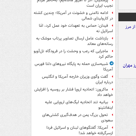
پزشکیان: اگر تا امروز مانده‌ایم، به‌خاطر مردم
نجیب ایران است
ادامه ناامنی و خشونت در آمریکا؛ چندین کشته
در کارولینای شمالی
فیدان: حماس به تعهدات خود عمل کرد، امّا
اسرائیل نه
بازداشت عامل ارسال تصاویر پرتاب موشک به
رسانه‌های معاند
ماجرایی که رعب و وحشت را در فرودگاه تل‌آویو
حاکم کرد
شبیه‌سازی حمله به پایگاه نیروهای دلتا فورس
ز مهران
آمریکا
گفت وگوی وزیران خارجه آمریکا و انگلیس
درباره ایران
ماکرون: اتحادیه اروپا فشار بر روسیه را افزایش
خواهد داد
بیانیه تند اتحادیه لیگ‌های اروپایی علیه
اینفانتینو
تحول بزرگ یمن در هدف‌گیری کشتی‌های
سعودی
آمریکا: گفتگوهای لبنان و اسرائیل فردا
ازسرگرفته خواهد شد!