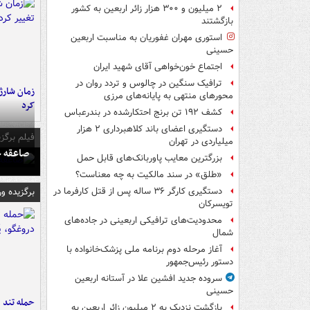
۲ میلیون و ۳۰۰ هزار زائر اربعین به کشور
بازگشتند
استوری مهران غفوریان به مناسبت اربعین
حسینی
اجتماع خون‌خواهی آقای شهید ایران
ترافیک سنگین در چالوس و تردد روان در
زمان شارژ 
محورهای منتهی به پایانه‌های مرزی
کرد
کشف ۱۹۲ تن برنج احتکارشده در بندرعباس
دستگیری اعضای باند کلاهبرداری ۲ هزار
فیلم برگزی
میلیاردی در تهران
صاعقه ج
بزرگترین معایب پاوربانک‌های قابل حمل
«طلق» در سند مالکیت به چه معناست؟
برگزیده و
دستگیری کارگر ۳۶ ساله پس از قتل کارفرما در
تویسرکان
محدودیت‌های ترافیکی اربعینی در جاده‌های
شمال‌
آغاز مرحله دوم برنامه ملی پزشک‌خانواده با
دستور رئیس‌جمهور
سروده جدید افشین علا در آستانه اربعین
حسینی
حمله تند ف
بازگشت نزدیک به ۲ میلیون زائر اربعین به