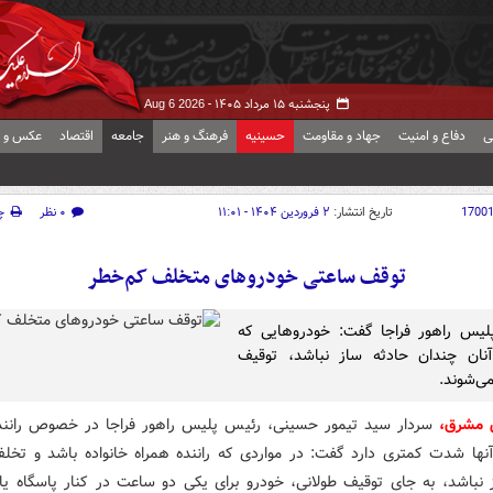
پنجشنبه ۱۵ مرداد ۱۴۰۵ -
Aug 6 2026
ی
دفاع و امنیت
جهاد و مقاومت
حسینیه
فرهنگ و هنر
جامعه
اقتصاد
عکس و ف
1700
تاریخ انتشار:
۲ فروردین ۱۴۰۴ - ۱۱:۰۱
۰ نظر
چ
توقف ساعتی خودروهای متخلف کم‌خطر
لیس راهور فراجا گفت: خودروهایی که
نان چندان حادثه ساز نباشد، توقیف
ی‌شوند.
 مشرق،
سردار سید تیمور حسینی، رئیس پلیس راهور فراجا در خصوص رانند
نها شدت کمتری دارد گفت: در مواردی که راننده همراه خانواده باشد و تخل
ز نباشد، به جای توقیف طولانی، خودرو برای یکی دو ساعت در کنار پاسگاه یا 