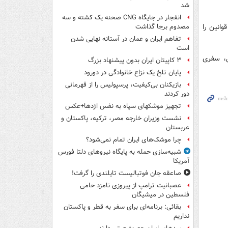
شد
انفجار در جایگاه CNG صحنه یک کشته و سه
انین را
مصدوم برجا گذاشت
تفاهم ایران و عمان در آستانه نهایی شدن
است
ی، سفری
۳ کاپیتان ایران بدون پیشنهاد بزرگ
پایان تلخ یک نزاع خانوادگی در دورود
بازیکنان بی‌کیفیت، پرسپولیس را از قهرمانی
دور کردند
تجهیز موشکهای سپاه به نفس اژدها+عکس
نشست وزیران خارجه مصر، ترکیه، پاکستان و
عربستان
چرا موشک‌های ایران تمام نمی‌شود؟
شبیه‌سازی حمله به پایگاه نیروهای دلتا فورس
آمریکا
صاعقه جان فوتبالیست تایلندی را گرفت!
عصبانیت ترامپ از پیروزی نامزد حامی
فلسطین در میشیگان
بقائی: برنامه‌ای برای سفر به قطر و پاکستان
نداریم