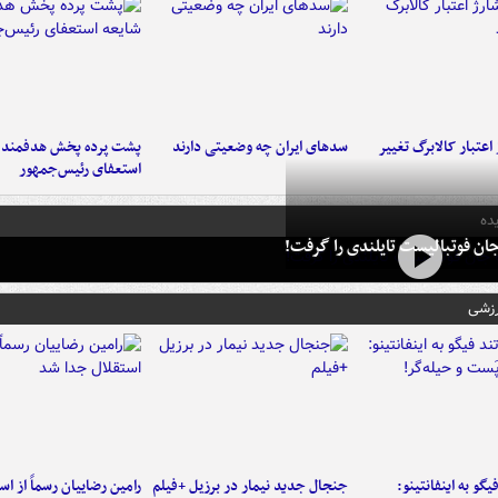
اعتبار کالابرگ تغییر
سدهای ایران چه وضعیتی دارند
پشت پرده پخش هدفمند ش
استعفای رئیس‌جمهور
ده
ان فوتبالیست تایلندی را گرفت!
رزشی
یگو به اینفانتینو:
جنجال جدید نیمار در برزیل +فیلم
رامین رضاییان رسماً از اس