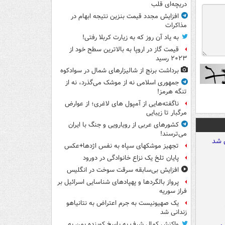
دریچه‌ای قلب
افزایش مجدد قیمت بنزین نتیجه ابهام در
مذاکرات
به یاد آن روز که به زیارت کربلا رفتی!
قیمت گاز در اروپا به بالاترین سطح خود از
۲۰۲۳ رسید
برداشت برنج از شالیزارهای شمال در سوادکوه
جمهوری اسلامی نه از موشک می‌گذرد، نه از
تنگه هرمز!
ناگفته‌هایی از آمپول های لاغری؛ از عوارض
مرگبار تا زیبایی
کشورهای عربی از رویارویی و جنگ با ایران
می‌ترسند!
تجهیز موشکهای سپاه به نفس اژدها+عکس
پایان تلخ یک نزاع خانوادگی در دورود
افزایش بی‌سابقه سرقت سوخت در انگلیس
پرواز بالگردها و پهپادهای شناسایی اسرائیل بر
فراز سوریه
یک صهیونیست به جرم اعتراض به نتانیاهو
زندانی شد
واکنش کمال شرف به پاسخ کوبنده یمن به