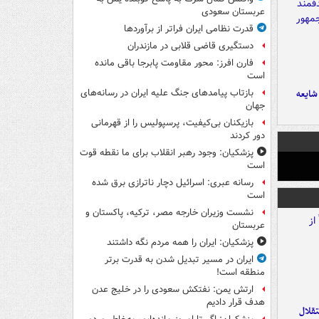
عربستان سعودی
قدرت نظامی ایران فراتر از برآوردها
دستگیری قاضی قلابی در مازندران
فارن افرز: محور مقاومت پابرجا باقی مانده
است
ایعه
بازتاب پیامدهای جنگ علیه ایران در رسانه‌های
جهان
بازیکنان بی‌کیفیت، پرسپولیس را از قهرمانی
دور کردند
پزشکیان: وجود رهبر انقلاب برای ما نقطه قوت
است
رسانه عبری: اسرائیل دچار ناترازی برق شده
است
نشست وزیران خارجه مصر، ترکیه، پاکستان و
عربستان
پزشکیان: ایران را همه مردم نگه داشتند
ایران در مسیر تبدیل شدن به قدرت برتر
منطقه است!
ارتش یمن: نفتکش سعودی را در خلیج عدن
هدف قرار دادیم
تقلال