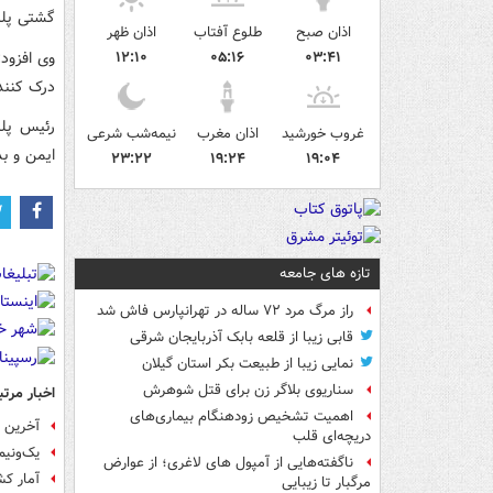
گشتی پل
اذان صبح
طلوع آفتاب
اذان ظهر
وی افزود
۱۲:۱۰
۰۵:۱۶
۰۳:۴۱
درک کنند 
رئیس پلی
غروب خورشید
اذان مغرب
نیمه‌شب شرعی
ایمن و بد
۲۳:۲۲
۱۹:۲۴
۱۹:۰۴
تازه های جامعه
راز مرگ مرد ۷۲ ساله در تهرانپارس فاش شد
قابی زیبا از قلعه بابک آذربایجان شرقی
نمایی زیبا از طبیعت بکر استان گیلان
سناریوی بلاگر زن برای قتل شوهرش
اخبار مرتب
اهمیت تشخیص زودهنگام بیماری‌های
آخرین 
دریچه‌ای قلب
یک‌ونیم
ناگفته‌هایی از آمپول های لاغری؛ از عوارض
آمار کشته
مرگبار تا زیبایی