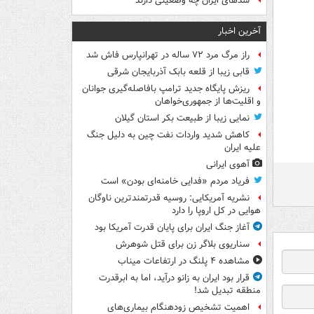
سدهای ایران چه وضعیتی دارند
آخرین اخبار
راز مرگ مرد ۷۲ ساله در تهرانپارس فاش شد
قابی زیبا از قلعه بابک آذربایجان شرقی
ریزش پایگاه جدید ترامپ بافاصله‌گیری جوانان
و اقلیت‌ها از جمهوری‌خواهان
نمایی زیبا از طبیعت بکر استان گیلان
کاهش شدید واردات نفت چین به دلیل جنگ
علیه ایران
آهوی ایرانی
فریاد مردم «فدایی خامنه‌ای بودن» است
نشریه آمریکایی: روسیه قدرتمندترین ناوگان
هوایی در کل اروپا را دارد
آغاز جنگ ایران برای پایان قدرت آمریکا بود
سناریوی بلاگر زن برای قتل شوهرش
مشاهده ۴ پلنگ در ارتفاعات میناب
قرار بود ایران به زانو درآید، اما به ابرقدرت
منطقه تبدیل شد!
اهمیت تشخیص زودهنگام بیماری‌های