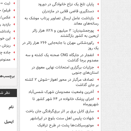
ثبت ۱۲۰۰۰ تخلف حادثه‌ساز در دومین روز فروردین در تهران
پایان تلخ یک نزاع خانوادگی در دورود
فیلم/ 
دستگیری قاضی قلابی در مازندران
عکس/ با
بازداشت عامل ارسال تصاویر پرتاب موشک به
رسانه‌های معاند
بازدید 
پورجمشیدیان: ۲ میلیون و ۸۲۸ هزار زائر
یادداشت
اربعین به کشور بازگشتند
این خود
رکوردشکنی مهران با جابه‌جایی ۲۶۶ هزار زائر در
ریزش سن
یک روز
جاده چ
انفجار در جایگاه CNG صحنه یک کشته و سه
ممنوعیت
مصدوم برجا گذاشت
جزئیات برگزاری امتحانات نهایی معوق در
استان‌های جنوبی
برچسب‌ها
تصادف مرگبار در محور اهواز–شوش ۲ کشته
بر جای گذاشت
آخرین وضعیت مصدومان شهرک شمس‌آباد
نظر شم
اجرای پزشک خانواده در ۶۴ شهر کشور تا
شهریورماه
نام
سارق کابل برق بر اثر برق‌گرفتگی جان باخت
شهادت پلیس اهل سنت بلوچ در ایرانشهر
ایمیل
موتورسیکلت‌ها پشت درِ طرح ترافیک