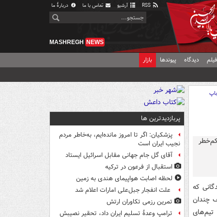
RSS
آرشیو
تماس با ما
دربارهٔ ما
MASHREGH
NEWS
یلم
دیدگاه
پیوندها
بازار
اپ
پربازدیدترین ها
پزشکیان: اگر تا امروز مانده‌ایم، به‌خاطر مردم
نجیب ایران است
آقای گل جام جهانی مقابل اسرائیل ایستاد
استقبال از فرعون در ترکیه
لحظه اصابت هواپیمای هندی به زمین
گانی که
علت انفجار جبل‌علی امارات اعلام شد
ف چندان
تمرین رزمی تکاوران ارتش
تیم‌های
ترامپ وعدۀ تسلیم ایران داد، تحقیر نصیبش