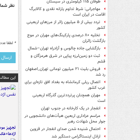
طوفان ۱۱۵ کیلومتری در سیستان
نظر شما 
مهاجرانی: شرط تداوم یارانه نقدی و کالابرگ
اقامت در ایران است
تردد بیش از ۵ میلیون زائر از مرزهای اربعینی
کشور
تخلیه ۸۰ درصدی پارکینگ‌های مهران در موج
بازگشت زائران
*
لطفا عدد م
بازگشایی جاده چالوس و آزادراه تهران–شمال
ثبت دو زمین‌لرزه پیاپی در شرق هرمزگان و
قشم
فروش بلیت ۲۱ میلیون تومانی تهران_اصفهان
رد شد
این مطالب
اتصال ریلی کرمانشاه به بغداد افق تازه‌ای برای
غرب کشور
مهران همچنان پرترددترین گذرگاه اربعینی
است
انفجار در یک کارخانه در جنوب تهران
مراسم عزاداری اربعینِ هیأت‌های دانشجویی در
جوار محل شهادت رهبر
تجهیز موش
احتمال شنیده شدن صدای انفجار در قزوین
اژدها+عک
اراذل اینستاگرامی دستگیر شد