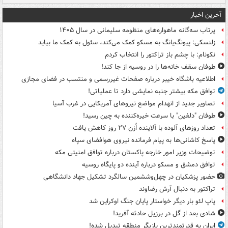
آخرین اخبار
پرتاب سه‌گانه ماهواره‌های منظومه سلیمانی در سال ۱۴۰۵
زلنسکی: پیونگ‌یانگ به مسکو کمک می‌کند، سئول به کمک ما بیاید
نکونام: با چشم باز تراکتور را انتخاب کردم
طوفان سقف خانه‌ها را در روسیه از جا ‌کند!
اطلاعیه باشگاه خیبر درباره صفحات غیررسمی و منتسب در فضای مجازی
توافق مکه بیشتر جنبه نمایشی دارد تا عملیاتی!
تصاویر جدید از انهدام مواضع نیروهای آمریکایی در غرب آسیا
طوفان "دلفین" با سرعت خیره‌کننده به چین رسید!
تعداد روزهای آلوده با آلاینده اُزن ۲۷ روز کاهش یافت
پاسخ کاشانی‌ها به پیام فرمانده نیروی هوافضای سپاه
توضیحات وزیر امور خارجه پاکستان درباره توافق امنیتی مکه
توافق دمشق و مسکو درباره آینده دو پایگاه روسیه
حضور پزشکیان در چهل‌وششمین سالگرد تشکیل جهاد دانشگاهی
تراکتور به دنبال آرش رضاوند
پاپ لئو بار دیگر خواستار پایان جنگ اوکراین شد
شادی بعد از گل در برزیل حادثه آفرید!
ایران به قدرتمندترین بازیگرِ منطقه تبدیل شده!