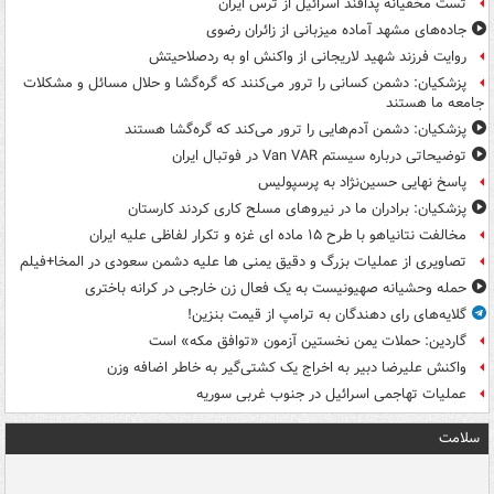
تست مخفیانه پدافند اسرائیل از ترس ایران
جاده‌های مشهد آماده میزبانی از زائران رضوی
روایت فرزند شهید لاریجانی از واکنش او به ردصلاحیتش
پزشکیان: دشمن کسانی را ترور می‌کنند که گره‌گشا و حلال مسائل و مشکلات
جامعه ما هستند
پزشکیان: دشمن آدم‌هایی را ترور می‌کند که گره‌گشا هستند
توضیحاتی درباره سیستم Van VAR در فوتبال ایران
پاسخ نهایی حسین‌نژاد به پرسپولیس
پزشکیان: برادران ما در نیروهای مسلح کاری کردند کارستان
مخالفت نتانیاهو با طرح ۱۵ ماده ای غزه و تکرار لفاظی علیه ایران
تصاویری از عملیات بزرگ و دقیق یمنی ها علیه دشمن سعودی در المخا+فیلم
حمله وحشیانه صهیونیست به یک فعال زن خارجی در کرانه باختری
گلایه‌های رای دهندگان به ترامپ از قیمت بنزین!
گاردین: حملات یمن نخستین آزمون «توافق مکه» است
واکنش علیرضا دبیر به اخراج یک کشتی‌گیر به خاطر اضافه وزن
عملیات تهاجمی اسرائیل در جنوب غربی سوریه
سلامت