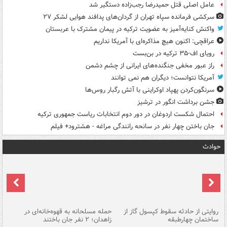
عامل اصلی قتل حمیدرضا رجب‌زاده دستگیر شد
سرکشی فرمانده سپاه تهران از گردان‌های پدافند هوایی لشکر ۲۷
واکنش کنایه‌آمیز به عضویت ترکیه در پیمان مشترک با عربستان
عراقچی: اکنون هیچ مذاکره‌ای با آمریکا نداریم
رویای اف-۳۵ ترکیه در بن‌بست
راز عبور مخفی جنگنده‌های ایرانی از چشم دشمن
آمریکا نتوانست؛ دیگران هم نمی توانند
سرنگون‌کردن پهپاد اوکراینی با آتش رگبار روس‌ها
جشن برداشت انگور در ترشیز
احتمال شکست اردوغان در دور دوم انتخابات ریاست جمهوری ترکیه
جان باختن چهار نفر در سانحه رانندگی مراغه - هشترود+ فیلم
حوادث
روایتی از حادثه سقوط کپسول گاز از
حمله مسلحانه به قهوه‌خانه‌ای در
عا
ساختمان چهارطبقه
زاهدان؛ ۲ نفر جان باختند
دس