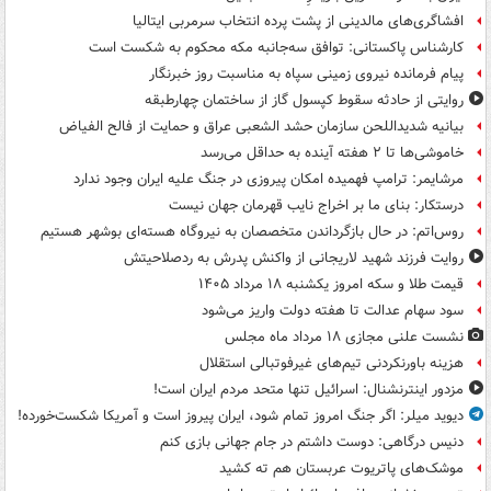
افشاگری‌های مالدینی از پشت پرده انتخاب سرمربی ایتالیا
کارشناس پاکستانی: توافق سه‌جانبه مکه محکوم به شکست است
پیام فرمانده نیروی زمینی سپاه به مناسبت روز خبرنگار
روایتی از حادثه سقوط کپسول گاز از ساختمان چهارطبقه
بیانیه شدیداللحن سازمان حشد الشعبی عراق و حمایت از فالح الفیاض
خاموشی‌ها تا ۲ هفته آینده به حداقل می‌رسد
مرشایمر: ترامپ فهمیده امکان پیروزی در جنگ علیه ایران وجود ندارد
درستکار: بنای ما بر اخراج نایب قهرمان جهان نیست
روس‌اتم: در حال بازگرداندن متخصصان به نیروگاه هسته‌ای بوشهر هستیم
روایت فرزند شهید لاریجانی از واکنش پدرش به ردصلاحیتش
قیمت طلا و سکه امروز یکشنبه ۱۸ مرداد ۱۴۰۵
سود سهام عدالت تا هفته دولت واریز می‌شود
نشست علنی مجازی ۱۸ مرداد ماه مجلس
هزینه باورنکردنی تیم‌های غیرفوتبالی استقلال
مزدور اینترنشنال: اسرائیل تنها متحد مردم ایران است!
دیوید میلر: اگر جنگ امروز تمام شود، ایران پیروز است و آمریکا شکست‌خورده!
دنیس درگاهی: دوست داشتم در جام جهانی بازی کنم
موشک‌های پاتریوت عربستان هم ته‌ کشید