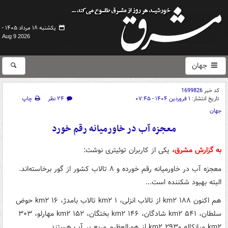
یکشنبه ۱۸ مرداد ۱۴۰۵ -
Aug 9 2026
جهان
کد خبر
1699826
تاریخ انتشار:
۱ فروردین ۱۴۰۴ - ۰۷:۴۵
۲۴ نظر
چاپ
جهان
معجزه آب در خاورمیانه رقم خورد
به گزارش مشرق،
یکی از کاربران توئیتری نوشت:
معجزه آب در خاورمیانه رقم خورده و ۸ تالاب کشور از گور برخاسته‌اند.
البته بهبود شکننده است...
هم اکنون ۱۸۸ km۲ از تالاب انزلی، ۱ km۲ تالاب بامدژ، ۱۶ km۲ حوض
سلطان، ۵۴۱ km۲ شادگان، ۱۴۶ km۲ بختگان، ۱۵۲ km۲ مهارلو، ۳۰۳
km۲ میانکاله و۲۹۳ km۲ از هورالعظیم مربع پر آب هستند.