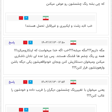
که چی بشه رنگ چشمشون رو عوض میکنن
0
1
خب لابد زشت و ایکبیری و غیرقابل تحمل هستند!
پاسخ
۱۲:۵۰ - ۱۴۰۳/۱۲/۱۳
0
1
مگه داریم؟؟؟مگه میشه؟؟؟خب اگه خدا میخواست که اینکارومیکرد!!!
همه ی رنگ چشم ها قشنگ هستند. پس چرا عده ای نادان ناشکری
میکنن ومیخوان دستکاریش کنن وبجای خودواقعیشون یکی دیگه باشن
وازهویتشون فرار کنن؟؟؟
پاسخ
۱۲:۵۴ - ۱۴۰۳/۱۲/۱۳
0
1
یعنی میخوان با تغییررنگ چشمشون دیگران را فریب داده و خودشون را
غالب کنن؟؟؟
0
1