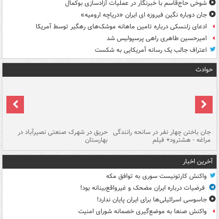
شوخی حاج‌قاسم با خبرنگار در عملیات آزادسازی بوکمال
جان دوباره نگین فیروزه ای ایران «دریاچه ارومیه»
ادعای زلنسکی درباره تامین ماهانه موشک‌های رهگیر توسط آمریکا
امیرحسین طاهری راهی پرسپولیس شد
اعتراف جالب یک رسانه آمریکایی به شکست
حوادث
جان باختن چهار نفر در سانحه رانندگی
حریق در شهرک صنعتی نصیرآباد در
حر
مراغه - هشترود+ فیلم
بهارستان
فی
آخرین اخبار
واکنش کارتونیست سوری به توافق مکه
فرضیات درباره ایران مضحک و غیرواقع‌بینانه بود!
جاسوسی اسرائیلی‌ها برای ایران پایان ندارد!
واکنش صنعا به موضع‌گیری خصمانه شورای امنیت