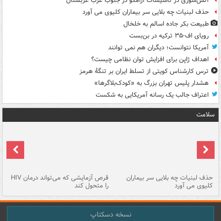
آتش‌سوزی در تأسیسات آرامکو در جنوب غرب عربستان
حذف لبنیات چه بلایی سر بیماران کلیوی می آورد
طبیعت بکر جاده اسالم به خلخال
رویای اف-۳۵ ترکیه در بن‌بست
آمریکا نتوانست؛ دیگران هم نمی توانند
اهداف ژاپن برای افزایش توان نظامی چیست؟
ترس کارشناس کویتی از تسلط ایران بر تنگۀ هرمز
هشدار پلیس تهران بزرگ به «کودک‌بلاگرها»
اعتراف جالب یک رسانه آمریکایی به شکست
سلامت
حذف لبنیات چه بلایی سر بیماران
قرص آزمایشی که می‌تواند درمان HIV
عل
کلیوی می آورد
را متحول کند
قل
نسخه دسکتاپ