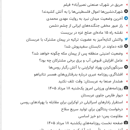
حریق در شهرک صنعتی نصیرآباد+ فیلم
شهرک‌نشین‌ها اموال فلسطینی‌ها را به آتش کشیدند!
آخرین وضعیت میدان نبرد به روایت مهدی محمدی
راز عبور مخفی جنگنده‌های ایرانی از چشم دشمن
نقشه راه ۱۵ ماده‌ای صلح غزه در بن‌بست
واکنش کنایه‌آمیز به عضویت ترکیه در پیمان مشترک با عربستان
قله دماوند در تابستان سفیدپوش شد!
وضعیت امنیتی منطقه پس از پیمان مکه چگونه خواهد شد؟
عامل افزایش قبوض آب و برق برخی مشترکان چه بود؟
سرنگون‌کردن پهپاد اوکراینی با آتش رگبار روس‌ها
افشاگری روزنامه عبری درباره بدرفتاری‌های همسر نتانیاهو
هشدار صنعا به عربستان: وقت تلف نکنید
روزنامه‌های ورزشی امروز یک‌شنبه ۱۸ مرداد ۱۴۰۵
دیوار طارمی جلوی عربستان
استقرار رادارهای اسرائیلی در اوکراین برای مقابله با پهپادهای روسی
درخواست پنتاگون برای تولید سریع سلاح
مقاومت یمن؛ دو خیز اساسی
صفحه نخست روزنامه‌های یکشنبه ۱۸ مرداد ۱۴۰۵