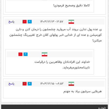
کاملا دقیق وصحیح فرمودی!
پاسخ
۱۲:۵۷ - ۱۴۰۳/۱۲/۱۳
0
1
ی عده پول ندارن بروند آب مروارید چشمشون را درمان کنن و دارن
کورمیشن و عده ای از خدابی خبر پولهای کلان خرج تغییررنگ چشمشون
میکنن!
0
1
خداوند این افرادنادان وظاهربین را درقیامت
نابینامحشورمیفرماید.
پاسخ
۰۸:۵۲ - ۱۴۰۳/۱۲/۱۵
0
1
هربلایی سرشون بیاد به جهنم
خودرو