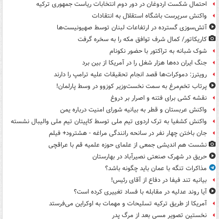
احتمال شکست اردوغان در دور دوم انتخابات ریاست جمهوری ترکیه
واکنش سرپرست باشگاه استقلال به انتقادات
آتش‌سوزی گسترده در ارتفاعات لبنان توسط صهیونیست‌ها
کاریکاتور/ کمال شرف توافق مکه را به سخره گرفت
شوک شبانه به تراکتور با حضور نکونام
جنگ ایران ده‌ها هزار شغل را در آمریکا از بین برد
رویترز: دموکرات‌ها قصد انجام تحقیقات علیه ترامپ را دارند
پرتاب تخم‌مرغ به سمت نخست‌وزیر کوزوو در وسط پارلمان!
نقشه کشی برای فتنه و اصرار بر دروغ
واکنش عربستان و قطر به بیانیه شورای امنیت درباره یمن
واکنش کشفیا به ترک اردوی تیم ملی توسط کاپیتان تیم ملی والیبال نشسته
جان باختن چهار نفر در سانحه رانندگی مراغه - هشترود+ فیلم
نشست هم اندیشی جمعی از علمای حوزه علمیه قم با عراقچی
حریق در شهرک صنعتی نصیرآباد در بهارستان
مذاکرات تنگه با عمان باید چگونه باشد؟
بیانیه تند فیفا در دفاع از آقای رئیس!
آیا روند عدلیه در مقابله با فساد تغییری کرده است؟
آمریکا از طریق ترکیه تسلیحات و مهمات به اوکراین می‌فرستد
نخستین تصویر مسی بعد از مرگ پدر