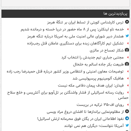
پربازدیدترین ها
ترس کارشناس کویتی از تسلط ایران بر تنگۀ هرمز
خدمه ناو لینکلن: پس از ۸ ماه حضور در دریا خسته و درمانده‌ شدیم
هشدار دبیر شورای عالی امنیت ملی به امریکا درباره تنگه هرمز
تشکیل تیم کارآگاهان زبده برای دستگیری عاملان قتل رجب‌زاده
شکار تمساح در مالزی
مجتبی جباری تیم جدیدش را انتخاب کرد
طبیعت بکر جاده اسالم به خلخال
توضیحات معاون امنیتی و انتظامی وزیر کشور درباره قتل حمیدرضا رجب زاده
هافبک آلومینیوم پرسپولیسی شد
فیدان: ایران هدف پیمان دفاعی مکه نیست
روایت رسانه اسرائیلی از فشار واشنگتن بر تل‌آویو برای آتش‌بس و خلع سلاح
حماس
رویای اف-۳۵ ترکیه در بن‌بست
از مظلوم‌نمایی براندازها تا افشای دروغ مراد ویسی
نفوذ اطلاعاتی ایران در یگان فوق محرمانه ارتش اسرائیل!
آمریکا نتوانست؛ دیگران هم نمی توانند