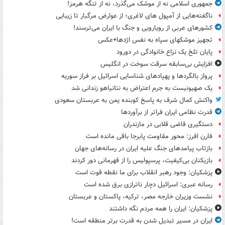
جمهوری اسلامی نه از موشک می‌گذرد، نه از تنگه هرمز!
ناگفته‌هایی از آمپول های لاغری؛ از عوارض مرگبار تا زیبایی
کشورهای عربی از رویارویی و جنگ با ایران می‌ترسند!
تجهیز موشکهای سپاه به نفس اژدها+عکس
پایان تلخ یک نزاع خانوادگی در دورود
افزایش بی‌سابقه سرقت سوخت در انگلیس
پرواز بالگردها و پهپادهای شناسایی اسرائیل بر فراز سوریه
یک صهیونیست به جرم اعتراض به نتانیاهو زندانی شد
واکنش کمال شرف به پاسخ کوبنده یمن به عربستان سعودی
قدرت نظامی ایران فراتر از برآوردها
دستگیری قاضی قلابی در مازندران
فارن افرز: محور مقاومت پابرجا باقی مانده است
بازتاب پیامدهای جنگ علیه ایران در رسانه‌های جهان
بازیکنان بی‌کیفیت، پرسپولیس را از قهرمانی دور کردند
پزشکیان: وجود رهبر انقلاب برای ما نقطه قوت است
رسانه عبری: اسرائیل دچار ناترازی برق شده است
نشست وزیران خارجه مصر، ترکیه، پاکستان و عربستان
پزشکیان: ایران را همه مردم نگه داشتند
ایران در مسیر تبدیل شدن به قدرت برتر منطقه است!