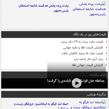
پشت پرده پخش هدفمند شایعه استعفای
رئیس‌جمهور
قیمت‌های روز در یک نگاه
قیمت نفت برنت به ۷۹ دلار رسید
افزایش قیمت طلا و نقره جهانی
قیمت نفت ۵ درصد کاهش یافت
رشد آرام دلار ادامه دارد
افزایش قیمت جهانی طلا
فیلم برگزیده
صاعقه جان فوتبالیست تایلندی را گرفت!
برگزیده ورزشی
حمله تند فیگو به اینفانتینو: دروغگو، پَست‌ و
حیله‌گر!