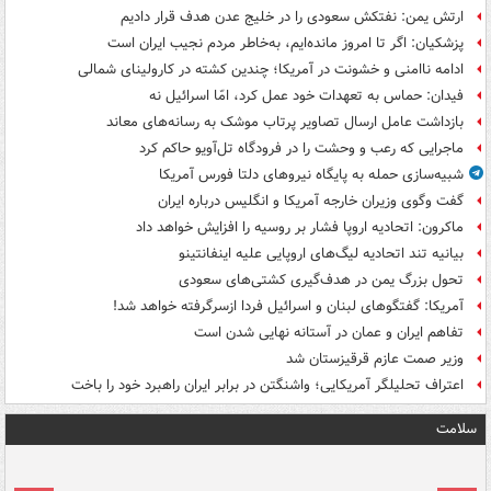
ارتش یمن: نفتکش سعودی را در خلیج عدن هدف قرار دادیم
پزشکیان: اگر تا امروز مانده‌ایم، به‌خاطر مردم نجیب ایران است
ادامه ناامنی و خشونت در آمریکا؛ چندین کشته در کارولینای شمالی
فیدان: حماس به تعهدات خود عمل کرد، امّا اسرائیل نه
بازداشت عامل ارسال تصاویر پرتاب موشک به رسانه‌های معاند
ماجرایی که رعب و وحشت را در فرودگاه تل‌آویو حاکم کرد
شبیه‌سازی حمله به پایگاه نیروهای دلتا فورس آمریکا
گفت وگوی وزیران خارجه آمریکا و انگلیس درباره ایران
ماکرون: اتحادیه اروپا فشار بر روسیه را افزایش خواهد داد
بیانیه تند اتحادیه لیگ‌های اروپایی علیه اینفانتینو
تحول بزرگ یمن در هدف‌گیری کشتی‌های سعودی
آمریکا: گفتگوهای لبنان و اسرائیل فردا ازسرگرفته خواهد شد!
تفاهم ایران و عمان در آستانه نهایی شدن است
وزیر صمت عازم قرقیزستان شد
اعتراف تحلیلگر آمریکایی؛ واشنگتن در برابر ایران راهبرد خود را باخت
سلامت