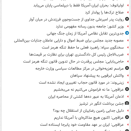
اولیانوف: بحران ایران-آمریکا فقط با دیپلماسی پایان می‌یابد
صلاح ترک‌ها را پولدار کرد
روایت پدر امیرعلی جداوی از جست‌وجوی فرزندش در میان آوار
وزیر کشور: جامعه بدون رسانه مفهومی ندارد
جدی‌ترین تقابل نظامی آمریکا از زمان جنگ جهانی
مصوبه جدید مجلس برای ضبط اموال و دارایی عاملان جنایات بین‌المللی
سخنگوی سپاه: راهبرد فعلی ما حفظ تنگه هرمز است
ضرب‌الاجل رئیس کل دادگستری تهران برای نظارت بر قیمت‌ها
حاجی‌بابایی: مجلس پرقدرت در حال تدوین قانون تنگه هرمز است
مراسم تعزیه‌خوانی در مرکز مطالعات سیاسی وزارت خارجه
واکنش ابرقویی به پیشنهاد سپاهان
زینی‌وند: در مورد قانون حجاب تغییری ایجاد نشده است
عراقچی: ما نه فراموش می‌کنیم نه می‌بخشیم
اذعان آمریکا به عبور ده‌ها کشتی از محاصره ایران
جشن برداشت انگور در ترشیز
دلیل جدایی رامین رضاییان از استقلال چه بود؟
عراقچی: اکنون هیچ مذاکره‌ای با آمریکا نداریم
عراقچی: ایران بر عهد مقاومت خود پابرجا ایستاده است