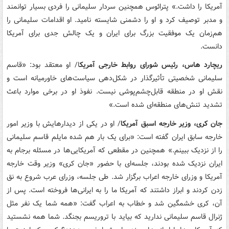
آمریکا را داشت.» پترائوس همچنین سردار سلیمانی را فردی بسیار توانمند
و مدبر توصیف کرد و او را دشمنی شایسته نامید. او اقدامات سلیمانی را
هم‌زمان یک موفقیت بزرگ برای ایران و یک چالش جدی برای آمریکا
دانست.
ریچارد هاس، رئیس شورای روابط خارجی آمریک
ا/ او معتقد بود: «قاسم
سلیمانی شخصیتی تأثیرگذار در شکل‌دهی سیاست‌های خاورمیانه است و
نقش او در منطقه قابل‌چشم‌پوشی نیست. نفوذ او در برخی موارد باعث
تشدید تنش‌های منطقه‌ای شده است.»
جان کری، وزیر خارجه اسبق آمریکا
/ او در یکی از دیدارهایش با وزیر امور
خارجه سابق ایران گفته است: «برای یک بار هم شده مایلم قاسم سلیمانی
را از نزدیک ببینم.» همچنین در مقطعی که آمریکایی‌ها در مسئله برجام به
ایران نزدیک شده بودند، جلسه‌ای با حضور «جان کری» وزیر وقت خارجه
آمریکا و وزرای خارجه اعراب برگزار شد. طی جلسه، وزرای عرب شروع به نق
زدن کردند و ابراز داشتند که آمریکا ما را به ایرانی‌ها فروخته است. پس از
آن، کری خشمگین شد و خطاب به اعراب گفت: «همه شما یک نفر مثل
ژنرال قاسم سلیمانی ندارید که بیاید با تروریسم بجنگد. شما همه نشستید