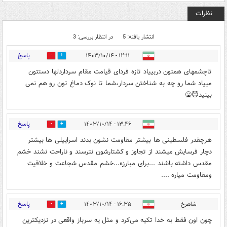
نظرات
انتشار یافته: 5
در انتظار بررسی: 3
پاسخ
۱۲:۱۱ - ۱۴۰۳/۱۰/۱۴
0
18
تاچشمهای همتون دربییاد تازه فردای قیامت مقام سرداردلها دستتون
مییاد شما رو چه به شناختن سردار،شما تا نوک دماغ تون رو هم نمی
بینید😈🤮
پاسخ
۱۳:۴۶ - ۱۴۰۳/۱۰/۱۴
0
0
هرچقدر فلسطینی ها بیشتر مقاومت نشون بدند اسراییلی ها بیشتر
دچار فرسایش میشند از تجاوز و کشتارشون نترسند و ناراحت نشند خشم
مقدس داشته باشند ...برای مبارزه...خشم مقدس شجاعت و خلاقیت
ومقاومت میاره ....
پاسخ
شاهرخ
۱۶:۳۵ - ۱۴۰۳/۱۰/۱۴
0
2
چون اون فقط به خدا تکیه می‌کرد و مثل یه سرباز واقعی در نزدیکترین