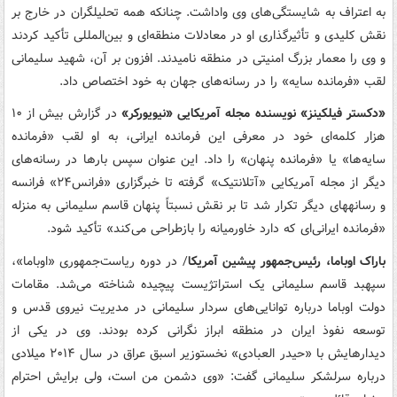
به اعتراف به شایستگی‌های وی واداشت. چنانکه همه تحلیلگران در خارج بر
نقش کلیدی و تأثیرگذاری او در معادلات منطقه‌ای و بین‌المللی تأکید کردند
و وی را معمار بزرگ امنیتی در منطقه نامیدند. افزون بر آن،‌ شهید سلیمانی
لقب «فرمانده سایه» را در رسانه‌های جهان به خود اختصاص داد.
«دکستر فیلکینز» نویسنده مجله آمریکایی «نیویورکر»
در گزارش بیش از ۱۰
هزار کلمه‌ای خود در معرفی این فرمانده ایرانی، به او لقب «فرمانده
سایه‌ها» یا «فرمانده پنهان» را داد. این عنوان سپس بارها در رسانه‌های
دیگر از مجله آمریکایی «آتلانتیک» گرفته تا خبرگزاری «فرانس۲۴» فرانسه
و رسانه‎های دیگر تکرار شد تا بر نقش نسبتاً پنهان قاسم سلیمانی به منزله
«فرمانده ایرانی‌ای که دارد خاورمیانه را بازطراحی می‌کند» تأکید شود.
باراک اوباما، رئیس‌جمهور پیشین آمریکا
/ در دوره ریاست‌جمهوری «اوباما»،
سپهبد قاسم سلیمانی یک استراتژیست پیچیده شناخته می‌شد. مقامات
دولت اوباما درباره توانایی‌های سردار سلیمانی در مدیریت نیروی قدس و
توسعه نفوذ ایران در منطقه ابراز نگرانی کرده بودند. وی در یکی از
دیدارهایش با «حیدر العبادی» نخست‎وزیر اسبق عراق در سال ۲۰۱۴ میلادی
درباره سرلشکر سلیمانی گفت: «وی دشمن من است، ولی برایش احترام