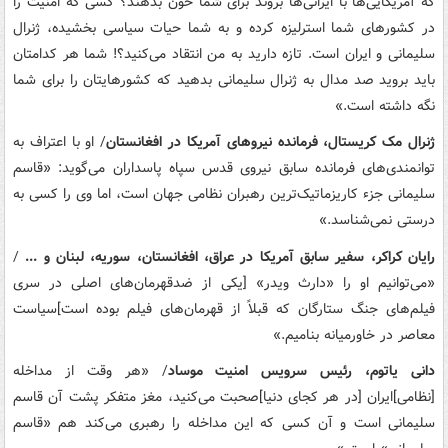
که آمریکایی‌ها با ایرانی‌ها بروند برای شما خون بدهند؟ کسی که امنیت را
در کشورهای شما استرلیزه کرده و به شما حیات سیاسی بخشیده، ژنرال
سلیمانی و ایران است. تازه دارید به من انتقاد می‌کنید؟! شما هر کدام‎تان
باید بروید صد مدال به ژنرال سلیمانی بدهید که کشورهای‎تان را برای شما
نگه داشته است.»
ژنرال مک کریستال، فرمانده نیروهای آمریکا در افغانستان
/ او با اعتراف به
توانمندی‌های فرمانده سابق نیروی قدس سپاه پاسداران می‌گوید: «قاسم
سلیمانی جزء کاریزماتیک‌ترین رهبران نظامی جهان است، اما وی را کسی به
درستی نمی‌شناسد.»
رایان کراکر، سفیر سابق آمریکا در عراق، افغانستان، سوریه، لبنان و ...
/
«می‌توانیم او را «دارث ویدر» [یکی از ضدقهرمان‌های اصلی در سری
فیلم‌های جنگ ستارگان که قبلاً از قهرمان‌های فیلم بوده است]سیاست
معاصر در خاورمیانه بنامیم.»
دانی یاتوم، رئیس سرویس امنیت موساد
/ «هر وقت از مداخله
[نظامی]ایران [در هر کجای دنیا]صحبت می‌کنید، مغز متفکر پشت آن قاسم
سلیمانی است و آن کسی که این مداخله را رهبری می‌کند هم «قاسم