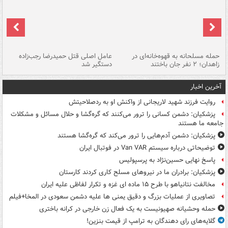
حمله مسلحانه به قهوه‌خانه‌ای در
عامل اصلی قتل حمیدرضا رجب‌زاده
گر
زاهدان؛ ۲ نفر جان باختند
دستگیر شد
نا
آخرین اخبار
روایت فرزند شهید لاریجانی از واکنش او به ردصلاحیتش
پزشکیان: دشمن کسانی را ترور می‌کنند که گره‌گشا و حلال مسائل و مشکلات
جامعه ما هستند
پزشکیان: دشمن آدم‌هایی را ترور می‌کند که گره‌گشا هستند
توضیحاتی درباره سیستم Van VAR در فوتبال ایران
پاسخ نهایی حسین‌نژاد به پرسپولیس
پزشکیان: برادران ما در نیروهای مسلح کاری کردند کارستان
مخالفت نتانیاهو با طرح ۱۵ ماده ای غزه و تکرار لفاظی علیه ایران
تصاویری از عملیات بزرگ و دقیق یمنی ها علیه دشمن سعودی در المخا+فیلم
حمله وحشیانه صهیونیست به یک فعال زن خارجی در کرانه باختری
گلایه‌های رای دهندگان به ترامپ از قیمت بنزین!