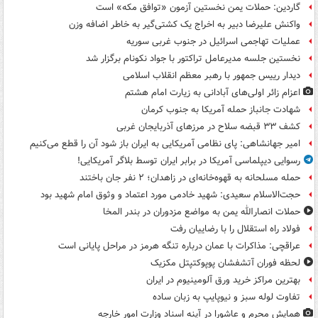
گاردین: حملات یمن نخستین آزمون «توافق مکه» است
واکنش علیرضا دبیر به اخراج یک کشتی‌گیر به خاطر اضافه وزن
عملیات تهاجمی اسرائیل در جنوب غربی سوریه
نخستین جلسه مدیرعامل تراکتور با جواد نکونام برگزار شد
دیدار رییس جمهور با رهبر معظم انقلاب اسلامی
اعزام زائر اولی‌های آبادانی به زیارت امام هشتم
شهادت جانباز حمله آمریکا به جنوب کرمان
کشف ۳۳ قبضه سلاح در مرزهای آذربایجان غربی
امیر جهانشاهی: پای نظامی آمریکایی به ایران باز شود آن را قطع می‌کنیم
رسوایی دیپلماسی آمریکا در برابر ایران توسط بلاگر آمریکایی!
حمله مسلحانه به قهوه‌خانه‌ای در زاهدان؛ ۲ نفر جان باختند
حجت‌الاسلام سعیدی: شهید خادمی مورد اعتماد و وثوق امام شهید بود
حملات انصارالله یمن به مواضع مزدوران در بندر المخا
فولاد راه استقلال را با رضاییان رفت
عراقچی: مذاکرات با عمان درباره تنگه هرمز در مراحل پایانی است
لحظه فوران آتشفشان پوپوکتپتل مکزیک
بهترین مراکز خرید ورق آلومینیوم در ایران
تفاوت لوله سبز و نیوپایپ به زبان ساده
همایش محرم و عاشورا در آینه اسناد وزارت امور خارجه