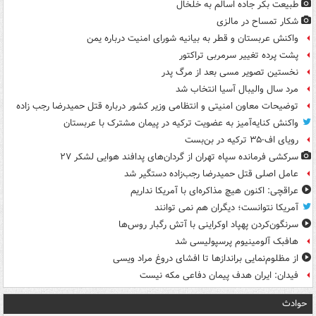
طبیعت بکر جاده اسالم به خلخال
شکار تمساح در مالزی
واکنش عربستان و قطر به بیانیه شورای امنیت درباره یمن
پشت پرده تغییر سرمربی تراکتور
نخستین تصویر مسی بعد از مرگ پدر
مرد سال والیبال آسیا انتخاب شد
توضیحات معاون امنیتی و انتظامی وزیر کشور درباره قتل حمیدرضا رجب زاده
واکنش کنایه‌آمیز به عضویت ترکیه در پیمان مشترک با عربستان
رویای اف-۳۵ ترکیه در بن‌بست
سرکشی فرمانده سپاه تهران از گردان‌های پدافند هوایی لشکر ۲۷
عامل اصلی قتل حمیدرضا رجب‌زاده دستگیر شد
عراقچی: اکنون هیچ مذاکره‌ای با آمریکا نداریم
آمریکا نتوانست؛ دیگران هم نمی توانند
سرنگون‌کردن پهپاد اوکراینی با آتش رگبار روس‌ها
هافبک آلومینیوم پرسپولیسی شد
از مظلوم‌نمایی براندازها تا افشای دروغ مراد ویسی
فیدان: ایران هدف پیمان دفاعی مکه نیست
حوادث