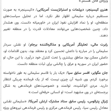
ویژه‌ای قائل هستم.»
هنری کیسینجر، دیپلمات و استراتژیست آمریکایی
/ «کیسینجر» به صورت
مستقیم درباره سلیمانی اظهار نظر نکرد، اما در تحلیل سیاست‌های
منطقه‌ای، او را نماد افزایش نفوذ ایران در خاورمیانه دانست. وی هشدار
داد، چنین شخصیت‌هایی می‌توانند معادلات قدرت را در منطقه تغییر
دهند.
رابرت مالی، تحلیلگر آمریکایی و مذاکره‌کننده برجام
/ او نقش سردار
سلیمانی را در مبارزه با داعش تحسین کرد و معتقد بود، بدون اقدامات او،
داعش ممکن بود مناطق بیشتری را تحت کنترل خود درآورد. با این حال، او
حضور ایران در سوریه و عراق را چالشی برای ثبات منطقه دانست.
جان مگوایر، افسر سابق سیا
/ «یک بار با قاسم سلیمانی به طور ناخواسته
برخورد کردم. وی شبیه آن چیزی نیست که از یک فرمانده چریکی انتظار
دارید. مردی اتوکشیده، توانمند و خصوصیت‌های فرماندهی به شکل
برجسته‌ای در وی مشهود است؛ او انسانی حرفه‌ای است.»
ژنرال پترائوس، رئیس سابق ستاد مشترک ارتش آمریکا/
«سلیمانی نقشی
معادل رئیس سیا، رئیس فرماندهی مرکزی و رئیس فرماندهی نیروهای ویژه