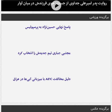
روایت پدر امیرعلی جداوی از جست‌وجوی فرزندش در میان آوار
برگزیده ورزشی
پاسخ نهایی حسین‌نژاد به پرسپولیس
مجتبی جباری تیم جدیدش را انتخاب کرد
دلیل مخالفت AFC با میزبانی آبی‌ها در عراق
برگزیده عکس