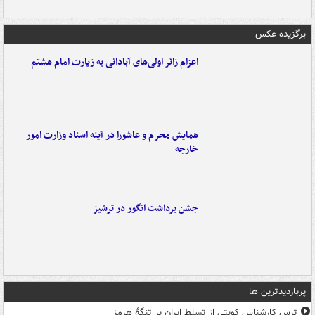
برگزیده عکس
اعزام زائر اولی‌های آبادانی به زیارت امام هشتم
همایش محرم و عاشورا در آینه اسناد وزارت امور
خارجه
جشن برداشت انگور در ترشیز
پربازدیدترین ها
ترس کارشناس کویتی از تسلط ایران بر تنگۀ هرمز