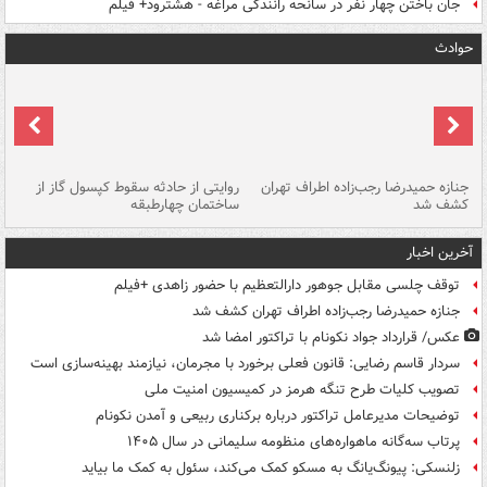
جان باختن چهار نفر در سانحه رانندگی مراغه - هشترود+ فیلم
حوادث
جنازه حمیدرضا رجب‌زاده اطراف تهران
روایتی از حادثه سقوط کپسول گاز از
حم
کشف شد
ساختمان چهارطبقه
زاهدا
آخرین اخبار
توقف چلسی مقابل جوهور دارالتعظیم با حضور زاهدی +فیلم
جنازه حمیدرضا رجب‌زاده اطراف تهران کشف شد
عکس/ قرارداد جواد نکونام با تراکتور امضا شد
سردار قاسم رضایی: قانون فعلی برخورد با مجرمان، نیازمند بهینه‌سازی است
تصویب کلیات طرح تنگه هرمز در کمیسیون امنیت ملی
توضیحات مدیرعامل تراکتور درباره برکناری ربیعی و آمدن نکونام
پرتاب سه‌گانه ماهواره‌های منظومه سلیمانی در سال ۱۴۰۵
زلنسکی: پیونگ‌یانگ به مسکو کمک می‌کند، سئول به کمک ما بیاید