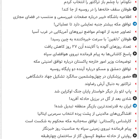
نکونام: با چشم باز تراکتور را انتخاب کردم
طوفان سقف خانه‌ها را در روسیه از جا ‌کند!
اطلاعیه باشگاه خیبر درباره صفحات غیررسمی و منتسب در فضای مجازی
توافق مکه بیشتر جنبه نمایشی دارد تا عملیاتی!
تصاویر جدید از انهدام مواضع نیروهای آمریکایی در غرب آسیا
طوفان "دلفین" با سرعت خیره‌کننده به چین رسید!
تعداد روزهای آلوده با آلاینده اُزن ۲۷ روز کاهش یافت
پاسخ کاشانی‌ها به پیام فرمانده نیروی هوافضای سپاه
توضیحات وزیر امور خارجه پاکستان درباره توافق امنیتی مکه
توافق دمشق و مسکو درباره آینده دو پایگاه روسیه
حضور پزشکیان در چهل‌وششمین سالگرد تشکیل جهاد دانشگاهی
تراکتور به دنبال آرش رضاوند
پاپ لئو بار دیگر خواستار پایان جنگ اوکراین شد
شادی بعد از گل در برزیل حادثه آفرید!
ایران به قدرتمندترین بازیگرِ منطقه تبدیل شده!
افشاگری‌های مالدینی از پشت پرده انتخاب سرمربی ایتالیا
کارشناس پاکستانی: توافق سه‌جانبه مکه محکوم به شکست است
پیام فرمانده نیروی زمینی سپاه به مناسبت روز خبرنگار
روایتی از حادثه سقوط کپسول گاز از ساختمان چهارطبقه