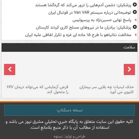
پزشکیان: دشمن آدم‌هایی را ترور می‌کند که گره‌گشا هستند
توضیحاتی درباره سیستم Van VAR در فوتبال ایران
پاسخ نهایی حسین‌نژاد به پرسپولیس
پزشکیان: برادران ما در نیروهای مسلح کاری کردند کارستان
مخالفت نتانیاهو با طرح ۱۵ ماده ای غزه و تکرار لفاظی علیه ایران
سلامت
حذف لبنیات چه بلایی سر بیماران
قرص آزمایشی که می‌تواند درمان HIV
عل
کلیوی می آورد
را متحول کند
قل
نسخه دسکتاپ
کليه حقوق اين سايت متعلق به پایگاه خبري-تحليلي مشرق نيوز می باشد و
استفاده از مطالب آن با ذکر منبع بلامانع است.
طراحی و تولید: نستوه