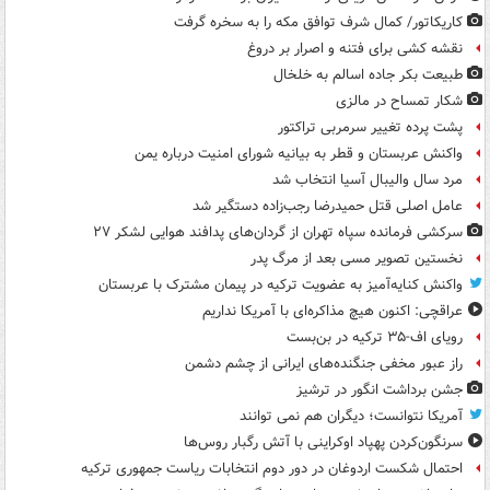
کاریکاتور/ کمال شرف توافق مکه را به سخره گرفت
نقشه کشی برای فتنه و اصرار بر دروغ
طبیعت بکر جاده اسالم به خلخال
شکار تمساح در مالزی
پشت پرده تغییر سرمربی تراکتور
واکنش عربستان و قطر به بیانیه شورای امنیت درباره یمن
مرد سال والیبال آسیا انتخاب شد
عامل اصلی قتل حمیدرضا رجب‌زاده دستگیر شد
سرکشی فرمانده سپاه تهران از گردان‌های پدافند هوایی لشکر ۲۷
نخستین تصویر مسی بعد از مرگ پدر
واکنش کنایه‌آمیز به عضویت ترکیه در پیمان مشترک با عربستان
عراقچی: اکنون هیچ مذاکره‌ای با آمریکا نداریم
رویای اف-۳۵ ترکیه در بن‌بست
راز عبور مخفی جنگنده‌های ایرانی از چشم دشمن
جشن برداشت انگور در ترشیز
آمریکا نتوانست؛ دیگران هم نمی توانند
سرنگون‌کردن پهپاد اوکراینی با آتش رگبار روس‌ها
احتمال شکست اردوغان در دور دوم انتخابات ریاست جمهوری ترکیه