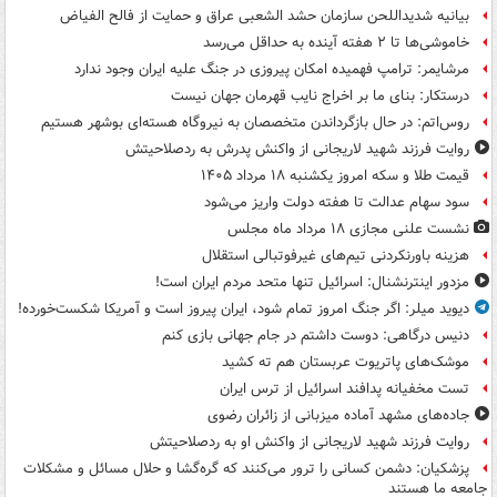
بیانیه شدیداللحن سازمان حشد الشعبی عراق و حمایت از فالح الفیاض
خاموشی‌ها تا ۲ هفته آینده به حداقل می‌رسد
مرشایمر: ترامپ فهمیده امکان پیروزی در جنگ علیه ایران وجود ندارد
درستکار: بنای ما بر اخراج نایب قهرمان جهان نیست
روس‌اتم: در حال بازگرداندن متخصصان به نیروگاه هسته‌ای بوشهر هستیم
روایت فرزند شهید لاریجانی از واکنش پدرش به ردصلاحیتش
قیمت طلا و سکه امروز یکشنبه ۱۸ مرداد ۱۴۰۵
سود سهام عدالت تا هفته دولت واریز می‌شود
نشست علنی مجازی ۱۸ مرداد ماه مجلس
هزینه باورنکردنی تیم‌های غیرفوتبالی استقلال
مزدور اینترنشنال: اسرائیل تنها متحد مردم ایران است!
دیوید میلر: اگر جنگ امروز تمام شود، ایران پیروز است و آمریکا شکست‌خورده!
دنیس درگاهی: دوست داشتم در جام جهانی بازی کنم
موشک‌های پاتریوت عربستان هم ته‌ کشید
تست مخفیانه پدافند اسرائیل از ترس ایران
جاده‌های مشهد آماده میزبانی از زائران رضوی
روایت فرزند شهید لاریجانی از واکنش او به ردصلاحیتش
پزشکیان: دشمن کسانی را ترور می‌کنند که گره‌گشا و حلال مسائل و مشکلات
جامعه ما هستند