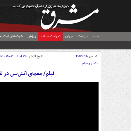
خانه
سیاست
جهان
تحولات منطقه
ورزش
شبکه‌های اجتماع
کد خبر
1586316
تاریخ انتشار:
۲۹ اسفند ۱۴۰۲ - ۲۲:۵۵
عکس و فیلم
فیلم/ معمای آتش‌بس در غزه بعد از ۶ ماه تها