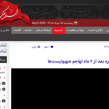
پنجشنبه ۱۵ مرداد ۱۴۰۵ -
Aug 6 2026
ی
دفاع و امنیت
جهاد و مقاومت
حسینیه
فرهنگ و هنر
جامعه
اقتصاد
عکس و ف
۱ نظر
چاپ
پربا
جم صهیونیست‌ها
پ
نجیب
آ
ا
ل
ع
ت
ت