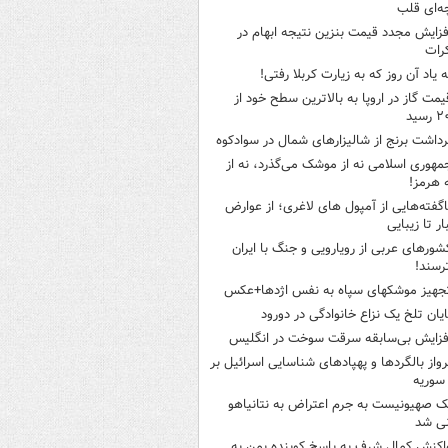
ه‌ای قلب
فزایش مجدد قیمت بنزین نتیجه ابهام در
رات
ه یاد آن روز که به زیارت کربلا رفتی!
یمت گاز در اروپا به بالاترین سطح خود از
سید
رداشت برنج از شالیزارهای شمال در سوادکوه
مهوری اسلامی نه از موشک می‌گذرد، نه از
 هرمز!
اگفته‌هایی از آمپول های لاغری؛ از عوارض
ار تا زیبایی
شورهای عربی از رویارویی و جنگ با ایران
رسند!
جهیز موشکهای سپاه به نفس اژدها+عکس
ایان تلخ یک نزاع خانوادگی در دورود
فزایش بی‌سابقه سرقت سوخت در انگلیس
رواز بالگردها و پهپادهای شناسایی اسرائیل بر
 سوریه
ک صهیونیست به جرم اعتراض به نتانیاهو
نی شد
اکنش کمال شرف به پاسخ کوبنده یمن به