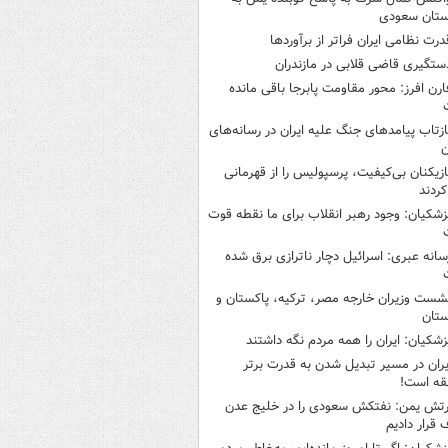
ستان سعودی
درت نظامی ایران فراتر از برآوردها
ستگیری قاضی قلابی در مازندران
ارن افرز: محور مقاومت پابرجا باقی مانده
ازتاب پیامدهای جنگ علیه ایران در رسانه‌های
ن
ازیکنان بی‌کیفیت، پرسپولیس را از قهرمانی
کردند
زشکیان: وجود رهبر انقلاب برای ما نقطه قوت
سانه عبری: اسرائیل دچار ناترازی برق شده
شست وزیران خارجه مصر، ترکیه، پاکستان و
ستان
زشکیان: ایران را همه مردم نگه داشتند
یران در مسیر تبدیل شدن به قدرت برتر
قه است!
رتش یمن: نفتکش سعودی را در خلیج عدن
قرار دادیم