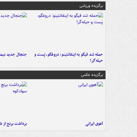
برگزیده ورزشی
حمله تند فیگو به اینفانتینو: دروغگو، پَست‌ و
جنجال جدید نیمار
حیله‌گر!
برگزیده عکس
آهوی ایرانی
برداشت برنج از ش