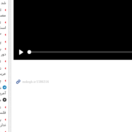
شد
مصد
ت
است
۳ کاپیتان ایرا
پ
ب
دور 
Play
ت
ن
عرب
چ
ش
آمری
ص
ع
فلس
ب
ندار