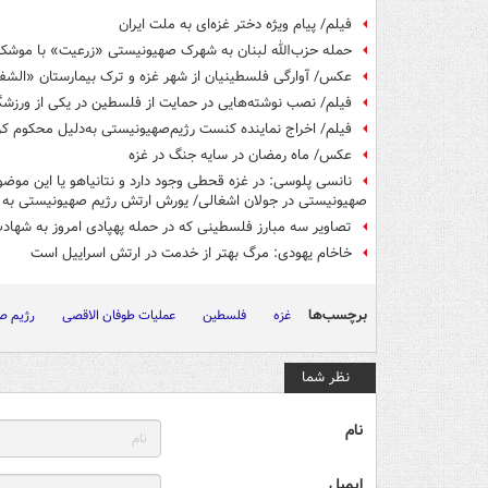
فیلم/ پیام ویژه دختر غزه‌ای به ملت ایران
حمله حزب‌الله لبنان به شهرک صهیونیستی «زرعیت» با موشک 
عکس/ آوارگی فلسطینیان از شهر غزه و ترک بیمارستان «الشف
فیلم/ نصب نوشته‌هایی در حمایت از فلسطین در یکی از ورزشگا
فیلم/ اخراج نماینده کنست رژیم‌صهیونیستی به‌دلیل محکوم کر
عکس/ ماه رمضان در سایه جنگ در غزه
نانسی پلوسی: در غزه قحطی وجود دارد و نتانیاهو یا این موضو
صهیونیستی در جولان اشغالی/ یورش ارتش رژیم صهیونیستی به 
تصاویر سه مبارز فلسطینی که در حمله پهپادی امروز به شهاد
خاخام یهودی: مرگ بهتر از خدمت در ارتش اسراییل است
برچسب‌ها
غزه
فلسطین
عملیات طوفان الاقصی
رژیم ص
نظر شما
نام
ایمیل