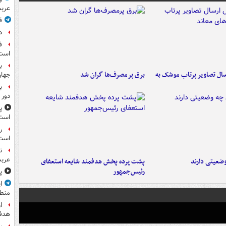
عرب
ق
د
ف
است
ب
ال تصاویر پرتاب موشک به
برق پرمصرف‌ها گران شد
جها
ب
دور 
پ
است
ر
است
ن
عرب
ضعیتی دارند
پشت پرده پخش هدفمند شایعه استعفای
رئیس‌جمهور
پ
ا
منط
ا
هدف 