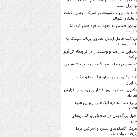
زشکیان: اگر تا امروز مانده‌ایم، به‌خاطر مردم
 ایران است
دامه ناامنی و خشونت در آمریکا؛ چندین کشته
ارولینای شمالی
یدان: حماس به تعهدات خود عمل کرد، امّا
ئیل نه
ازداشت عامل ارسال تصاویر پرتاب موشک به
ه‌های معاند
اجرایی که رعب و وحشت را در فرودگاه تل‌آویو
 کرد
بیه‌سازی حمله به پایگاه نیروهای دلتا فورس
کا
فت وگوی وزیران خارجه آمریکا و انگلیس
ه ایران
اکرون: اتحادیه اروپا فشار بر روسیه را افزایش
د داد
یانیه تند اتحادیه لیگ‌های اروپایی علیه
نتینو
حول بزرگ یمن در هدف‌گیری کشتی‌های
دی
مریکا: گفتگوهای لبنان و اسرائیل فردا
گرفته خواهد شد!