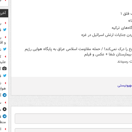
س
آخری
فلق ۱
ا»
راز
ه‌های ترکیه
ق
دن جنایات ارتش اسرائیل در غزه
ر
و اق
ع را درک نمی‌کند! / حمله مقاومت اسلامی عراق به پایگاه هوایی رژیم
ن
بیمارستان شفا + عکس و فیلم
ک
ت رسیدند
علیه
آ
ف
ن
هیونیستی
هوای
آ
س
مشا
ق
منطق
ا