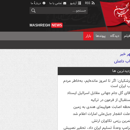
RSS
آرشیو
تماس با ما
دربارهٔ ما
MASHREGH
NEWS
یلم
دیدگاه
پیوندها
بازار
زدیدترین ها
زشکیان: اگر تا امروز مانده‌ایم، به‌خاطر مردم
 ایران است
قای گل جام جهانی مقابل اسرائیل ایستاد
ستقبال از فرعون در ترکیه
حظه اصابت هواپیمای هندی به زمین
لت انفجار جبل‌علی امارات اعلام شد
مرین رزمی تکاوران ارتش
رامپ وعدۀ تسلیم ایران داد، تحقیر نصیبش