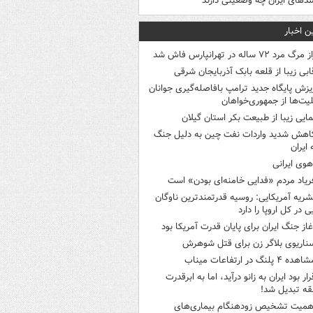
دهای ایران چه وضعیتی دارند
ن اخبار
 مرگ مرد ۷۲ ساله در تهرانپارس فاش شد
ابی زیبا از قلعه بابک آذربایجان شرقی
یزش پایگاه جدید ترامپ بافاصله‌گیری جوانان
لیت‌ها از جمهوری‌خواهان
مایی زیبا از طبیعت بکر استان گیلان
اهش شدید واردات نفت چین به دلیل جنگ
 ایران
هوی ایرانی
ریاد مردم «فدایی خامنه‌ای بودن» است
شریه آمریکایی: روسیه قدرتمندترین ناوگان
ی در کل اروپا را دارد
غاز جنگ ایران برای پایان قدرت آمریکا بود
ناریوی بلاگر زن برای قتل شوهرش
هده ۴ پلنگ در ارتفاعات میناب
رار بود ایران به زانو درآید، اما به ابرقدرت
ه تبدیل شد!
همیت تشخیص زودهنگام بیماری‌های