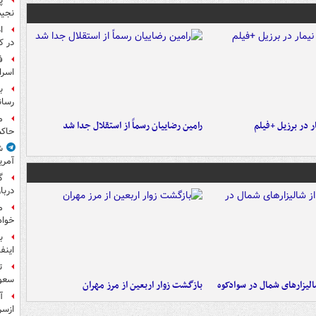
پ
نجیب
ا
در ک
ف
اسرا
ب
رسان
م
 در برزیل +فیلم
رامین رضاییان رسماً از استقلال جدا شد
حاکم
ش
آمری
گ
دربار
م
خواه
ب
اینفا
ت
سعو
الیزارهای شمال در سوادکوه
بازگشت زوار اربعین از مرز مهران
آ
ازسر