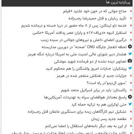
پربازدیدترین ها
مداح جوانی که در خون خود غلتید +فیلم
تأیید ربایش و قتل حمیدرضا رجب‌زاده
خدمه ناو لینکلن: پس از ۸ ماه حضور در دریا خسته و درمانده‌ شدیم
استقرار انبوه «دی‌اف‑۱۷» و پایان عصر پدافند آمریکا +عکس
درگیری اعضای داعش و نیروهای جولانی در سیده زینب
لحظه انفجار جایگاه CNG "صحنه" در دوربین مداربسته
هشدار دبیر شورای عالی امنیت ملی به امریکا درباره تنگه هرمز
تصاویر دیده‌ نشده از دو فرمانده شهید موشکی
پزشکیان: جنایات امروز واشنگتن را هم محکوم کنید
جزئیات جدید از نفتکش منفجر شده در هرمز
"سوپر ال‌نینو"در راه است؟
پاکستان: باید در برابر اسرائیل متحد شویم
پاسخ معنادار هوافضای سپاه به تهدیدات آمریکایی‌ها
حتی اوکراین هم به ترکیه حمله کرد
تشکیل تیم کارآگاهان زبده برای دستگیری عاملان قتل رجب‌زاده
مقصد جدید پسر زیدان
از این به بعد دیگر نامه‌های استقلال را امضا نمی‌کنم
تاکید وزارت خارجه بر لزوم روشن شدن ابعاد جنایت تروریستی مزار شریف