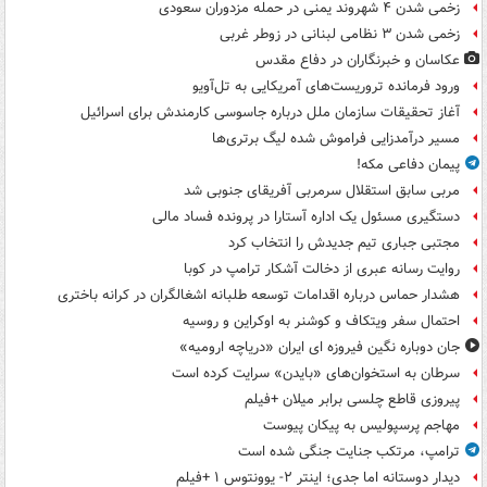
زخمی شدن ۴ شهروند یمنی در حمله مزدوران سعودی
زخمی شدن ۳ نظامی لبنانی در زوطر غربی
عکاسان و خبرنگاران در دفاع مقدس
ورود فرمانده تروریست‌های آمریکایی به تل‌آویو
آغاز تحقیقات سازمان ملل درباره جاسوسی کارمندش برای اسرائیل
مسیر درآمدزایی فراموش شده لیگ برتری‌ها
پیمان دفاعی مکه!
مربی سابق استقلال سرمربی آفریقای جنوبی شد
دستگیری مسئول یک اداره آستارا در پرونده فساد مالی
مجتبی جباری تیم جدیدش را انتخاب کرد
روایت رسانه عبری از دخالت آشکار ترامپ در کوبا
هشدار حماس درباره اقدامات توسعه طلبانه اشغالگران در کرانه باختری
احتمال سفر ویتکاف و کوشنر به اوکراین و روسیه
جان دوباره نگین فیروزه ای ایران «دریاچه ارومیه»
سرطان به استخوان‌های «بایدن» سرایت کرده است
پیروزی قاطع چلسی برابر میلان +فیلم
مهاجم پرسپولیس به پیکان پیوست
ترامپ، مرتکب جنایت جنگی شده است
دیدار دوستانه اما جدی؛ اینتر ۲- یوونتوس ۱ +فیلم