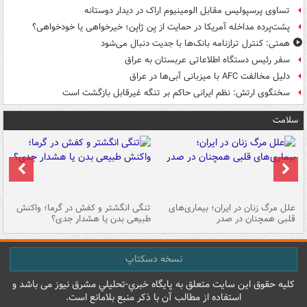
تساوی پرسپولیس مقابل الومینیوم اراک در دیدار دوستانه
پشت‌پرده مداخله آمریکا در حمایت از یِن ژاپن؛ خیرخواهی یا خودخواهی؟
همتی: کنترل ترازنامه بانک‌ها با جدیت دنبال می‌شود
سفر رئیس دستگاه اطلاعاتی عربستان به عراق
دلیل مخالفت AFC با میزبانی آبی‌ها در عراق
سخنگوی ارتش: نظم ایرانی حاکم بر تنگه غیرقابل بازگشت است
سلامت
علل مرگ زنان در ایران؛ بیماری‌های
تنگی انگشتر و کفش در گرما؛ واکنش
اس
قلبی همچنان در صدر
طبیعی بدن یا هشدار جدی؟
پو
نسخه دسکتاپ
کليه حقوق اين سايت متعلق به پایگاه خبري-تحليلي مشرق نيوز می باشد و
استفاده از مطالب آن با ذکر منبع بلامانع است.