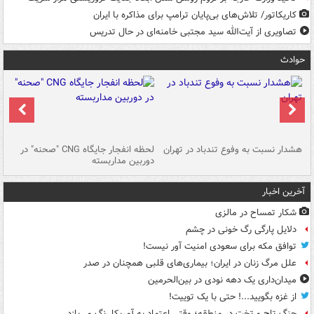
کاریکاتور/ تلاش‌های بی‌پایان ترامپ برای مذاکره با ایران
تصاویری از آیت‌الله سید مجتبی خامنه‌ای در حال تدریس
حوادث
ای
هشدار نسبت به وفوع تندباد در تهران
لحظه انفجار جایگاه CNG "صحنه" در
دس
دوربین مداربسته
ات
آخرین اخبار
شکار تمساح در مالزی
دلایل پارگی رگ خونی در چشم
توافق مکه برای سعودی امنیت آور نیست!
علل مرگ زنان در ایران؛ بیماری‌های قلبی همچنان در صدر
میدان‌داری یک دهه نودی در بین‌الحرمین
از غزه بگویید...! حتی با یک توییت!
جنگ تاج و تخت در منطقه؛ وقتی اعتماد به آمریکا رنگ می‌بازد