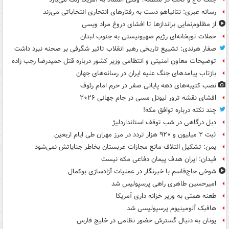
رسانه عبری: نتانیاهو دست به رفتارهای انتحاری انتخاباتی می‌زند
از مظلوم‌نمایی براندازها تا افشای دروغ مراد ویسی
حملات توپخانه‌ای رژیم صهیونیستی به جنوب لبنان
صفار هرندی: تشییع تاریخی رهبر انقلاب تاثیر شگرفی بر صحنه نبرد داشت
توضیحات معاون امنیتی و انتظامی وزیر کشور درباره قتل حمیدرضا رجب زاده
بازتاب پیامدهای جنگ علیه ایران در رسانه‌های جهان
نصب کتیبه‌های دهه پایانی صفر در حرم امام رئوف
افشای نقشه ترور لیونل مسی در جام جهانی ۲۰۲۶
چند نکته درباره توافق مکه!
دبل درگاهی در شب توقف استانداردلیژ
ثبت ۲ میلیون و ۹۲۰ هزار تردد در مرز مهران طی ایام اربعین
یمن: تشکیل ائتلاف مانع مجازات عربستان بخاطر جنایاتش نمی‌شود
فیدان: ایران هدف پیمان دفاعی مکه نیست
شوخی حاج‌قاسم با خبرنگار در عملیات آزادسازی بوکمال
امیرحسین طاهری راهی پرسپولیس شد
طعنه همتی به وزیر خزانه داری آمریکا
هافبک آلومینیوم پرسپولیسی شد
یونان به دنبال گسترش حضور نظامی در خلیج فارس