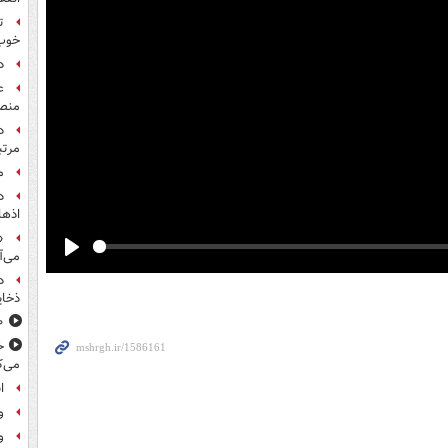
ت
خوب
د
ع
منص
مرت
م
اذها
«
می‌آ
Play
د
ذخای
۸۰۰ س
خ
می‌ک
ا
و
و