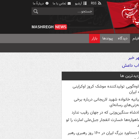
RSS
آرشیو
تماس با ما
دربارهٔ ما
MASHREGH
NEWS
یلم
دیدگاه
پیوندها
بازار
زدیدترین ها
اوه‌گویی تولیدکننده موشک کروز اوکراینی
 ایران
یانیه خانواده شهید لاریجانی درباره برخی
ه‌زنی‌های رسانه‌ای
ادشاه سنگین‌وزنی که در جهان رقیب ندارد
اهواره‌ها خسارت انفجار جبل‌علی امارت را لو
د
۶ دستاورد بزرگ ایران در ۱۶۰ روز رهبری رهبر
اب