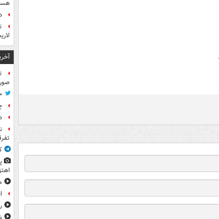
هست
د
ت
لاری
آخری
ت
صورت
ح
چ
د
ن
تفرق
ک
پ
اهتز
م
ا
ر
ش