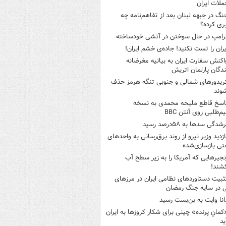
ملات ایران
نگ در جبهه لبنان بعد از تفاهم‌نامه چه
ری کرده؟
رامپ در حال سوختن در آتشی خودساخته
یران را تست نکنید! جاده‌ی خشم ایران!
اکنش سفارت ایران به بیانیه مغرضانه
ندگان پارلمان اتریش
ریدورهای شمالی و جنوبی تنگه هرمز حذف
وند
اسخ قاطع ملیحه محمدی به نسخه
م‌طلبی روی آنتن BBC
شدگی سدها به ۵۸درصد رسید
ازدید وزیر نیرو از روند برق‌رسانی به واحدهای
ی بازسازی‌شده
نجیرهایی که آمریکا را به زیر سطح آب
شند!
ثبیت دستاوردهای نظامی ایران در مرزهای
 در سایه جنگ رمضان
انا وایت به بن‌بست رسید
کمانِ پرنده» چینی برای شکار کروزها به ایران
ید