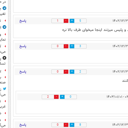
در ح
ج
تغیی
ت
پاسخ
1
5
ا
 و پلیس میزنند اینجا میخوای طرف بالا نره
و
نمای
پاسخ
ک
0
3
می‌ش
پ
تسلی
پر
پاسخ
0
2
ب
نند
صنعت
ز
می‌ک
۰۳:۳۹ 
2
0
ت
غربی
د
«
پاسخ
می‌آ
0
8