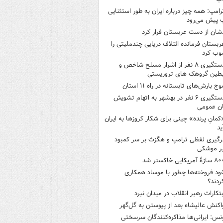
رامپ: همه چیز درباره ایران به طور استثنایی
 پیش می‌رود
شان از دست عربستان فرار کرد
ربستان فرمانده ائتلاف دریایی چندملیتی را
وب کرد
دستگیری ۸ نفر از اشرار مسلح شاخص و
بطین گروهک های تروریستی
وج بارش‌های تابستانه در راه ۱۱ استان
دستگیری ۶ نفر در بهشهر به اتهام تشویش
ن عمومی
کمانِ پرنده» چینی برای شکار کروزها به ایران
ید
رگیری لفظی ترامپ و هگزث بر سر کمبود
ر موشکی
ازۀ آمریکایی خاکستر شد
ود فروخته‌ها چطور با موساد همکاری
ردند؟
بتکارات رهبر انقلاب در میدان نبرد
اکنش عالیشاه بعد از پیوستن به گل‌گهر
نس: ایرانی‌ها مذاکره‌کنندگان سرسختی