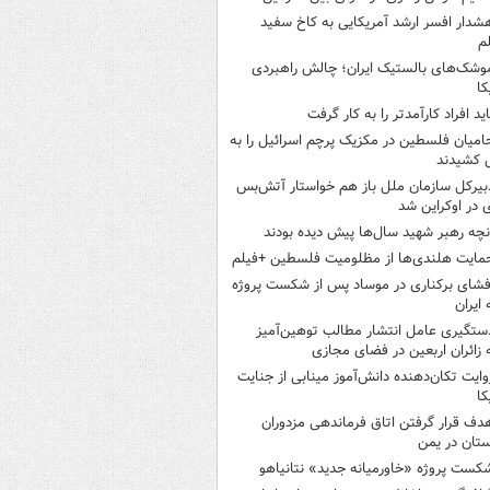
شدار افسر ارشد آمریکایی به کاخ سفید
م
وشک‌های بالستیک ایران؛ چالش راهبردی
کا
اید افراد کارآمدتر را به کار گرفت
امیان فلسطین در مکزیک پرچم اسرائیل را به
 کشیدند
بیرکل سازمان ملل باز هم خواستار آتش‌بس
 در اوکراین شد
نچه رهبر شهید سال‌ها پیش دیده بودند
مایت هلندی‌ها از مظلومیت فلسطین +فیلم
فشای برکناری در موساد پس از شکست پروژه
 ایران
ستگیری عامل انتشار مطالب توهین‌آمیز
 زائران اربعین در فضای مجازی
وایت تکان‌دهنده دانش‌آموز مینابی از جنایت
کا
دف قرار گرفتن اتاق‌ فرماندهی مزدوران
تان در یمن
کست پروژه «خاورمیانه جدید» نتانیاهو