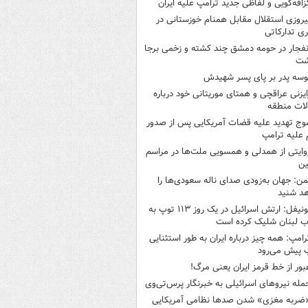
زافه‌گویی و لفاظی جدید ترامپ علیه ایران
یروزی استقلال مقابل همنام خوزستانی در
ری تدارکاتی
نفجار در حومه دمشق چند کشته و زخمی برجا
شت
وسه‌ پدر بر پای پسر شهیدش
ایزنی عراقچی و همتای موریتانی خود درباره
لات منطقه
وج تهدید علیه قضات آمریکایی پس از صدور
علیه ترامپ
وایتی از همدلی و همسویی ملت‌ها در مراسم
ین
من: جهان به‌زودی صدای ناله سعودی‌ها را
د شنید
یونیفل: ارتش اسرائیل در یک روز ۱۱۳ توپ به
 لبنان شلیک کرده است
رامپ: همه چیز درباره ایران به طور استثنایی
 پیش می‌رود
بور از خط قرمز ایران یعنی مرگ!
مله نیروهای اسرائیلی به خبرنگار پرس‌تی‌وی
ضربه مغزی» شدن صدها نظامی آمریکایی