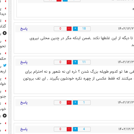
گ
پ
دیدا
ا
گذا
پاسخ
0
18
ب
ت ،در همان محل ۱۲۰شلاق کف پایش تا دیگه از این غلطها نکند ,ضمن اینکه مگر در چنین محلی نیروی
ر
د
تحو
م
حکم 
پاسخ
0
11
ر
اربع
 ها تو کدوم طویله بزرگ شدن ؟ ذره ای نه شعور و نه احترام برای
ه میکنند که فقط عکسی از چهره نکره خودشون بگیرند , ای تف بروتون
ی
خواه
جنوب
پاسخ
0
1
ت
خوب
ع
ح
پاسخ
0
4
«