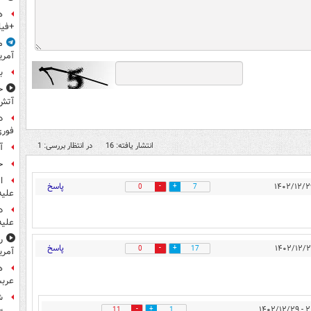
ه
+فیل
م
آمری
ب
ح
آتش
د
فوری
انتشار یافته: 16
در انتظار بررسی: 1
آ
ح
ا
پاسخ
0
7
علیه
د
علیه
ر
پاسخ
0
17
آمری
ه
عربس
ش
۲۱:۴۴
11
1