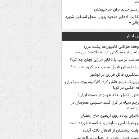
ند
ردسر جدید برای سرخپوشان
کذیب ادعای «نحوه ردزنی محل استقرار شهید
جانی»
ن اخبار
وقف طولانی کامیون‌ها پشت مرز؛
‌حساب سنگینی که به اقتصاد می‌رسد
ماقت ترامپ با ذخایر انرژی جهان چه کرد؟
را تابستان فصل محبوب میکروب‌هاست؟
ستگیری قاتل فراری در نوشهر
یویورک تایمز فاش کرد: کارگروه ویژه سیا برای
ه افکنی در کوبا
نترل کامل تنگه هرمز در دست ایران!
رچم سیاه بر فراز گنبد حسینی همچنان در
از است
اجرای پیاده روی اربعین حاج رمضان
ین دیپلماسی نمایشی، شکست خورده است
وایت پزشکیان از انحلال بانک آینده
میم خوش رضوی در هوای بین‌الحرمین