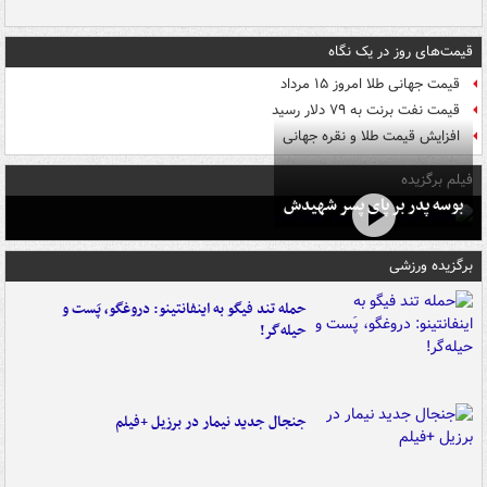
قیمت‌های روز در یک نگاه
قیمت جهانی طلا امروز ۱۵ مرداد
قیمت نفت برنت به ۷۹ دلار رسید
افزایش قیمت طلا و نقره جهانی
فیلم برگزیده
بوسه‌ پدر بر پای پسر شهیدش
برگزیده ورزشی
حمله تند فیگو به اینفانتینو: دروغگو، پَست‌ و
حیله‌گر!
جنجال جدید نیمار در برزیل +فیلم