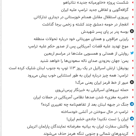
شکست پروژه «خاورمیانه جدید» نتانیاهو
گزافه‌گویی و لفاظی جدید ترامپ علیه ایران
پیروزی استقلال مقابل همنام خوزستانی در دیداری تدارکاتی
انفجار در حومه دمشق چند کشته و زخمی برجا گذاشت
بوسه‌ پدر بر پای پسر شهیدش
رایزنی عراقچی و همتای موریتانی خود درباره تحولات منطقه
موج تهدید علیه قضات آمریکایی پس از صدور حکم علیه ترامپ
روایتی از همدلی و همسویی ملت‌ها در مراسم اربعین
یمن: جهان به‌زودی صدای ناله سعودی‌ها را خواهد شنید
یونیفل: ارتش اسرائیل در یک روز ۱۱۳ توپ به جنوب لبنان شلیک کرده است
ترامپ: همه چیز درباره ایران به طور استثنایی خوب پیش می‌رود
عبور از خط قرمز ایران یعنی مرگ!
حمله نیروهای اسرائیلی به خبرنگار پرس‌تی‌وی
«ضربه مغزی» شدن صدها نظامی آمریکایی در حملات ایران
جنگ در جبهه لبنان بعد از تفاهم‌نامه چه تغییری کرده؟
ترامپ در حال سوختن در آتشی خودساخته
ایران را تست نکنید! جاده‌ی خشم ایران!
واکنش سفارت ایران به بیانیه مغرضانه نمایندگان پارلمان اتریش
کریدورهای شمالی و جنوبی تنگه هرمز حذف می‌شوند