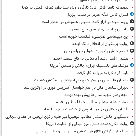
دستگیری قاتل فراری در نوشهر
نیویورک تایمز فاش کرد: کارگروه ویژه سیا برای تفرقه افکنی در کوبا
کنترل کامل تنگه هرمز در دست ایران!
پرچم سیاه بر فراز گنبد حسینی همچنان در اهتزاز است
ماجرای پیاده روی اربعین حاج رمضان
این دیپلماسی نمایشی، شکست خورده است
روایت پزشکیان از انحلال بانک آینده
شمیم خوش رضوی در هوای بین‌الحرمین
هشدار افسر ارشد آمریکایی به کاخ سفید +فیلم
موشک‌های بالستیک ایران؛ چالش راهبردی آمریکا
باید افراد کارآمدتر را به کار گرفت
حامیان فلسطین در مکزیک پرچم اسرائیل را به آتش کشیدند
دبیرکل سازمان ملل باز هم خواستار آتش‌بس فوری در اوکراین شد
آنچه رهبر شهید سال‌ها پیش دیده بودند
حمایت هلندی‌ها از مظلومیت فلسطین +فیلم
افشای برکناری در موساد پس از شکست پروژه علیه ایران
دستگیری عامل انتشار مطالب توهین‌آمیز علیه زائران اربعین در فضای مجازی
روایت تکان‌دهنده دانش‌آموز مینابی از جنایت آمریکا
هدف قرار گرفتن اتاق‌ فرماندهی مزدوران عربستان در یمن