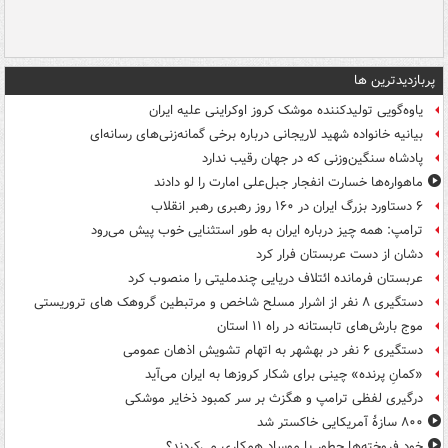
پربازدیدترین ها
یاوه‌گویی تولیدکننده موشک کروز اوکراینی علیه ایران
بیانیه خانواده شهید لاریجانی درباره برخی گمانه‌زنی‌های رسانه‌ای
پادشاه سنگین‌وزنی که در جهان رقیب ندارد
ماهواره‌ها خسارت انفجار جبل‌علی امارت را لو دادند
۶ دستاورد بزرگ ایران در ۱۶۰ روز رهبری رهبر انقلاب
ترامپ: همه چیز درباره ایران به طور استثنایی خوب پیش می‌رود
دشان از دست عربستان فرار کرد
عربستان فرمانده ائتلاف دریایی چندملیتی را منصوب کرد
دستگیری ۸ نفر از اشرار مسلح شاخص و مرتبطین گروهک های تروریستی
موج بارش‌های تابستانه در راه ۱۱ استان
دستگیری ۶ نفر در بهشهر به اتهام تشویش اذهان عمومی
«کمانِ پرنده» چینی برای شکار کروزها به ایران می‌آید
درگیری لفظی ترامپ و هگزث بر سر کمبود ذخایر موشکی
۸۰۰ سازۀ آمریکایی خاکستر شد
خود فروخته‌ها چطور با موساد همکاری می‌کردند؟