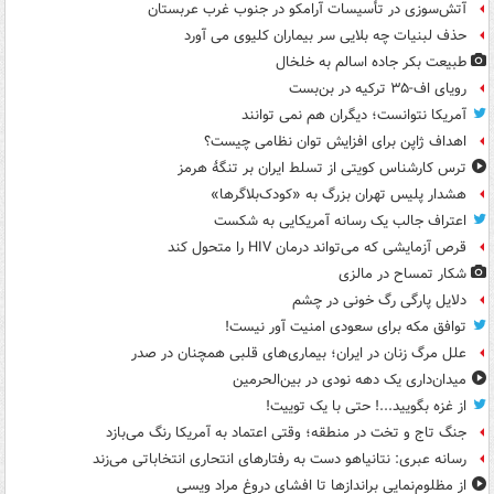
آتش‌سوزی در تأسیسات آرامکو در جنوب غرب عربستان
حذف لبنیات چه بلایی سر بیماران کلیوی می آورد
طبیعت بکر جاده اسالم به خلخال
رویای اف-۳۵ ترکیه در بن‌بست
آمریکا نتوانست؛ دیگران هم نمی توانند
اهداف ژاپن برای افزایش توان نظامی چیست؟
ترس کارشناس کویتی از تسلط ایران بر تنگۀ هرمز
هشدار پلیس تهران بزرگ به «کودک‌بلاگرها»
اعتراف جالب یک رسانه آمریکایی به شکست
قرص آزمایشی که می‌تواند درمان HIV را متحول کند
شکار تمساح در مالزی
دلایل پارگی رگ خونی در چشم
توافق مکه برای سعودی امنیت آور نیست!
علل مرگ زنان در ایران؛ بیماری‌های قلبی همچنان در صدر
میدان‌داری یک دهه نودی در بین‌الحرمین
از غزه بگویید...! حتی با یک توییت!
جنگ تاج و تخت در منطقه؛ وقتی اعتماد به آمریکا رنگ می‌بازد
رسانه عبری: نتانیاهو دست به رفتارهای انتحاری انتخاباتی می‌زند
از مظلوم‌نمایی براندازها تا افشای دروغ مراد ویسی