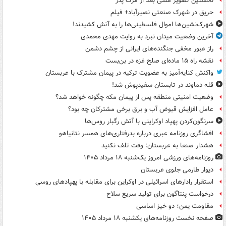
نخستین تصویر مسی بعد از مرگ پدر
حریق در شهرک صنعتی نصیرآباد+ فیلم
شهرک‌نشین‌ها اموال فلسطینی‌ها را به آتش کشیدند!
آخرین وضعیت میدان نبرد به روایت مهدی محمدی
راز عبور مخفی جنگنده‌های ایرانی از چشم دشمن
نقشه راه ۱۵ ماده‌ای صلح غزه در بن‌بست
واکنش کنایه‌آمیز به عضویت ترکیه در پیمان مشترک با عربستان
قله دماوند در تابستان سفیدپوش شد!
وضعیت امنیتی منطقه پس از پیمان مکه چگونه خواهد شد؟
عامل افزایش قبوض آب و برق برخی مشترکان چه بود؟
سرنگون‌کردن پهپاد اوکراینی با آتش رگبار روس‌ها
افشاگری روزنامه عبری درباره بدرفتاری‌های همسر نتانیاهو
هشدار صنعا به عربستان: وقت تلف نکنید
روزنامه‌های ورزشی امروز یک‌شنبه ۱۸ مرداد ۱۴۰۵
دیوار طارمی جلوی عربستان
استقرار رادارهای اسرائیلی در اوکراین برای مقابله با پهپادهای روسی
درخواست پنتاگون برای تولید سریع سلاح
مقاومت یمن؛ دو خیز اساسی
صفحه نخست روزنامه‌های یکشنبه ۱۸ مرداد ۱۴۰۵