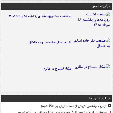
برگزیده عکس
صفحه نخست روزنامه‌های یکشنبه ۱۸ مرداد ۱۴۰۵
طبیعت بکر جاده اسالم به خلخال
شکار تمساح در مالزی
پربازدیدترین ها
ترس کارشناس کویتی از تسلط ایران بر تنگۀ هرمز
خدمه ناو لینکلن: پس از ۸ ماه حضور در دریا خسته و درمانده‌ شدیم