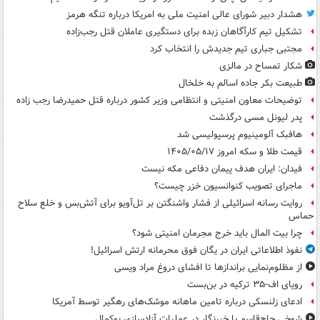
هشدار دبیر شورای عالی امنیت ملی به امریکا درباره تنگه هرمز
تشکیل تیم کارآگاهان زبده برای دستگیری عاملان قتل رجب‌زاده
مجتبی جباری تیم جدیدش را انتخاب کرد
شکار تمساح در مالزی
طبیعت بکر جاده اسالم به خلخال
توضیحات معاون امنیتی و انتظامی وزیر کشور درباره قتل حمیدرضا رجب زاده
پدر لیونل مسی درگذشت
هافبک آلومینیوم پرسپولیسی شد
قیمت طلا و سکه امروز ۱۴۰۵/۰۵/۱۷
فیدان: ایران هدف پیمان دفاعی مکه نیست
ماجرای تصویب کنوانسیون خزر چیست؟
روایت رسانه اسرائیلی از فشار واشنگتن بر تل‌آویو برای آتش‌بس و خلع سلاح
حماس
چرا بیت المال باید خرج مجرمان امنیتی شود؟
نفوذ اطلاعاتی ایران در یگان فوق محرمانه ارتش اسرائیل!
از مظلوم‌نمایی براندازها تا افشای دروغ مراد ویسی
رویای اف-۳۵ ترکیه در بن‌بست
ادعای زلنسکی درباره تامین ماهانه موشک‌های رهگیر توسط آمریکا
شوخی حاج‌قاسم با خبرنگار در عملیات آزادسازی بوکمال