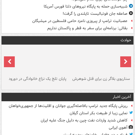
شبیه‌سازی حمله به پایگاه نیروهای دلتا فورس آمریکا
صاعقه جان فوتبالیست تایلندی را گرفت!
عصبانیت ترامپ از پیروزی نامزد حامی فلسطین در میشیگان
بقائی: برنامه‌ای برای سفر به قطر و پاکستان نداریم
حوادث
سناریوی بلاگر زن برای قتل شوهرش
پایان تلخ یک نزاع خانوادگی در دورود
و 
آخرین اخبار
ریزش پایگاه جدید ترامپ بافاصله‌گیری جوانان و اقلیت‌ها از جمهوری‌خواهان
نمایی زیبا از طبیعت بکر استان گیلان
کاهش شدید واردات نفت چین به دلیل جنگ علیه ایران
آهوی ایرانی
فریاد مردم «فدایی خامنه‌ای بودن» است