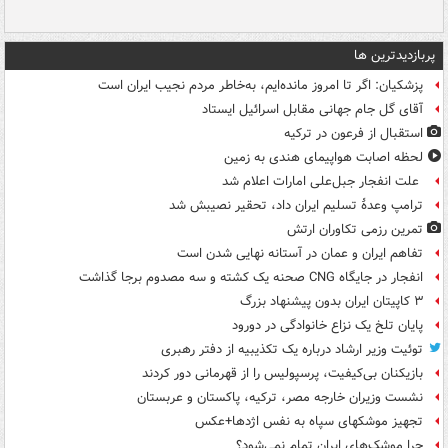
پربازدیدترین ها
پزشکیان: اگر تا امروز مانده‌ایم، به‌خاطر مردم نجیب ایران است
آقای گل جام جهانی مقابل اسرائیل ایستاد
استقبال از فرعون در ترکیه
لحظه اصابت هواپیمای هندی به زمین
علت انفجار جبل‌علی امارات اعلام شد
ترامپ وعدۀ تسلیم ایران داد، تحقیر نصیبش شد
تمرین رزمی تکاوران ارتش
تفاهم ایران و عمان در آستانه نهایی شدن است
انفجار در جایگاه CNG صحنه یک کشته و سه مصدوم برجا گذاشت
۳ کاپیتان ایران بدون پیشنهاد بزرگ
پایان تلخ یک نزاع خانوادگی در دورود
توئیت وزیر ارشاد درباره یک تکذیبیه از دفتر رهبری
بازیکنان بی‌کیفیت، پرسپولیس را از قهرمانی دور کردند
نشست وزیران خارجه مصر، ترکیه، پاکستان و عربستان
تجهیز موشکهای سپاه به نفس اژدها+عکس
چرا موشک‌های ایران تمام نمی‌شود؟