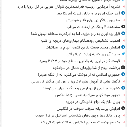
نشریه آمریکایی: روسیه قدرتمندترین ناوگان هوایی در کل اروپا را دارد
آغاز جنگ ایران برای پایان قدرت آمریکا بود
سناریوی بلاگر زن برای قتل شوهرش
مشاهده ۴ پلنگ در ارتفاعات میناب
قرار بود ایران به زانو درآید، اما به ابرقدرت منطقه تبدیل شد!
اهمیت تشخیص زودهنگام بیماری‌های دریچه‌ای قلب
افزایش مجدد قیمت بنزین نتیجه ابهام در مذاکرات
به یاد آن روز که به زیارت کربلا رفتی!
قیمت گاز در اروپا به بالاترین سطح خود از ۲۰۲۳ رسید
برداشت برنج از شالیزارهای شمال در سوادکوه
جمهوری اسلامی نه از موشک می‌گذرد، نه از تنگه هرمز!
ناگفته‌هایی از آمپول های لاغری؛ از عوارض مرگبار تا زیبایی
کشورهای عربی از رویارویی و جنگ با ایران می‌ترسند!
تجهیز موشکهای سپاه به نفس اژدها+عکس
پایان تلخ یک نزاع خانوادگی در دورود
افزایش بی‌سابقه سرقت سوخت در انگلیس
پرواز بالگردها و پهپادهای شناسایی اسرائیل بر فراز سوریه
یک صهیونیست به جرم اعتراض به نتانیاهو زندانی شد