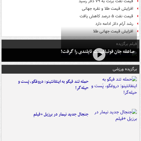
قیمت نفت برنت به ۷۹ دلار رسید
افزایش قیمت طلا و نقره جهانی
قیمت نفت ۵ درصد کاهش یافت
رشد آرام دلار ادامه دارد
افزایش قیمت جهانی طلا
فیلم برگزیده
صاعقه جان فوتبالیست تایلندی را گرفت!
برگزیده ورزشی
حمله تند فیگو به اینفانتینو: دروغگو، پَست‌ و
حیله‌گر!
جنجال جدید نیمار در برزیل +فیلم