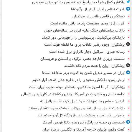
واکنش کمال شرف به پاسخ کوبنده یمن به عربستان سعودی
قدرت نظامی ایران فراتر از برآوردها
دستگیری قاضی قلابی در مازندران
فارن افرز: محور مقاومت پابرجا باقی مانده است
بازتاب پیامدهای جنگ علیه ایران در رسانه‌های جهان
بازیکنان بی‌کیفیت، پرسپولیس را از قهرمانی دور کردند
پزشکیان: وجود رهبر انقلاب برای ما نقطه قوت است
رسانه عبری: اسرائیل دچار ناترازی برق شده است
نشست وزیران خارجه مصر، ترکیه، پاکستان و عربستان
پزشکیان: ایران را همه مردم نگه داشتند
ایران در مسیر تبدیل شدن به قدرت برتر منطقه است!
ارتش یمن: نفتکش سعودی را در خلیج عدن هدف قرار دادیم
پزشکیان: اگر تا امروز مانده‌ایم، به‌خاطر مردم نجیب ایران است
ادامه ناامنی و خشونت در آمریکا؛ چندین کشته در کارولینای شمالی
فیدان: حماس به تعهدات خود عمل کرد، امّا اسرائیل نه
بازداشت عامل ارسال تصاویر پرتاب موشک به رسانه‌های معاند
ماجرایی که رعب و وحشت را در فرودگاه تل‌آویو حاکم کرد
شبیه‌سازی حمله به پایگاه نیروهای دلتا فورس آمریکا
گفت وگوی وزیران خارجه آمریکا و انگلیس درباره ایران