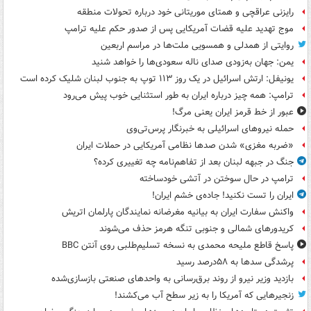
رایزنی عراقچی و همتای موریتانی خود درباره تحولات منطقه
موج تهدید علیه قضات آمریکایی پس از صدور حکم علیه ترامپ
روایتی از همدلی و همسویی ملت‌ها در مراسم اربعین
یمن: جهان به‌زودی صدای ناله سعودی‌ها را خواهد شنید
یونیفل: ارتش اسرائیل در یک روز ۱۱۳ توپ به جنوب لبنان شلیک کرده است
ترامپ: همه چیز درباره ایران به طور استثنایی خوب پیش می‌رود
عبور از خط قرمز ایران یعنی مرگ!
حمله نیروهای اسرائیلی به خبرنگار پرس‌تی‌وی
«ضربه مغزی» شدن صدها نظامی آمریکایی در حملات ایران
جنگ در جبهه لبنان بعد از تفاهم‌نامه چه تغییری کرده؟
ترامپ در حال سوختن در آتشی خودساخته
ایران را تست نکنید! جاده‌ی خشم ایران!
واکنش سفارت ایران به بیانیه مغرضانه نمایندگان پارلمان اتریش
کریدورهای شمالی و جنوبی تنگه هرمز حذف می‌شوند
پاسخ قاطع ملیحه محمدی به نسخه تسلیم‌طلبی روی آنتن BBC
پرشدگی سدها به ۵۸درصد رسید
بازدید وزیر نیرو از روند برق‌رسانی به واحدهای صنعتی بازسازی‌شده
زنجیرهایی که آمریکا را به زیر سطح آب می‌کشند!