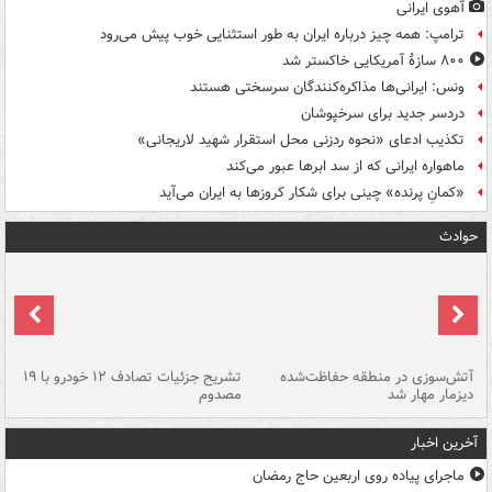
آهوی ایرانی
ترامپ: همه چیز درباره ایران به طور استثنایی خوب پیش می‌رود
۸۰۰ سازۀ آمریکایی خاکستر شد
ونس: ایرانی‌ها مذاکره‌کنندگان سرسختی هستند
دردسر جدید برای سرخپوشان
تکذیب ادعای «نحوه ردزنی محل استقرار شهید لاریجانی»
ماهواره ایرانی که از سد ابرها عبور می‌کند
«کمانِ پرنده» چینی برای شکار کروزها به ایران می‌آید
حوادث
تصادف مرگبار در محور اهواز–شوش ۲
آتش‌سوزی در منطقه حفاظت‌شده
تشریح جزئیات تصادف ۱۲ خودرو با ۱۹
پا
دیزمار مهار شد
مصدوم
آخرین اخبار
ماجرای پیاده روی اربعین حاج رمضان