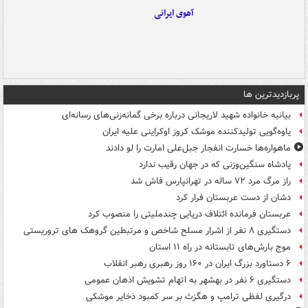
آهوی ایرانی
پربازدیدترین ها
بیانیه خانواده شهید لاریجانی درباره برخی گمانه‌زنی‌های رسانه‌ای
یاوه‌گویی تولیدکننده موشک کروز اوکراینی علیه ایران
ماهواره‌ها خسارت انفجار جبل‌علی امارت را لو دادند
پادشاه سنگین‌وزنی که در جهان رقیب ندارد
راز مرگ مرد ۷۲ ساله در تهرانپارس فاش شد
دشان از دست عربستان فرار کرد
عربستان فرمانده ائتلاف دریایی چندملیتی را منصوب کرد
دستگیری ۸ نفر از اشرار مسلح شاخص و مرتبطین گروهک های تروریستی
موج بارش‌های تابستانه در راه ۱۱ استان
۶ دستاورد بزرگ ایران در ۱۶۰ روز رهبری رهبر انقلاب
دستگیری ۶ نفر در بهشهر به اتهام تشویش اذهان عمومی
درگیری لفظی ترامپ و هگزث بر سر کمبود ذخایر موشکی