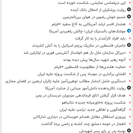
این دیپلماسی نمایشی، شکست خورده است
روایت پزشکیان از انحلال بانک آینده
شمیم خوش رضوی در هوای بین‌الحرمین
هشدار افسر ارشد آمریکایی به کاخ سفید +فیلم
موشک‌های بالستیک ایران؛ چالش راهبردی آمریکا
باید افراد کارآمدتر را به کار گرفت
حامیان فلسطین در مکزیک پرچم اسرائیل را به آتش کشیدند
دبیرکل سازمان ملل باز هم خواستار آتش‌بس فوری در اوکراین شد
آنچه رهبر شهید سال‌ها پیش دیده بودند
حمایت هلندی‌ها از مظلومیت فلسطین +فیلم
افشای برکناری در موساد پس از شکست پروژه علیه ایران
دستگیری عامل انتشار مطالب توهین‌آمیز علیه زائران اربعین در فضای مجازی
روایت تکان‌دهنده دانش‌آموز مینابی از جنایت آمریکا
هدف قرار گرفتن اتاق‌ فرماندهی مزدوران عربستان در یمن
شکست پروژه «خاورمیانه جدید» نتانیاهو
گزافه‌گویی و لفاظی جدید ترامپ علیه ایران
پیروزی استقلال مقابل همنام خوزستانی در دیداری تدارکاتی
انفجار در حومه دمشق چند کشته و زخمی برجا گذاشت
بوسه‌ پدر بر پای پسر شهیدش