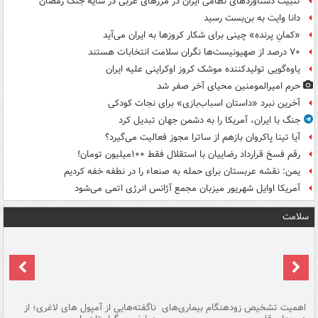
تثبیت دستاوردهای نظامی ایران در مرزهای غربی در سایه جنگ رمضان
دانا وایت به بن‌بست رسید
«کمانِ پرنده» چینی برای شکار کروزها به ایران می‌آید
۷۰ درصد از صهیونیست‌ها نگران سلامت انتخابات هستند
یاوه‌گویی تولیدکننده موشک کروز اوکراینی علیه ایران
حرم امیرالمومنین محیای آخر صفر شد
آخرین نبرد «داستان اسباب‌بازی» برای نجات کودکی
جنگ با ایران، آمریکا را به دشمن جهان تبدیل کرد
آیا تینا پاکروان بازهم از ساترا مجوز فعالیت می‌گیرد؟
رقم فسخ قرارداد رضاییان با استقلال فقط ۱۰۰میلیون تومان!
یمن: نقشه عربستان برای حمله به صنعاء را در نطفه خفه کردیم
آمریکا اوایل شهریور میزبان مجمع آژانس انرژی اتمی می‌شود
سلامت
اهمیت تشخیص زودهنگام بیماری‌های
ناگفته‌هایی از آمپول های لاغری؛ از