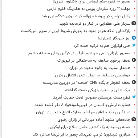
صدور ۱۰ فقره حکم قصاص برای «کلثوم اکبری»
مهلت ۳ روزه سازمان بورس به هلدینگ خلیج فارس
وکیل ترامپ در پرونده حق‌السکوت، وزیر دادگستری شد
سردار علی عظمایی در کنار دو فرمانده شهید
بازگشایی تنگه هرمز منوط به پذیرش شروط ایران از سوی آمریکاست
روز خبرنگار نامبارک!
حتی اوکراین هم به ترکیه حمله کرد
مسرور بارزانی: نمی خواهیم طرفی در درگیری‌های منطقه باشیم
لحظه برخورد صاعقه به ساختمانی در نیویورک
هشدار نسبت به وفوع تندباد در تهران
خوشبینی بارسلونا به عملی شدن انتقال رودری
لحظه انفجار جایگاه CNG "صحنه" در دوربین مداربسته
ترک ها روی ستاره بلژیکی دست گذاشتند
قطع دست عربستان سعودیِ تحت حمایت آمریکا
عملیات ارتش پاکستان در خیبرپختونخوا؛ ۸ نفر کشته شدند
دستگیری باند جاعلان حرفه‌ای مدارک اتباع خارجی در تهران
جاده‌های مشهد آماده میزبانی از زائران رضوی
حمله روسیه به یک کشتی حامل سلاح برای اوکراین
هیلاری کلینتون: ترامپ نمی‌داند چطور با ایرانی‌ها مذاکره کند