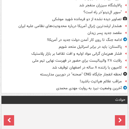
پالایشگاه سیزران منفجر شد
"سوپر ال‌نینو"در راه است؟
تصاویر دیده‌ نشده از دو فرمانده شهید موشکی
هشدار ارشدترین ژنرال آمریکا درباره محدودیت‌های نظامی علیه ایران
مقصد جدید پسر زیدان
ادامه جنگ تا روی کار آمدن دولت جدید در آمریکا!
پاکستان: باید در برابر اسرائیل متحد شویم
فشار هم‌زمان گرانی مواد اولیه و افت تقاضا بر بازار پلاستیک
رقابت ۲۸ والیبالیست برای حضور در فهرست نهایی تیم ملی
کامیون با راننده ۸ ساله در اصفهان توقیف شد
لحظه انفجار جایگاه CNG "صحنه" در دوربین مداربسته
مراقب علائم هپاتیت باشید!
آخرین وضعیت نبرد به روایت مهدی محمدی
حوادث