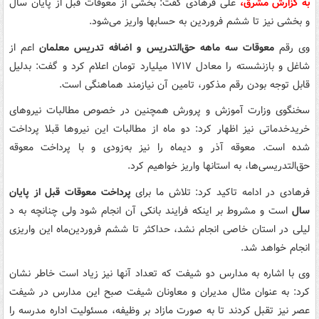
به گزارش مشرق،
علی فرهادی گفت: بخشی از معوقات قبل از پایان سال
و بخشی نیز تا ششم فروردین به حسابها واریز می‌شود.
وی رقم
معوقات سه ماهه حق‌التدریس و اضافه تدریس معلمان
اعم از
شاغل و بازنشسته را معادل ۱۷۱۷ میلیارد تومان اعلام کرد و گفت: بدلیل
قابل توجه بودن رقم مذکور، تامین آن نیازمند هماهنگی است.
سخنگوی وزارت آموزش و پرورش همچنین در خصوص مطالبات نیروهای
خریدخدماتی نیز اظهار کرد: دو ماه از مطالبات این نیروها قبلا پرداخت
شده است. معوقه آذر و دیماه را نیز به‌زودی و با پرداخت معوقه
حق‌التدریسی‌ها، به استانها واریز خواهیم کرد.
فرهادی در ادامه تاکید کرد: تلاش ما برای
پرداخت معوقات قبل از پایان
سال
است و مشروط بر اینکه فرایند بانکی آن انجام شود ولی چنانچه به د
لیلی در استان خاصی انجام نشد، حداکثر تا ششم فروردین‌ماه این واریزی
انجام خواهد شد.
وی با اشاره به مدارس دو شیفت که تعداد آنها نیز زیاد است خاطر نشان
کرد: به عنوان مثال مدیران و معاونان شیفت صبح این مدارس در شیفت
عصر نیز تقبل کردند تا به صورت مازاد بر وظیفه، مسئولیت اداره مدرسه را