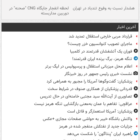
ای
هشدار نسبت به وفوع تندباد در تهران
لحظه انفجار جایگاه CNG "صحنه" در
دس
دوربین مداربسته
ات
آخرین اخبار
قرارداد مربی خارجی استقلال تمدید شد
ماجرای تصویب کنوانسیون خزر چیست؟
فوران یک آتشفشان قدرتمند در کلمبیا
تنگه هرمز، برگ برنده ایران قدرتمند!
اعلام محل میزبانی استقلال و پرسپولیس در لیگ برتر
نشست خبری رئیس جمهور در روز خبرنگار
پزشکیان: گفت‌وگوها آمریکا را مجبور به همراهی کرد
قدردانی پزشکیان از همکاری صنوف در شرایط سخت
تصاویری از آیت‌الله سید مجتبی خامنه‌ای در حال تدریس
عراقچی: تفاهم با عمان به‌معنی بازگشایی تنگه هرمز نیست
پزشکیان: آمریکا استعمارگر و قاتل است
واکنش باشگاه خیبر به حواشی صفحات مجازی +عکس
جزئیات جدید از نفتکش منفجر شده در هرمز
راهبرد ایران "پنتاگون" را شکست می‌دهد