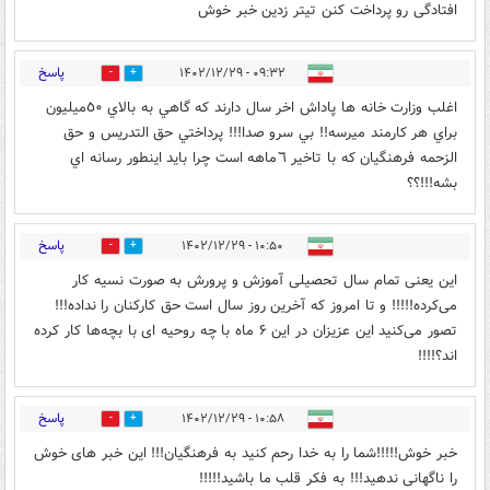
افتادگی رو پرداخت کنن تیتر زدین خبر خوش
پاسخ
۰۹:۳۲ - ۱۴۰۲/۱۲/۲۹
0
0
اغلب وزارت خانه ها پاداش اخر سال دارند كه گاهي به بالاي ٥٠ميليون
براي هر كارمند ميرسه!! بي سرو صدا!!! پرداختي حق التدريس و حق
الزحمه فرهنگيان كه با تاخير ٦ماهه است چرا بايد اينطور رسانه اي
بشه!!!؟؟
پاسخ
۱۰:۵۰ - ۱۴۰۲/۱۲/۲۹
0
0
این یعنی تمام سال تحصیلی آموزش و پرورش به صورت نسیه کار
می‌کرده!!!!! و تا امروز که آخرین روز سال است حق کارکنان‌ را نداده!!!
تصور می‌کنید این عزیزان در این ۶ ماه با چه روحیه ای با بچه‌ها کار کرده
اند؟!!!!
پاسخ
۱۰:۵۸ - ۱۴۰۲/۱۲/۲۹
0
0
خبر خوش!!!!!شما را به خدا رحم کنید به فرهنگیان!!! این خبر های خوش
را ناگهانی ندهید!!! به فکر قلب ما باشید!!!!!