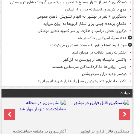
دستگیری ۸ نفر از اشرار مسلح شاخص و مرتبطین گروهک های تروریستی
موج بارش‌های تابستانه در راه ۱۱ استان
دستگیری ۶ نفر در بهشهر به اتهام تشویش اذهان عمومی
«کمانِ پرنده» چینی برای شکار کروزها به ایران می‌آید
درگیری لفظی ترامپ و هگزث بر سر کمبود ذخایر موشکی
۸۰۰ سازۀ آمریکایی خاکستر شد
خود فروخته‌ها چطور با موساد همکاری می‌کردند؟
ابتکارات رهبر انقلاب در میدان نبرد
واکنش عالیشاه بعد از پیوستن به گل‌گهر
ونس: ایرانی‌ها مذاکره‌کنندگان سرسختی هستند
دردسر جدید برای سرخپوشان
تکذیب ادعای «نحوه ردزنی محل استقرار شهید لاریجانی»
حوادث
دستگیری قاتل فراری در نوشهر
آتش‌سوزی در منطقه حفاظت‌شده