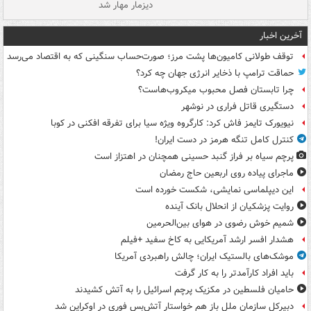
دیزمار مهار شد
مص
آخرین اخبار
توقف طولانی کامیون‌ها پشت مرز؛ صورت‌حساب سنگینی که به اقتصاد می‌رسد
حماقت ترامپ با ذخایر انرژی جهان چه کرد؟
چرا تابستان فصل محبوب میکروب‌هاست؟
دستگیری قاتل فراری در نوشهر
نیویورک تایمز فاش کرد: کارگروه ویژه سیا برای تفرقه افکنی در کوبا
کنترل کامل تنگه هرمز در دست ایران!
پرچم سیاه بر فراز گنبد حسینی همچنان در اهتزاز است
ماجرای پیاده روی اربعین حاج رمضان
این دیپلماسی نمایشی، شکست خورده است
روایت پزشکیان از انحلال بانک آینده
شمیم خوش رضوی در هوای بین‌الحرمین
هشدار افسر ارشد آمریکایی به کاخ سفید +فیلم
موشک‌های بالستیک ایران؛ چالش راهبردی آمریکا
باید افراد کارآمدتر را به کار گرفت
حامیان فلسطین در مکزیک پرچم اسرائیل را به آتش کشیدند
دبیرکل سازمان ملل باز هم خواستار آتش‌بس فوری در اوکراین شد