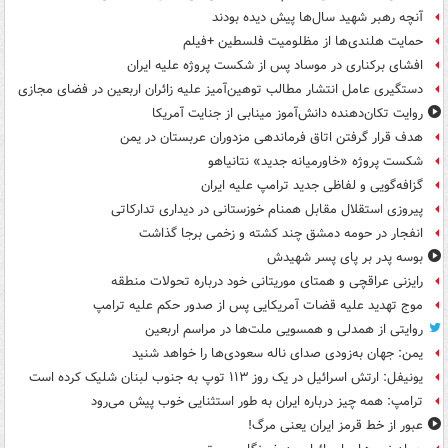
آنچه رهبر شهید سال‌ها پیش دیده بودند
حمایت هلندی‌ها از مظلومیت فلسطین +فیلم
افشای برکناری در موساد پس از شکست پروژه علیه ایران
دستگیری عامل انتشار مطالب توهین‌آمیز علیه زائران اربعین در فضای مجازی
روایت تکان‌دهنده دانش‌آموز مینابی از جنایت آمریکا
هدف قرار گرفتن اتاق‌ فرماندهی مزدوران عربستان در یمن
شکست پروژه «خاورمیانه جدید» نتانیاهو
گزافه‌گویی و لفاظی جدید ترامپ علیه ایران
پیروزی استقلال مقابل همنام خوزستانی در دیداری تدارکاتی
انفجار در حومه دمشق چند کشته و زخمی برجا گذاشت
بوسه‌ پدر بر پای پسر شهیدش
رایزنی عراقچی و همتای موریتانی خود درباره تحولات منطقه
موج تهدید علیه قضات آمریکایی پس از صدور حکم علیه ترامپ
روایتی از همدلی و همسویی ملت‌ها در مراسم اربعین
یمن: جهان به‌زودی صدای ناله سعودی‌ها را خواهد شنید
یونیفل: ارتش اسرائیل در یک روز ۱۱۳ توپ به جنوب لبنان شلیک کرده است
ترامپ: همه چیز درباره ایران به طور استثنایی خوب پیش می‌رود
عبور از خط قرمز ایران یعنی مرگ!