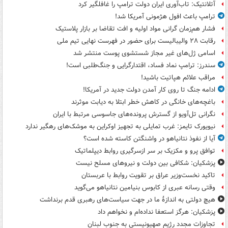
آتلانتیک: تاب‌آوری ایران دولت ترامپ را غافلگیر کرد
ترامپ باعث افول هژمونی آمریکا شد!
فشار هم‌زمان گرانی مواد اولیه و افت تقاضا بر بازار پلاستیک
رقابت ۲۸ والیبالیست برای حضور در فهرست نهایی تیم ملی
اسامی ژل‌های غیر مجاز شستشوی پوست منتشر شد
سندرز: ترامپ نماد فساد، اقتدارگرایی و جنگ‌طلبی است!
مراقب علائم هپاتیت باشید!
ادامه جنگ تا روی کار آمدن دولت جدید در آمریکا!
باغچه‌های خانگی در کاهش خطر ابتلا به دیابت موثرند
نگرانی تل‌آویو از گسترش پرونده‌های جاسوسی مرتبط با ایران
نیویورک تایمز: غرب تمایلی به تجهیز اوکراین به موشک‌های رهگیر ندارد
آیا از نفوذ نتانیاهو در واشنگتن کاسته شده است؟
توافق پرو و مکزیک بر سر ازسرگیری روابط دیپلماتیک
پزشکیان: شکافی بین دولت و نیروهای مسلح نیست
تاکید نخست‌وزیر عراق بر تقویت روابط با عربستان
وقتی رسانه عبری از کابوس بنیامین نتانیاهو می‌گوید
هیچ دولتی به اندازۀ ما در جهت سیاست‌های رهبری قدم برنداشت
پزشکیان: هرگز استعفا نداده‌ام و نخواهم داد
تجاوزات مجدد رژیم صهیونیستی به جنوب لبنان