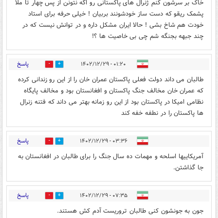
خاک بر سرشون کنم ژنرال های پاکستانی رو اگه نتونن از پس چهار تا ملا
پشمک ریقو که دست ساز خودشونند بربیان ! خیلی حرفه برای استاد
خودت هم شاخ بشی ! حالا ایران مشکل داره و در توانش نیست که در
چند جبهه بجنگه شم چی بی خاصیت ها ؟!
پاسخ
۰۱:۲۰ - ۱۴۰۲/۱۲/۲۹
0
2
طالبان می داند دولت فعلی پاکستان عمران خان را از این رو زندانی کرده
که عمران خان مخالف جنگ پاکستان و افغانستان بود و مخالف پایگاه
نظامی امیکا در پاکستان بود از این رو زمانه بهتر می داند که فتنه زنرال
ها پاکستان را در نطفه خفه کند
پاسخ
۰۳:۳۶ - ۱۴۰۲/۱۲/۲۹
0
1
آمریکاییها اسلحه و مهمات ده سال جنگ را برای طالبان در افغانستان به
جا گذاشتن.
پاسخ
۰۷:۳۵ - ۱۴۰۲/۱۲/۲۹
2
1
جون به جونشون کنی طالبان تروریست آدم کش هستند.