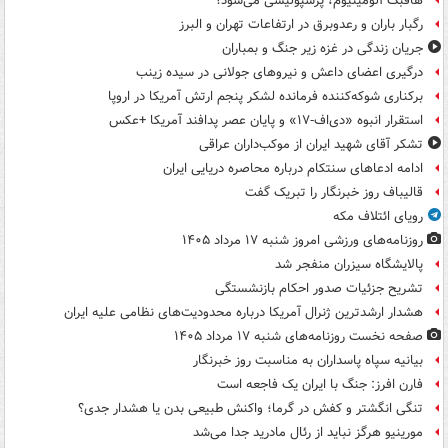
هافبک آلومینیوم، پرسپولیسی می‌شود؟
رگبار باران و رعدوبرق در ارتفاعات تهران و البرز
جریان زندگی در غزه زیر جنگ و بمباران
درگیری اعضای داعش و نیروهای جولانی در سیده زینب
برکناری شوکه‌کننده فرمانده لشکر پنجم ارتش آمریکا در اروپا
استقرار انبوه «دی‌اف‑۱۷» و پایان عصر پدافند آمریکا +عکس
تشکر آقای شهید ایران از موکب‌داران عراقی
ادامه ادعاهای سنتکام درباره محاصره دریایی ایران
قالیباف روز خبرنگار را تبریک گفت
رویای ائتلاف مکه
روزنامه‌های ورزشی امروز ‌شنبه ۱۷ مرداد ۱۴۰۵
پالایشگاه سیزران منفجر شد
تشریح جزئیات صدور احکام بازنشستگی
هشدار ارشدترین ژنرال آمریکا درباره محدودیت‌های نظامی علیه ایران
صفحه نخست روزنامه‌های شنبه ۱۷ مرداد ۱۴۰۵
بیانیه سپاه پاسداران به مناسبت روز خبرنگار
فارن افرز: جنگ با ایران یک فاجعه است
تنگی انگشتر و کفش در گرما؛ واکنش طبیعی بدن یا هشدار جدی؟
مورینیو هرگز نباید از رئال مادرید جدا می‌شد