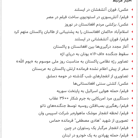
اخبار مرتبط
عکس/ فوران آتشفشان در ایسلند
فیلم/ آتش‌سوزی در استودیوی ساخت فیلم‌ در مصر
عکس/ بزکشی مردم افغانستان در نوروز
اسلام‌آباد حاکمان افغانستان را به پشتیبانی از طالبان پاکستان متهم کرد
فیلم/ فوران آتشفشانی در ایسلند
آغاز مجدد درگیری‌ها بین افغانستان و پاکستان
سقوط جنگنده «اف-۱۶» یونان به دریای اژه
تصاویر رژه نظامی پاکستان به مناسبت روز ملی موسوم به «یوم الله»
سفر از پیش اعلام نشده فرمانده ارتش پاکستان به عربستان
تصاویری از انفجارهای شب گذشته در حومه دمشق
عکس/ کشتی سنتی افغانستانی‌ها
فیلم/ حمله هوایی اسرائیل به پایتخت سوریه
دستگیری مرد امریکایی به جرم شکار ۳۶۰۰ عقاب
فیلم/ رهگیری بمب‌افکن روسیه توسط جنگنده‌های ناتو
فیلم/ لحظه انفجار موشک ماهواره‌بر شرکت اسپیس وان
تصویری از شهید "هادی مصطفی" فرمانده حماس
فیلم/ انفجار مرگبار یک رستوران در چین
فیلم/ حمله پهپادی به یک خودرو در لبنان