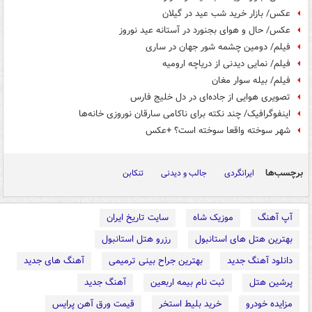
عکس/ بازار خرید شب عید در گیلان
عکس/ حال و هوای بجنورد در آستانه عید نوروز
فیلم/ دومین چشمه شور جهان در ساری
فیلم/ نمایی دیدنی از دریاچه ارومیه
فیلم/ بیله سوار مغان
تصویری هوایی از جاده‌ای در دل خلیج فارس
اینفوگرافیک/ چند نکته برای ناکامی سارقان نوروزی خانه‌ها
شهر سوخته واقعا سوخته است؟ +عکس
برچسب‌ها
ایرانگردی
جالب و دیدنی
تنکابن
آپ آهنگ
موزیک شاه
سایت تاریخ ایران
بهترین هتل های استانبول
رزرو هتل استانبول
دانلود آهنگ جدید
بهترین جراح بینی ترمیمی
آهنگ های جدید
پرشین هتل
ثبت نام بیمه اربعین
آهنگ جدید
مزایده خودرو
خرید بلیط استخر
قیمت ورق آهن پرایس