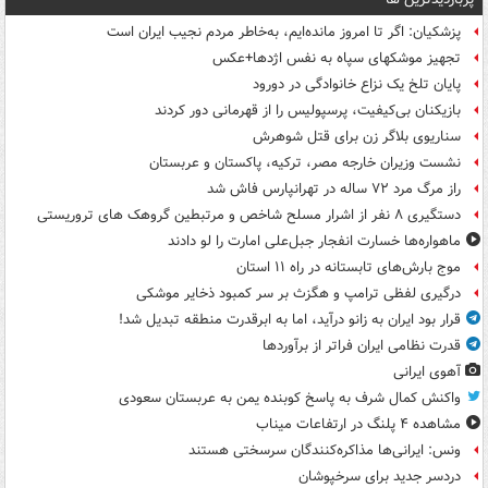
پزشکیان: اگر تا امروز مانده‌ایم، به‌خاطر مردم نجیب ایران است
تجهیز موشکهای سپاه به نفس اژدها+عکس
پایان تلخ یک نزاع خانوادگی در دورود
بازیکنان بی‌کیفیت، پرسپولیس را از قهرمانی دور کردند
سناریوی بلاگر زن برای قتل شوهرش
نشست وزیران خارجه مصر، ترکیه، پاکستان و عربستان
راز مرگ مرد ۷۲ ساله در تهرانپارس فاش شد
دستگیری ۸ نفر از اشرار مسلح شاخص و مرتبطین گروهک های تروریستی
ماهواره‌ها خسارت انفجار جبل‌علی امارت را لو دادند
موج بارش‌های تابستانه در راه ۱۱ استان
درگیری لفظی ترامپ و هگزث بر سر کمبود ذخایر موشکی
قرار بود ایران به زانو درآید، اما به ابرقدرت منطقه تبدیل شد!
قدرت نظامی ایران فراتر از برآوردها
آهوی ایرانی
واکنش کمال شرف به پاسخ کوبنده یمن به عربستان سعودی
مشاهده ۴ پلنگ در ارتفاعات میناب
ونس: ایرانی‌ها مذاکره‌کنندگان سرسختی هستند
دردسر جدید برای سرخپوشان