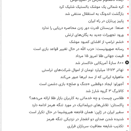
کره شمالی یک موشک بالستیک شلیک کرد
بازگشت اندونگ به استقلال منتفی شد
پاییز پرباران در راه ایران
صنعا: عربستان قدرت دور زدن محاصره دریایی را ندارد
ورود تجهیزات جدید به یگان‌های ارتش
خشم ترامپ از افشای کمبود موشک
رسانه صهیونیست: حزب الله در حال تغییر قواعد بازی است
قیمت جهانی طلا امروز ۱۵ مرداد
۸۰۰ سازۀ آمریکایی خاکستر شد
تهاتر ۱۶۷۳ میلیارد تومان از اموال شرکت‌های تراستی
ماهواره ایرانی که از سد ابرها عبور می‌کند
آجورلو: ایجاد دوقطبی «جنگ و صلح‌» بازی دشمن است
کالابرگ ۳ گروه شارژ شد
طلاسی چیست و چه خدماتی به کاربران بازار طلا ارائه می‌دهد؟
پاکستان: تلاش‌های دیپلماتیک در مورد تنگه هرمز ادامه دارد
سفیر ایران در ژاپن: همان فاجعه هیروشیما در حال تکرار است
شنیده شدن صدای دو انفجار در نزدیکی تنگه هرمز
تکذیب شایعه معافیت سربازان فراری