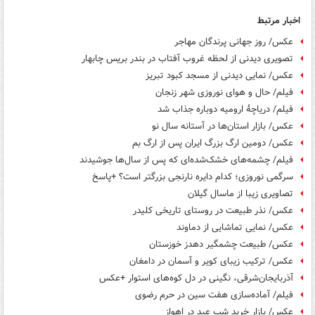
اخبار مرتبط
عکس/ روز جهانی پرندگان مهاجر
تصویری دیدنی از لحظه غروب آفتاب در بندر بریس چابهار
عکس/ نمایی دیدنی از مسجد کبود تبریز
فیلم/ حال و هوای نوروزی شهر زنجان
فیلم/ دریاچهٔ ارومیه دوباره جذاب شد
عکس/ بازار استان‌ها در آستانه سال نو
عکس/ دومین ارگ بزرگ ایران پس از ارگ بم
فیلم/ چشمه‌های خشک‌شده‌ای که پس از سال‌ها جوشیدند
سرگمی نوروزی؛ کدام دایره نارنجی بزرگتر است؟ +پاسخ
تصاویری زیبا از ماسال گیلان
عکس/ نذر طبیعت در روستای تاریخی کلیدر
عکس/ نمایی تماشایی از دماوند
عکس/ طبیعت چشمگیر دهدز خوزستان
عکس/ ترکیب زیبای کویر و آسمان در دامغان
آذربایجان‌شرقی، نگینی در دل کوه‌های استوار +عکس
فیلم/ آماده‌سازی هفت سین در حرم رضوی
عکس/ بازار خرید شب عید در اهواز