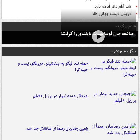
رشد آرام دلار ادامه دارد
افزایش قیمت جهانی طلا
فیلم برگزیده
صاعقه جان فوتبالیست تایلندی را گرفت!
برگزیده ورزشی
حمله تند فیگو به اینفانتینو: دروغگو، پَست‌ و
حیله‌گر!
جنجال جدید نیمار در برزیل +فیلم
رامین رضاییان رسماً از استقلال جدا شد