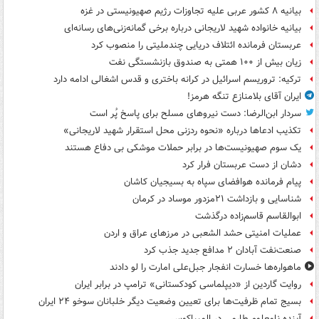
بیانیه ۸ کشور عربی علیه تجاوزات رژیم صهیونیستی در غزه
بیانیه خانواده شهید لاریجانی درباره برخی گمانه‌زنی‌های رسانه‌ای
عربستان فرمانده ائتلاف دریایی چندملیتی را منصوب کرد
زیان بیش از ۱۰۰ همتی به صندوق‌ بازنشستگی نفت
ترکیه: تروریسم اسرائیل در کرانه باختری و قدس اشغالی ادامه دارد
ایران آقای بلامنازع تنگه هرمز!
سردار ابن‌الرضا: دست نیروهای مسلح برای پاسخ پُر است
تکذیب ادعاها درباره «نحوه ردزنی محل استقرار شهید لاریجانی»
یک‌ سوم صهیونیست‌ها در برابر حملات موشکی بی دفاع هستند
دشان از دست عربستان فرار کرد
پیام فرمانده هوافضای سپاه به بسیجیان کاشان
شناسایی و بازداشت ۲۱مزدور موساد در کرمان
ابوالقاسم قاسم‌زاده درگذشت
عملیات امنیتی حشد الشعبی در مرزهای عراق و اردن
صنعت‌نفت آبادان ۲ مدافع جدید جذب کرد
ماهواره‌ها خسارت انفجار جبل‌علی امارت را لو دادند
روایت گاردین از «دیپلماسی کودکستانی» ترامپ در برابر ایران
بسیج تمام ظرفیت‌ها برای تعیین وضعیت دیگر خلبانان سوخو ۲۴ ایران
آینده نامعلوم طارمی در المپیاکوس