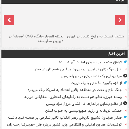
ای
هشدار نسبت به وفوع تندباد در تهران
لحظه انفجار جایگاه CNG "صحنه" در
دس
دوربین مداربسته
ات
آخرین اخبار
توافق مکه برای سعودی امنیت آور نیست!
علل مرگ زنان در ایران؛ بیماری‌های قلبی همچنان در صدر
میدان‌داری یک دهه نودی در بین‌الحرمین
از غزه بگویید...! حتی با یک توییت!
جنگ تاج و تخت در منطقه؛ وقتی اعتماد به آمریکا رنگ می‌بازد
رسانه عبری: نتانیاهو دست به رفتارهای انتحاری انتخاباتی می‌زند
از مظلوم‌نمایی براندازها تا افشای دروغ مراد ویسی
حملات توپخانه‌ای رژیم صهیونیستی به جنوب لبنان
صفار هرندی: تشییع تاریخی رهبر انقلاب تاثیر شگرفی بر صحنه نبرد داشت
توضیحات معاون امنیتی و انتظامی وزیر کشور درباره قتل حمیدرضا رجب زاده