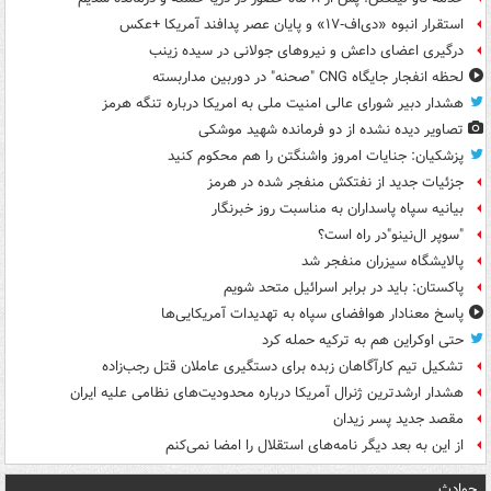
استقرار انبوه «دی‌اف‑۱۷» و پایان عصر پدافند آمریکا +عکس
درگیری اعضای داعش و نیروهای جولانی در سیده زینب
لحظه انفجار جایگاه CNG "صحنه" در دوربین مداربسته
هشدار دبیر شورای عالی امنیت ملی به امریکا درباره تنگه هرمز
تصاویر دیده‌ نشده از دو فرمانده شهید موشکی
پزشکیان: جنایات امروز واشنگتن را هم محکوم کنید
جزئیات جدید از نفتکش منفجر شده در هرمز
بیانیه سپاه پاسداران به مناسبت روز خبرنگار
"سوپر ال‌نینو"در راه است؟
پالایشگاه سیزران منفجر شد
پاکستان: باید در برابر اسرائیل متحد شویم
پاسخ معنادار هوافضای سپاه به تهدیدات آمریکایی‌ها
حتی اوکراین هم به ترکیه حمله کرد
تشکیل تیم کارآگاهان زبده برای دستگیری عاملان قتل رجب‌زاده
هشدار ارشدترین ژنرال آمریکا درباره محدودیت‌های نظامی علیه ایران
مقصد جدید پسر زیدان
از این به بعد دیگر نامه‌های استقلال را امضا نمی‌کنم
حوادث