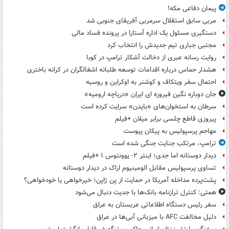
پیمان دفاعی مکه!
مربی سابق استقلال سرمربی آفریقای جنوبی شد
دستگیری مسئول یک اداره آستارا در پرونده فساد مالی
مجتبی جباری تیم جدیدش را انتخاب کرد
روایت رسانه عبری از دخالت آشکار ترامپ در کوبا
هشدار حماس درباره اقدامات توسعه طلبانه اشغالگران در کرانه باختری
احتمال سفر ویتکاف و کوشنر به اوکراین و روسیه
جان دوباره نگین فیروزه ای ایران «دریاچه ارومیه»
سرطان به استخوان‌های «بایدن» سرایت کرده است
پیروزی قاطع چلسی برابر میلان +فیلم
مهاجم پرسپولیس به پیکان پیوست
ترامپ، مرتکب جنایت جنگی شده است
دیدار دوستانه اما جدی؛ اینتر ۲- یوونتوس ۱ +فیلم
تساوی پرسپولیس مقابل الومینیوم اراک در دیدار دوستانه
پشت‌پرده مداخله آمریکا در حمایت از یِن ژاپن؛ خیرخواهی یا خودخواهی؟
همتی: کنترل ترازنامه بانک‌ها با جدیت دنبال می‌شود
سفر رئیس دستگاه اطلاعاتی عربستان به عراق
دلیل مخالفت AFC با میزبانی آبی‌ها در عراق