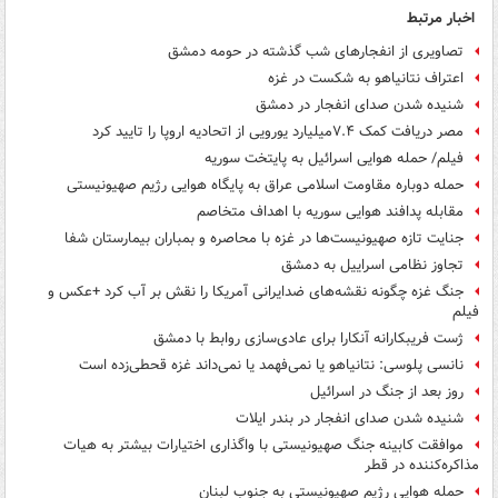
اخبار مرتبط
تصاویری از انفجارهای شب گذشته در حومه دمشق
اعتراف نتانیاهو به شکست در غزه
شنیده شدن صدای انفجار در دمشق
مصر دریافت کمک ۷.۴میلیارد یورویی از اتحادیه اروپا را تایید کرد
فیلم/ حمله هوایی اسرائیل به پایتخت سوریه
حمله دوباره مقاومت اسلامی عراق به پایگاه هوایی رژیم صهیونیستی
مقابله پدافند هوایی سوریه با اهداف متخاصم
جنایت تازه صهیونیست‌ها در غزه با محاصره و بمباران بیمارستان شفا
تجاوز نظامی اسراییل به دمشق
جنگ غزه چگونه نقشه‌های ضدایرانی آمریکا را نقش بر آب کرد +عکس و
فیلم
ژست فریبکارانه آنکارا برای عادی‌سازی روابط با دمشق
نانسی پلوسی: نتانیاهو یا نمی‌فهمد یا نمی‌داند غزه قحطی‌زده است
روز بعد از جنگ در اسرائیل
شنیده شدن صدای انفجار در بندر ایلات
موافقت کابینه جنگ صهیونیستی با واگذاری اختیارات بیشتر به هیات
مذاکره‌کننده در قطر
حمله هوایی رژیم صهیونیستی به جنوب لبنان