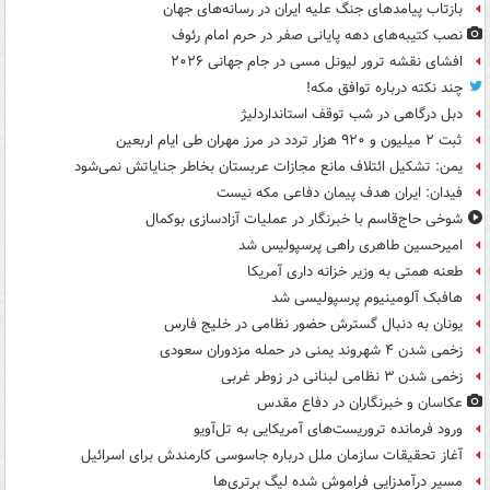
بازتاب پیامدهای جنگ علیه ایران در رسانه‌های جهان
نصب کتیبه‌های دهه پایانی صفر در حرم امام رئوف
افشای نقشه ترور لیونل مسی در جام جهانی ۲۰۲۶
چند نکته درباره توافق مکه!
دبل درگاهی در شب توقف استانداردلیژ
ثبت ۲ میلیون و ۹۲۰ هزار تردد در مرز مهران طی ایام اربعین
یمن: تشکیل ائتلاف مانع مجازات عربستان بخاطر جنایاتش نمی‌شود
فیدان: ایران هدف پیمان دفاعی مکه نیست
شوخی حاج‌قاسم با خبرنگار در عملیات آزادسازی بوکمال
امیرحسین طاهری راهی پرسپولیس شد
طعنه همتی به وزیر خزانه داری آمریکا
هافبک آلومینیوم پرسپولیسی شد
یونان به دنبال گسترش حضور نظامی در خلیج فارس
زخمی شدن ۴ شهروند یمنی در حمله مزدوران سعودی
زخمی شدن ۳ نظامی لبنانی در زوطر غربی
عکاسان و خبرنگاران در دفاع مقدس
ورود فرمانده تروریست‌های آمریکایی به تل‌آویو
آغاز تحقیقات سازمان ملل درباره جاسوسی کارمندش برای اسرائیل
مسیر درآمدزایی فراموش شده لیگ برتری‌ها