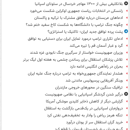
بلاتکلیفی بیش از ۱۳۰۰ مهاجر خردسال در سئوتای اسپانیا
زلنسکی در انتخابات ریاست جمهوری اوکراین شکست می‌خورد
ادعاهای عربستان درباره توافق مشترک با ترکیه و پاکستان
چگونه جنگ ترامپ با دانشگاه‌ها به شکست کاخ سفید ختم شد؟
پشت پرده توافق جدید ایران؛ تاکتیک یا استراتژی؟
ادعای تکراری ترامپ درمورد تمایل ایران برای دستیابی به توافق
گرد و غبار آسمان قم را تیره می‌کند
وزیران صهیونیست خواستار از سرگیری جنگ نابودی غزه شدند
تلاش پزشکان استقلال برای رساندن چشمی به هفته اول لیگ برتر
بحران در راه‌آهن انگلیس ادامه دارد
هشدار نمایندگان جمهوری‌خواه به ترامپ درباره جنگ علیه ایران
وینگر آفریقایی پرسپولیس ماندنی شد
ترافیک سنگین در محورهای خروجی مازندران
درگیر شدن گردشگر اسپانیایی با نظامی صهیونیست
گزارشی دیگر از کاهش ذخایر کلیدی موشکی آمریکا
دروازه‌بان اسپانیایی در یک‌قدمی بازگشت به استقلال
تنگه هرمز ریاض را وادار به تخفیف‌دهی نفتی کرد
خرید گران استقلال سر از یونان درآورد
گربه جریان برق شهرستان فریمان را قطع کرد