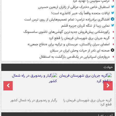
ترامپ سوئیس را تهدید کرد
استقبال خاص دخترک عراقی از زائران اربعین حسینی
ایالات متحده واقعاً یک «ببر کاغذی» است!
افشاگری برادرزاده ترامپ: تمام تصمیم‌هایش از روی ترس است
نمایی زیبا از تنگه کریان جزیره قشم
رکوردشکنی پیش‌فروش جدیدترین گوشی‌های تاشوی سامسونگ
گربه جریان برق شهرستان فریمان را قطع کرد
امضای سران پاکستان، عربستان و ترکیه برای «دفاع جمعی»
صحنه ای نادر از حیات وحش ایران در سبلان
دروازه‌بان اسپانیایی در یک‌قدمی بازگشت به استقلال
حوادث
گربه جریان برق شهرستان فریمان را
رگبار و رعدوبرق در راه شمال کشور
قطع کرد
گذ
آخرین اخبار