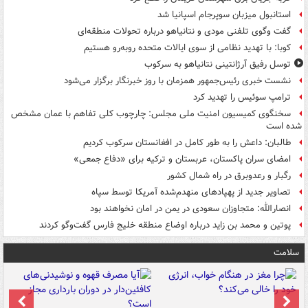
استانبول میزبان سوپرجام اسپانیا شد
گفت وگوی تلفنی مودی و نتانیاهو درباره تحولات منطقه‌ای
کوبا: با تهدید نظامی از سوی ایالات متحده روبه‌رو هستیم
توسل رفیق آرژانتینی نتانیاهو به سرکوب
نشست خبری رئیس‌جمهور همزمان با روز خبرنگار برگزار می‌شود
ترامپ سوئیس را تهدید کرد
سخنگوی کمیسیون امنیت ملی مجلس: چارچوب کلی تفاهم با عمان مشخص
شده است
طالبان: داعش را به طور کامل در افغانستان سرکوب کردیم
امضای سران پاکستان، عربستان و ترکیه برای «دفاع جمعی»
رگبار و رعدوبرق در راه شمال کشور
تصاویر جدید از پهپادهای منهدم‌شده آمریکا توسط سپاه
انصارالله: متجاوزان سعودی در یمن در امان نخواهند بود
پوتین و محمد بن زاید درباره اوضاع منطقه خلیج فارس گفت‌وگو کردند
سلامت
ت