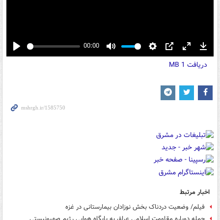
00:00
Play
Mute
Settings
PIP
Enter
Down
دریافت
1 MB
fullscreen
اخبار مرتبط
فیلم/ وضعیت دردناک بخش نوزادان بیمارستانی در غزه
حمله دوباره مقاومت اسلامی عراق به پایگاه هوایی رژیم صهیونیستی