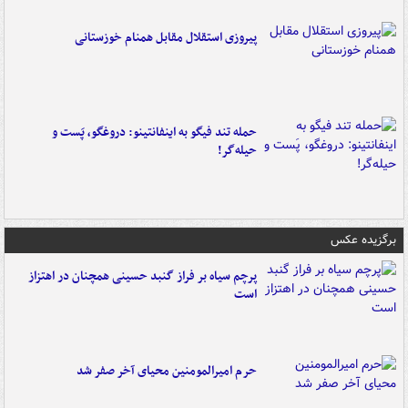
پیروزی استقلال مقابل همنام خوزستانی
حمله تند فیگو به اینفانتینو: دروغگو، پَست‌ و
حیله‌گر!
برگزیده عکس
پرچم سیاه بر فراز گنبد حسینی همچنان در اهتزاز
است
حرم امیرالمومنین محیای آخر صفر شد