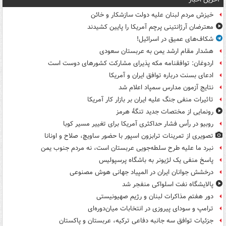
خیزش مردم لبنان علیه دولت سازشکار و خائن
معترضان آرژانتینی پرچم آمریکا را پایین کشیدند
شکاف‌های عمیق در اسرائیل!
هشدار مقام ارشد یمن به عربستان سعودی
اردوغان: توافقنامه مکه پذیرای مشارکت کشورهای دوست است
ادعای بسنت درباره توافق ایران و آمریکا
نتایج آزمون مدارس سمپاد اعلام شد
تاثیرات منفی جنگ علیه ایران بر بازار کار آمریکا
رونمایی از مختصات جدید تنگۀ هرمز
روبیو در رأس فشار حداکثری آمریکا برای تغییر مسیر کوبا
تصویری از تمرینات ترابزون اسپور با حضور ساویچ، صلاح و اونانا
نبرد ما علیه طرح سلطه‌جویی عربستان است، نه مردم جنوب یمن
پاسخ منفی یک لژیونر به باشگاه پرسپولیس
درخشش جوانان ایران در المپیاد جهانی هوش مصنوعی
پالایشگاه نفت اسلواکی منفجر شد
دور هفتم مذاکرات لبنان و رژیم صهیونیستی
ترامپ و سودای پیروزی در انتخابات میان‌دوره‌ای
جزئیات توافق سه جانبه دفاعی ترکیه، عربستان و پاکستان